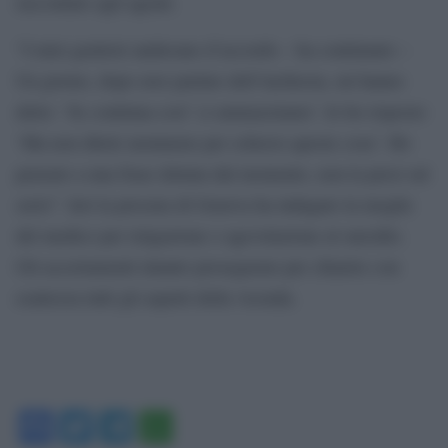
raccontato agli agenti.
“I miei genitori andavano d’accordo – ha continuato –
Un giorno, dopo aver parlato dell’inchiesta, mi hanno
detto: ‘Se continua cosi’ ci ammazziamo’. Io ho risposto
‘Ma non ditele nemmeno per scherzo queste cose’. Ho
pensato a una frase dettata dal momento, non la presi sul
serio”. Ieri la procura di Genova ha indagato la moglie
del medico per istigazione o agevolazione al suicidio.
Gli accertamenti intanto proseguono per chiarire con
esattezza tutti gli aspetti della vicenda.
Facebook
Twitter
Telegram
WhatsApp