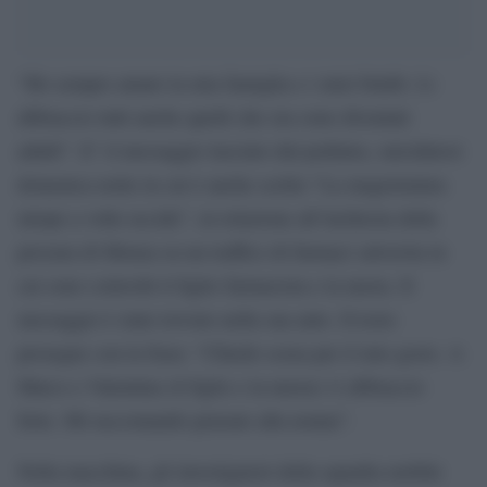
“Ho sempre amato la mia famiglia e i miei bimbi. Li
abbraccio tutti anche quelli che ora sono diventati
adulti”. E’ il messaggio lasciato dal pediatra, suicidatosi
domenica notte in cui è anche scritto “La magistratura
miope a volte uccide”, in relazione all’inchiesta della
procura di Monza su un traffico di farmaci salvavita in
cui sono coinvolti il figlio farmacista e la nuora. Il
messaggio è stato trovato nella sua auto. Il testo
prosegue con la frase: “Chiedo scusa per il mio gesto. A
Marco e Valentina (il figlio e la nuora) vi abbraccio
forte. Mi raccomando pensate alla nonna”.
Nella macchina, gli investigatori della squadra mobile