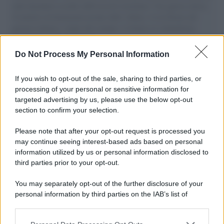
aiuti umanitari assalite dall'esercito israeliano. Una guerra atroce,
il tentativo di disumanizzazione delle vittime, il servilismo del
governo italiano e degli altri europei, il ritorno al colonialismo.
L'importanza dei movimenti.
Do Not Process My Personal Information
Tel Aviv /
La “vittoria totale” di Israele significa una guerra
senza fine
If you wish to opt-out of the sale, sharing to third parties, or
processing of your personal or sensitive information for
targeted advertising by us, please use the below opt-out
section to confirm your selection.
Vangelo /
La vita si intreccia con le paure come il giorno
succede alla notte
Please note that after your opt-out request is processed you
may continue seeing interest-based ads based on personal
information utilized by us or personal information disclosed to
third parties prior to your opt-out.
La scoperta /
Oplontis, le vittime dell’eruzione del Vesuvio
You may separately opt-out of the further disclosure of your
furono più numerose del previsto
personal information by third parties on the IAB’s list of
downstream participants.