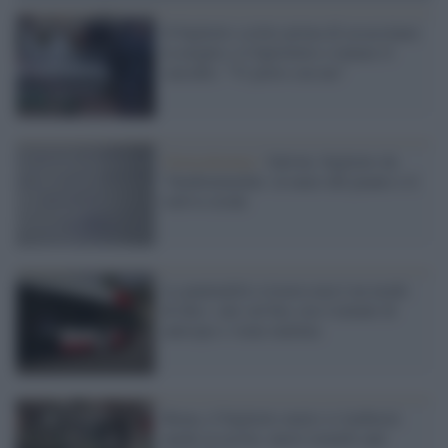
Il biglietto scritto prima di assassinare
la moglie e il figlioletto e tentare il
suicidio: "Vi porto con me"
Gerusalemme /
Salvini, biglietto da
‘bimbominchia’ al muro del pianto e il
web lo irride
La puntualità svizzera non è un modo
di dire: sale sul bus con 4 minuti di
anticipo e viene multata
Roma, il biglietto metro si timbrerà
anche in uscita: nuovi tornelli anti