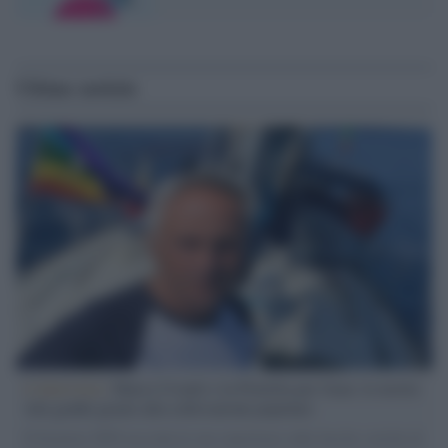
Ultime notizie
L'intervista /
Marco Croatti e la Flottilla per Gaza: le nostre
vele gonfie grazie alla sollevazione popolare
Il Senatore M5S racconta la sua esperienza sulle barche cariche di