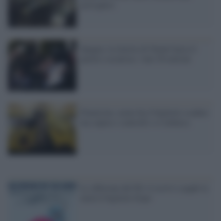
portoghesi
Spagna, la lotteria di Natale bacia il
partito socialista: vinti 56 milioni
Fiumicino, uomo ha il biglietto scaduto
ma supera i controlli e si imbarca
Le offertone del Pd: ti iscrivi e paghi la
metà il biglietto Expo