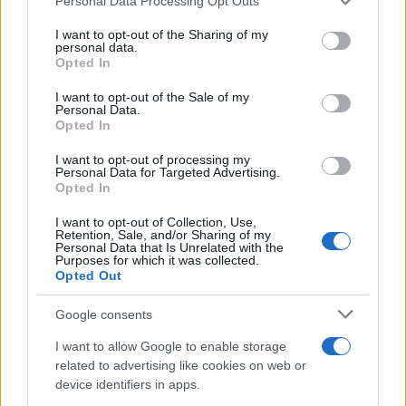
Personal Data Processing Opt Outs
This information may also be disclosed by us to third parties
Il medagliere /
Europei di nuoto: Pellecani guida una super
on the IAB’s List of Downstream Participants that may further
I want to opt-out of the Sharing of my
Italia
disclose it to other third parties.
personal data.
Opted In
Please note that this website/app uses one or more Google
services and may gather and store information including but
I want to opt-out of the Sale of my
Personal Data.
not limited to your visit or usage behaviour. You may click to
Opted In
grant or deny consent to Google and its third-party tags to
use your data for below specified purposes in below Google
I want to opt-out of processing my
consent section.
Personal Data for Targeted Advertising.
Opted In
I want to opt-out of Collection, Use,
Retention, Sale, and/or Sharing of my
Personal Data that Is Unrelated with the
Purposes for which it was collected.
Opted Out
Syndication
Culture
Google consents
Salute
Globalist
I want to allow Google to enable storage
related to advertising like cookies on web or
Megachip
Globalscience
device identifiers in apps.