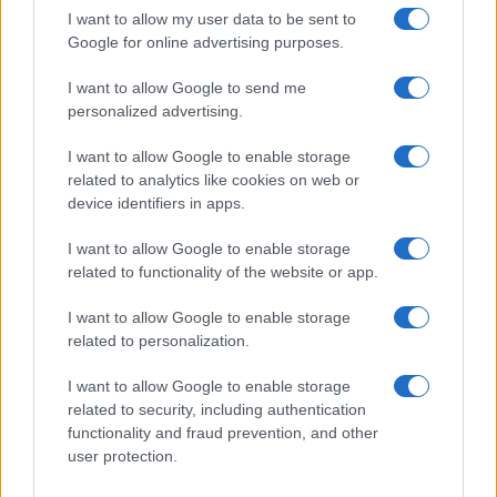
GiULia
Globalsport
I want to allow my user data to be sent to
Google for online advertising purposes.
Prima Pagina
I want to allow Google to send me
personalized advertising.
Giornale dello
Chi siamo
I want to allow Google to enable storage
Spettacolo
related to analytics like cookies on web or
Contributors
device identifiers in apps.
Wondernet
Facebook
I want to allow Google to enable storage
Giuliana Sgrena
related to functionality of the website or app.
Twitter
I want to allow Google to enable storage
Google News
related to personalization.
Mastodon
I want to allow Google to enable storage
related to security, including authentication
Cookie Policy
functionality and fraud prevention, and other
user protection.
Preferenze Privacy