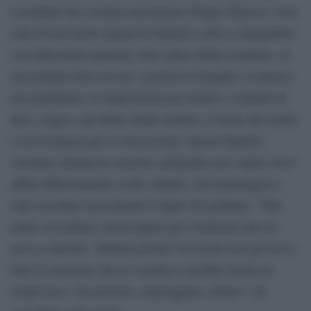
coordinati dal sostituto procuratore Biagio Mazzeo, sono
stati trovati anche numerosi biglietti scritti a stampatello
con indicazioni pratiche. Dal codice della cassaforte, ai
nascondigli dove trovare i gioielli di famiglia, il numero
del giardiniere, le disposizioni per disdire i contratti di
luce, acqua e gas dello studio medico, il nome del notaio
a cui rivolgersi per la successione. Questi foglietti
verranno sottoposti a perizia calligrafica per capire chi li
abbia effettivamente scritti. Intanto, ieri pomeriggio è
stato ascoltato nuovamente il figlio del pediatra. “Mio
padre era turbato, preoccupato per l’inchiesta che mi
aveva coinvolto. Turbato perchè l’avvocato non gli aveva
dato la sicurezza che la vicenda si sarebbe risolta in
tempi brevi. Era provato, amareggiato, deluso”, ha