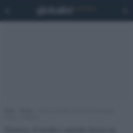
Home
>
Notizie
>
Genova, il medico suicida lascia un biglietto:
scusate, vi abbraccio
Genova, il medico suicida lascia un