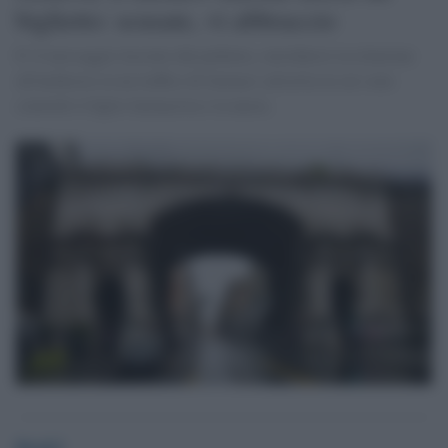
biglietto: scusate, vi abbraccio
E' il messaggio lasciato dal pediatra, suicidatosi in relazione
all'inchiesta su un traffico di farmaci salvavita in cui sono
coinvolti il figlio farmacista e la nuora.
Desk2