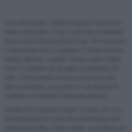
Aveva fatto perdere i contatti da gennaio l’attrice hard
Federica Giacomini, 43 anni, in arte Ginevra Hollander
per poi essere ritrovata in fondo al lago. Per la sua morte
è stato arrestato ora l’ex compagno, il 55enne bresciano
Federico Mossoni. I genitori l’avevano sentita l’ultima
volta il 31 dicembre per gli auguri di Capodanno. Poi
nulla. A metà gennaio l’avevano cercata senza esito,
tanto da presentare, era il giorno 19, una denuncia di
scomparsa ai carabinieri di Desenzano (Brescia).
Secondo gli accertamenti eseguiti, la donna, che con il
suo pseudonimo aveva avuto una certa notorietà come
protagonista di film a sfondo sessuale, aveva affittato una