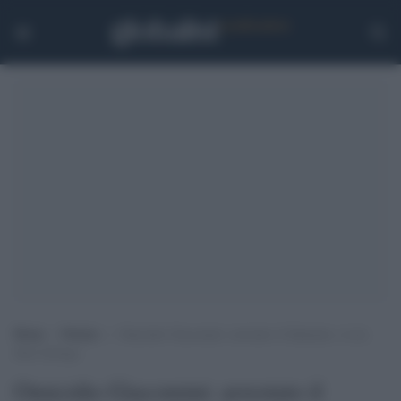
Home
>
Notizie
>
Omicidio Giacomini: arrestato il fidanzato, si era
finto biologo
Omicidio Giacomini: arrestato il