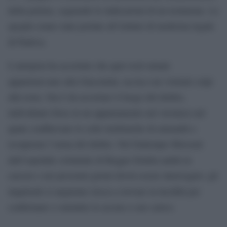
della polizia, seguendo le indicazioni di un testimone. Le
spoglie erano state portate all’istituto di medicina legale
di Padova.
L’autopsia ha accertato che quei resti umani
appartenevano alla Giacomini, uccisa con violenti colpi
alla testa. Ora è da accertare il luogo del delitto,
individuato forse in un appartamento nel veronese nel
quale confluivano le celle telefoniche di entrambi e
recuperare l’arma del delitto. Nel frattempo Mossoni
dall’ospedale criminale di Reggio Emilia andrà in
carcere e nei prossimi giorni dovrà essere interrogato: gli
inquirenti si augurano riesca a trovare la lucidità per
confermare o smentire le accuse a suo carico.