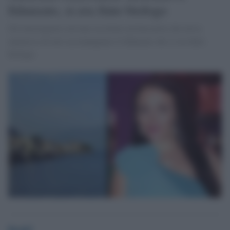
fidanzato, si era finto biologo
Gli investigatori avevano ascoltato un barcaiolo che aveva
ammesso di aver accompagnato il fidanzato che si era finto
biologo.
Desk5