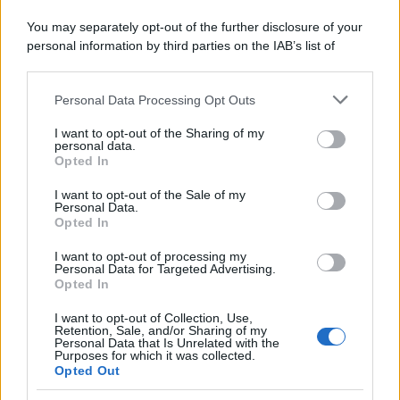
Lo studio /
Disinformazione russa e destra: anche la
You may separately opt-out of the further disclosure of your
macchina propagandistica di Putin dietro la crisi di Ceuta
personal information by third parties on the IAB’s list of
downstream participants.
Personal Data Processing Opt Outs
This information may also be disclosed by us to third parties
Tendenze /
Sale il numero degli acquisti online in Europa e
on the IAB’s List of Downstream Participants that may further
I want to opt-out of the Sharing of my
aumentano le vendite di articoli second hand
disclose it to other third parties.
personal data.
Opted In
Please note that this website/app uses one or more Google
services and may gather and store information including but
I want to opt-out of the Sale of my
Personal Data.
not limited to your visit or usage behaviour. You may click to
Opted In
grant or deny consent to Google and its third-party tags to
use your data for below specified purposes in below Google
I want to opt-out of processing my
consent section.
Personal Data for Targeted Advertising.
Opted In
I want to opt-out of Collection, Use,
Retention, Sale, and/or Sharing of my
Personal Data that Is Unrelated with the
Purposes for which it was collected.
Opted Out
Syndication
Culture