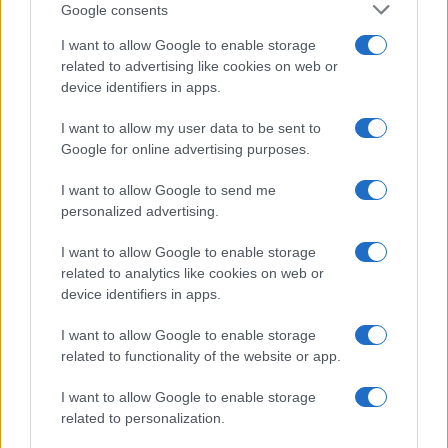
Google consents
Salute
Globalist
I want to allow Google to enable storage
related to advertising like cookies on web or
Megachip
Globalscience
device identifiers in apps.
GiULia
Globalsport
I want to allow my user data to be sent to
Google for online advertising purposes.
Prima Pagina
I want to allow Google to send me
personalized advertising.
Giornale dello
Chi siamo
I want to allow Google to enable storage
Spettacolo
related to analytics like cookies on web or
Contributors
device identifiers in apps.
Wondernet
Facebook
I want to allow Google to enable storage
Giuliana Sgrena
related to functionality of the website or app.
Twitter
I want to allow Google to enable storage
Google News
related to personalization.