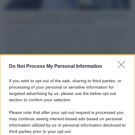
L'intervista /
Marco Croatti e la Flottilla per Gaza: le nostre
vele gonfie grazie alla sollevazione popolare
Il Senatore M5S racconta la sua esperienza sulle barche cariche di
aiuti umanitari assalite dall'esercito israeliano. Una guerra atroce,
il tentativo di disumanizzazione delle vittime, il servilismo del
governo italiano e degli altri europei, il ritorno al colonialismo.
L'importanza dei movimenti.
Do Not Process My Personal Information
Musica /
Al maestro Francesco Guccini
If you wish to opt-out of the sale, sharing to third parties, or
processing of your personal or sensitive information for
targeted advertising by us, please use the below opt-out
section to confirm your selection.
Il ricordo /
Quando Guccini raccontava le "Cronache
epafaniche": l'intervista all'artista che si definiva un
Please note that after your opt-out request is processed you
'narratore'
may continue seeing interest-based ads based on personal
information utilized by us or personal information disclosed to
third parties prior to your opt-out.