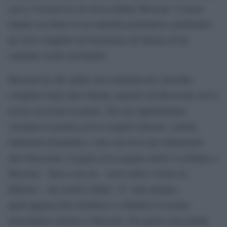
casa a Vicenza in cui aveva abitato Mossoni. L’uomo
intanto era finito in un ospedale psichiatrico giudiziario
per aver compiuto un’incursione all’interno di un
ospedale vestito da Rambo.
Mossoni ha alle spalle una condanna per omicidio
compiuto negli anni Ottanta, quando nel Bresciano aveva
ucciso un rivale in amore. Nel suo appartamento
vicentino la polizia aveva scoperto balestre, coltelli,
indumenti femminili e carte che facevano riferimento
alla Giacomini, la quale aveva pagato anche il cellulare a
Mossoni. “Stava con me – aveva detto l’uomo in
febbraio – ma ormai è finita”. E’ stato proprio
quell’apparecchio telefonico a chiudere il cerchio
investigativo attorno a Mossoni. Gli agenti sono partiti