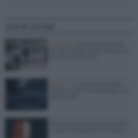
Articoli correlati
L'inchiesta /
Uccisi da un motoscafo
nel lago di Garda: chiesto l'arresto per
uno dei turisti tedeschi
Omicidio /
Il cadavere di una donna
investita scoperto in un parcheggio sul
lago di Garda
Cassa nel lago di Garda: forse trovato
il cadavere della pornostar scomparsa