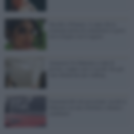
Suicidio a Potenza: si copre che la
trentenne prima di commettere il gesto
aveva litigato con il ragazzo
Ammazza l'ex fidanzata a colpi di
pistola, scappa e poi si uccide. Era già
stato denunciato per stalking
Femminicidio nel grossetano: uccide la
fidanzata con una coltellata e chiama i
carabinieri