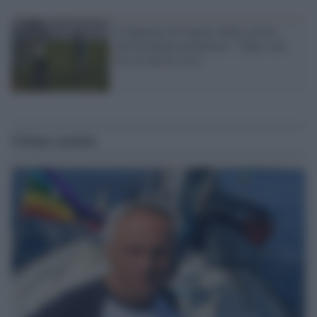
Il fidanzato di Saman Abbas prima
dell'incidente probatorio: "Spero che
lei sia ancora viva"
Ultime notizie