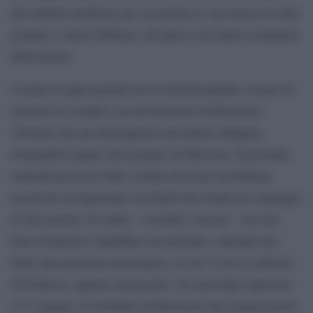
dai tabulati telefonici per ricostruire le sue mosse tra fine
gennaio e inizio febbraio, all’epoca cioè della scomparsa
della donna.
L’uomo in quel periodo aveva freneticamente cercato di
mettersi in contatto con un barcaiolo di Brenzone
(Verona) che gli investigatori non hanno indagato,
ritenendolo ignaro del progetto di Mossoni. Il presunto
omicida gli aveva fatto credere di essere un biologo
incaricato di depositare sul fondo del Garda un congegno
di rilevazione. In realtà – secondo l’accusa – era una
bara di plastica camuffata con pulsanti e antenne per
darle una parvenza tecnologica, in cui vi era il cadavere
di Federica, appena massacrata. Un sarcofago ripescato
il 17 giugno a Castelletto di Brenzone dai sommozzatori