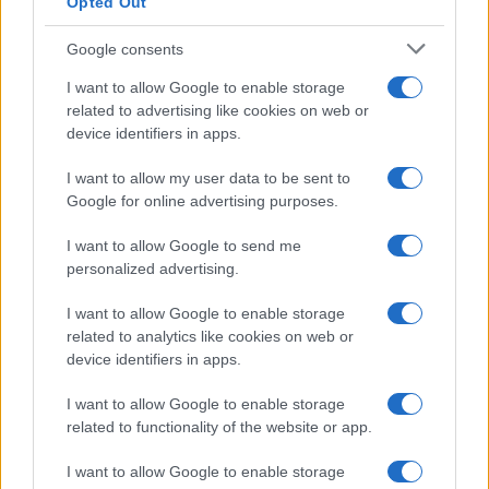
Opted Out
Syndication
Culture
Google consents
Salute
Globalist
I want to allow Google to enable storage
related to advertising like cookies on web or
Megachip
Globalscience
device identifiers in apps.
GiULia
Globalsport
I want to allow my user data to be sent to
Google for online advertising purposes.
Prima Pagina
I want to allow Google to send me
personalized advertising.
Giornale dello
Chi siamo
I want to allow Google to enable storage
Spettacolo
related to analytics like cookies on web or
Contributors
device identifiers in apps.
Wondernet
Facebook
I want to allow Google to enable storage
Giuliana Sgrena
related to functionality of the website or app.
Twitter
I want to allow Google to enable storage
Google News