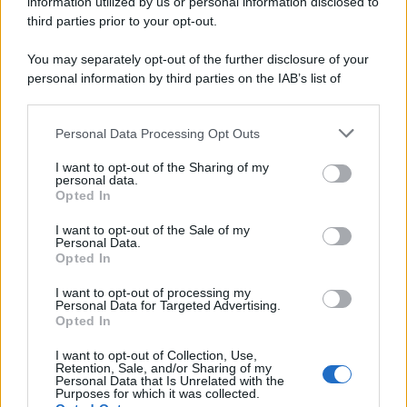
information utilized by us or personal information disclosed to
third parties prior to your opt-out.
Il ricordo /
Le radici di Francesco Guccini
You may separately opt-out of the further disclosure of your
personal information by third parties on the IAB’s list of
downstream participants.
Personal Data Processing Opt Outs
This information may also be disclosed by us to third parties
L'anniversario /
90 anni di Yves Saint Laurent, tra moda e
on the IAB’s List of Downstream Participants that may further
I want to opt-out of the Sharing of my
scandali
disclose it to other third parties.
personal data.
Opted In
Please note that this website/app uses one or more Google
services and may gather and store information including but
I want to opt-out of the Sale of my
Personal Data.
not limited to your visit or usage behaviour. You may click to
Opted In
grant or deny consent to Google and its third-party tags to
use your data for below specified purposes in below Google
I want to opt-out of processing my
consent section.
Personal Data for Targeted Advertising.
Opted In
I want to opt-out of Collection, Use,
Retention, Sale, and/or Sharing of my
Personal Data that Is Unrelated with the
Purposes for which it was collected.