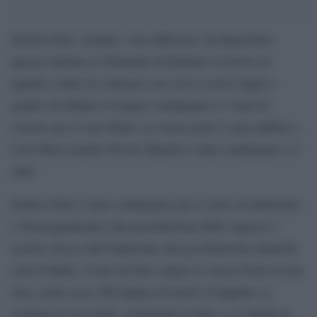
Emilio Fede, tramite i suoi difensori, ha depositato
questa mattina al Tribunale di Belluno il ricorso in
appello contro la sentenza con cui lo scorso luglio i
giudici di Milano lo hanno condannato a 7 anni di
carcere per il caso Ruby. La stessa pena è stata inflitta a
Lele Mora mentre Nicole Minetti è stata condannata a 5
anni.
Emilio Fede è stato condannato per il reato di induzione
e favoreggiamento alla prostituzione delle ragazze e
assolto invece dall’induzione alla prostituzione minorile
cioè di Ruby. Come ha fatto sapere lo stesso Fede in una
nota, nelle circa 300 pagine di motivi d’appello, si
sostiene la sua totale «estraneità ai fatti» e si chiede la