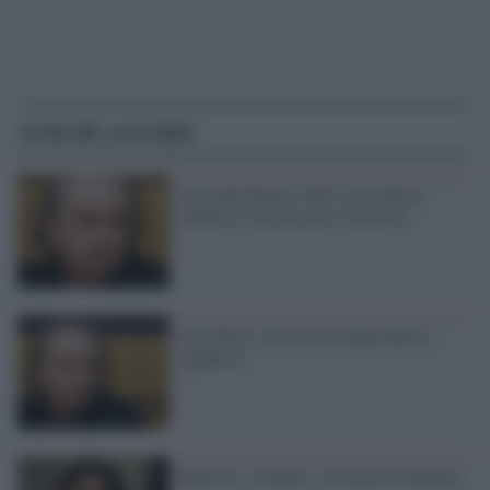
Articoli correlati
Isola dei Famosi 2003, Lele Mora
confessa: ho truccato il televoto
Lele Mora: ad Arcore immoralità e
squallore
Ruby bis, la difesa: assolvete la Minetti