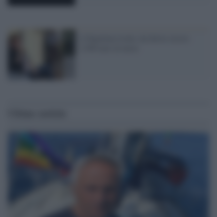
L'Olgettina rivela: da Silvio ricevo
2.500 euro al mese
Ultime notizie