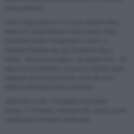
piena assoluzione.
Come si legge nella nota, l’avvocato Maurizio Paniz,
entrato nel collegio difensivo al fianco della collega
Alessandra Guarino, ha depositato il ricorso, al
Tribunale di Belluno che, poi, trasmetterà l’atto a
Milano. «Sono trecento pagine – ha spiegato Fede – che
ripercorrono un’inchiesta e un processo di primo grado
giungendo ad interessanti novità, grazie alle quali i
difensori chiederanno piena assoluzione».
«Fatti nuovi ci sono – ha aggiunto il giornalista –
Eccome. E serviranno a risarcirmi delle violenze morali
e professionali che durano da due anni».