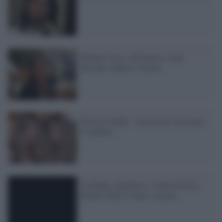
Minetti story: dall'amore a culo
flaccido, andata e ritorno
Processo Ruby: «Ad Arcore facevamo
il trenino»
Tra Ruby, Olgettine e soldi di Silvio,
Emilio Fede si sente «sereno»