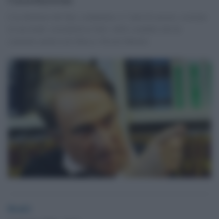
L'ex direttore del Tg4, condannato a 7 anni di carcere, sostiene
la sua totale «estraneità ai fatti» dello scandalo che ha
coinvolto anche Lele Mora e Nicole Minetti.
Desk2