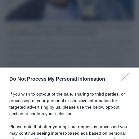
L'intervista /
Marco Croatti e la Flottilla per Gaza: le nostre
vele gonfie grazie alla sollevazione popolare
Il Senatore M5S racconta la sua esperienza sulle barche cariche di
aiuti umanitari assalite dall'esercito israeliano. Una guerra atroce,
il tentativo di disumanizzazione delle vittime, il servilismo del
governo italiano e degli altri europei, il ritorno al colonialismo.
L'importanza dei movimenti.
Do Not Process My Personal Information
Palestina /
Il Board of Peace di Trump assegna il primo
contratto per un rudimentale avamposto militare a Gaza
If you wish to opt-out of the sale, sharing to third parties, or
processing of your personal or sensitive information for
targeted advertising by us, please use the below opt-out
section to confirm your selection.
L'evento /
La Sila diventa un palcoscenico naturale: nasce “A
Farla Amare Comincia Tu – Opera Sila”
Please note that after your opt-out request is processed you
may continue seeing interest-based ads based on personal