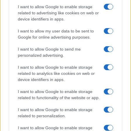
Salute
Globalist
I want to allow Google to enable storage
related to advertising like cookies on web or
Megachip
Globalscience
device identifiers in apps.
GiULia
Globalsport
I want to allow my user data to be sent to
Google for online advertising purposes.
Prima Pagina
I want to allow Google to send me
personalized advertising.
Giornale dello
Chi siamo
I want to allow Google to enable storage
Spettacolo
related to analytics like cookies on web or
Contributors
device identifiers in apps.
Wondernet
Facebook
I want to allow Google to enable storage
Giuliana Sgrena
related to functionality of the website or app.
Twitter
I want to allow Google to enable storage
Google News
related to personalization.
Mastodon
I want to allow Google to enable storage