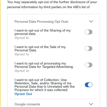
You may separately opt-out of the further disclosure of your
attrazioni ad alta tecnologia
personal information by third parties on the IAB’s list of
downstream participants.
Personal Data Processing Opt Outs
This information may also be disclosed by us to third parties
Il conflitto /
La mafia russa e l'arma del caos
on the IAB’s List of Downstream Participants that may further
I want to opt-out of the Sharing of my
disclose it to other third parties.
personal data.
Opted In
Please note that this website/app uses one or more Google
services and may gather and store information including but
I want to opt-out of the Sale of my
Personal Data.
not limited to your visit or usage behaviour. You may click to
Opted In
grant or deny consent to Google and its third-party tags to
use your data for below specified purposes in below Google
I want to opt-out of processing my
consent section.
Personal Data for Targeted Advertising.
Opted In
I want to opt-out of Collection, Use,
Retention, Sale, and/or Sharing of my
Personal Data that Is Unrelated with the
Purposes for which it was collected.
Opted Out
Syndication
Culture
Google consents