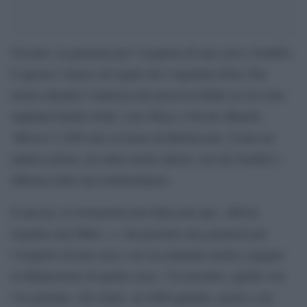
Un’auto, la garanzia per l’acquisto di una casa e bonifici.
È questo l’elenco di regali che l’olgettina Elisa Toti
elenca durante l’udienza del processo Ruby in cui sono
imputati Emilio Fede, Lele Mora e Nicole Minetti.
«Ricevo 2.500 euro al mese da Berlusconi. Come mi
aiutava prima, mi aiuta anche adesso con dei bonifici»,
afferma nella sua testimonianza.
E ancora, le rivelazioni non finiscono qui: «Mi ha
regalato una Mini», e «ha prestato una garanzia per
l’acquisto di una casa e mi sta aiutando anche a pagare
la fidejussione di quella casa». Un incontro, quello con
l’ex premier, che risale «al 2008 quando, grazie a un