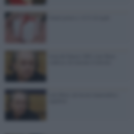
Natale povero a -8,1% di regali
Isola dei Famosi 2003, Lele Mora
confessa: ho truccato il televoto
Lele Mora: ad Arcore immoralità e
squallore