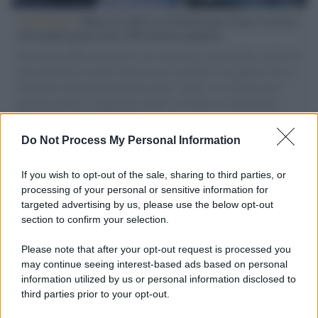
L'intervista /
Marco Croatti e la Flottilla per Gaza: le nostre
vele gonfie grazie alla sollevazione popolare
Il Senatore M5S racconta la sua esperienza sulle barche cariche di
aiuti umanitari assalite dall'esercito israeliano. Una guerra atroce,
il tentativo di disumanizzazione delle vittime, il servilismo del
governo italiano e degli altri europei, il ritorno al colonialismo.
L'importanza dei movimenti.
Do Not Process My Personal Information
Il lutto /
Addio a Francesco Guccini, il poeta della canzone
d’autore italiana
If you wish to opt-out of the sale, sharing to third parties, or
processing of your personal or sensitive information for
targeted advertising by us, please use the below opt-out
section to confirm your selection.
L'anniversario /
90 anni di Yves Saint Laurent, tra moda e
scandali
Please note that after your opt-out request is processed you
may continue seeing interest-based ads based on personal
information utilized by us or personal information disclosed to
third parties prior to your opt-out.
Perché i centri di intrattenimento per famiglie investono in