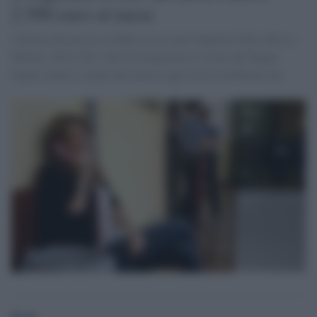
2.500 euro al mese
Udienza del processo Ruby in cui sono imputati Fede, Mora e
Minetti. Elisa Toti, che ha frequentato le serate del bugna
bugna, elenca i regali che ancora oggi riceve da Berlusconi.
Desk