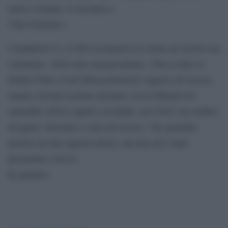
amico comune, lo incontro a
Villa Gernetto».
Conduttrice tv, la Toti ricostruisce le serate ad Arcore ma
sottolinea: «Non sono una prostituta». Non sa dire se
Emilio Fede e Lele Mora portassero ragazze ad Arcore,
mentre ricorda il primo incontro con la Minetti nel
settembre 2010 e quello con Ruby «nel 2010, mi sembra
ad aprile. Eravamo a cena ad Arcore, l’ho guardata
perché era una ragazza nuova, ma non mi è stata
presentata e non le
ho parlato».