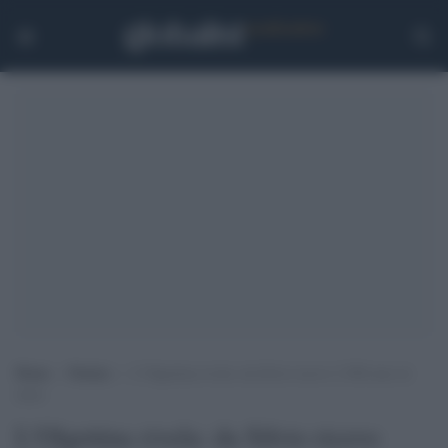
Home
>
Notizie
>
L’Olgettina rivela: da Silvio ricevo 2.500 euro al
mese
L'Olgettina rivela: da Silvio ricevo