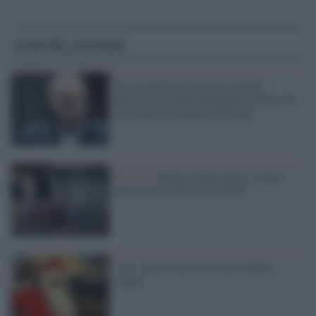
Articoli correlati
Il Coronavirus ha ucciso 16.000
persone ma l'anti-partigiano Sallusti ha
lo stomaco di parlare di regali
Brasile /
Babbo Natale porta i regali
nella favela più povera di Rio
Usa: colpi di pistola contro Babbo
Natale