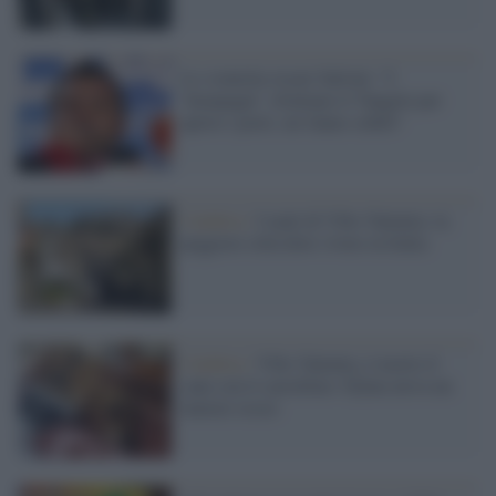
Lo sventola-rosari Salvini: "I
‘kompagni’ sfruttano il Vangelo per
aprire i porti, mi fanno schifo"
Calabria /
I mali di Vibo Valentia: la
peggiore città dove vivere in Italia
Calabria /
Vibo Valentia, è morto il
cane con il carrellino: Dylan aveva un
tumore osseo