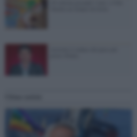
163 milioni giocando 3 euro: a Vibo
Valentia un Jackpot da favola
Arrestato il sindaco del paese più
povero d'Italia
Ultime notizie