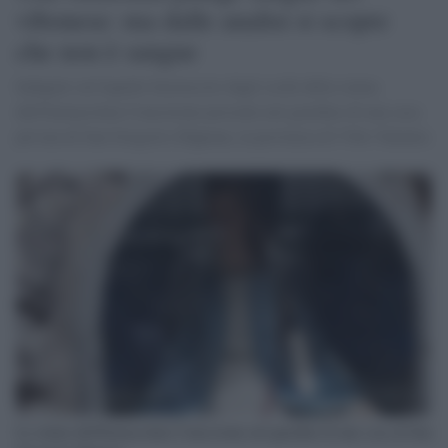
vibonese: ma dalle analisi si scopre
che non è sangue
Indagini sul liquido fuoriuscito dagli occhi della statua
dell'Immacolata Concezione presente nel giardino di una casa
privata di San Gregorio d'Ippona, in provincia di Vibo Valentia
La statua dell'Immacolata Concezione nel giardino di una casa di San