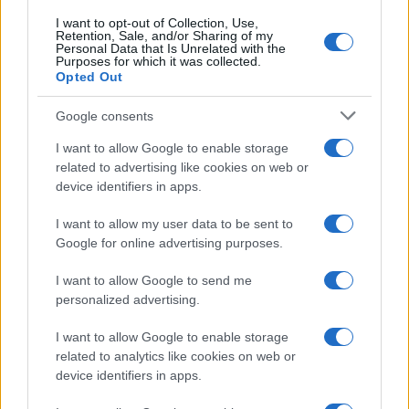
I want to opt-out of Collection, Use,
Retention, Sale, and/or Sharing of my
Personal Data that Is Unrelated with the
Purposes for which it was collected.
Opted Out
Syndication
Culture
Google consents
Salute
Globalist
I want to allow Google to enable storage
related to advertising like cookies on web or
Megachip
Globalscience
device identifiers in apps.
GiULia
Globalsport
I want to allow my user data to be sent to
Google for online advertising purposes.
Prima Pagina
I want to allow Google to send me
personalized advertising.
Giornale dello
Chi siamo
I want to allow Google to enable storage
Spettacolo
related to analytics like cookies on web or
Contributors
device identifiers in apps.
Wondernet
Facebook