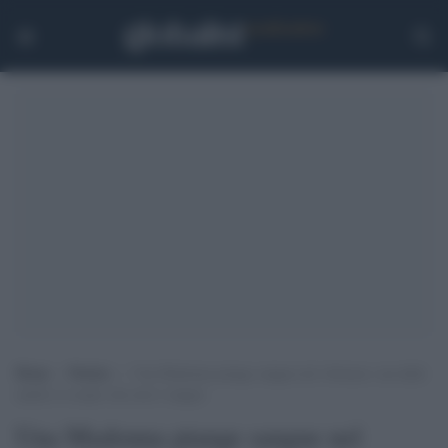
Home
>
Notizie
>
Una Madonna piange sangue nel vibonese: ma dalle
analisi si scopre che non è sangue
Una Madonna piange sangue nel