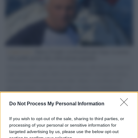
L'intervista /
Marco Croatti e la Flottilla per Gaza: le nostre
vele gonfie grazie alla sollevazione popolare
Il Senatore M5S racconta la sua esperienza sulle barche cariche di
aiuti umanitari assalite dall'esercito israeliano. Una guerra atroce,
il tentativo di disumanizzazione delle vittime, il servilismo del
governo italiano e degli altri europei, il ritorno al colonialismo.
L'importanza dei movimenti.
Do Not Process My Personal Information
Tel Aviv /
La “vittoria totale” di Israele significa una guerra
senza fine
If you wish to opt-out of the sale, sharing to third parties, or
processing of your personal or sensitive information for
targeted advertising by us, please use the below opt-out