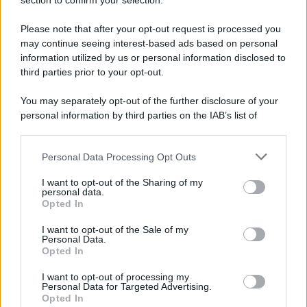
section to confirm your selection.
Vangelo /
La vita si intreccia con le paure come il giorno
succede alla notte
Please note that after your opt-out request is processed you
may continue seeing interest-based ads based on personal
information utilized by us or personal information disclosed to
third parties prior to your opt-out.
La scoperta /
Oplontis, le vittime dell’eruzione del Vesuvio
You may separately opt-out of the further disclosure of your
furono più numerose del previsto
personal information by third parties on the IAB’s list of
downstream participants.
Personal Data Processing Opt Outs
This information may also be disclosed by us to third parties
Il medagliere /
Europei di nuoto: Pellecani guida una super
on the IAB’s List of Downstream Participants that may further
I want to opt-out of the Sharing of my
Italia
disclose it to other third parties.
personal data.
Opted In
Please note that this website/app uses one or more Google
services and may gather and store information including but
I want to opt-out of the Sale of my
Personal Data.
not limited to your visit or usage behaviour. You may click to
Opted In
grant or deny consent to Google and its third-party tags to
use your data for below specified purposes in below Google
I want to opt-out of processing my
consent section.
Personal Data for Targeted Advertising.
Opted In