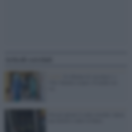
Articoli correlati
Covid /
Si rifiutano di vaccinarsi: a
Vibo Valentia sospesi 16 medici no-
vax
Non gli aprono il conto corrente: lancia
una molotov contro la banca