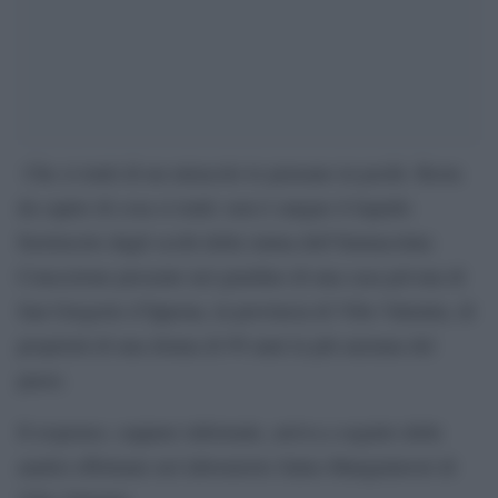
Che si tratti di un miracolo lo pensano in pochi. Resta
da capire di cosa si tratti: n
on è sangue il liquido
fuoriuscito dagli occhi della statua dell’Immacolata
Concezione presente nel giardino di una casa privata di
San Gregorio d’Ippona, in provincia di Vibo Valentia, di
proprietà di una donna di 99 anni la più anziana del
paese.
Il responso, seppure informale, arriva a seguito delle
analisi effettuate nel laboratorio Salus-Mangialavori di