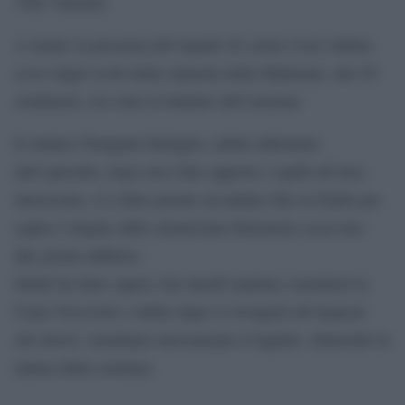
Vibo Valentia.
A notare la presenza del liquido di colore rosso rubino
sceso dagli occhi della statuetta della Madonna, alta 50
centimetri, era stata la badante dell’anziana.
Il sindaco Pasquale Farfaglia, subito informato
dell’episodio, dopo aver fatto apporre i sigilli all’area
interessata, si è detto pronto ad andare fino in fondo per
capire l’origine dello stranissimo fenomeno osservato
due giorni addietro.
Infatti ha fatto sapere che lunedì mattina consulterà la
Curia Vescovile e subito dopo si rivolgerà all’Arpacal
che dovra’ esaminare nuovamente il liquido, chiarendo la
natura della sostanza.