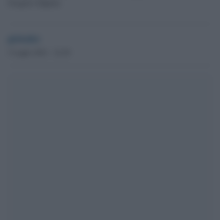
Gregorio d'Ippona
globalist
3 Luglio 2021 - 22.29