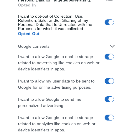
Personal Data for Targeted Advertising.
Opted In
I want to opt-out of Collection, Use,
Retention, Sale, and/or Sharing of my
Personal Data that Is Unrelated with the
Purposes for which it was collected.
Opted Out
Syndication
Culture
Google consents
Salute
Globalist
I want to allow Google to enable storage
related to advertising like cookies on web or
Megachip
Globalscience
device identifiers in apps.
GiULia
Globalsport
I want to allow my user data to be sent to
Google for online advertising purposes.
Prima Pagina
I want to allow Google to send me
personalized advertising.
Giornale dello
Chi siamo
I want to allow Google to enable storage
Spettacolo
related to analytics like cookies on web or
Contributors
device identifiers in apps.