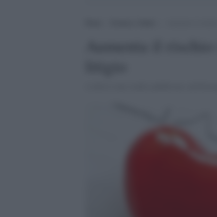
Home
>
Scienza e Salute
>
Aumenta il rischio
Aumenta il rischio
litigio
A dirlo è uno studio pubblicato sull'Euro