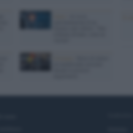
no
Salute /
Al via la
Il co
ione:
sperimentazione di un
so
farmaco anti-infarto: "Due
richiami all'anno, come un
vaccino"
rara
Germania /
Morto di infarto
ato
un manifestante arrestato
no
durante le proteste
negazioniste
Syndication
i siamo
ntributors
Globalist