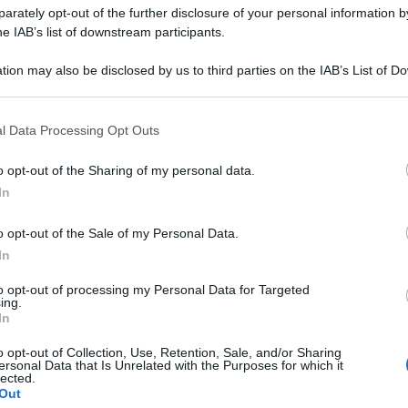
rately opt-out of the further disclosure of your personal information by
he IAB’s list of downstream participants.
tion may also be disclosed by us to third parties on the IAB’s List of 
 that may further disclose it to other third parties.
 that this website/app uses one or more Google services and may gath
infarto aumenta dopo un litigio. Il rischio di
l Data Processing Opt Outs
including but not limited to your visit or usage behaviour. You may click 
lte più alto nelle due ore che seguono un episodio
 to Google and its third-party tags to use your data for below specifi
o opt-out of the Sharing of my personal data.
ogle consent section.
 siamo contrariati, ma non abbiamo picchi di
In
udio pubblicato sull’European heart journal che
o opt-out of the Sale of my Personal Data.
 è per questo che è bene ‘prendere in
In
oteggere le persone più a rischio durante i
to opt-out of processing my Personal Data for Targeted
ticolarmente importante’, affermano gli autori
ing.
In
o opt-out of Collection, Use, Retention, Sale, and/or Sharing
ersonal Data that Is Unrelated with the Purposes for which it
gine su pazienti con sospetto di infarto del
lected.
Out
stica al Royal North Shore Hospital di Sydney, in