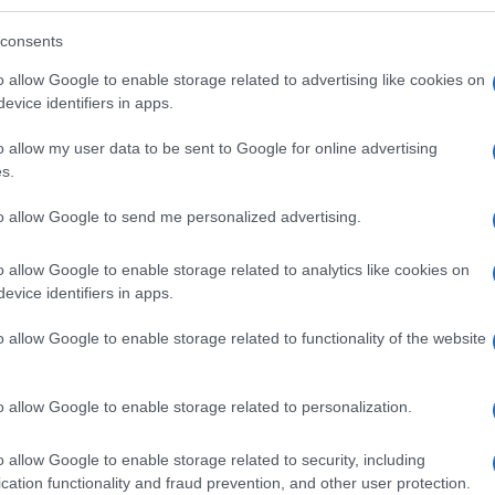
utati tutti con l’angiografia coronarica. Di 687
consents
 313 è stata confermata l’occlusione del flusso
o allow Google to enable storage related to advertising like cookies on
tati arruolati nello studio, il livello di rabbia
evice identifiers in apps.
Ulti
o-valutato attraverso un questionario in una scala
o allow my user data to be sent to Google for online advertising
almo’ e uno come ‘infuriato’.
s.
to allow Google to send me personalized advertising.
finita dal livello 5 in poi. Le risposte hanno
fermati di infarto (il 2,2%) avevano raggiunto
o allow Google to enable storage related to analytics like cookies on
 le due ore precedenti la comparsa dei sintomi.
evice identifiers in apps.
iunto il livello 5 nelle 4 ore precedenti
o allow Google to enable storage related to functionality of the website
bia 4 è stato riportato da due partecipanti entro 2
L'int
re.
o allow Google to enable storage related to personalization.
Gaza:
solle
o allow Google to enable storage related to security, including
Il Se
cation functionality and fraud prevention, and other user protection.