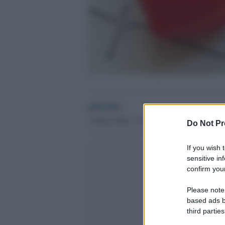
globalist
3 Marzo 2024 - 01.53
Do Not Pr
If you wish 
sensitive in
confirm your
Please note
based ads b
third parties