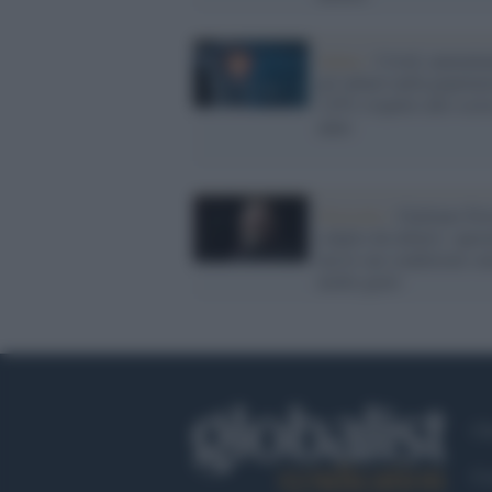
Salute /
Covid, aumenta
gli infarti nella popolaz
+25% rispetto allo scor
anno
Grosseto /
Giuliano Fer
colpito da infarto: oper
ma le sue condizioni so
molto gravi
Ch
Co