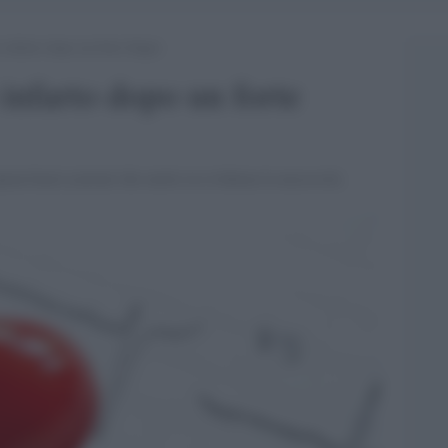
 infarto dopo un forte litigio
 infarto dopo un forte
pean heart journal che mette in evidenza la necessità.