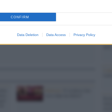
barch
dall'e
pp
tentat
servil
CONFIRM
europ
dei m
Data Deletion
Data Access
Privacy Policy
Il lu
della
L'ann
Laure
ella
Medicina /
E' rischioso fare
arto:
sesso dopo un infarto?
Perch
geri
famig
 di
tecno