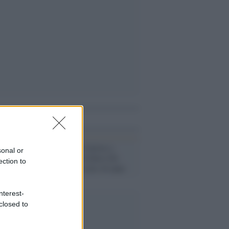
i anche
Lutto /
Morto l'attore e
sonal or
sceneggiatore Libero De
ection to
Rienzo: aveva solo 44 anni
nterest-
closed to