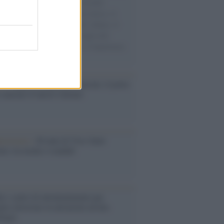
e cariche di aiuti umanitari assalite
sercito israeliano. Una guerra atroce, il
ivo di disumanizzazione delle vittime, il
ismo del governo italiano e degli altri
ei, il ritorno al colonialismo. L'importanza
ovimenti.
tto /
Addio a Francesco Guccini, il poeta
 canzone d’autore italiana
iversario /
90 anni di Yves Saint
nt, tra moda e scandali
é i centri di intrattenimento per
lie investono in attrazioni ad alta
logia