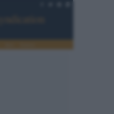
Sport
Tendenze