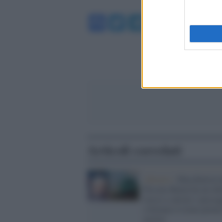
Facebook
Twitter
Telegram
WhatsA
Articoli correlati
Abruzzo /
Macchinista d
Pescara-Roma ha un inf
riesce a salvare i passeg
e fermare il treno prima
morire