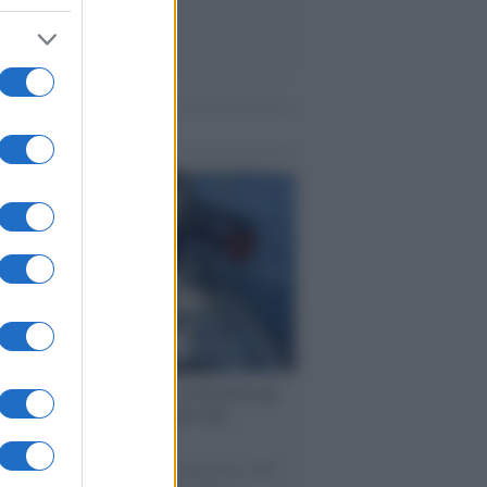
me notizie
ervista /
Marco Croatti e la Flottilla per
 le nostre vele gonfie grazie alla
vazione popolare
natore M5S racconta la sua esperienza sulle