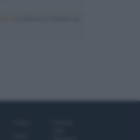
nflitto /
La mafia russa e l'arma del caos
Culture
Giornale
dello
Salute
Spettacolo