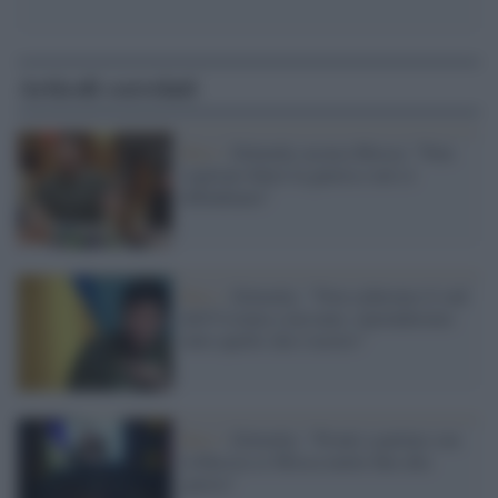
Articoli correlati
Kiev /
Zelensky accusa Mosca: "Non
vogliono finire la guerra e noi ci
difendiamo"
Kiev /
Zelensky: "Non cederemo il sud
dell'Ucraina a nessuno, riprenderemo
tutto quello che è nostro"
Kiev /
Zelensky: "Pronti a parlare con
la Russia se Mosca mette fine alla
guerra"