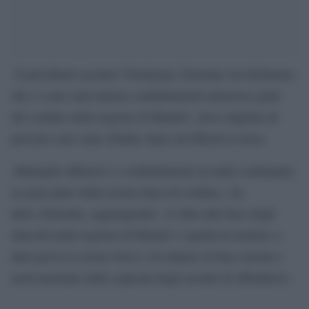
Il presidente ucraino Volodymyr Zelensky ha dichiarato
che ci sono stati intensi combattimenti attraverso parti
del confine nella regione di Kharkiv, dove migliaia di
persone sono state sfollate dopo un’offensiva russa.
«Battaglie difensive e combattimenti accaniti continuano
su gran parte della nostra linea di confine», ha
detto Zelensky, aggiungendo: «L’idea alla base degli
attacchi nella regione di Kharkiv è quella di mettere a
dura prova le nostre forze e di minare la base morale e
motivazionale della capacità degli ucraini di difendersi».