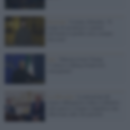
Invasione /
Ucraina, Zelensky: "È
tempo di incontrarsi e parlare
altrimenti le perdite russe saranno
altissime"
Iran /
Teheran avverte Trump:
"L'attacco a Kharg Island avrà
conseguenze"
La riflessione /
La narrazione del
riarmo obbligatorio riduce il dibattito
sulla guerra a slogan e impedisce una
riflessione sulle vere priorità