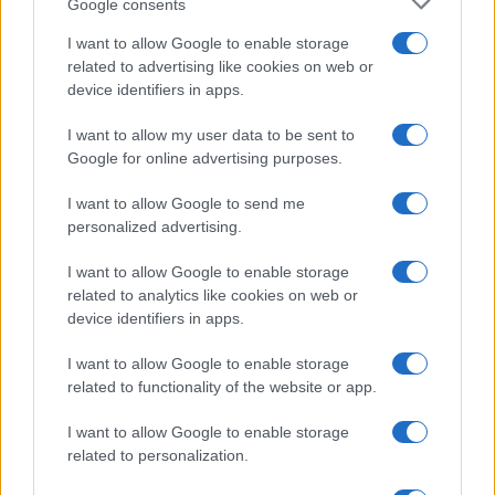
Google consents
Salute
Globalist
I want to allow Google to enable storage
related to advertising like cookies on web or
Megachip
Globalscience
device identifiers in apps.
GiULia
Globalsport
I want to allow my user data to be sent to
Google for online advertising purposes.
Prima Pagina
I want to allow Google to send me
personalized advertising.
Giornale dello
Chi siamo
I want to allow Google to enable storage
Spettacolo
related to analytics like cookies on web or
Contributors
device identifiers in apps.
Wondernet
Facebook
I want to allow Google to enable storage
Giuliana Sgrena
related to functionality of the website or app.
Twitter
I want to allow Google to enable storage
Google News
related to personalization.
Mastodon