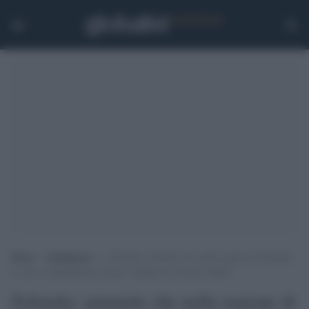
Home
>
Intelligence
>
Zelensky ammette che nella regione di Kharkiv
ci sono combattimenti intensi: migliaia di ucraini sfollati
Zelensky ammette che nella regione di