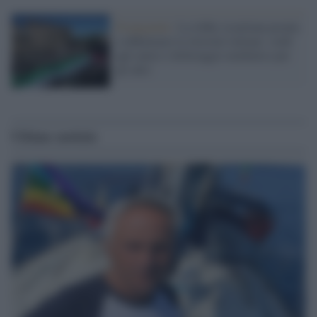
Propaganda /
La lobby israeliana pronta
a influenzare le elezioni italiane: soldi
agli amici e killeraggio mediatico per
gli altri
Ultime notizie