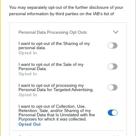
Il caso /
Trump ha quasi esaurito l'arsenale Usa, ma il
You may separately opt-out of the further disclosure of your
tycoon smentisce
personal information by third parties on the IAB’s list of
downstream participants.
Personal Data Processing Opt Outs
This information may also be disclosed by us to third parties
La banca /
Caso Mps: i pm milanesi ora vogliono vederci
on the IAB’s List of Downstream Participants that may further
I want to opt-out of the Sharing of my
chiaro sulle “chat” tra un dirigente del Mef e alcuni ministri
disclose it to other third parties.
personal data.
Opted In
Please note that this website/app uses one or more Google
services and may gather and store information including but
I want to opt-out of the Sale of my
Personal Data.
not limited to your visit or usage behaviour. You may click to
Opted In
grant or deny consent to Google and its third-party tags to
use your data for below specified purposes in below Google
I want to opt-out of processing my
consent section.
Personal Data for Targeted Advertising.
Opted In
I want to opt-out of Collection, Use,
Retention, Sale, and/or Sharing of my
Personal Data that Is Unrelated with the
Purposes for which it was collected.
Opted Out
Syndication
Culture