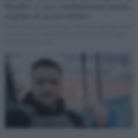
Kharkiv ci sono combattimenti intensi:
migliaia di ucraini sfollati
Il presidente ucraino Volodymyr Zelensky ha dichiarato che ci
sono stati intensi combattimenti attraverso parti del confine
nella regione di Kharkiv