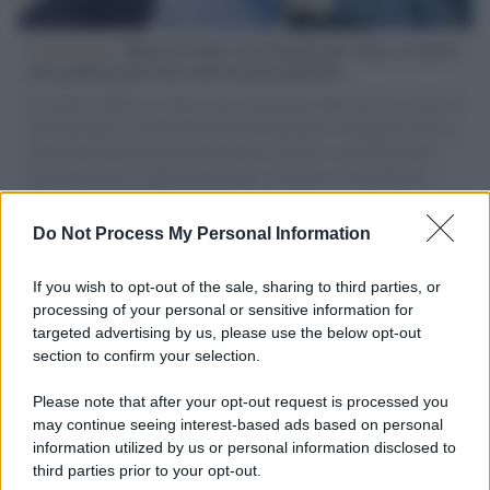
L'intervista /
Marco Croatti e la Flottilla per Gaza: le nostre
vele gonfie grazie alla sollevazione popolare
Il Senatore M5S racconta la sua esperienza sulle barche cariche di
aiuti umanitari assalite dall'esercito israeliano. Una guerra atroce,
il tentativo di disumanizzazione delle vittime, il servilismo del
governo italiano e degli altri europei, il ritorno al colonialismo.
L'importanza dei movimenti.
Do Not Process My Personal Information
Tendenze /
Sale il numero degli acquisti online in Europa e
aumentano le vendite di articoli second hand
If you wish to opt-out of the sale, sharing to third parties, or
processing of your personal or sensitive information for
targeted advertising by us, please use the below opt-out
section to confirm your selection.
Pd /
Un partito progressista e di sinistra che si spacca sul
riarmo ha un serio problema
Please note that after your opt-out request is processed you
may continue seeing interest-based ads based on personal
information utilized by us or personal information disclosed to
third parties prior to your opt-out.