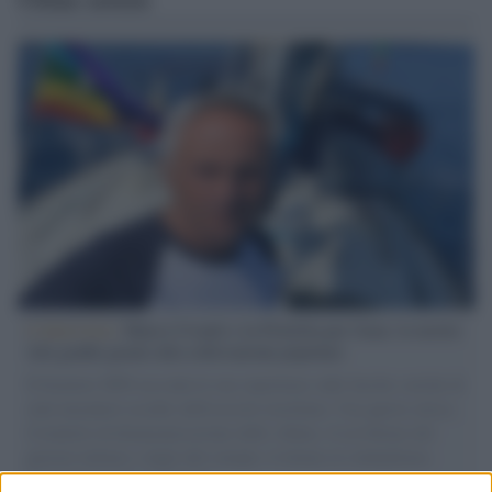
L'intervista /
Marco Croatti e la Flottilla per Gaza: le nostre
vele gonfie grazie alla sollevazione popolare
Il Senatore M5S racconta la sua esperienza sulle barche cariche di
aiuti umanitari assalite dall'esercito israeliano. Una guerra atroce,
il tentativo di disumanizzazione delle vittime, il servilismo del
governo italiano e degli altri europei, il ritorno al colonialismo.
L'importanza dei movimenti.