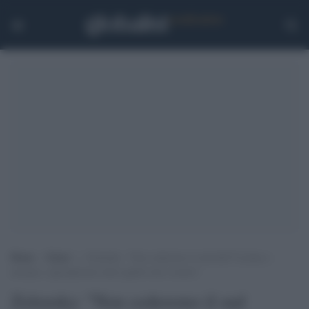
Home
>
Esteri
>
Zelensky: “Non cederemo il sud dell’Ucraina a
nessuno, riprenderemo tutto quello che è nostro”
Zelensky: "Non cederemo il sud