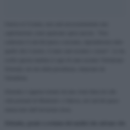
Guerra in Ucraina, non sarà necessariamente una
capitolazione come qualcuno spera ancora. “Non
cederemo il sud del paese a nessuno, riprenderemo tutto
quello che è nostro, il mare sarà ucraino e sicuro”. Lo ha
scritto questa mattina il capo di stato ucraino Volodymyr
Zelensky sul sito della presidenza, rilanciato da
Ukrinform.
Zelensky è appena tornato da una visita fatta ieri alle
città portuali di Miykolaiv e Odessa, nel sud del paese
minacciato dall’invasione russa.
Zelensky, grazie a eroismo dei medici che salvano vite