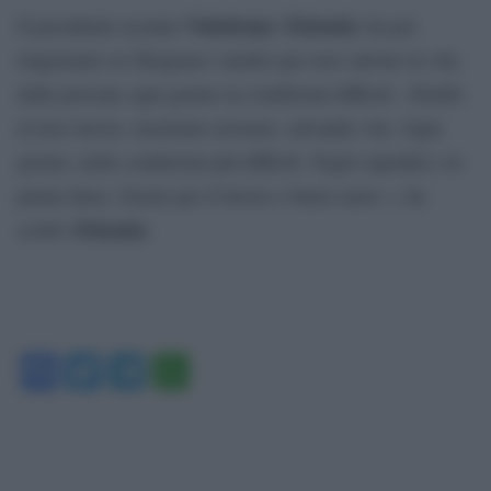
Volodymyr Zelensky
Il presidente ucraino
ha poi
ringraziato su Telegram i medici per aver salvato la vita
delle persone ogni giorno in condizioni difficili. «Dediti
al loro lavoro, mostrano eroismo, salvando vite. Ogni
giorno, nelle condizioni più difficili. Negli ospedali e in
prima linea. Grazie per il lavoro e buon cuore », ha
Zelensky
scritto
Facebook
Twitter
Telegram
WhatsApp