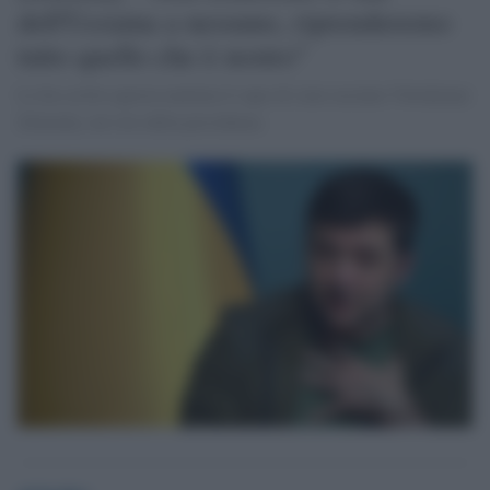
dell'Ucraina a nessuno, riprenderemo
tutto quello che è nostro"
Lo ha scritto questa mattina il capo di stato ucraino Volodymyr
Zelensky sul sito della presidenza