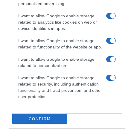
personalized advertising.
Giornale dello
Chi siamo
I want to allow Google to enable storage
Spettacolo
related to analytics like cookies on web or
Contributors
device identifiers in apps.
Wondernet
Facebook
I want to allow Google to enable storage
Giuliana Sgrena
related to functionality of the website or app.
Twitter
I want to allow Google to enable storage
Google News
related to personalization.
Mastodon
I want to allow Google to enable storage
related to security, including authentication
Cookie Policy
functionality and fraud prevention, and other
user protection.
Preferenze Privacy
CONFIRM