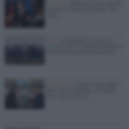
Stati Uniti /
Rubio dice che per arrivare
alla pace in Ucraina serviranno "idee
nuove"
Kiev /
La 'liberazione russa' lascia
rovine e terrore: il dramma dimenticato
delle città ucraine sotto occupazione
Casa Bianca /
Ucraina, Trump cambia
idea e dice che Zelensky sta 'facendo
bene' contro la Russia
Ultime notizie