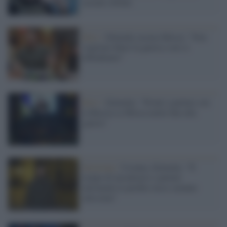
ucraini sfollati
Kiev /
Zelensky accusa Mosca: "Non
vogliono finire la guerra e noi ci
difendiamo"
Kiev /
Zelensky: "Pronti a parlare con
la Russia se Mosca mette fine alla
guerra"
Invasione /
Ucraina, Zelensky: "È
tempo di incontrarsi e parlare
altrimenti le perdite russe saranno
altissime"