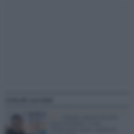
Articoli correlati
Kiev /
Zelensky ammette che nella
regione di Kharkiv ci sono
combattimenti intensi: migliaia di