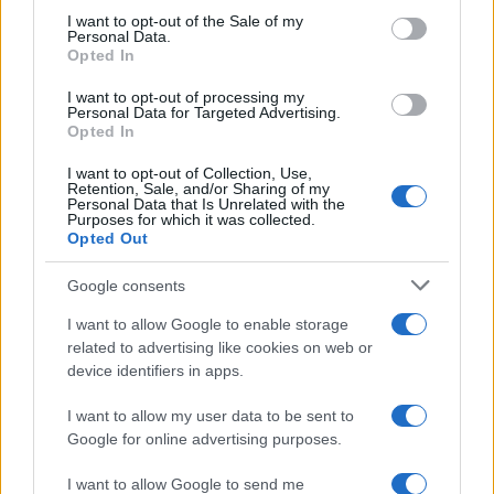
services and may gather and store information including but
I want to opt-out of the Sale of my
Personal Data.
not limited to your visit or usage behaviour. You may click to
Opted In
grant or deny consent to Google and its third-party tags to
use your data for below specified purposes in below Google
I want to opt-out of processing my
consent section.
Personal Data for Targeted Advertising.
Opted In
I want to opt-out of Collection, Use,
Retention, Sale, and/or Sharing of my
Personal Data that Is Unrelated with the
Purposes for which it was collected.
Opted Out
Syndication
Culture
Google consents
Salute
Globalist
I want to allow Google to enable storage
related to advertising like cookies on web or
Megachip
Globalscience
device identifiers in apps.
GiULia
Globalsport
I want to allow my user data to be sent to
Google for online advertising purposes.
Prima Pagina
I want to allow Google to send me