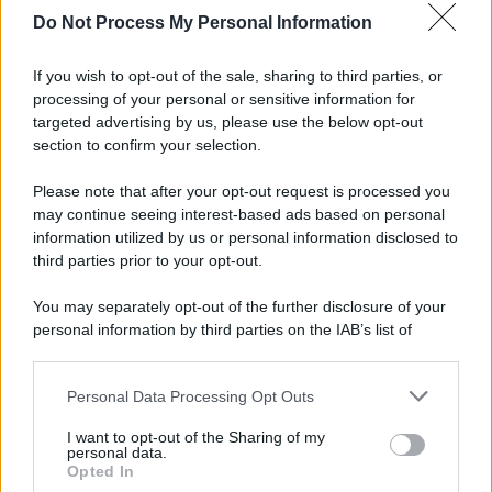
Do Not Process My Personal Information
Palestina /
Il Board of Peace di Trump assegna il primo
contratto per un rudimentale avamposto militare a Gaza
If you wish to opt-out of the sale, sharing to third parties, or
processing of your personal or sensitive information for
targeted advertising by us, please use the below opt-out
section to confirm your selection.
L'evento /
La Sila diventa un palcoscenico naturale: nasce “A
Farla Amare Comincia Tu – Opera Sila”
Please note that after your opt-out request is processed you
may continue seeing interest-based ads based on personal
information utilized by us or personal information disclosed to
third parties prior to your opt-out.
Il ricordo /
Le radici di Francesco Guccini
You may separately opt-out of the further disclosure of your
personal information by third parties on the IAB’s list of
downstream participants.
Personal Data Processing Opt Outs
This information may also be disclosed by us to third parties
L'anniversario /
90 anni di Yves Saint Laurent, tra moda e
on the IAB’s List of Downstream Participants that may further
I want to opt-out of the Sharing of my
scandali
disclose it to other third parties.
personal data.
Opted In
Please note that this website/app uses one or more Google