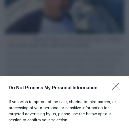
L'intervista /
Marco Croatti e la Flottilla per Gaza: le nostre
vele gonfie grazie alla sollevazione popolare
Il Senatore M5S racconta la sua esperienza sulle barche cariche di
aiuti umanitari assalite dall'esercito israeliano. Una guerra atroce,
il tentativo di disumanizzazione delle vittime, il servilismo del
governo italiano e degli altri europei, il ritorno al colonialismo.
L'importanza dei movimenti.
Do Not Process My Personal Information
Tel Aviv /
La “vittoria totale” di Israele significa una guerra
senza fine
If you wish to opt-out of the sale, sharing to third parties, or
processing of your personal or sensitive information for
targeted advertising by us, please use the below opt-out
section to confirm your selection.
Vangelo /
La vita si intreccia con le paure come il giorno