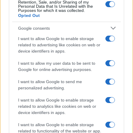
Retention, Sale, and/or Sharing of my
Personal Data that Is Unrelated with the
Purposes for which it was collected.
Opted Out
Syndication
Culture
Google consents
Salute
Globalist
I want to allow Google to enable storage
related to advertising like cookies on web or
Megachip
Globalscience
device identifiers in apps.
GiULia
Globalsport
I want to allow my user data to be sent to
Google for online advertising purposes.
Prima Pagina
I want to allow Google to send me
personalized advertising.
Giornale dello
Chi siamo
I want to allow Google to enable storage
Spettacolo
related to analytics like cookies on web or
Contributors
device identifiers in apps.
Wondernet
Facebook
I want to allow Google to enable storage
Giuliana Sgrena
related to functionality of the website or app.