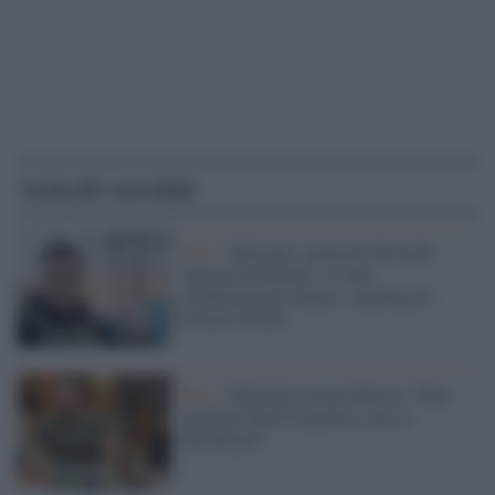
Articoli correlati
Kiev /
Zelensky ammette che nella
regione di Kharkiv ci sono
combattimenti intensi: migliaia di
ucraini sfollati
Kiev /
Zelensky accusa Mosca: "Non
vogliono finire la guerra e noi ci
difendiamo"