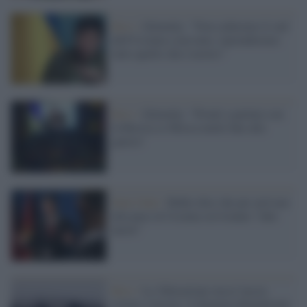
Kiev /
Zelensky: "Non cederemo il sud
dell'Ucraina a nessuno, riprenderemo
tutto quello che è nostro"
Kiev /
Zelensky: "Pronti a parlare con
la Russia se Mosca mette fine alla
guerra"
Stati Uniti /
Rubio dice che per arrivare
alla pace in Ucraina serviranno "idee
nuove"
Kiev /
La 'liberazione russa' lascia
rovine e terrore: il dramma dimenticato