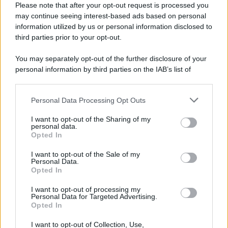
succede alla notte
Please note that after your opt-out request is processed you
may continue seeing interest-based ads based on personal
information utilized by us or personal information disclosed to
third parties prior to your opt-out.
La scoperta /
Oplontis, le vittime dell’eruzione del Vesuvio
You may separately opt-out of the further disclosure of your
furono più numerose del previsto
personal information by third parties on the IAB’s list of
downstream participants.
Personal Data Processing Opt Outs
This information may also be disclosed by us to third parties
Il medagliere /
Europei di nuoto: Pellecani guida una super
on the IAB’s List of Downstream Participants that may further
I want to opt-out of the Sharing of my
Italia
disclose it to other third parties.
personal data.
Opted In
Please note that this website/app uses one or more Google
services and may gather and store information including but
I want to opt-out of the Sale of my
Personal Data.
not limited to your visit or usage behaviour. You may click to
Opted In
grant or deny consent to Google and its third-party tags to
use your data for below specified purposes in below Google
I want to opt-out of processing my
consent section.
Personal Data for Targeted Advertising.
Opted In
I want to opt-out of Collection, Use,