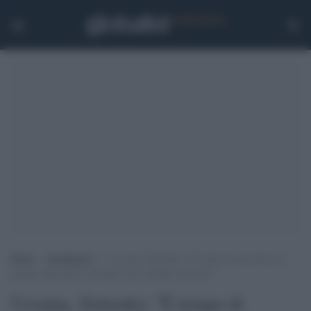
Home
>
Intelligence
>
Ucraina, Zelensky: “È tempo di incontrarsi e
parlare altrimenti le perdite russe saranno altissime”
Ucraina, Zelensky: "È tempo di