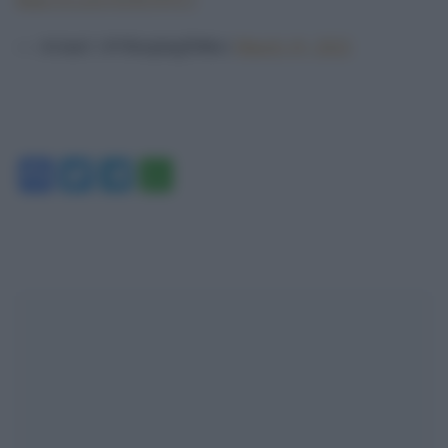
— Aviam! (@SleepingDitko)
March 19, 2022
Facebook
Twitter
Telegram
WhatsApp