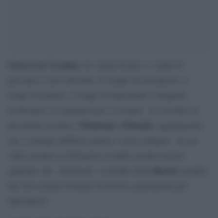
Guerra in Ucraina
, tra voglia di pace e voglia di
prevalere l’uno sull’altro. È tempo di incontrarsi, è
tempo di parlare, è tempo di ripristinare l’integrità
territoriale e la giustizia per l`Ucraina”. Lo ha detto il
Volodymyr Zelensky
presidente ucraino,
aggiungendo
che i colloqui debbono partire “senza indugio”. In un
video postato su Telegram il leader ucraino ha poi
Russia
aggiunto che “altrimenti, le perdite della
saranno
tali che avranno bisogno di diverse generazioni per
riprendersi”.