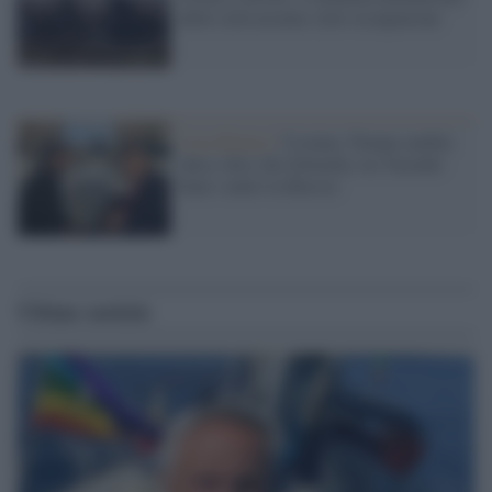
delle città ucraine sotto occupazione
Casa Bianca /
Ucraina, Trump cambia
idea e dice che Zelensky sta 'facendo
bene' contro la Russia
Ultime notizie