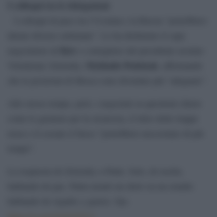
I colloqui tra le delegazioni
I colloqui di pace tra l’Ucraina e la Russia ”potrebbero
durare diverse settimane”. Lo ha dichiarato il capo
Kiev
negoziatore di
e consigliere del presidente ucraino
Mykhailo Podolyak
Volodymyr Zelensky,
, affermando
che le posizioni di Mosca sono diventate più ”adeguate”.
Allo stesso tempo, però, i negoziati su questioni chiave
come le garanzie per la sicurezza, il ritiro delle truppe
russe e il cessate il fuoco ”potrebbero necessitare di più
tempo”.
La respuesta de Zelensky a Putin. Solo, de noche,
hablando de paz. Putin montó un show en un estadio
hablando de orgullo y guerra. Ojo.
https://t.co/r1924UN7C3