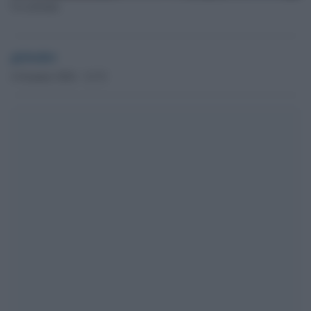
Un elefante
globalist
4 Gennaio 2024 - 21.51