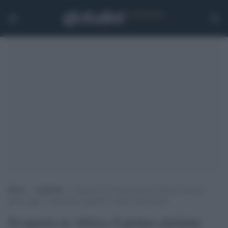
Home
>
Ambiente
>
Scoperto in Africa il primo elefante maschio
senza zanne: è una difesa ‘genetica’ contro i bracconieri
Scoperto in Africa il primo elefante