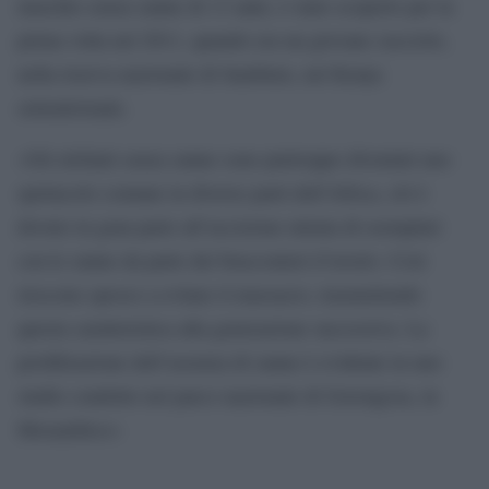
maschio senza zanne di 13 anni, è stato scoperto per la
prima volta nel 2011, quando era un giovane cucciolo,
nella riserva nazionale di Samburu, nel Kenya
settentrionale.
«Gli elefanti senza zanne sono purtroppo diventati uno
spettacolo comune in diverse parti dell’Africa, ciò è
dovuto in gran parte all’uccisione mirata di esemplari
con le zanne da parte dei bracconieri d’avorio. Così
riescono spesso a evitare il massacro, trasmettendo
questa caratteristica alla generazione successiva. La
proliferazione dell’assenza di zanne è evidente in uno
studio condotto nel parco nazionale di Gorongosa, in
Mozambico»