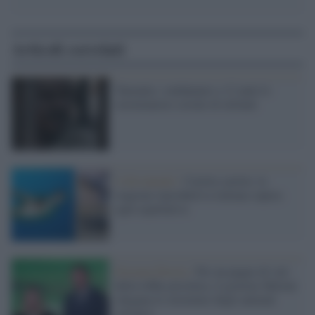
Articoli correlati
Tanzania: condannato a 12 anni lo
sterminatore seriale di elefanti
I rilevamenti /
Caretta caretta: la
stagione riproduttiva italiana supera
ogni aspettativa
Estrema Destra /
Per un pugno di voti
della lobby pistolera, il governo Meloni
sdogana lo sterminio degli animali
selvatici