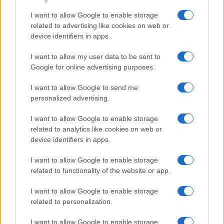
Salute
Globalist
I want to allow Google to enable storage
related to advertising like cookies on web or
Megachip
Globalscience
device identifiers in apps.
GiULia
Globalsport
I want to allow my user data to be sent to
Google for online advertising purposes.
Prima Pagina
I want to allow Google to send me
personalized advertising.
Giornale dello
Chi siamo
I want to allow Google to enable storage
Spettacolo
related to analytics like cookies on web or
Contributors
device identifiers in apps.
Wondernet
Facebook
I want to allow Google to enable storage
Giuliana Sgrena
related to functionality of the website or app.
Twitter
I want to allow Google to enable storage
Google News
related to personalization.
Mastodon
I want to allow Google to enable storage