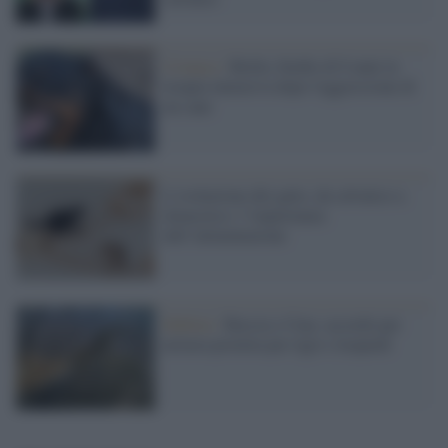
Cronaca /
Biella, bimbo di 8 anni in
terapia intensiva dopo l'aggressione di
un cane
L’evoluzione del gatto, da selvatico a
domestico: l’importanza
dell’alimentazione
Habitat /
Russia e Cina: accordo per
un'area protetta per tigri e leopardi