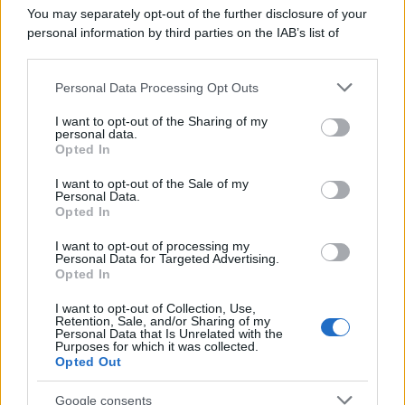
L'inchiesta /
Attentato a Ranucci, arrestato Valter Lavitola:
You may separately opt-out of the further disclosure of your
per la procura è il mandante
personal information by third parties on the IAB’s list of
downstream participants.
Personal Data Processing Opt Outs
This information may also be disclosed by us to third parties
Il ritrovamento /
La moneta che vide l'invasione Cartagine in
on the IAB’s List of Downstream Participants that may further
I want to opt-out of the Sharing of my
Sicilia
disclose it to other third parties.
personal data.
Opted In
Please note that this website/app uses one or more Google
services and may gather and store information including but
I want to opt-out of the Sale of my
Personal Data.
not limited to your visit or usage behaviour. You may click to
Opted In
grant or deny consent to Google and its third-party tags to
use your data for below specified purposes in below Google
I want to opt-out of processing my
consent section.
Personal Data for Targeted Advertising.
Opted In
I want to opt-out of Collection, Use,
Retention, Sale, and/or Sharing of my
Personal Data that Is Unrelated with the
Purposes for which it was collected.
Opted Out
Syndication
Culture
Google consents