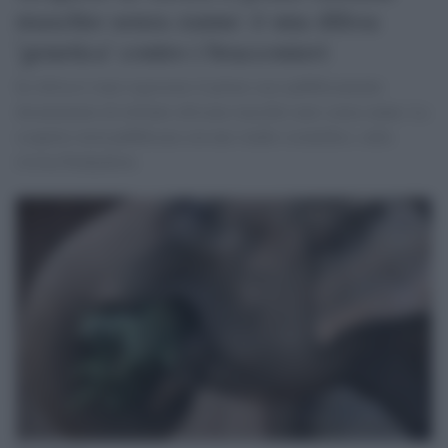
maschio senza zanne: è una difesa
'genetica' contro i bracconieri
In Africa è stato registrato il primo caso pubblicamente
documentato di elefante africano maschio nato senza zanne. La
scoperta verrà pubblicata con uno studio scientifico, sulla
rivista Pachyderm.