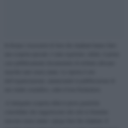
In Kenya i ricercatori di Save the elephant hanno fatto
una scoperta epocale: è stato registrato, infatti, il primo
caso pubblicamente documentato di elefante africano
maschio nato senza zanne. Lo riporta il sito
dell’organizzazione, annunciando la pubblicazione di
uno studio scientifico, sulla rivista Pachyderm.
«L’intrigante scoperta sfida le prove genetiche
consolidate che suggeriscono che solo le femmine
nascono senza zanne» spiega Save the elephant. Il