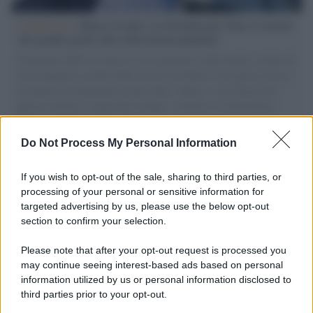
L'intervista /
Marco Croatti e la Flottilla per Gaza: le nostre
vele gonfie grazie alla sollevazione popolare
Il Senatore M5S racconta la sua esperienza sulle barche cariche di
aiuti umanitari assalite dall'esercito israeliano. Una guerra atroce,
il tentativo di disumanizzazione delle vittime, il servilismo del
governo italiano e degli altri europei, il ritorno al colonialismo.
L'importanza dei movimenti.
Do Not Process My Personal Information
Cinema /
James Gray, dopo “I padroni della notte” torna alla
mafia russa con “Paper Tiger”
If you wish to opt-out of the sale, sharing to third parties, or
processing of your personal or sensitive information for
targeted advertising by us, please use the below opt-out
section to confirm your selection.
L'evento /
Papa Leone XIV all'Unesco: storica visita a Parigi
il 25 settembre
Please note that after your opt-out request is processed you
may continue seeing interest-based ads based on personal
information utilized by us or personal information disclosed to
third parties prior to your opt-out.