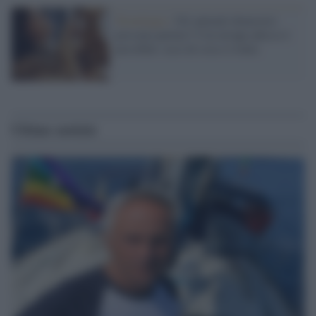
Tecnologia /
Gli animali domestici
possono parlare? Con un'app adesso è
possibile: ecco di cosa si tratta
Ultime notizie