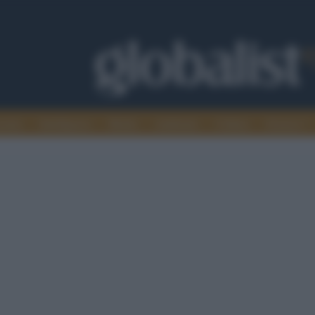
omia
Intelligence
Media
Ambiente
Cultura
Scienza