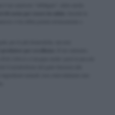
ma è un carnivoro “obbligato”, detto anche
si di carne per essere in salute
, benché la
mmercio ci ha abbia portati erroneamente a
gatti, per lo più domestiche, ma non
predatore per eccellenza
l
. Il suo antenato,
Felis Libica
(
) ci insegna molto: pasti in piccole
nché il metabolismo del gatto funzioni alla
n ingredienti animali: non sottovalutiamo mai
te.
pp