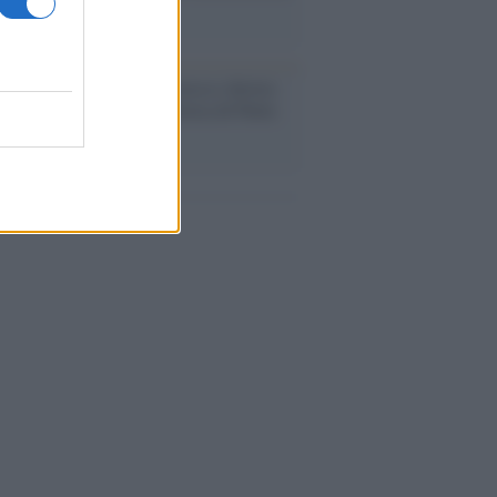
i definiva un 'narratore'
udio /
Disinformazione russa e destra:
 la macchina propagandistica di Putin
o la crisi di Ceuta