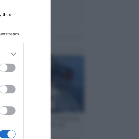
 third
Downstream
me notizie
er and store
to grant or
ed purposes
ervista /
Marco Croatti e la Flottilla per
 le nostre vele gonfie grazie alla
vazione popolare