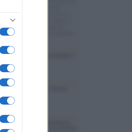
natore M5S racconta la sua esperienza sulle
e cariche di aiuti umanitari assalite
sercito israeliano. Una guerra atroce, il
ivo di disumanizzazione delle vittime, il
ismo del governo italiano e degli altri
ei, il ritorno al colonialismo. L'importanza
ovimenti.
esa /
Un estate di calcio: tra Mondiali e
e A
ca /
Al maestro Francesco Guccini
cordo /
Quando Guccini raccontava le
ache epafaniche": l'intervista all'artista