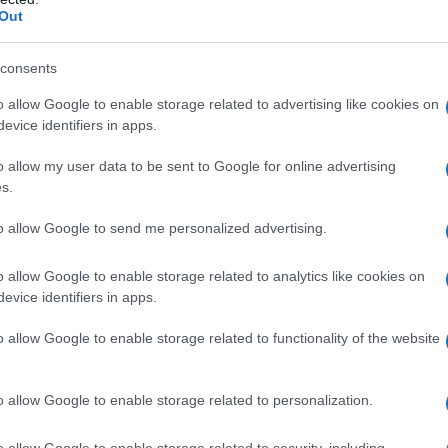
Il Se
Out
barch
dall'e
divinizzati
aticamente
: inoltre, i Greci hanno
tentat
consents
servil
scambi commerciali degli Egizi
gli
. Il risultato?
o allow Google to enable storage related to advertising like cookies on
europ
evice identifiers in apps.
 felino.
dei m
o allow my user data to be sent to Google for online advertising
tto è stato considerato ufficialmente un animale
L'att
s.
Seri
 è tenuta la prima esposizione per felini
, per
to allow Google to send me personalized advertising.
llezza.
o allow Google to enable storage related to analytics like cookies on
zione del gatto
evice identifiers in apps.
Musi
nte e la selezione naturale hanno anche giocato
o allow Google to enable storage related to functionality of the website
o allow Google to enable storage related to personalization.
Il ri
tarsi a una vasta gamma di ambienti, dai climi
"Cron
o allow Google to enable storage related to security, including