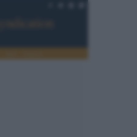
Sport
Tendenze