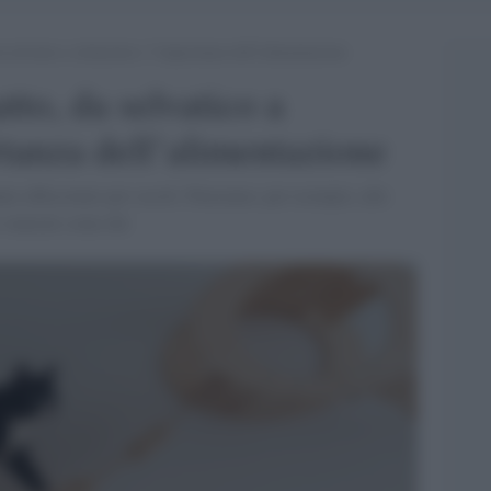
a selvatico a domestico: l’importanza dell’alimentazione
tto, da selvatico a
tanza dell’alimentazione
nno affascinato per secoli. Pensiamo, per esempio, alle
o venerati come dei