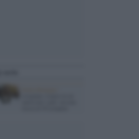
i anche
Emilia Romagna /
Lesignano, il paese in cui
spariscono i gatti: nessuna
traccia di 50 esemplari