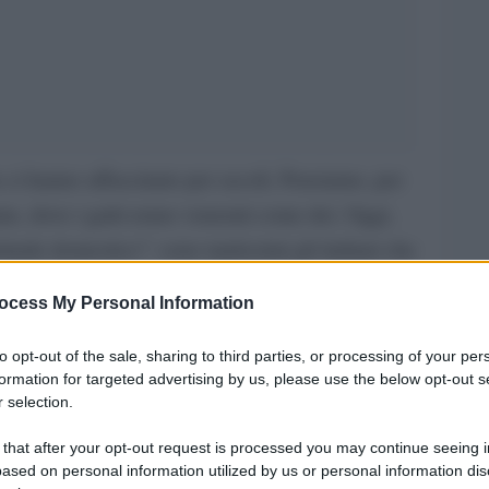
e ci hanno affascinato per secoli. Pensiamo, per
ane, dove i gatti erano venerati come dei. Oggi,
male domestico”: sono tantissimi gli italiani che
vvenuta l’evoluzione del gatto da selvatico a
ocess My Personal Information
to opt-out of the sale, sharing to third parties, or processing of your per
ire e dare uno sguardo all’evoluzione del
formation for targeted advertising by us, please use the below opt-out s
zione
rispettare la loro evoluzione carnivora
:
 selection.
i per gatti preparati con carne e senza cereali
.
 that after your opt-out request is processed you may continue seeing i
ased on personal information utilized by us or personal information dis