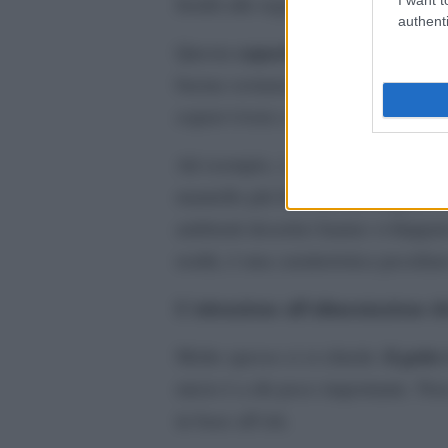
freddi alle regioni tropicali.
authenti
capacità di adattamento
Questa
è
gatti con tratti 
buona sostanza, i
sopravvivere e riprodursi.
Ad esempio, i gatti che vivevano i
mantello più folto per proteggersi 
ambienti desertici hanno sviluppa
realtà, è una caratteristica peculiar
L’attenzione all’alimentazione de
il gatt
Molto spesso ci si chiede:
micio è a dir poco importante. Non 
in base all’età.