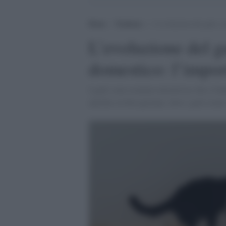
Home
>
Tendenze
>
L’evoluzione del gatto, d
L’evoluzione del ga
domestico: l’impor
I gatti sono creature misteriose che ci ha
antiche civiltà egiziane, dove i gatti eran