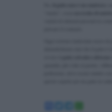
il gatto non è un onnivoro
No,
, 
necessita di nutrir
“stretto”, ossia
varietà di alimenti presenti in co
pensare il contrario.
Oggi esistono tantissime razze di 
dimentichiamo mai che il gatto è i
gatto selvatico africano
ovvero il
quantità, più volte al giorno. Affi
perfezione, deve essere nutrito co
questo aspetto per un gatto in salu
Facebook
Twitter
Telegram
WhatsA