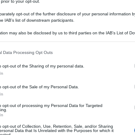
 prior to your opt-out.
tico a domestico
rately opt-out of the further disclosure of your personal information by
è stata indubbiamente
he IAB’s list of downstream participants.
rso dei secoli. In realtà, il gatto ha pagato molto
tion may also be disclosed by us to third parties on the IAB’s List of 
asciato affatto convincere facilmente da noi
 that may further disclose it to other third parties.
Ulti
. Segnare dunque un’epoca precisa in cui è
 that this website/app uses one or more Google services and may gath
l Data Processing Opt Outs
icamento è piuttosto complesso.
including but not limited to your visit or usage behaviour. You may click 
 to Google and its third-party tags to use your data for below specifi
o opt-out of the Sharing of my personal data.
e considerato un animale domestico al pari del
ogle consent section.
In
libertà e
muni attribuiti ai gatti, ovvero
ado di dare tanto amore e, no, non si
o opt-out of the Sale of my Personal Data.
In
atti, siamo solo “gatti più grandi”: almeno,
to opt-out of processing my Personal Data for Targeted
ita da alcuni ricercatori.
ing.
L'int
In
Gaza:
amore, cure e attenzioni verso il gatto è stato
solle
o opt-out of Collection, Use, Retention, Sale, and/or Sharing
iziata “ufficialmente” la passione degli umani
ersonal Data that Is Unrelated with the Purposes for which it
lected.