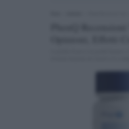
Home
>
Ambiente
>
PhenQ Recensioni Vere – 
PhenQ Recensioni 
Opinioni, Effetti Co
La perdita di peso è un grande business. C
diventata disperata nel tentativo di sconf