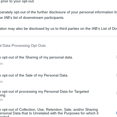
 prior to your opt-out.
 provati
rately opt-out of the further disclosure of your personal information by
he IAB’s list of downstream participants.
Ulti
tion may also be disclosed by us to third parties on the IAB’s List of 
 that may further disclose it to other third parties.
 that this website/app uses one or more Google services and may gath
l Data Processing Opt Outs
including but not limited to your visit or usage behaviour. You may click 
a piuttosto caro
 to Google and its third-party tags to use your data for below specifi
o opt-out of the Sharing of my personal data.
ogle consent section.
In
o opt-out of the Sale of my Personal Data.
In
L'int
to opt-out of processing my Personal Data for Targeted
Gaza:
ing.
In
solle
iness. Con l’epidemia di obesità fuori controllo,
Il Se
o opt-out of Collection, Use, Retention, Sale, and/or Sharing
tentativo di sconfiggere il grasso corporeo e
ersonal Data that Is Unrelated with the Purposes for which it
barch
lected.