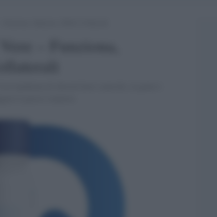
Funziona, Opinioni, Effetti Collaterali
Vere – Funziona,
llaterali
on l'epidemia di obesità fuori controllo, la gente è
iggere il grasso corporeo