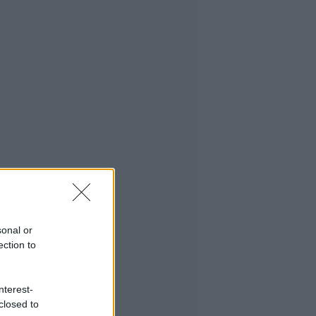
sonal or
ection to
nterest-
closed to