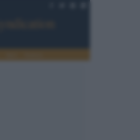
Sport
Tendenze