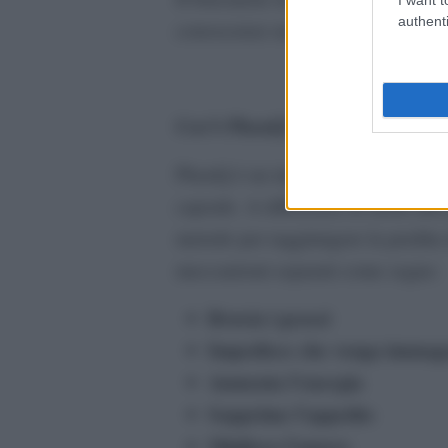
authenti
conoscenze necessarie per decidere
Cos’è PhenQ?
PhenQ è un integratore per la perdi
capsule. A differenza di molti altr
metodo per raggiungere la perdita 
meccanismi separati come segue:
Brucia i grassi
Impedisce che venga immaga
Aumenta l’energia
Sopprime l’appetito
Migliora l’umore