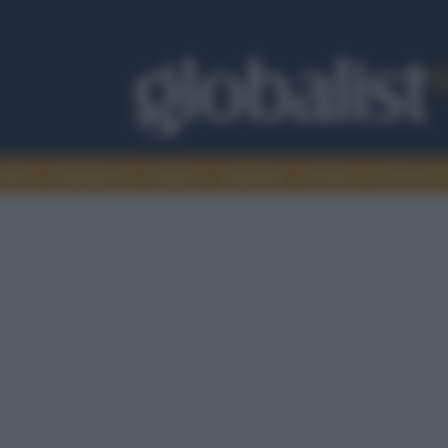
omia
Intelligence
Media
Ambiente
Cultura
Scienza