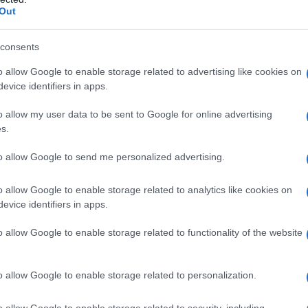
erivano da un peso sano. Di conseguenza,
dall'e
Out
tentat
 un impero multimiliardario che sta ingrassando i
servil
consents
ori in tutto il mondo.
europ
dei m
o allow Google to enable storage related to advertising like cookies on
 la perdita di grasso sul mercato. Ognuno di loro
evice identifiers in apps.
Gior
erare la perdita di grasso e aiutare a spingere
o allow my user data to be sent to Google for online advertising
colon
ni.
s.
dell'
to allow Google to send me personalized advertising.
Lo sc
o allow Google to enable storage related to analytics like cookies on
riositi quando abbiamo iniziato a sentire parlare
sull’
evice identifiers in apps.
con R
ngono i suoi utenti.
o allow Google to enable storage related to functionality of the website
ione approfondita di questo prodotto in modo
La da
re i fatti.
dovre
o allow Google to enable storage related to personalization.
PhenQ
e è
e questo è il posto per ottenere le
o allow Google to enable storage related to security, including