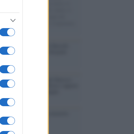
sercito israeliano. Una guerra atroce, il
ivo di disumanizzazione delle vittime, il
ismo del governo italiano e degli altri
ei, il ritorno al colonialismo. L'importanza
ovimenti.
nalismo /
Addio a Stefano Marcelli,
na della Rai di Firenze e dirigente
Usigrai
enario /
Ceuta, l’ombra del Marocco
assalto mentre Trump rafforza i rapporti
abat e trama contro la Spagna
ta /
L'8 agosto, quando la memoria
bbe insegnarci qualcosa