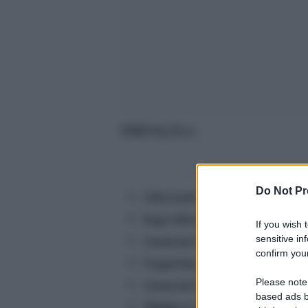
PHENQ Pro:
Do Not Pr
Alternativa naturale e sicur
Ingredienti clinicamente pro
If you wish 
Aumenta il metabolismo
sensitive in
confirm your
Sopprime l’appetito
Aumenta l’energia
Please note
based ads b
Migliora l’umore