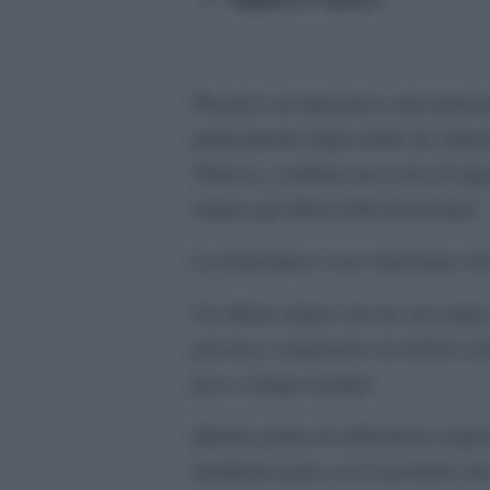
PhenQ è un’alternativa alla fente
praticamente impossibile da ottener
Tuttavia, combina una serie di ingr
imitare gli effetti della fentermina.
La fentermina è uno stimolante ch
Un effetto chiave che ha sul corpo 
persona a mantenere un deficit calo
peso a lungo termine.
Quindi, prima di addentrarci negli 
familiarizziamo con il prodotto che