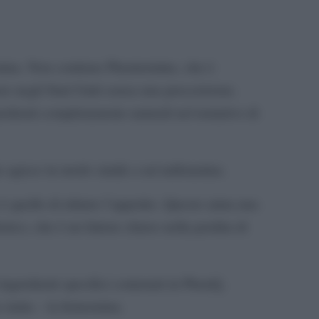
rmina. Non contiene Phentermine, che è
e negli Stati Uniti senza una prescrizione.
edienti completamente naturali nel tentativo di
e agisce in modo simile a un’anfetamina.
è quello di ridurre l’appetito. Questo aiuta una
rico, che è un fattore chiave nella perdita di
ingredienti specifici contenuti in PhenQ,
 imita – la fentermina.