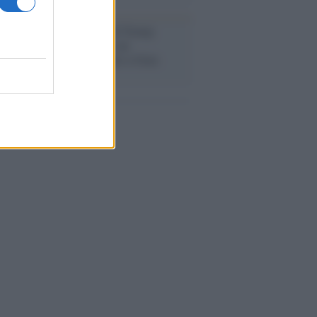
tina /
Il Board of Peace di Trump
na il primo contratto per un
mentale avamposto militare a Gaza