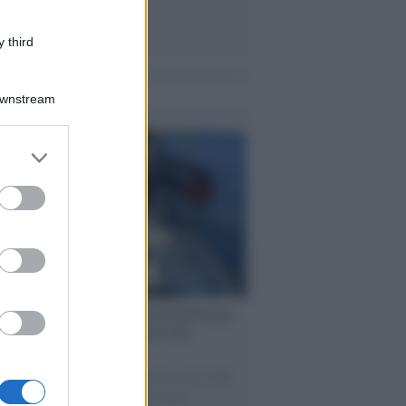
 third
me notizie
Downstream
er and store
to grant or
ed purposes
ervista /
Marco Croatti e la Flottilla per
 le nostre vele gonfie grazie alla
vazione popolare
natore M5S racconta la sua esperienza sulle
e cariche di aiuti umanitari assalite