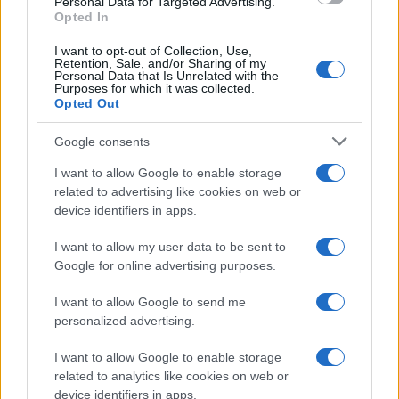
Personal Data for Targeted Advertising.
Opted In
I want to opt-out of Collection, Use,
Retention, Sale, and/or Sharing of my
Personal Data that Is Unrelated with the
Purposes for which it was collected.
Opted Out
Syndication
Culture
Google consents
Salute
Globalist
I want to allow Google to enable storage
related to advertising like cookies on web or
Megachip
Globalscience
device identifiers in apps.
GiULia
Globalsport
I want to allow my user data to be sent to
Google for online advertising purposes.
Prima Pagina
I want to allow Google to send me
personalized advertising.
Giornale dello
Chi siamo
I want to allow Google to enable storage
Spettacolo
related to analytics like cookies on web or
Contributors
device identifiers in apps.