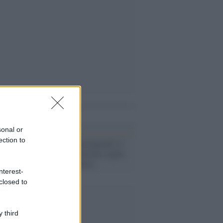
i anche
sonal or
ection to
Tv /
Ti Sento di martedì 12
aprile: Drusilla Foer ospite
di Pierluigi Diaco
nterest-
closed to
 third