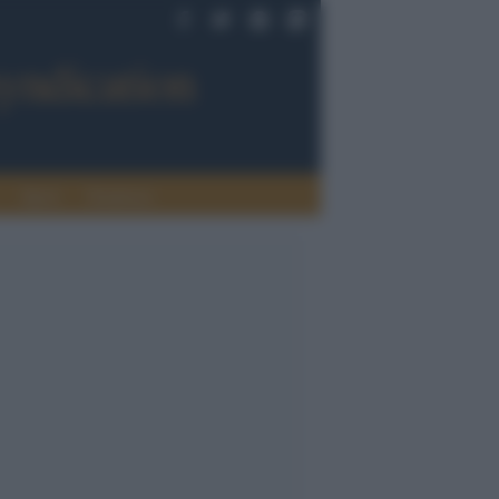
Sport
Tendenze