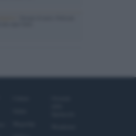
dagliere /
Europei di nuoto: Pellecani
 una super Italia
Culture
Giornale
dello
Salute
Spettacolo
Megachip
nce
Wondernet