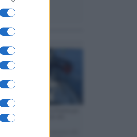
me notizie
ervista /
Marco Croatti e la Flottilla per
 le nostre vele gonfie grazie alla
vazione popolare
natore M5S racconta la sua esperienza sulle