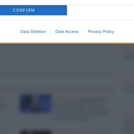
barch
pp
dall'e
CONFIRM
tentat
servil
europ
Data Deletion
Data Access
Privacy Policy
dei m
Tel 
signi
Vang
come 
n
Televisione /
Drusilla Foer
ina
lascia l'ospedale dove era
ricoverata: "Ho rischiato di
lasciarci le penne"
La sc
dell’
nume