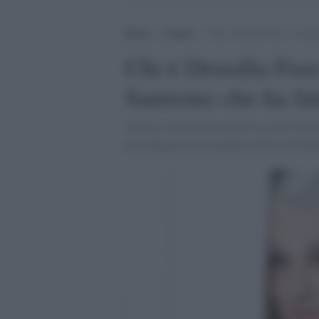
Home
>
Cultura
>
Chi è Drusilla Foer, l’artis
Chi è Drusilla Foer,
Sanremo che ha fat
Artista creata dal fotografo toscano Gianl
personaggio di un’anziana vedova di Mila