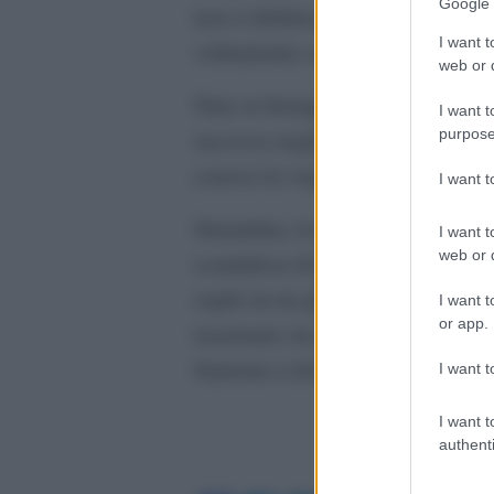
Google 
non si definisce una drag queen, 
I want t
volutamente carnevalesche.
web or d
Nata su Instagram dove ha attualme
I want t
purpose
successo negli ultimi anni con tour
conosci la vergogna. La mia vita 
I want 
Stamattina, in conferenza stampa, 
I want t
web or d
scandalosa di questo Festival, ma
ospiti sia tra gli artisti in gara”.
I want t
or app.
reazionari, tra cui Simone Pillon, 
Sanremo è diventata sede della ‘l
I want t
I want t
authenti