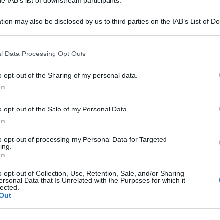
he IAB’s list of downstream participants.
tion may also be disclosed by us to third parties on the IAB’s List of 
 that may further disclose it to other third parties.
 that this website/app uses one or more Google services and may gath
l Data Processing Opt Outs
including but not limited to your visit or usage behaviour. You may click 
 to Google and its third-party tags to use your data for below specifi
o opt-out of the Sharing of my personal data.
ogle consent section.
In
del Festival di Sanremo 2022 è Drusilla Foer:
o Gianluca Gori, che ne veste i panni femminili,
o opt-out of the Sale of my Personal Data.
In
ziana vedova di Milano, molto arguta e colta, con
to opt-out of processing my Personal Data for Targeted
ing.
In
ito’, dall’inglese ‘crossdresser’, ossia un uomo
o opt-out of Collection, Use, Retention, Sale, and/or Sharing
. ‘Travestito’ è un termine ormai considerato
ersonal Data that Is Unrelated with the Purposes for which it
lected.
é non riesce a racchiudere la complessità di un
Out
ravesti
come Drusilla fino alle drag queen. Foer