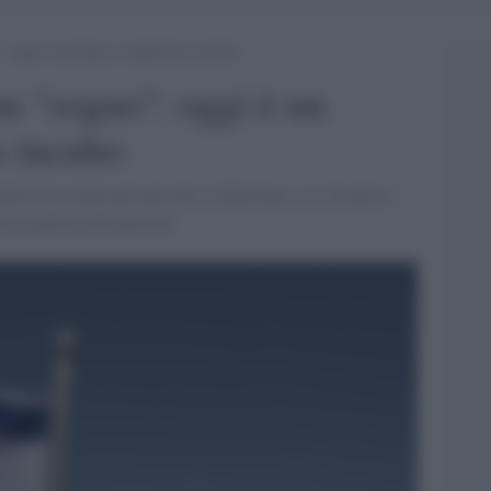
”: oggi è un lungo e sanguinoso incubo
un "sogno": oggi è un
o incubo
elle terre delle persone che vi abitavano, e sì, Israele è
era qualcosa di speciale