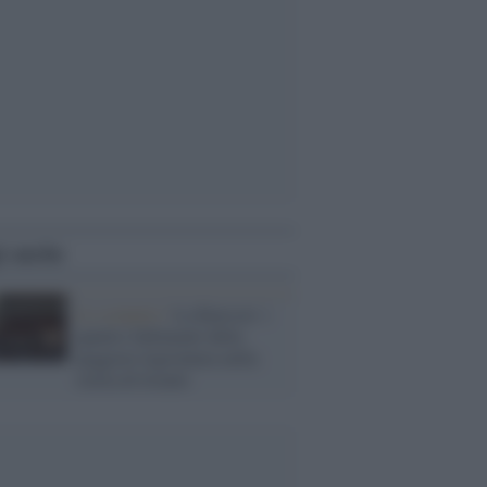
i anche
Lo scenario /
La Knesset: i
quattro fallimenti della
peggiore legislatura nella
storia di Israele