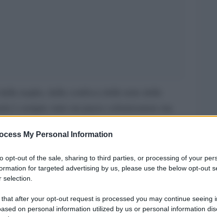
dalla naqba, dalla confisca delle terre delle
raele è sempre stato un paese colonizzatore ma
pporto del mondo con quello che era visto come
ocess My Personal Information
le vittime della più grande tragedia del secolo.
e dittature arabe, c’era un’area di democrazia
to opt-out of the sale, sharing to third parties, or processing of your per
facevano, vero, il deserto fertile, come si deve,
formation for targeted advertising by us, please use the below opt-out s
 selection.
nerale, selvaggi e sottosviluppati, tutti i poteri
 that after your opt-out request is processed you may continue seeing i
ased on personal information utilized by us or personal information dis