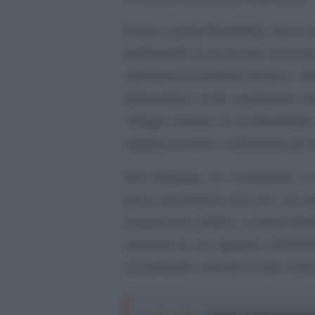
Israele, perché Hezbollah, lancia raz
trasformarlo in un deserto di rovin
chilometri di territorio libanese. D
infrastrutture civili e patrimonio 
villaggi cristiani, in cui Hezbolla
migliaia di morti, esattamente gli s
Non chiunque, no. Certamente, sì,
paese già immerso nel caos, ma inte
propensione politica, sostiene Hezbo
momento in cui, appunto, gli Hezbo
sta perdendo velocità in tutto il p