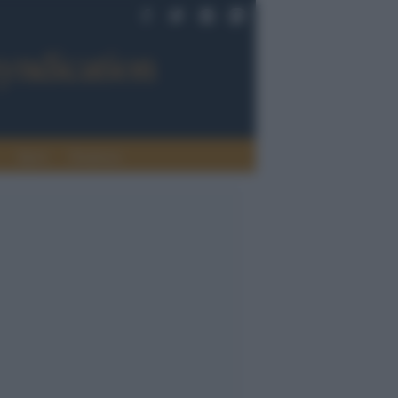
Sport
Tendenze