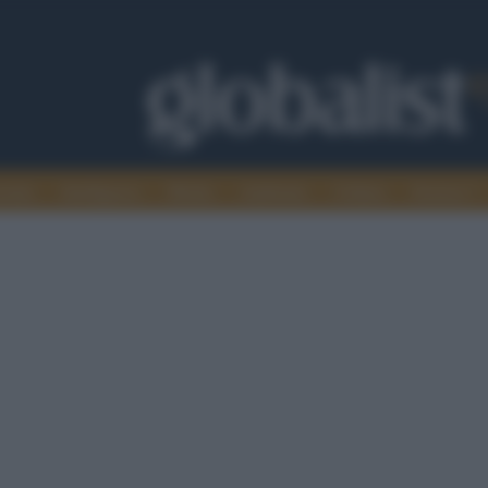
omia
Intelligence
Media
Ambiente
Cultura
Scienza