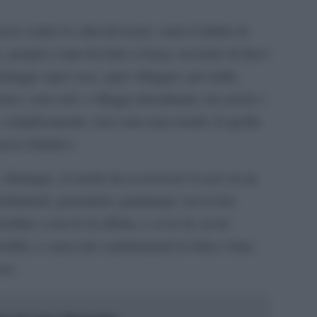
zi contro le città del nord, vanta il diritto di
e, proprio come ha fatto a Gaza, un tratto di dieci
istrugge ogni casa, ogni villaggio, per nulla,
storico, non solo i villaggi musulmani, ma anche i
h, semplicemente, non sono mai esistiti. E quelle
tessi obiettivi.
 chiunque, in modo da accrescere il caos in un
llettuali, giornalisti, qualunque sia la loro
llah o non lo fa affatto, e se lo fa, in un
llah, a causa dei cambiamenti in Siria e Iran,
aese.