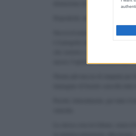
distruzione di tutto ciò che può es
authenti
Dopodiché, niente.
Successivamente, questo progetto
è il progetto iniziale, molto vecchi
che sionisti, e, lì, qualcosa si st
mezzo l’opinione internazionale, 
Niente più traccia di simpatia per 
immagine di Israele cancella tutte 
Perché, letteralmente, per tutto il
omicida.
La stessa cosa in Libano, senza il 
in maniera puramente allucinante