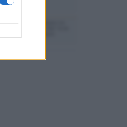
anca /
Caso Mps: i pm milanesi ora
ono vederci chiaro sulle “chat” tra un
ente del Mef e alcuni ministri