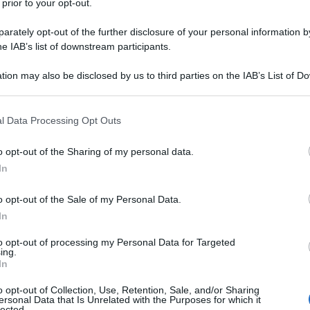
 prior to your opt-out.
irlo, che abbiamo trasformato il deserto in
lismo ambientale.
rately opt-out of the further disclosure of your personal information by
he IAB’s list of downstream participants.
sta aura diminuiva, e più rimaneva solo immagini
tion may also be disclosed by us to third parties on the IAB’s List of 
lla “sicurezza” non per tutti, ovviamente, arabi
 that may further disclose it to other third parties.
Ulti
a sicurezza degli ebrei poteva essere costruita
 that this website/app uses one or more Google services and may gath
l Data Processing Opt Outs
ri, una costante insicurezza, anche lei, radicale.
including but not limited to your visit or usage behaviour. You may click 
 to Google and its third-party tags to use your data for below specifi
o opt-out of the Sharing of my personal data.
ogle consent section.
avano sempre più spazio, anno dopo anno, ancor
In
a.
o opt-out of the Sale of my Personal Data.
In
n solo alla mercé di Hamas e Hezbollah, ma è
. Questa è la vittoria definitiva per gli
to opt-out of processing my Personal Data for Targeted
ing.
L'int
In
Gaza:
solle
o opt-out of Collection, Use, Retention, Sale, and/or Sharing
a politica del “versante naturale”, che era
ersonal Data that Is Unrelated with the Purposes for which it
lected.