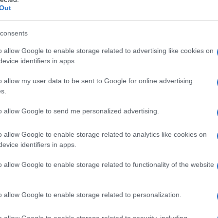
Il Se
 perire se stessi, a provocare una risposta a una
Out
barch
tita parlare, ovviamente, ma la cui logica era
dall'e
tentat
consents
aduto prima:
servil
o allow Google to enable storage related to advertising like cookies on
europ
o dittatura religiosa al fine di eliminare ogni
evice identifiers in apps.
dei m
 pace civile, e teniamo il popolo confinato, sotto
o allow my user data to be sent to Google for online advertising
Tend
te persone non possano in ogni caso essere
s.
onlin
che sono, nemici.
artic
to allow Google to send me personalized advertising.
o allow Google to enable storage related to analytics like cookies on
i israeliani abbandona una base nel deserto del Negev
evice identifiers in apps.
Pd /
si sp
o allow Google to enable storage related to functionality of the website
sivo è lo sradicamento: non l’omicidio di tutti,
o allow Google to enable storage related to personalization.
Il ca
 ma l’impossibilità concreta di tutta la vita, la
Usa, 
o allow Google to enable storage related to security, including