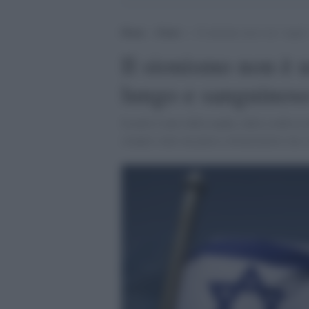
Home
>
Esteri
>
Il sionismo non è un “sogno
Il sionismo non è 
lungo e sanguinos
Israele è nato dalla naqba, dalla confisca d
sempre stato un paese colonizzatore ma c'