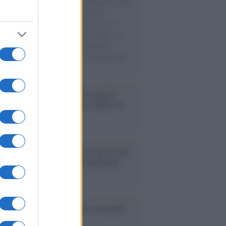
natore M5S racconta la sua esperienza sulle
e cariche di aiuti umanitari assalite
sercito israeliano. Una guerra atroce, il
ivo di disumanizzazione delle vittime, il
ismo del governo italiano e degli altri
ei, il ritorno al colonialismo. L'importanza
ovimenti.
enze /
Sale il numero degli acquisti
e in Europa e aumentano le vendite di
oli second hand
Un partito progressista e di sinistra che
acca sul riarmo ha un serio problema
so /
Trump ha quasi esaurito l'arsenale
ma il tycoon smentisce