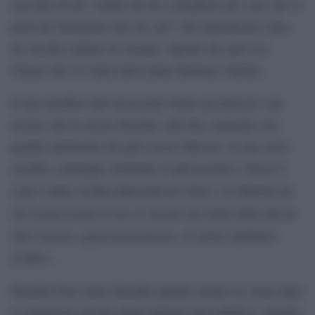
racconta di dèi “tediati da riti e preghiere per cose che vi
potevate benissimo fare da soli”; dèi dimenticati come
un vecchio tailleur di Armani. Quella che ami è la
Venere che si è fatta tutti tranne Batman e Robin.
E non sarebbe stato necessario farne un musical o un
recital, ché la stessa Drusilla, alla fine, ammette con
grande autoironia che può essere faticoso: la sua verve
avrebbe comunque dominato il palcoscenico. Invece è
Gilda
come vedere la Rita Hayworth di
o la Marilyn de
Gli uomini preferiscono le bionde
nel ruolo della tata di
Tutti insieme appassionatamente
. E senza cambiarsi
d’abito…
Drusilla Foer torna Drusilla quando rientra in scena dopo
lo spettacolo accolta dagli applausi del pubblico: quando