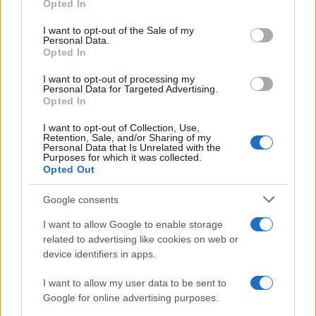
Opted In
Please note that this website/app uses one or more Google
services and may gather and store information including but
I want to opt-out of the Sale of my
Personal Data.
not limited to your visit or usage behaviour. You may click to
Opted In
grant or deny consent to Google and its third-party tags to
use your data for below specified purposes in below Google
I want to opt-out of processing my
consent section.
Personal Data for Targeted Advertising.
Opted In
I want to opt-out of Collection, Use,
Retention, Sale, and/or Sharing of my
Personal Data that Is Unrelated with the
Purposes for which it was collected.
Opted Out
Syndication
Culture
Google consents
Salute
Globalist
I want to allow Google to enable storage
related to advertising like cookies on web or
Megachip
Globalscience
device identifiers in apps.
GiULia
Globalsport
I want to allow my user data to be sent to
Google for online advertising purposes.
Prima Pagina