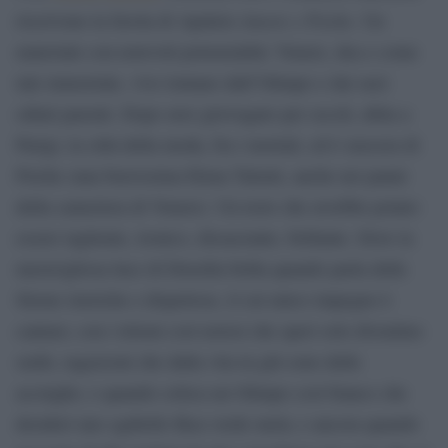
Amore e Psiche
riscrivono la favola di Apuleio
. Un
materiale con notevoli potenzialità: Venere, dea e come
tale immortale, vive lontano dall’Olimpo e dai suoi
odiati parenti. Dopo aver girovagato per secoli, abita a
Parigi, la città della moda, fra i mortali, ed è suocera di
Psiche (una bravissima Elena Talenti, anche nei panni
della cameriera di Venere). Un testo che avrebbe potuto
essere tagliente, ironico, dissacrante, brillante. Dove la
meravigliosa luce di Drusilla brilla quando parla delle
Sirene isteriche e dispettose, il cui unico impegno è
cantare; con i tritoni così noiosi che speri solo diventino
sushi, ragazzoni che dalla vita in giù sono delle
acciughe; o quando critica un Olimpo così bianco che
desideri uno sgabello Ikea verde mela; e ancora quando