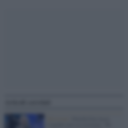
Articoli correlati
Televisione /
Drusilla Foer lascia
l'ospedale dove era ricoverata: "Ho