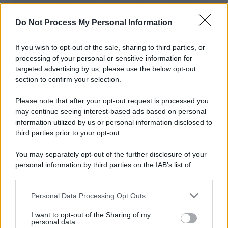
L'importanza dei movimenti.
Do Not Process My Personal Information
Il caso /
Trump ha quasi esaurito l'arsenale Usa, ma il
tycoon smentisce
If you wish to opt-out of the sale, sharing to third parties, or
processing of your personal or sensitive information for
targeted advertising by us, please use the below opt-out
section to confirm your selection.
Chiesa /
Papa Leone XIV denuncia le violenze in Ucraina e
Russia e chiede il rispetto del diritto umanitario e della
Please note that after your opt-out request is processed you
diplomazia
may continue seeing interest-based ads based on personal
information utilized by us or personal information disclosed to
third parties prior to your opt-out.
Il centenario /
A L'Aquila arriva la mostra "Tito, 100 anni
You may separately opt-out of the further disclosure of your
attraverso la forma"
personal information by third parties on the IAB’s list of
downstream participants.
Personal Data Processing Opt Outs
This information may also be disclosed by us to third parties
Il medagliere /
Europei di nuoto: Pellecani guida una super
on the IAB’s List of Downstream Participants that may further
I want to opt-out of the Sharing of my
Italia
disclose it to other third parties.
personal data.