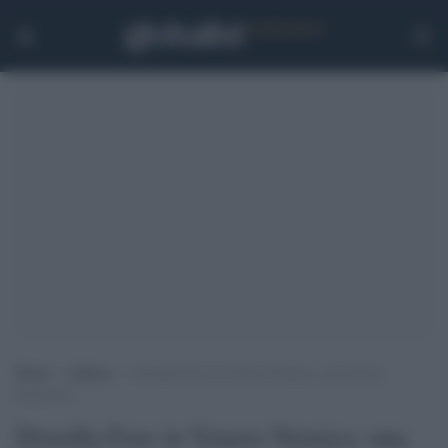
Home
>
Cultura
>
Drusilla Foer in Venere Nemica: una divina
delusione?
Drusilla Foer in Venere Nemica: una