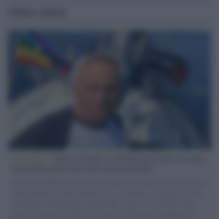
Ultime notizie
L'intervista /
Marco Croatti e la Flottilla per Gaza: le nostre
vele gonfie grazie alla sollevazione popolare
Il Senatore M5S racconta la sua esperienza sulle barche cariche di
aiuti umanitari assalite dall'esercito israeliano. Una guerra atroce,
il tentativo di disumanizzazione delle vittime, il servilismo del
governo italiano e degli altri europei, il ritorno al colonialismo.