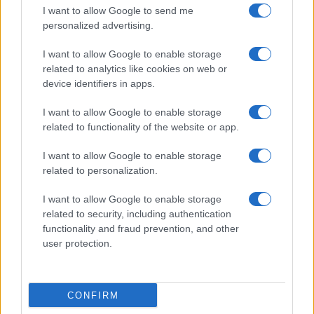
I want to allow Google to send me
personalized advertising.
Giornale dello
Chi siamo
I want to allow Google to enable storage
Spettacolo
related to analytics like cookies on web or
Contributors
device identifiers in apps.
Wondernet
Facebook
I want to allow Google to enable storage
Giuliana Sgrena
related to functionality of the website or app.
Twitter
I want to allow Google to enable storage
Google News
related to personalization.
Mastodon
I want to allow Google to enable storage
related to security, including authentication
Cookie Policy
functionality and fraud prevention, and other
user protection.
Preferenze Privacy
CONFIRM