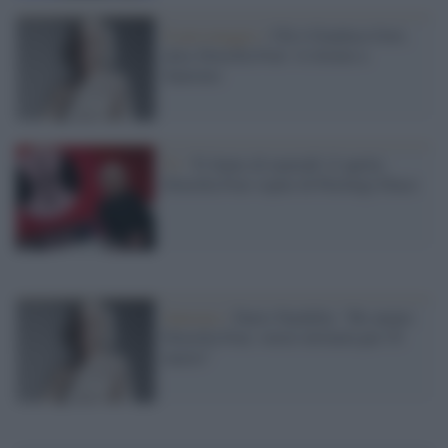
Il personaggio /
Chi è Gianluca Gori,
alias Drusilla Foer: il ritorno a
Sanremo
Tv /
Ti Sento di martedì 12 aprile:
Drusilla Foer ospite di Pierluigi Diaco
Sanremo /
Dario Nardella: "Ho amato
Drusilla Foer, vorrei invitarla per l'8
marzo"