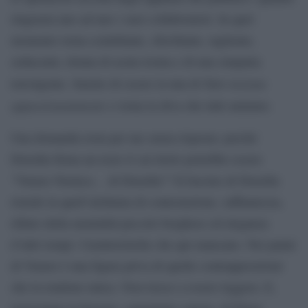
ringrazia uno ad uno i suoi collaboratori. In quel
momento torna scintillante, sfavillante, tagliente,
seducente; dotata di acuta ironia e di una simpatia
Tutti insieme
travolgente. Smette di essere la tata di
appassionatamente
e torna la diva che tutti amiamo.
Una domanda resta per me senza risposta: perché
Drusilla firma un testo il cui titolo potrebbe essere
“Venere Nemica… di Drusilla”? Il fascino di Drusilla
risiede in quell’alchimia di contestazione, raffinatezza,
rifiuto della mentalità piccolo borghese ed eleganza
d’altri tempi. Caratteristiche che qui mancano. Nei panni
di Venere è una figura priva di quelle contrapposizioni
che la rendono unica. Non riesce a essere leggera. E,
nonostante la bravura, soprattutto canora, di Elena