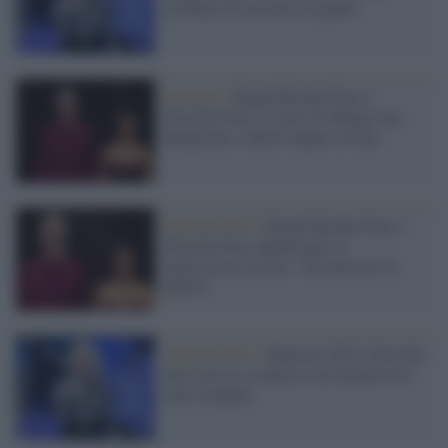
rischiato di lasciarci le penne"
Sanremo /
Pegah Moshir Pour e
Drusilla Foer: il testo di 'Baraye' per
denunciare i diritti negati in Iran
Sanremo2023 /
Pegah Moshir Pour e
Drusilla Foer denunciano la
repressione in Iran: "Insieme per la
libertà"
Sanremo2023 /
Sanremo 2023: Drusilla
Foer arriva a sorpresa con un'attivista
italo-iraniana