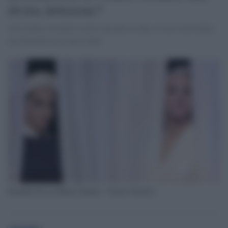
divina delusione?
All'Ambra Jovinelli la diva incontra la dea: il testo non brilla
ma Drusilla resta una stella
Drusilla Foer ed Elena Talenti - Venere Nemica
globalist