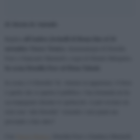
di Alessia de Antoniis
all’Ambra Jovinelli di Roma fino al 24
Replica
novembre
Venere Nemica
, drammaturgia di Drusilla
Foer e Giancarlo Marinelli e regia di Dimitri Milopulos.
In scena Drusilla Foer ed Elena Talenti.
In scena c’è Drusilla? Sì. Almeno in apparenza. O forse
è quello che si aspetta il pubblico. Una domanda mi ha
accompagnato durante lo spettacolo: si può recitare un
testo non “alla Drusilla” vestendo i suoi panni ma
provando a fare altro?
Venere Nemica
Con
, Drusilla Foer e Gianluca Marinelli