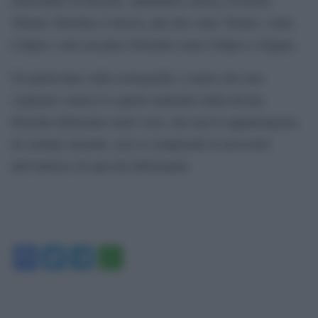
Talenti, Drusilla si ritrova, più che come Venere, come
Calipso: sola sul palco Drusilla come Calipso a Ogigia.
Un particolare sulla scenografia: a meno che non
vogliamo vederci lo spirito indomito della divina
Drusilla deformato nelle vesti, che non le appartengono,
di comune mortale, non si comprende la necessità
dell’utilizzo di specchi deformanti.
Facebook
Twitter
Telegram
WhatsApp