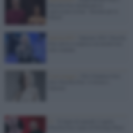
Drusilla Foer denunciano la
repressione in Iran: "Insieme per la
libertà"
Sanremo2023 /
Sanremo 2023: Drusilla
Foer arriva a sorpresa con un'attivista
italo-iraniana
Il personaggio /
Chi è Gianluca Gori,
alias Drusilla Foer: il ritorno a
Sanremo
Tv /
Ti Sento di martedì 12 aprile:
Drusilla Foer ospite di Pierluigi Diaco