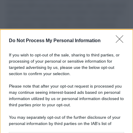
Il Senatore M5S racconta la sua esperienza sulle barche cariche di
aiuti umanitari assalite dall'esercito israeliano. Una guerra atroce,
il tentativo di disumanizzazione delle vittime, il servilismo del
governo italiano e degli altri europei, il ritorno al colonialismo.
L'importanza dei movimenti.
Do Not Process My Personal Information
Tendenze /
Sale il numero degli acquisti online in Europa e
aumentano le vendite di articoli second hand
If you wish to opt-out of the sale, sharing to third parties, or
processing of your personal or sensitive information for
targeted advertising by us, please use the below opt-out
section to confirm your selection.
Pd /
Un partito progressista e di sinistra che si spacca sul
riarmo ha un serio problema
Please note that after your opt-out request is processed you
may continue seeing interest-based ads based on personal
information utilized by us or personal information disclosed to
third parties prior to your opt-out.
Il caso /
Trump ha quasi esaurito l'arsenale Usa, ma il
You may separately opt-out of the further disclosure of your
tycoon smentisce
personal information by third parties on the IAB’s list of
downstream participants.