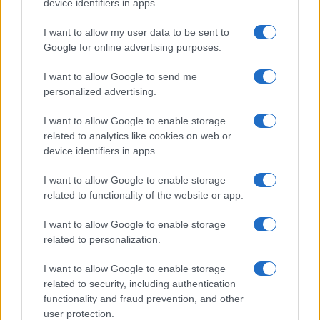
Megachip
Globalscience
device identifiers in apps.
GiULia
Globalsport
I want to allow my user data to be sent to
Google for online advertising purposes.
Prima Pagina
I want to allow Google to send me
personalized advertising.
Giornale dello
Chi siamo
I want to allow Google to enable storage
Spettacolo
related to analytics like cookies on web or
Contributors
device identifiers in apps.
Wondernet
Facebook
I want to allow Google to enable storage
Giuliana Sgrena
related to functionality of the website or app.
Twitter
I want to allow Google to enable storage
Google News
related to personalization.
Mastodon
I want to allow Google to enable storage
related to security, including authentication
Cookie Policy
functionality and fraud prevention, and other
user protection.