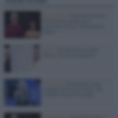
Articoli correlati
Sanremo2023 /
Pegah Moshir Pour e
Drusilla Foer denunciano la
repressione in Iran: "Insieme per la
libertà"
Teatro /
Drusilla Foer in Venere
Nemica: una divina delusione?
Televisione /
Drusilla Foer lascia
l'ospedale dove era ricoverata: "Ho
rischiato di lasciarci le penne"
Sanremo2023 /
Pegah Moshir Pour e