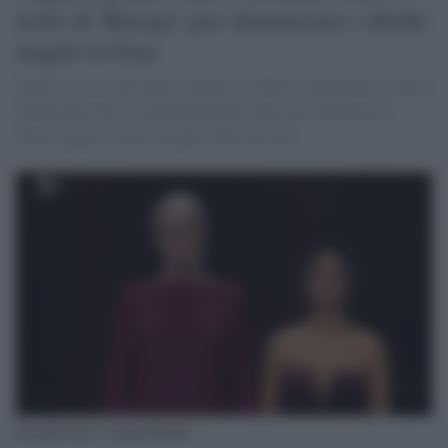
testo di 'Baraye' per denunciare i diritti
negati in Iran
Questo il testo del brano `Baraye´ di Shervin Hajipour, recitato
da Drusilla Foer con Pegah Moshir Pour, per denunciare i
diritti negati in Iran sul palco dell'Ariston
Drusilla Foer e Pegah Moshir