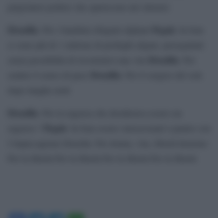
prigionieri politici che spariscono nel silenzio
Drusilla
Pegah
: Per i bambini rifugiati afghani
: In Iran
ci sono più di 1 milione di profughi afgani, perseguitati
Drusilla
senza possibilità di ricostruirsi una vita
: Per
Drusilla
sentire il senso di pace
: Per il sorgere del sole
dopo lunghe notti
Drusilla
: Per la ragazza che desiderava essere un
Pegah
ragazzo.?
: In Iran essere omosessuali è punito con
l’impiccagione Drusilla: Per donna, vita, libertà Insieme:
Per la libertà Per la libertà Per la libertà Per la libertà