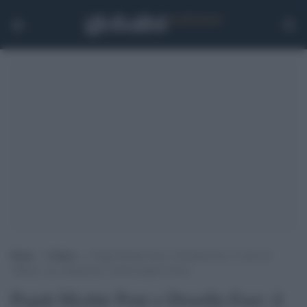
Home
>
Cultura
>
Pegah Moshir Pour e Drusilla Foer: il testo di
‘Baraye’ per denunciare i diritti negati in Iran
Pegah Moshir Pour e Drusilla Foer: il