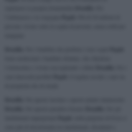
Drusilla
esprimere la propria femminilità
: Per
Pegah
l’imbarazzo e la vergogna
: Più di 20 milioni di
persone vivono sotto la soglia di povertà, senza soldi per
mangiare
Drusilla
Pegah
: Per i bambini che perdono i loro sogni
:
Sono moltissimi i bambini sfruttati, che chiedono
Drusilla
l’elemosina e vivono raccogliendo i rifiuti
: Per i
Pegah
cani innocenti proibiti
: ll regime uccide i cani sia
di proprietà che di strada
Drusilla
: Per queste lacrime e questo pianto ininterrotto
Drusilla
Drusilla
: Per questo paradiso forzato
: Per gli
Pegah
intellettuali imprigionati
: nella prigione di Evin ci
sono più di diciottomila tra intellettuali, dissidenti e