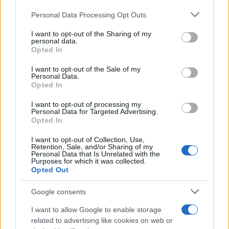
Personal Data Processing Opt Outs
This information may also be disclosed by us to third parties
La banca /
Caso Mps: i pm milanesi ora vogliono vederci
on the IAB’s List of Downstream Participants that may further
I want to opt-out of the Sharing of my
chiaro sulle “chat” tra un dirigente del Mef e alcuni ministri
disclose it to other third parties.
personal data.
Opted In
Please note that this website/app uses one or more Google
services and may gather and store information including but
I want to opt-out of the Sale of my
Personal Data.
not limited to your visit or usage behaviour. You may click to
Opted In
grant or deny consent to Google and its third-party tags to
use your data for below specified purposes in below Google
I want to opt-out of processing my
consent section.
Personal Data for Targeted Advertising.
Opted In
I want to opt-out of Collection, Use,
Retention, Sale, and/or Sharing of my
Personal Data that Is Unrelated with the
Purposes for which it was collected.
Opted Out
Syndication
Culture
Google consents
Salute
Globalist
I want to allow Google to enable storage
related to advertising like cookies on web or