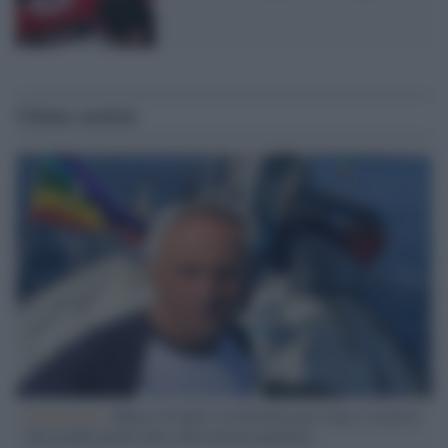
Ultime notizie
L'intervista /
Marco Croatti e la Flottilla per Gaza: le nostre
vele gonfie grazie alla sollevazione popolare