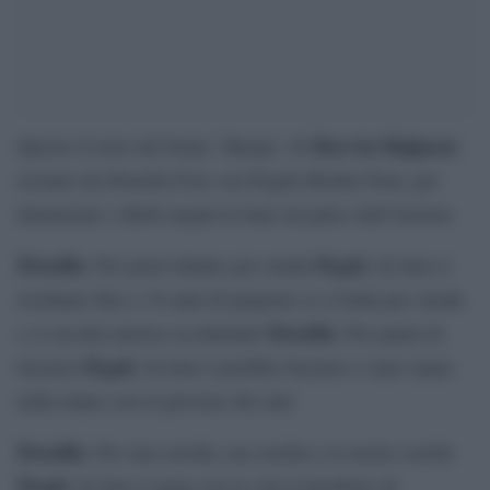
Shervin Hajipour
Questo il testo del brano `Baraye´ di
,
recitato da Drusilla Foer con Pegah Moshir Pour, per
denunciare i diritti negati in Iran sul palco dell’Ariston.
Drusilla
Pegah
: Per poter ballare per strada
: In Iran si
rischiano fino a 10 anni di prigione se si balla per strada
Drusilla
o si ascolta musica occidentale
: Per paura di
Pegah
baciarsi
: In Iran è proibito baciarsi e stare mano
nella mano con la persona che ami
Drusilla
: Per mia sorella, tua sorella e le nostre sorelle
Pegah
: In Iran si paga con la vita il desiderio di