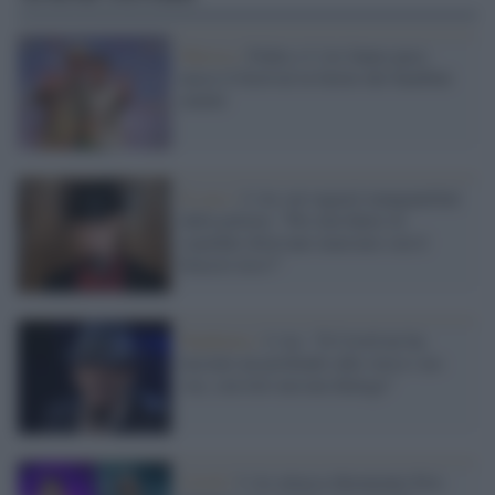
Musica /
Fedez e J-Ax fanno pace:
nasce il festival in favore dei bambini
malati
Il caso /
J-Ax sui ragazzi manganellati
dalla polizia: "Per non finire in
ospedale dovevano marciare con il
braccio teso?"
Pandemia /
J-Ax: "Il Covid mi ha
lasciato un profondo odio verso i no-
vax, con loro nessun dialogo"
Covid /
J-Ax attacca duramente Eric