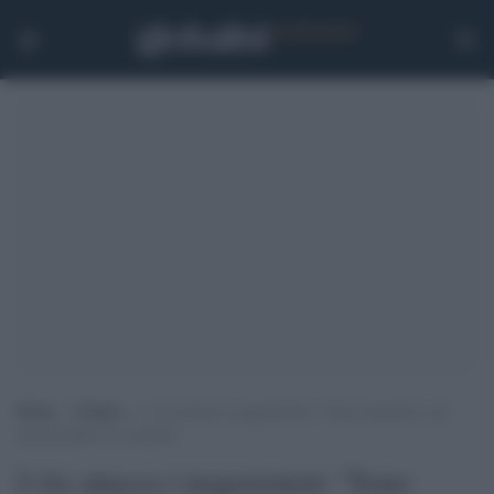
Home
>
Cultura
>
J-Ax attacca i negazionisti: “Sono terroristi e ad
alcuni politici fa comodo”
J-Ax attacca i negazionisti: "Sono