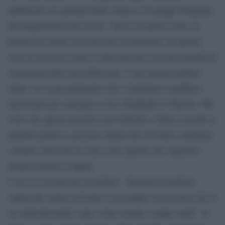
pubblicati sui giornali delle minacce di gruppi Telegram
dei negazionisti del Covid: “Non è la prima volta: in
passato ho anche ricevuto foto di proiettili. Se queste
cose le avessero scritte e fatte persone con una tonalità di
carnagione più scura della mia, e che magari parlano
arabo, ho il presentimento che i carabinieri sarebbero
intervenuti per entrargli a casa sfondando le finestre. Ma
visto che queste persone sono bianche e fanno comodo a
qualche politico, possono minacciare di morte, pedinare
i medici, bloccare le città e fare quello che vogliono”,
spiega stizzito il rapper.
J-Ax si è rivolto poi ai politici: “Quando la politica
capirà che siamo di fronte a un gruppo di terroristi che si
sta radicalizzando, sarà, come sempre, troppo tardi”. E