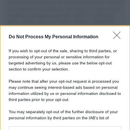
Il Senatore M5S racconta la sua esperienza sulle barche cariche di
aiuti umanitari assalite dall'esercito israeliano. Una guerra atroce,
il tentativo di disumanizzazione delle vittime, il servilismo del
governo italiano e degli altri europei, il ritorno al colonialismo.
L'importanza dei movimenti.
Do Not Process My Personal Information
Il lutto /
Addio a Francesco Guccini, il poeta della canzone
d’autore italiana
If you wish to opt-out of the sale, sharing to third parties, or
processing of your personal or sensitive information for
targeted advertising by us, please use the below opt-out
section to confirm your selection.
L'anniversario /
90 anni di Yves Saint Laurent, tra moda e
scandali
Please note that after your opt-out request is processed you
may continue seeing interest-based ads based on personal
information utilized by us or personal information disclosed to
third parties prior to your opt-out.
Perché i centri di intrattenimento per famiglie investono in
You may separately opt-out of the further disclosure of your
attrazioni ad alta tecnologia
personal information by third parties on the IAB’s list of
downstream participants.