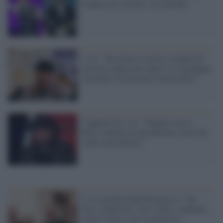
Clapton sui vaccini: ecco perché
J-Ax: "Ho avuto il covid e la paura di
lasciare orfano mio figlio. La campagna
vaccinale? Un disastro catastrofico"
L'appello di J-Ax: "Ragazzi non è
finita, mettete la mascherina e non fate
come certi politici"
J-Ax incontra Papa Francesco: "Da
ateo, condivido i suoi valori, combatte
contro l'odio e per la giustizia"