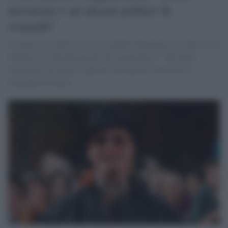
terroristi e ad alcuni politici fa
comodo"
Il rapper ha condiviso sul suo profilo Instagram un video in cui
denuncia la radicalizzazione dei negazionisti: "Mi hanno
minacciato di morte: vogliono bastonarmi, investirmi e
riempirmi di botte"