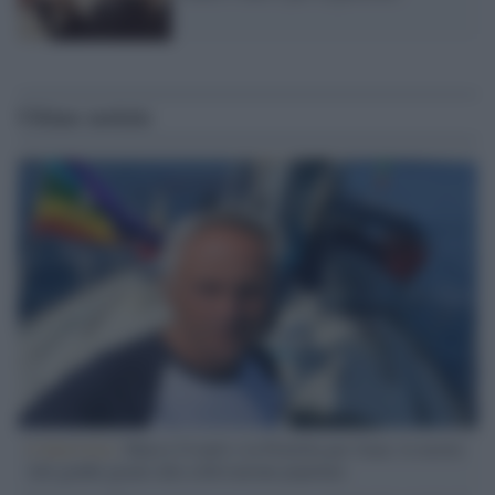
Ultime notizie
L'intervista /
Marco Croatti e la Flottilla per Gaza: le nostre
vele gonfie grazie alla sollevazione popolare