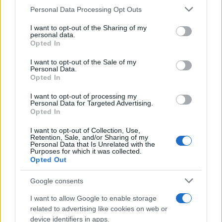
Personal Data Processing Opt Outs
This information may also be disclosed by us to third parties
Il conflitto /
La mafia russa e l'arma del caos
on the IAB’s List of Downstream Participants that may further
I want to opt-out of the Sharing of my
disclose it to other third parties.
personal data.
Opted In
Please note that this website/app uses one or more Google
services and may gather and store information including but
I want to opt-out of the Sale of my
Personal Data.
not limited to your visit or usage behaviour. You may click to
Opted In
grant or deny consent to Google and its third-party tags to
use your data for below specified purposes in below Google
I want to opt-out of processing my
consent section.
Personal Data for Targeted Advertising.
Opted In
I want to opt-out of Collection, Use,
Retention, Sale, and/or Sharing of my
Personal Data that Is Unrelated with the
Purposes for which it was collected.
Opted Out
Syndication
Culture
Google consents
Salute
Globalist
I want to allow Google to enable storage
related to advertising like cookies on web or
Megachip
Globalscience
device identifiers in apps.