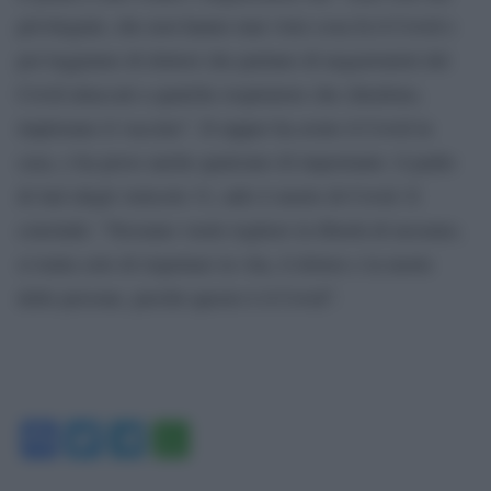
privilegiati, che non hanno mai visto cosa fa il Covid e
poi leggiamo di dottori che parlano di negazionisti del
Covid attaccati a qualche respiratore che chiedono,
implorano il vaccino”. Il rapper ha avuto il Covid in
casa, e ha perso anche qualcuno di importante: il padre
di Jad (degli Articolo 31, ndr) è morto di Covid. E
conclude: “Nessuno vuole togliere la libertà di nessuno,
si tratta solo di rispettare la vita, il dolore e la morte
delle persone, perché questo è il Covid”.
Facebook
Twitter
Telegram
WhatsApp