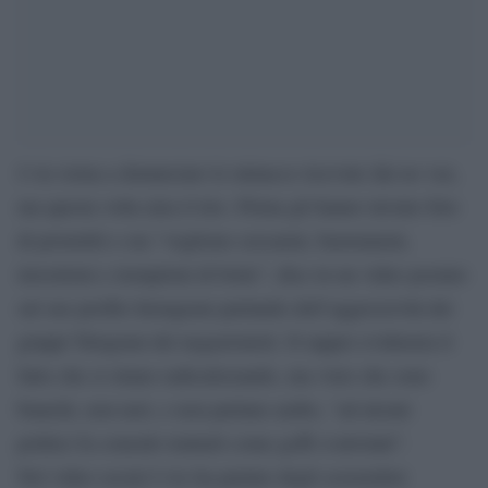
J-Ax torna a denunciare le minacce ricevute dai no vax,
ma questa volta alza il tiro. Prima gli hanno inviato foto
di proiettili e ora “vogliono cercarmi, bastonarmi,
investirmi e riempirmi di botte”, dice in un video postato
sul suo profilo Instagram parlando dell’aggressività dei
gruppi Telegram dei negazionisti. Il rapper evidenzia il
fatto che si stiano radicalizzando, ma visto che sono
bianchi, non neri, e non parlano arabo, “ad alcuni
politici fa comodo trattarli come goffi svalvolati”.
Nel video social J-Ax ha parlato degli screenshot