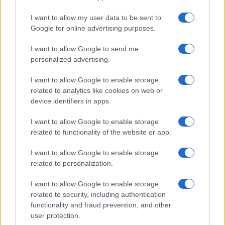
GiULia
Globalsport
I want to allow my user data to be sent to
Google for online advertising purposes.
Prima Pagina
I want to allow Google to send me
personalized advertising.
Giornale dello
Chi siamo
I want to allow Google to enable storage
Spettacolo
related to analytics like cookies on web or
Contributors
device identifiers in apps.
Wondernet
Facebook
I want to allow Google to enable storage
Giuliana Sgrena
related to functionality of the website or app.
Twitter
I want to allow Google to enable storage
Google News
related to personalization.
Mastodon
I want to allow Google to enable storage
related to security, including authentication
Cookie Policy
functionality and fraud prevention, and other
user protection.
Preferenze Privacy