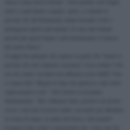
attacca senza mezzi termini: “Solo quando sarà troppo
tardi e a quel punto a pagare, spero, ci saranno le
persone che dal Parlamento stanno facendo il tifo e
proteggono questi anti-italiani. Si sono anti-italiani
perché più spazio hanno e più rallenteranno il rilancio
del nostro Paese”.
Il rapper ha spiegato che capisce la paura che “hanno le
persone che non vogliono vaccinarsi. Cosa credete? Che
noi che siamo vaccinati non abbiamo avuto dubbi? Non
ci siamo detti ‘Magari la sfiga che qualcosa vada storto
capita proprio a me'”. Però insiste su un punto
fondamentale: “Ma l’abbiamo fatto, perché è un dovere
civico, certo per la nostra salute, ma anche per difendere
la vostra di salute, la salute del Paese e del mondo”.
E punta il dito contro i negazionisti che “sono solo dei