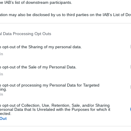
he IAB’s list of downstream participants.
tion may also be disclosed by us to third parties on the IAB’s List of 
 that may further disclose it to other third parties.
 that this website/app uses one or more Google services and may gath
l Data Processing Opt Outs
including but not limited to your visit or usage behaviour. You may click 
 to Google and its third-party tags to use your data for below specifi
o opt-out of the Sharing of my personal data.
ogle consent section.
In
ta seguito molto dai giovani. Anche perché di
o opt-out of the Sale of my Personal Data.
In
 ce ne sono stati fin troppi: “Ragazzi, stiamo
to opt-out of processing my Personal Data for Targeted
n seguiamo esempi sbagliati: ogni volta che vedo
ing.
In
lico senza mascherina quando è tra la gente,
 tante vittime e sui sacrifici fatti da milioni di
o opt-out of Collection, Use, Retention, Sale, and/or Sharing
ersonal Data that Is Unrelated with the Purposes for which it
lected.
Out
 il rapper e cantautore J-Ax che, in una intervista