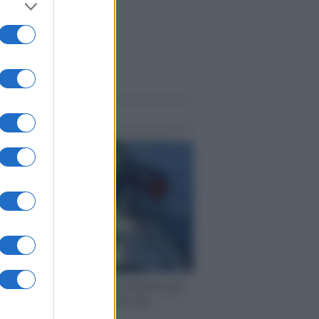
me notizie
ervista /
Marco Croatti e la Flottilla per
 le nostre vele gonfie grazie alla
vazione popolare