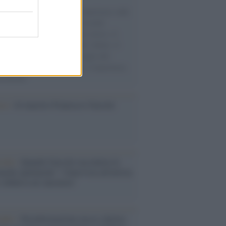
natore M5S racconta la sua esperienza sulle
e cariche di aiuti umanitari assalite
sercito israeliano. Una guerra atroce, il
ivo di disumanizzazione delle vittime, il
ismo del governo italiano e degli altri
ei, il ritorno al colonialismo. L'importanza
ovimenti.
ca /
Al maestro Francesco Guccini
cordo /
Quando Guccini raccontava le
ache epafaniche": l'intervista all'artista
i definiva un 'narratore'
udio /
Disinformazione russa e destra: