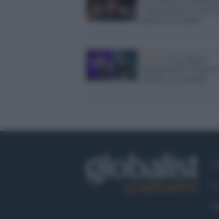
"Sono terroristi e ad alc
politici fa comodo"
Covid /
J-Ax attacca
duramente Eric Clapton
vaccini: ecco perché
Ch
Co
Fa