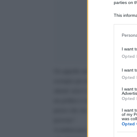
parties on t
This informa
Participants
Please note
Persona
information 
deny consent
I want t
in below Go
Opted 
Un appello molto bello di un artis
I want t
Opted 
esempio per dare il cattivo esempio
I want 
attenti: non è affatto finita. E no
Advertis
Opted 
un politico o un personaggio pubb
penso che sia come se sputasse sulle
I want t
of my P
persone”.
was col
Opted 
A indirizzarsi così ai più giovani è