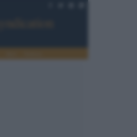
Sport
Tendenze