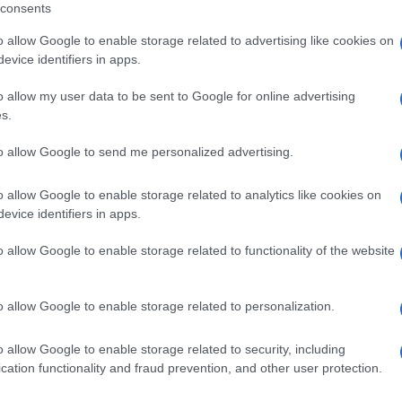
timo singolo,’La voglia assurda’, canto il
consents
antena e di guardare al futuro con un sorriso, non
o allow Google to enable storage related to advertising like cookies on
evice identifiers in apps.
niente e comportarci come degli sconsiderati,
roppe parti”.
o allow my user data to be sent to Google for online advertising
s.
 stupidaggine del ‘Ne usciremo tutti migliori’
Ulti
e questo non mi va affatto bene”, dice ancora J-
to allow Google to send me personalized advertising.
chi, di fronte a una pandemia, dice che sono
o allow Google to enable storage related to analytics like cookies on
i, magari alimentato da qualche politico
evice identifiers in apps.
o allow Google to enable storage related to functionality of the website
o allow Google to enable storage related to personalization.
pp
o allow Google to enable storage related to security, including
L'int
cation functionality and fraud prevention, and other user protection.
Gaza:
solle