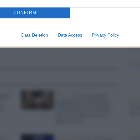
Il Se
CONFIRM
barch
dall'e
tentat
servil
Data Deletion
Data Access
Privacy Policy
europ
dei m
Musi
fanno
Il caso /
J-Ax sui ragazzi
Il ri
manganellati dalla polizia:
"Cron
ti
"Per non finire in ospedale
che s
dovevano marciare con il
braccio teso?"
Lo st
sti:
Pandemia /
J-Ax: "Il Covid