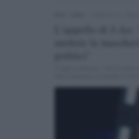
Home
>
Cultura
>
L’appello di J-Ax: “Ragazzi
L'appello di J-Ax: 
mettete la mascher
politici"
Il rapper e cantautore: ""Nel mio ultimo s
dopo la quarantena e di guardare al futur