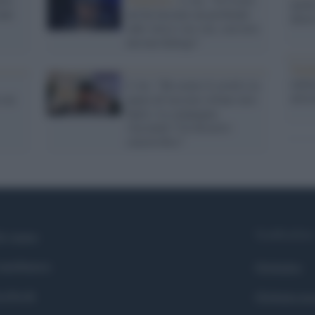
anche
uni
mi ha lasciato un profondo
dietr
odio verso i no-vax, con loro
nessun dialogo"
Tend
onlin
J-Ax: "Ho avuto il covid e la
artic
 sui
paura di lasciare orfano mio
figlio. La campagna
vaccinale? Un disastro
catastrofico"
Syndication
i siamo
ntributors
Globalist
cebook
Globalscie