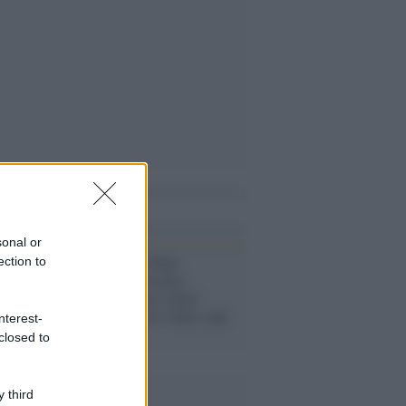
i anche
sonal or
J-Ax incontra Papa
ection to
Francesco: "Da ateo,
condivido i suoi valori,
combatte contro l'odio e per
nterest-
la giustizia"
closed to
 third