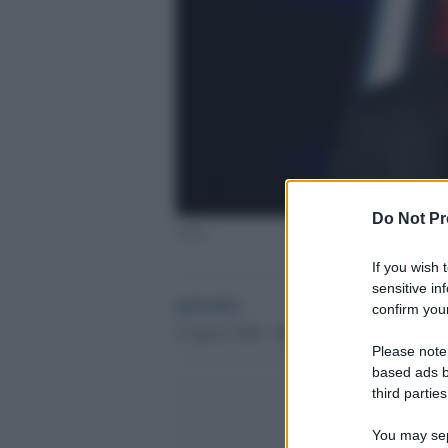
Do Not Pr
J-Ax
If you wish 
sensitive in
globalist
confirm your
8 Agosto 2020 - 08.31
Please note
based ads b
third parties
You may sepa