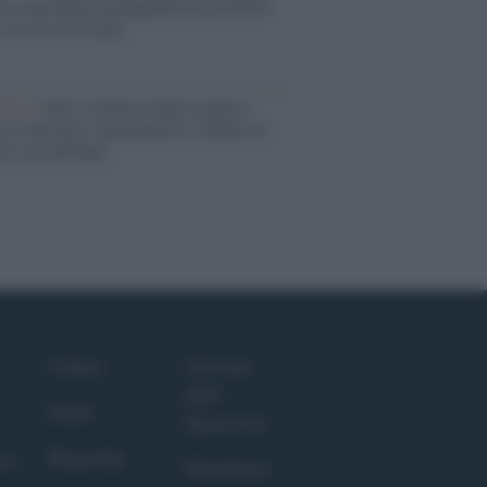
 la macchina propagandistica di Putin
o la crisi di Ceuta
enze /
Sale il numero degli acquisti
e in Europa e aumentano le vendite di
oli second hand
Culture
Giornale
dello
Salute
Spettacolo
Megachip
nce
Wondernet