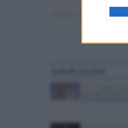
Argomenti:
covid-19
Articoli correlati
Musica /
Fedez e J-Ax 
pace: nasce il festival in
favore dei bambini mala
J-Ax attacca i negazioni