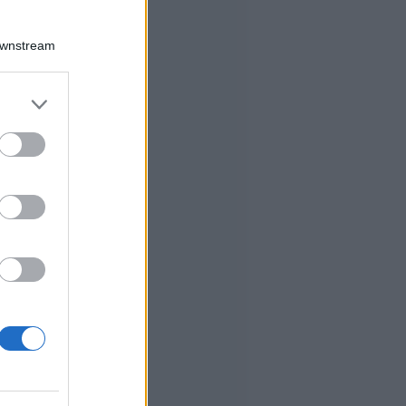
Downstream
er and store
to grant or
ed purposes