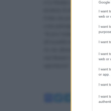
a La Stampa, aggiunge: “Nel mio ul
Google 
desiderio di rialzarci dopo la quar
I want t
web or d
il fatto che possiamo far finta di 
come purtroppo sta avvenendo da t
I want t
purpose
“In poco tempo siamo passati dalla
all’assurdità del ‘Neghiamo tutto’ 
I want 
Ax che afferma poi: “Mi fa ridere 
I want t
stati llimitati i nostri diritti civil
web or d
opportunista”.
I want t
or app.
I want t
Facebook
Twitter
Telegram
WhatsA
I want t
authenti