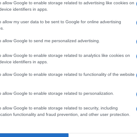
o allow Google to enable storage related to advertising like cookies on
onosciuta e l’hanno amata. Io sarò per sempre la
evice identifiers in apps.
o allow my user data to be sent to Google for online advertising
s.
Ulti
to allow Google to send me personalized advertising.
o allow Google to enable storage related to analytics like cookies on
evice identifiers in apps.
pp
o allow Google to enable storage related to functionality of the website
o allow Google to enable storage related to personalization.
L'int
o allow Google to enable storage related to security, including
Gaza:
cation functionality and fraud prevention, and other user protection.
solle
Il Se
barch