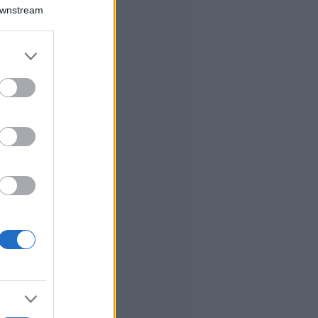
Downstream
er and store
to grant or
ed purposes