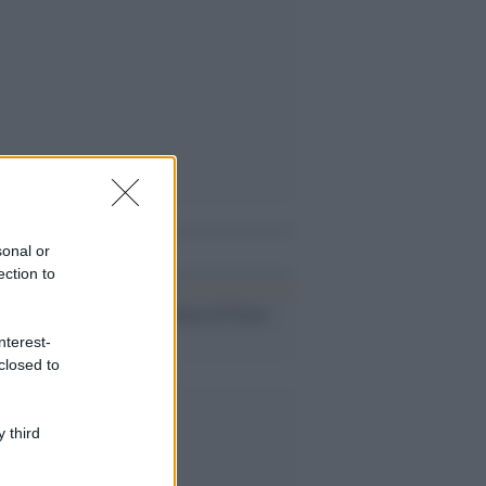
i anche
sonal or
ection to
La triste vecchiaia di Paolo
Villaggio
nterest-
closed to
 third