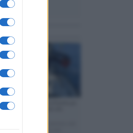
me notizie
ervista /
Marco Croatti e la Flottilla per
 le nostre vele gonfie grazie alla
vazione popolare
natore M5S racconta la sua esperienza sulle
e cariche di aiuti umanitari assalite