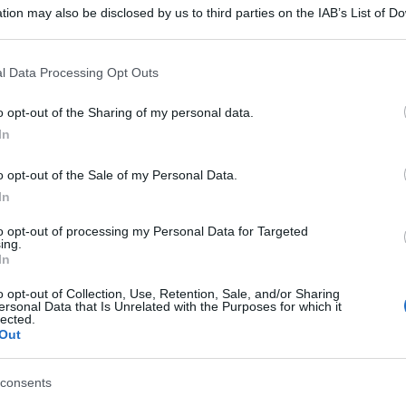
tion may also be disclosed by us to third parties on the IAB’s List of 
 that may further disclose it to other third parties.
 that this website/app uses one or more Google services and may gath
l Data Processing Opt Outs
including but not limited to your visit or usage behaviour. You may click 
 to Google and its third-party tags to use your data for below specifi
o opt-out of the Sharing of my personal data.
ogle consent section.
In
o opt-out of the Sale of my Personal Data.
In
ceneggiatrice, fiorentina, classe 1950. Legata
to opt-out of processing my Personal Data for Targeted
ing.
 Dario Argento, madre con lui di Asia Argento:
In
rive la figlia su Instagram, a fianco di una
o opt-out of Collection, Use, Retention, Sale, and/or Sharing
ersonal Data that Is Unrelated with the Purposes for which it
libera con il tuo grande spirito e non dovrai più
lected.
Out
ti per i tuoi amati nipoti e soprattutto per te che
rata. Anche se senza di te mi manca la terra
consents
 il mio unico vero punto di riferimento. Sono