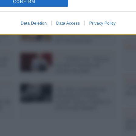
CONFIRM
dall'e
tentat
servil
europ
Data Deletion
Data Access
Privacy Policy
ein
Violenze /
Sara Manfuso ad
dei m
Asia
Asia: "Devi dire il nome di
"
chi ti ha molestato"
Musi
o ad
Tv /
“L'Intervista”, Morgan
e di
racconta il dramma del
suicidio del padre
Il ri
"Cron
Calo della criminalità ma
che s
aumentano le violenze
ni che
sessuali. Triste e Cagliari le
el
città con più denunce
Lo st
anche
dietr