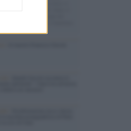
sercito israeliano. Una guerra atroce, il
ivo di disumanizzazione delle vittime, il
ismo del governo italiano e degli altri
ei, il ritorno al colonialismo. L'importanza
ovimenti.
ca /
Al maestro Francesco Guccini
cordo /
Quando Guccini raccontava le
ache epafaniche": l'intervista all'artista
i definiva un 'narratore'
udio /
Disinformazione russa e destra:
 la macchina propagandistica di Putin
o la crisi di Ceuta