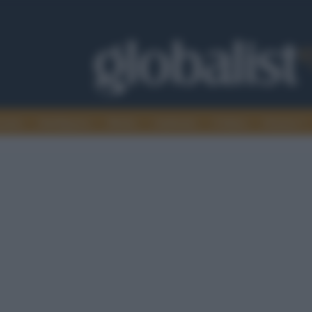
omia
Intelligence
Media
Ambiente
Cultura
Scienza