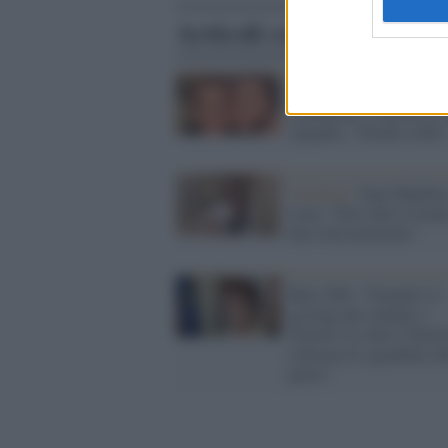
Articoli correlati
Sexgate /
Harvey Weinst
condannato, la gioia di 
Argento: "Grazie a Dio
Violenze /
Sara Manfus
Asia: "Devi dire il nom
chi ti ha molestato"
Rojc (Pd): "Gasparri si
accorge dei contagi a
Trieste? Lo dice a Salvi
criticava lo sgombero d
porto"