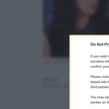
Do Not Pr
If you wish 
Asia Argento e Daria Nicolodi
sensitive in
confirm your
Please note
globalist
based ads b
26 Novembre 2020 - 18.29
third parties
You may sepa
parties on t