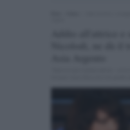
Home
>
Cultura
>
Addio all’attrice e sceneggi
Argento
Addio all'attrice e
Nicolodi, ne dà il t
Asia Argento
"Riposa in pace mamma adorata - scrive la
Ora puoi volare libera con il tuo grande s