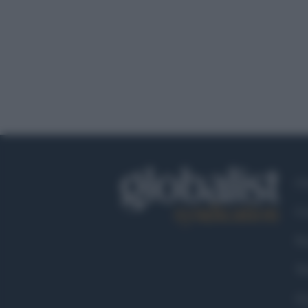
Ch
Co
Fa
Tw
Go