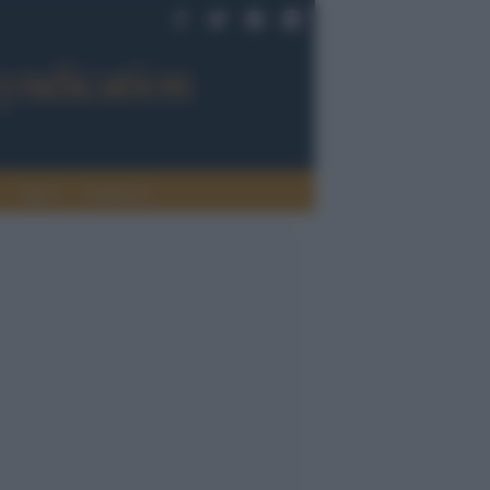
Sport
Tendenze