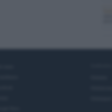
Tend
onlin
artic
Syndication
i siamo
ntributors
Globalist
cebook
Globalscie
itter
Globalsport
ogle News