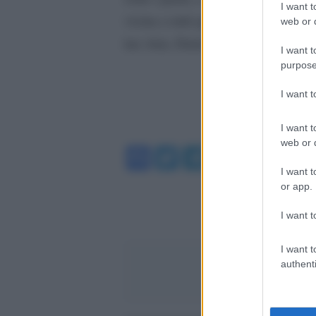
I want t
vicina a tutti quelli che l’hanno c
web or d
tua Aria, Daria”.
I want t
purpose
I want 
I want t
web or d
Facebook
Twitter
Telegram
WhatsA
I want t
or app.
I want t
I want t
authenti