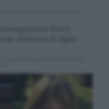
atrice Daria Nicolodi, ne dà il triste annuncio la figlia Asia
 sceneggiatrice Daria
riste annuncio la figlia
 figlia su Instagram, a fianco di una foto della madre -
pirito"