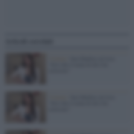
Articoli correlati
Violenze /
Sara Manfuso ad Asia:
"Devi dire il nome di chi ti ha
molestato"
Violenze /
Sara Manfuso ad Asia:
"Devi dire il nome di chi ti ha
molestato"