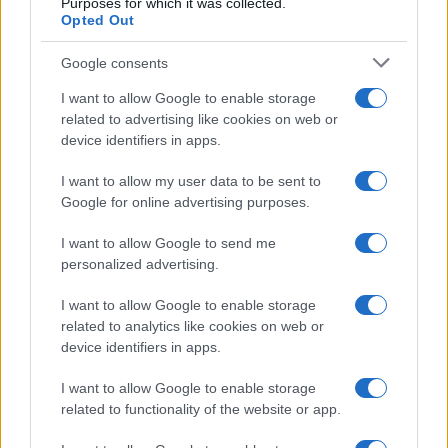
Purposes for which it was collected.
Opted Out
Syndication
Culture
Google consents
Salute
Globalist
I want to allow Google to enable storage
related to advertising like cookies on web or
Megachip
Globalscience
device identifiers in apps.
GiULia
Globalsport
I want to allow my user data to be sent to
Google for online advertising purposes.
Prima Pagina
I want to allow Google to send me
personalized advertising.
Giornale dello
Chi siamo
I want to allow Google to enable storage
Spettacolo
related to analytics like cookies on web or
Contributors
device identifiers in apps.
Wondernet
Facebook
I want to allow Google to enable storage
Giuliana Sgrena
related to functionality of the website or app.
Twitter