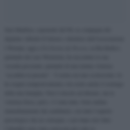
Sara Manfuso, esponente del Pd, ex compagna del
deputato Alfredo D’Attorre e direttrice dell’Associazione
Un Giorno da Pecora
I Woman, oggi a
, su Rai Radio1,
parlando del caso Weinstein, ha raccontato la sua
vicenda personale, parlando di una tentata violenza
“accaduta in passato”. “L’uomo era uno sconosciuto. Io
ho reagito tempestivamente e ho avuto anche il sostengo
della mia famiglia. Non è riuscito ad abusare, ma la
violenza fisica, però, c’è stata tutta. Sono andata
immediatamente dai carabinieri, con tutto l’aspetto
psicologico che ne consegue, e poi dopo aver fatto
l’identikit sono stata convocata più volte in