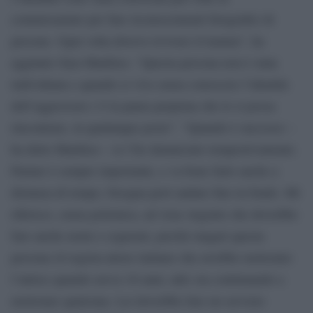
commissariato per fare riconoscimenti fotografici di
persone. Ogni volta dovevo rivivere il trauma”, ha
aggiunto Sara Manfuso. “Questa persona non è stata
individuata e quando si vive senza conoscere l’identità
dell’aggressore c’è la paura perpetua che lo si possa
rincontrare, in qualunque posto”. “Quando è successo –
ha detto Manfuso – io l’ho denunciato tempestivamente.
Parlare è sempre importante, e va bene farlo anche a
distanza di tempo, bisogna però andare fino in fondo. Mi
riferisco, senza polemica, ad Asia Argento che dovrebbe
fare anche nomi e cognomi, perché magari questa
persona (il regista-attore italiano che avrebbe molestato
l’attrice quando aveva 16 anni, ndr) sta continuando a
molestare qualcuna. Lei dovrebbe fare un servizio