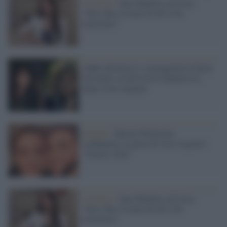
Violenze /
Sara Manfuso ad Asia:
"Devi dire il nome di chi ti ha
molestato"
Addio all'attrice e sceneggiatrice Daria
Nicolodi, ne dà il triste annuncio la
figlia Asia Argento
Sexgate /
Harvey Weinstein
condannato, la gioia di Asia Argento:
"Grazie a Dio"
Violenze /
Sara Manfuso ad Asia:
"Devi dire il nome di chi ti ha
molestato"