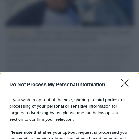
L'intervista /
Marco Croatti e la Flottilla per Gaza: le nostre
vele gonfie grazie alla sollevazione popolare
Il Senatore M5S racconta la sua esperienza sulle barche cariche di
aiuti umanitari assalite dall'esercito israeliano. Una guerra atroce,
il tentativo di disumanizzazione delle vittime, il servilismo del
governo italiano e degli altri europei, il ritorno al colonialismo.
L'importanza dei movimenti.
Do Not Process My Personal Information
Palestina /
Il Board of Peace di Trump assegna il primo
contratto per un rudimentale avamposto militare a Gaza
If you wish to opt-out of the sale, sharing to third parties, or
processing of your personal or sensitive information for
targeted advertising by us, please use the below opt-out
section to confirm your selection.
L'evento /
La Sila diventa un palcoscenico naturale: nasce “A
Farla Amare Comincia Tu – Opera Sila”
Please note that after your opt-out request is processed you
may continue seeing interest-based ads based on personal