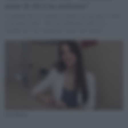
nome di chi ti ha molestato"
L'esponente Pd ed ex modella su Radio Uno racconta il trauma
di un tentato stupro. "Ma io ho denunciato subito, così
dovrebbe fare Asia Argento per salvare altre ragazze"
Sara Manfuso