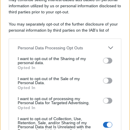
information utilized by us or personal information disclosed to
third parties prior to your opt-out.
Il ricordo /
Le radici di Francesco Guccini
You may separately opt-out of the further disclosure of your
personal information by third parties on the IAB’s list of
downstream participants.
Personal Data Processing Opt Outs
This information may also be disclosed by us to third parties
L'anniversario /
90 anni di Yves Saint Laurent, tra moda e
on the IAB’s List of Downstream Participants that may further
I want to opt-out of the Sharing of my
scandali
disclose it to other third parties.
personal data.
Opted In
Please note that this website/app uses one or more Google
services and may gather and store information including but
I want to opt-out of the Sale of my
Personal Data.
not limited to your visit or usage behaviour. You may click to
Opted In
grant or deny consent to Google and its third-party tags to
use your data for below specified purposes in below Google
I want to opt-out of processing my
consent section.
Personal Data for Targeted Advertising.
Opted In
I want to opt-out of Collection, Use,
Retention, Sale, and/or Sharing of my
Personal Data that Is Unrelated with the