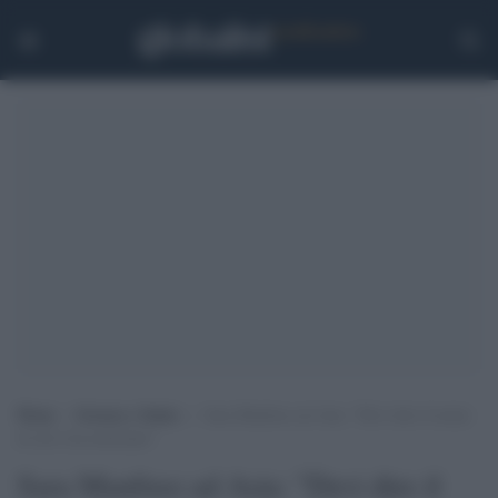
Home
>
Scienza e Salute
>
Sara Manfuso ad Asia: “Devi dire il nome
di chi ti ha molestato”
Sara Manfuso ad Asia: "Devi dire il