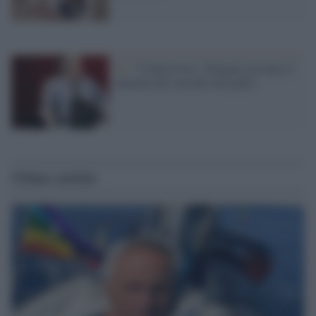
Tv /
“L'Intervista”, Morgan racconta il
dramma del suicidio del padre
Ultime notizie