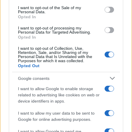
services and may gather and store information including but
I want to opt-out of the Sale of my
Personal Data.
not limited to your visit or usage behaviour. You may click to
Opted In
grant or deny consent to Google and its third-party tags to
use your data for below specified purposes in below Google
I want to opt-out of processing my
consent section.
Personal Data for Targeted Advertising.
Opted In
I want to opt-out of Collection, Use,
Retention, Sale, and/or Sharing of my
Personal Data that Is Unrelated with the
Purposes for which it was collected.
Opted Out
Syndication
Culture
Google consents
Salute
Globalist
I want to allow Google to enable storage
related to advertising like cookies on web or
Megachip
Globalscience
device identifiers in apps.
GiULia
Globalsport
I want to allow my user data to be sent to
Google for online advertising purposes.
Prima Pagina
I want to allow Google to send me