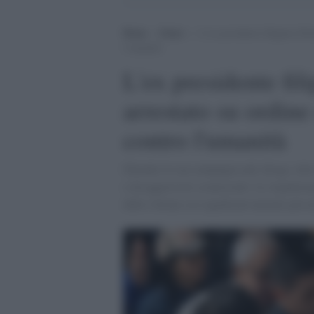
Home
>
Esteri
>
L’ex presidente filippino Rod
l’umanità
L'ex presidente fi
arrestato su ordine
contro l'umanità
Durante la sua campagna anti-droga, oltre 
o da aggressori sconosciuti. Le organizza
delle vittime sia significativamente più al