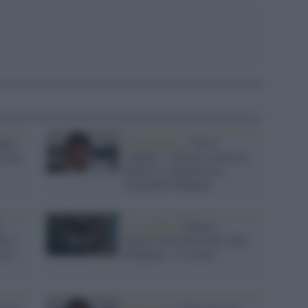
pine
La polemica /
"Dio è
i non
stupido": l'ultima sortita di
Duterte scandalizza le
cattoliche Filippine
e
La tragedia /
Tragico
tro i
bilancio del tifone Rai sulle
esce
Filippine: 112 morti