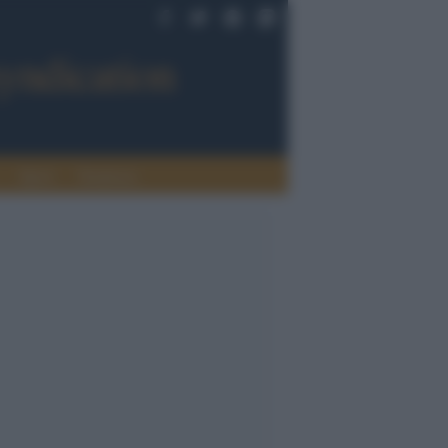
Sport
Tendenze