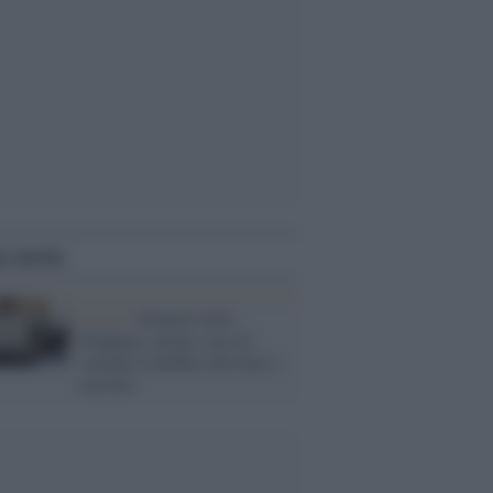
i anche
Covid /
Allarme nelle
Filippine: primo caso di
variante Lambda (che buca i
vaccini)