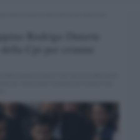
rigo Duterte arrestato su ordine della Cpi per crimini contro
lippino Rodrigo Duterte
 della Cpi per crimini
6.000 sospettati di spaccio sono stati uccisi dalla polizia
zioni per i diritti umani sostengono che il numero reale
to.