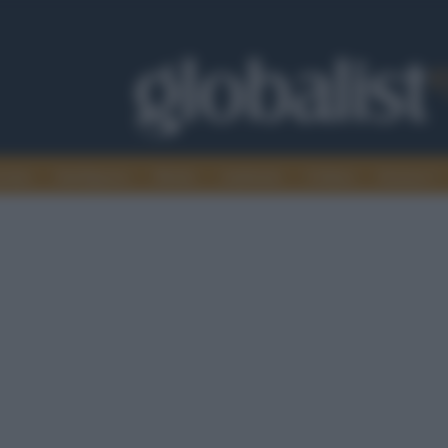
omia
Intelligence
Media
Ambiente
Cultura
Scienza