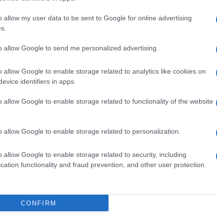
Il Se
no lasciato la CPI nel 2019 su sua iniziativa, il
barch
o allow my user data to be sent to Google for online advertising
dall'e
giurisdizione sugli omicidi avvenuti prima del
s.
tentat
tisi nella città meridionale di Davao quando
servil
to allow Google to send me personalized advertising.
europ
dei m
o allow Google to enable storage related to analytics like cookies on
elle maggiori città del Paese, è salito al potere
evice identifiers in apps.
Il lu
lla criminalità, in particolare del traffico di
della
o allow Google to enable storage related to functionality of the website
re 6.000 sospettati di spaccio sono stati uccisi
ciuti. Tuttavia, le organizzazioni per i diritti
o allow Google to enable storage related to personalization.
le delle vittime sia significativamente più alto.
L'ann
Laure
o allow Google to enable storage related to security, including
 gravi abusi da parte delle forze dell’ordine, con
cation functionality and fraud prevention, and other user protection.
velato l’esistenza di un oscuro “squadrone della
pettati. Duterte ha sempre negato ogni accusa.
Perch
CONFIRM
famig