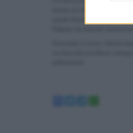
La CPI ha iniziato a esaminare i p
formale nel 2021. Il suo mandato 
quando Duterte era sindaco di Dava
Filippine dal tribunale internaziona
Nonostante le accuse, Duterte rima
sua linea dura un’efficace strategi
politicamente.
Facebook
Twitter
Telegram
WhatsA