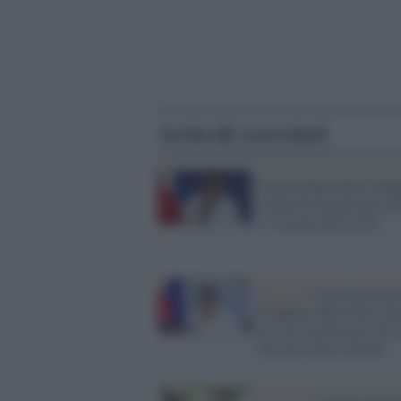
Articoli correlati
Il presidente delle Filip
minaccia di arrestare ch
si vaccina dal Covid
Manila /
Il governo dell
Filippine durissimo con
no vax: arresto per chi 
da casa senza vaccino