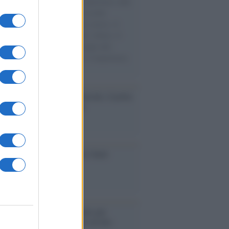
natore M5S racconta la sua esperienza sulle
e cariche di aiuti umanitari assalite
sercito israeliano. Una guerra atroce, il
ivo di disumanizzazione delle vittime, il
ismo del governo italiano e degli altri
ei, il ritorno al colonialismo. L'importanza
ovimenti.
tto /
Addio a Francesco Guccini, il poeta
 canzone d’autore italiana
iversario /
90 anni di Yves Saint
nt, tra moda e scandali
é i centri di intrattenimento per
lie investono in attrazioni ad alta