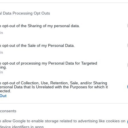
al suo arrivo da Hong Kong e posto in custodia su
 that may further disclose it to other third parties.
ndo sulle esecuzioni di massa avvenute durante
 that this website/app uses one or more Google services and may gath
l Data Processing Opt Outs
including but not limited to your visit or usage behaviour. You may click 
ffico promossa dall’ex presidente. L’ufficio del
 to Google and its third-party tags to use your data for below specifi
o opt-out of the Sharing of my personal data.
nfermato l’arresto con una dichiarazione
ogle consent section.
In
Ulti
o opt-out of the Sale of my Personal Data.
erpol di Manila ha ricevuto la copia ufficiale del
In
rte penale internazionale”, ha comunicato il
to opt-out of processing my Personal Data for Targeted
ing.
, l’ex presidente è sotto la custodia delle
In
uterte e il suo entourage sono in buone
o opt-out of Collection, Use, Retention, Sale, and/or Sharing
ersonal Data that Is Unrelated with the Purposes for which it
rati dai medici del governo”.
lected.
Out
L'int
consents
i lavoratori filippini all’estero, Duterte aveva
Gaza:
solle
o allow Google to enable storage related to advertising like cookies on
fermando che avrebbe “accettato” un eventuale
evice identifiers in apps.