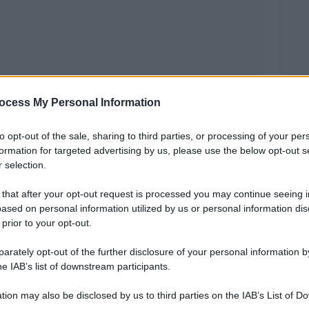
ocess My Personal Information
to opt-out of the sale, sharing to third parties, or processing of your per
formation for targeted advertising by us, please use the below opt-out s
 selection.
uterte è stato arrestato martedì all’aeroporto
 that after your opt-out request is processed you may continue seeing i
ased on personal information utilized by us or personal information dis
 della Corte penale internazionale (CPI) per
 prior to your opt-out.
one alla famigerata “guerra alla droga” condotta
rately opt-out of the further disclosure of your personal information by
016 e il 2022. Lo ha annunciato il governo
he IAB’s list of downstream participants.
tion may also be disclosed by us to third parties on the IAB’s List of 