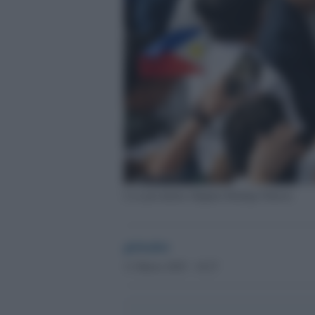
L'ex presidente filippino Rodrigo Duterte
globalist
11 Marzo 2025 - 10.27