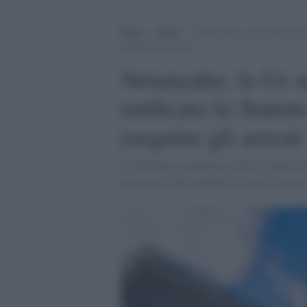
Home
>
Esteri
>
Netanyahu: la Ue mette in chi
eseguire gli arresti
Netanyahu: la Ue m
ratificato lo Statu
eseguire gli arresti
Lo dichiara un portavoce della Commissio
preso atto» del mandato di arresto contro