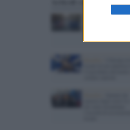
Articoli correlati
Bruxelles /
La Ue replic
minacce di Trump contr
Spagna: "Deve rispettar
l'accordo tariffario"
Bruxelles /
L'Europa avv
Israele di non annettere 
Cisgiordania altrimenti 
saranno sanzioni
Bruxelles /
Summit dei
ministri degli esteri Ue:
chi vuole riesaminare
l’accordo di associazio
Israele