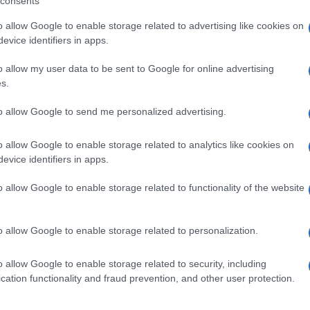
consents
o allow Google to enable storage related to advertising like cookies on
evice identifiers in apps.
imparzialità della Corte», aggiunge il portavoce.
o allow my user data to be sent to Google for online advertising
s.
Ulti
to allow Google to send me personalized advertising.
pp
o allow Google to enable storage related to analytics like cookies on
evice identifiers in apps.
o allow Google to enable storage related to functionality of the website
o allow Google to enable storage related to personalization.
o allow Google to enable storage related to security, including
L'int
cation functionality and fraud prevention, and other user protection.
Gaza:
solle