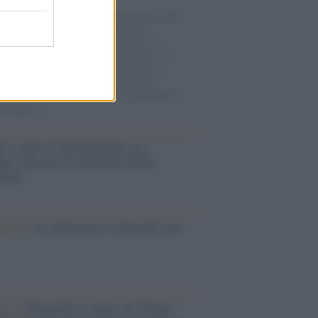
natore M5S racconta la sua esperienza sulle
e cariche di aiuti umanitari assalite
sercito israeliano. Una guerra atroce, il
ivo di disumanizzazione delle vittime, il
ismo del governo italiano e degli altri
ei, il ritorno al colonialismo. L'importanza
ovimenti.
é i centri di intrattenimento per
lie investono in attrazioni ad alta
logia
nflitto /
La mafia russa e l'arma del caos
Aviv /
Netanyahu si smarca da Trump: