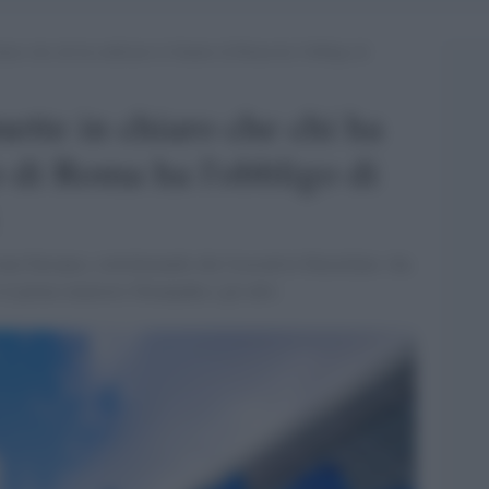
aro che chi ha ratificato lo Statuto di Roma ha l’obbligo di
ette in chiaro che chi ha
to di Roma ha l'obbligo di
ne Europea, sottolineando che l'esecutivo blustellato «ha
 il primo ministro Netanyahu e gli altri