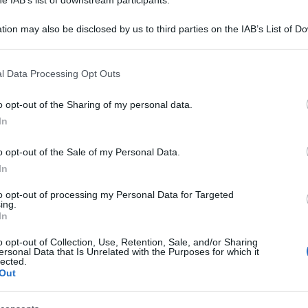
tion may also be disclosed by us to third parties on the IAB’s List of 
 that may further disclose it to other third parties.
 that this website/app uses one or more Google services and may gath
l Data Processing Opt Outs
including but not limited to your visit or usage behaviour. You may click 
 to Google and its third-party tags to use your data for below specifi
o opt-out of the Sharing of my personal data.
ogle consent section.
In
o opt-out of the Sale of my Personal Data.
tti gli Stati che hanno ratificato lo Statuto di
In
i dell’Ue, hanno l’obbligo di eseguire i mandati
to opt-out of processing my Personal Data for Targeted
le Internazionale».
ing.
In
ommissione Europea, sottolineando che
o opt-out of Collection, Use, Retention, Sale, and/or Sharing
ersonal Data that Is Unrelated with the Purposes for which it
tto» del mandato di arresto contro il primo
lected.
Out
della Difesa Gallant e il leader di Hamas al-Masri
imini contro l’umanità in relazione alla situazione