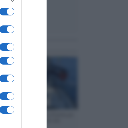
me notizie
ervista /
Marco Croatti e la Flottilla per
 le nostre vele gonfie grazie alla
vazione popolare