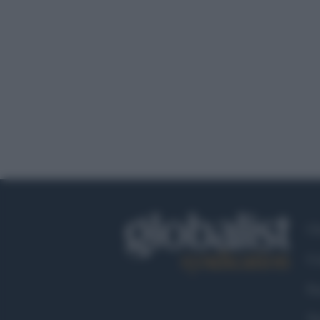
Ch
Co
Fa
Tw