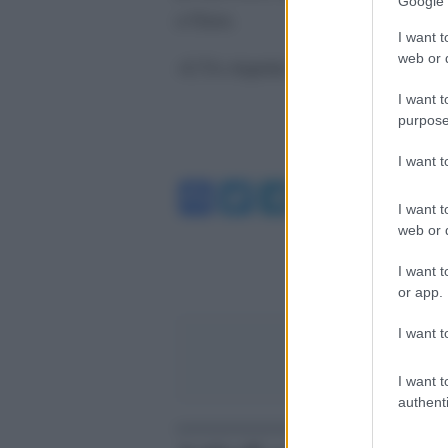
Google 
a Gaza.
I want t
web or d
«L’Ue rispetta l’indipendenza e l’
I want t
purpose
I want 
Facebook
Twitter
Telegram
WhatsA
I want t
web or d
I want t
or app.
I want t
I want t
authenti