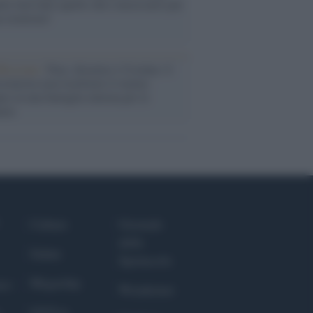
ele farà tutto quello che è necessario per
a sicurezza"
flessione /
Pace, disarmo e Ucraina: il
osinistra non trasformi il riarmo
eo in una battaglia interna per le
arie
Culture
Giornale
dello
Salute
Spettacolo
Megachip
nce
Wondernet
GiULia