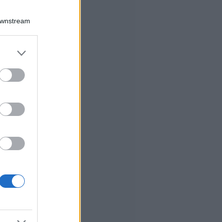
Downstream
er and store
to grant or
ed purposes