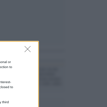
i anche
sonal or
ection to
Bruxelles /
Ursula von der
Leyen rieletta presidente
della Commissione europea:
nterest-
a favore anche i verdi, contro
closed to
Fdi
 third