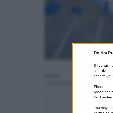
Do Not Pr
If you wish 
sensitive in
globalist
confirm your
22 Novembre 2024 - 19.49
Please note
based ads b
third parties
You may sepa
parties on t