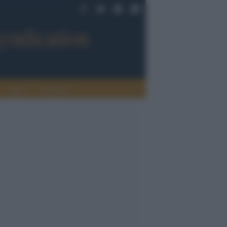
Sport
Tendenze