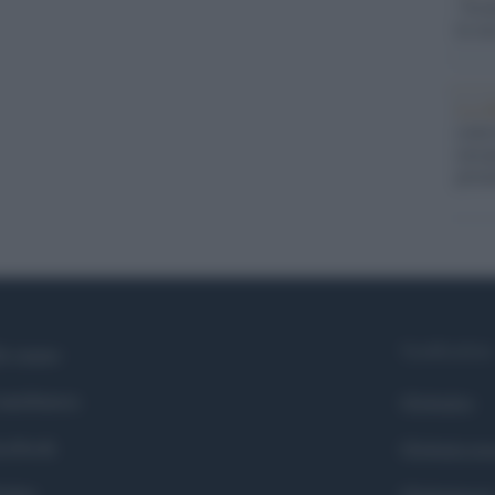
"Isra
la su
La ri
centr
europ
prim
Syndication
i siamo
ntributors
Globalist
cebook
Globalscie
itter
Globalsport