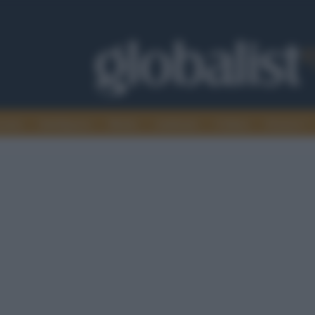
omia
Intelligence
Media
Ambiente
Cultura
Scienza