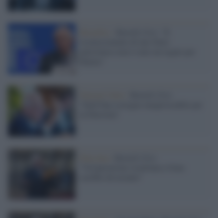
Bruxelles /
Borrell (Ue): "Il
riconoscimento di uno Stato
palestinese non è stato un regalo per
Hamas"
Nazioni Unite /
Borrell (Ue):
"Dall'Onu sostegno inequivocabile per
la Palestina"
Palestina /
Borrell (Ue):
"Un'operazione israeliana a Gaza
sarebbe devastante"