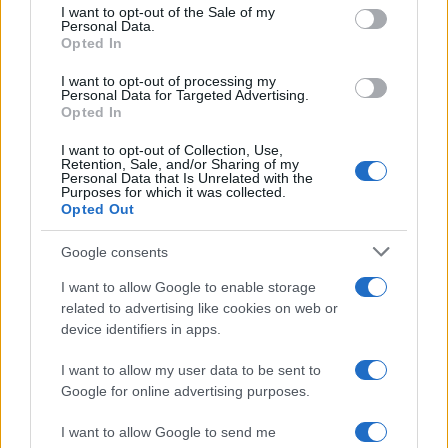
services and may gather and store information including but
I want to opt-out of the Sale of my
Personal Data.
not limited to your visit or usage behaviour. You may click to
Opted In
grant or deny consent to Google and its third-party tags to
use your data for below specified purposes in below Google
I want to opt-out of processing my
consent section.
Personal Data for Targeted Advertising.
Opted In
I want to opt-out of Collection, Use,
Retention, Sale, and/or Sharing of my
Personal Data that Is Unrelated with the
Purposes for which it was collected.
Opted Out
Syndication
Culture
Google consents
Salute
Globalist
I want to allow Google to enable storage
related to advertising like cookies on web or
Megachip
Globalscience
device identifiers in apps.
GiULia
Globalsport
I want to allow my user data to be sent to
Google for online advertising purposes.
Prima Pagina
I want to allow Google to send me