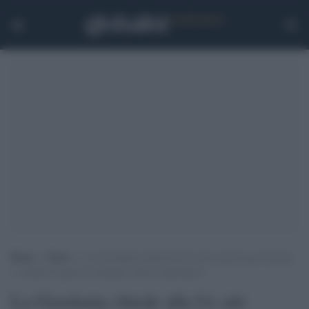
Home
>
Esteri
>
La Giordania chiede alla Ue atti concreti per fermare
i ‘crimini di guerra’ israeliani contro i palestinesi
La Giordania chiede alla Ue atti