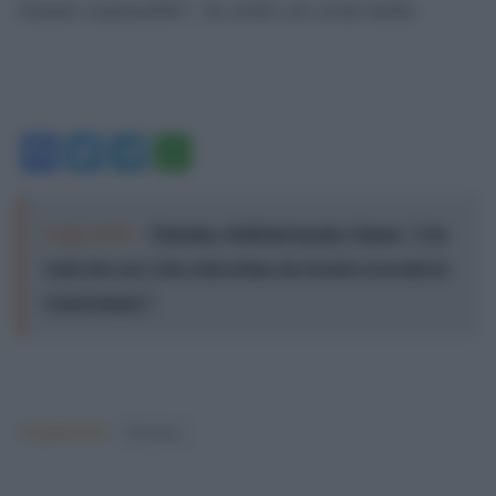
ritenuto responsabile”, ha scritto sui social media.
Facebook
Twitter
Telegram
WhatsApp
Leggi anche:
Palestina, Boldrini incalza Tajani: "Che
vuole fare per i due stati prima che Israele si prenda la
Cisgiordania?"
Argomenti:
Palestina