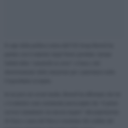
Il capo della politica estera dell’UE Josep Borrell ha
parlato con il ministro degli Esteri giordano Ayman
Safadi della “catastrofe in corso” a Gaza e del
deterioramento della situazione per i palestinesi nella
Cisgiordania occupata.
In un post sui social media, Borrell ha affermato che lui
e il ministro sono seriamente preoccupati che “il pieno
accesso umanitario sia ancora negato” alla popolazione
di Gaza a causa del blocco israeliano del confine del