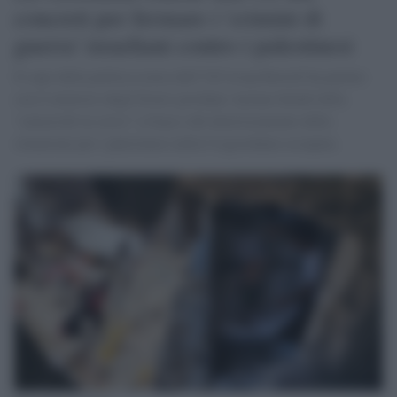
concreti per fermare i 'crimini di
guerra' israeliani contro i palestinesi
Il capo della politica estera dell’UE Josep Borrell ha parlato
con il ministro degli Esteri giordano Ayman Safadi della
“catastrofe in corso” a Gaza e del deterioramento della
situazione per i palestinesi nella Cisgiordania occupata.