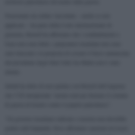
territorio palestinese devastato dalla guerra.
Nonostante un ordine vincolante – anche se non
applicato – da parte della Corte internazionale di
giustizia, Borrell ha affermato che i combattimenti a
Gaza non sono finiti, i prigionieri israeliani non sono
stati rilasciati e la proposta di cessate il fuoco annunciata
dal presidente degli Stati Uniti Joe Biden non è stata
attuata.
Safadi ha detto di aver parlato con Borrell dell’urgenza
che l’UE intraprenda “azioni reali per fermare il crimine
di guerra di Israele contro il popolo palestinese”.
“Un governo israeliano radicale e razzista non dovrebbe
godere dell’impunità. Deve affrontare sanzioni ed essere