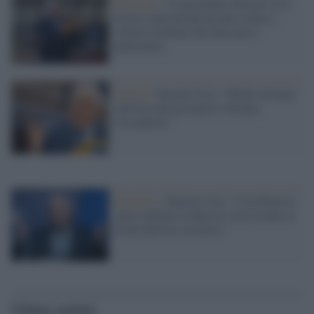
Bruxelles /
Cisgiordania, Borrell (Ue)
invoca sanzioni più pesanti contro i
coloni israeliani che attaccano i
palestinesi
Scenari /
Borrell (Ue): "Medio Oriente
sull'orlo del precipizio, fermare
l'escalation"
Bruxelles /
Borrell (Ue): "Con Putin le
spese militari in Russia sono tornate ai
livelli dell'era sovietica"
Ultime notizie