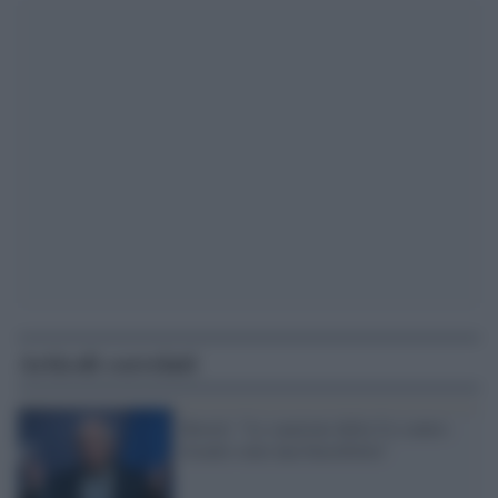
Articoli correlati
Borrel: "Le sanzioni della Ue contro
Israele sono una barzelletta"