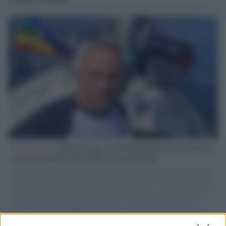
L'intervista /
Marco Croatti e la Flottilla per Gaza: le nostre
vele gonfie grazie alla sollevazione popolare
Il Senatore M5S racconta la sua esperienza sulle barche cariche di
aiuti umanitari assalite dall'esercito israeliano. Una guerra atroce,
il tentativo di disumanizzazione delle vittime, il servilismo del
governo italiano e degli altri europei, il ritorno al colonialismo.
L'importanza dei movimenti.