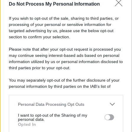
Do Not Process My Personal Information
L'attesa /
Un estate di calcio: tra Mondiali e Serie A
If you wish to opt-out of the sale, sharing to third parties, or
processing of your personal or sensitive information for
targeted advertising by us, please use the below opt-out
section to confirm your selection.
Musica /
Al maestro Francesco Guccini
Please note that after your opt-out request is processed you
may continue seeing interest-based ads based on personal
information utilized by us or personal information disclosed to
third parties prior to your opt-out.
Il ricordo /
Quando Guccini raccontava le "Cronache
You may separately opt-out of the further disclosure of your
epafaniche": l'intervista all'artista che si definiva un
personal information by third parties on the IAB’s list of
'narratore'
downstream participants.
Personal Data Processing Opt Outs
This information may also be disclosed by us to third parties
Lo studio /
Disinformazione russa e destra: anche la
on the IAB’s List of Downstream Participants that may further
I want to opt-out of the Sharing of my
macchina propagandistica di Putin dietro la crisi di Ceuta
disclose it to other third parties.
personal data.
Opted In
Please note that this website/app uses one or more Google