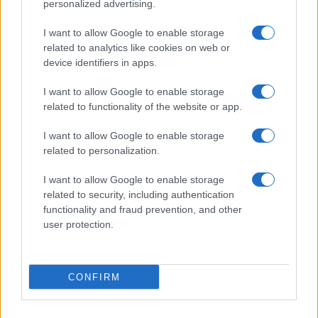
personalized advertising.
Giornale dello
Chi siamo
I want to allow Google to enable storage
Spettacolo
related to analytics like cookies on web or
Contributors
device identifiers in apps.
Wondernet
Facebook
I want to allow Google to enable storage
Giuliana Sgrena
related to functionality of the website or app.
Twitter
I want to allow Google to enable storage
Google News
related to personalization.
Mastodon
I want to allow Google to enable storage
related to security, including authentication
Cookie Policy
functionality and fraud prevention, and other
user protection.
Preferenze Privacy
CONFIRM
©2021 Globalist.it • All right reserved.