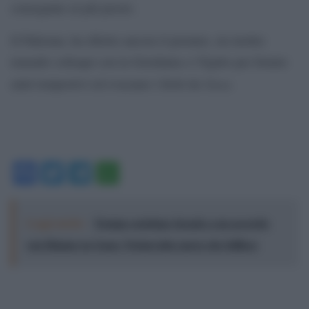
consegnato al più presto.
Il Pakistan, ha riferito ancora il premier, sta inoltre
tenendo colloqui con la Giordania e l’Egitto per fornire
Gaza
aiuti tempestivi ed evacuare i feriti da
.
Facebook
Twitter
Telegram
WhatsApp
Leggi anche:
Trump costringe Israele a un accordo
con Hamas su Gaza: Netanyahu spera che fallisca