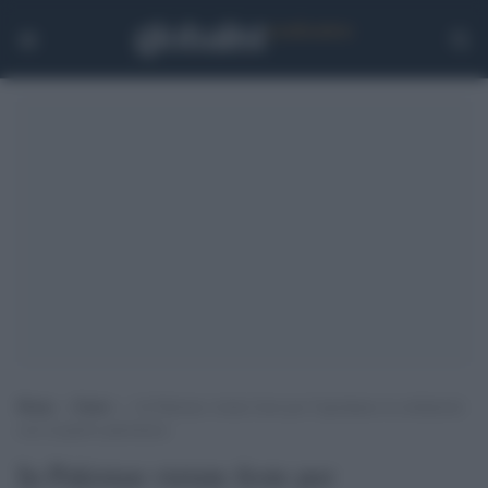
Home
>
Esteri
>
In Pakistan vietate feste per Capodanno in solidarietà
con il popolo palestinese
In Pakistan vietate feste per