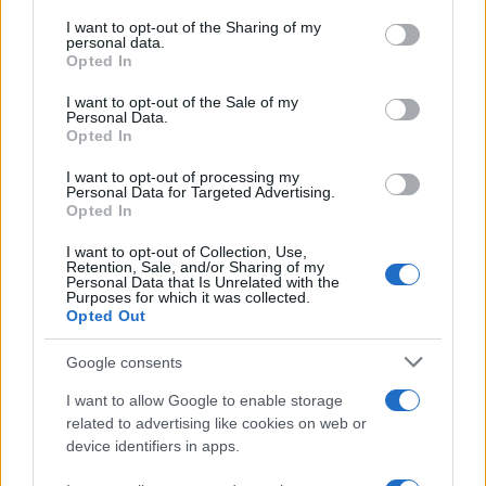
Il libro /
La letteratura che racconta l’estate
on the IAB’s List of Downstream Participants that may further
I want to opt-out of the Sharing of my
disclose it to other third parties.
personal data.
Opted In
Please note that this website/app uses one or more Google
services and may gather and store information including but
I want to opt-out of the Sale of my
Personal Data.
not limited to your visit or usage behaviour. You may click to
Opted In
grant or deny consent to Google and its third-party tags to
use your data for below specified purposes in below Google
I want to opt-out of processing my
consent section.
Personal Data for Targeted Advertising.
Opted In
I want to opt-out of Collection, Use,
Retention, Sale, and/or Sharing of my
Personal Data that Is Unrelated with the
Purposes for which it was collected.
Opted Out
Syndication
Culture
Google consents
Salute
Globalist
I want to allow Google to enable storage
related to advertising like cookies on web or
Megachip
Globalscience
device identifiers in apps.