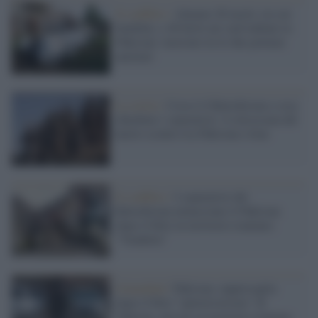
Il conflitto /
Almeno 26 morti, tra cui
bambini, e 46 feriti nei raid indiani in
Pakistan: tensione tra le due potenze
nucleari
La storia /
Cosa è il Balochistan e cosa
chiedono i separatisti: il retroscena del
nuovo scontro tra Pakistan e Iran
Il conflitto /
I separatisti del
Balochistan minacciano il Pakistan
dopo il blitz in territorio iraniano:
"Vendetta"
Islamabad /
Pakistan, rappresaglia
dopo il blitz "antiterrorismo" di
Teheran: missili in territorio iraniano