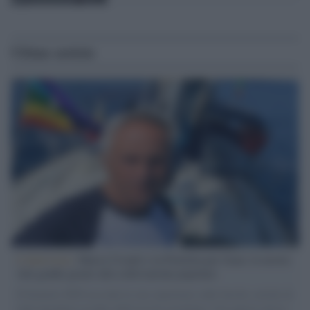
Ultime notizie
L'intervista /
Marco Croatti e la Flottilla per Gaza: le nostre
vele gonfie grazie alla sollevazione popolare
Il Senatore M5S racconta la sua esperienza sulle barche cariche di
aiuti umanitari assalite dall'esercito israeliano. Una guerra atroce,