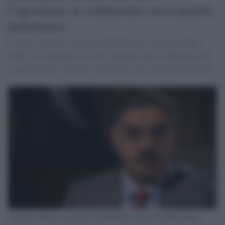
Capodanno in solidarietà con il popolo
palestinese
Il primo ministro ad interim del Pakistan, Anwaar-ul-Haq
Kakar, ha annunciato il divieto nazionale delle celebrazioni di
Capodanno per esprimere solidarietà con il popolo palestinese.
Il primo ministro ad interim del Pakistan, Anwaar-ul-Haq Kakar