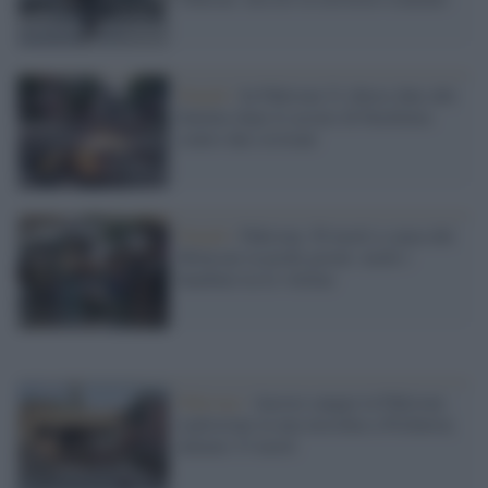
Punjab /
In Pakistan 21 chiese date alle
fiamme dopo le accuse di blasfemia
contro due cristiani
Punjab /
Pakistan, 50 morti a causa dei
Monsoni in pochi giorni: molti i
bambini tra le vittime
Pakistan /
Ancora sangue in Pakistan:
esplosione in una moschea a Peshawar,
almeno 33 morti