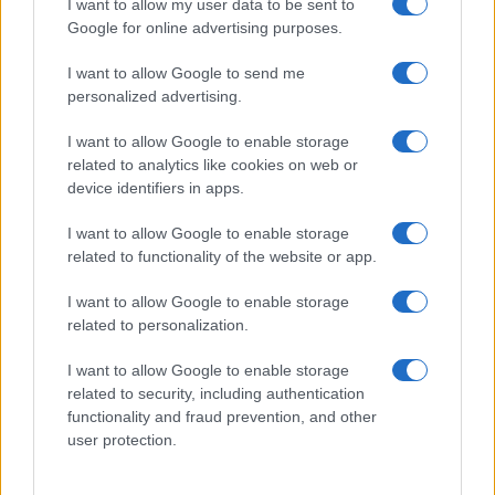
GiULia
Globalsport
I want to allow my user data to be sent to
Google for online advertising purposes.
Prima Pagina
I want to allow Google to send me
personalized advertising.
Giornale dello
Chi siamo
I want to allow Google to enable storage
Spettacolo
related to analytics like cookies on web or
Contributors
device identifiers in apps.
Wondernet
Facebook
I want to allow Google to enable storage
Giuliana Sgrena
related to functionality of the website or app.
Twitter
I want to allow Google to enable storage
Google News
related to personalization.
Mastodon
I want to allow Google to enable storage
related to security, including authentication
Cookie Policy
functionality and fraud prevention, and other
user protection.
Preferenze Privacy