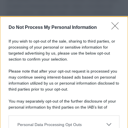
il tentativo di disumanizzazione delle vittime, il servilismo del
governo italiano e degli altri europei, il ritorno al colonialismo.
L'importanza dei movimenti.
Do Not Process My Personal Information
Il lutto /
Addio a Livio Berruti, leggenda dello sprint
italiano
If you wish to opt-out of the sale, sharing to third parties, or
processing of your personal or sensitive information for
targeted advertising by us, please use the below opt-out
section to confirm your selection.
Il libro /
Crescere significa pentirsi: l’immaturità degli
italiani tra berlusconismo, fascismo e nuove nostalgie
Please note that after your opt-out request is processed you
may continue seeing interest-based ads based on personal
information utilized by us or personal information disclosed to
third parties prior to your opt-out.
Memoria /
Quando Pasolini raccontava i minatori italiani in
You may separately opt-out of the further disclosure of your
Belgio dopo Marcinelle
personal information by third parties on the IAB’s list of
downstream participants.
Personal Data Processing Opt Outs
This information may also be disclosed by us to third parties