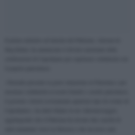
Il primo ministro ad interim del Pakistan, Anwaar-ul-
Haq Kakar, ha annunciato il divieto nazionale delle
celebrazioni di Capodanno per esprimere solidarietà con
il popolo palestinese.
«Tenendo presente la grave situazione in Palestina e per
mostrare solidarietà ai nostri fratelli e sorelle palestinesi,
il governo vieterà severamente qualsiasi tipo di evento di
Capodanno», ha detto Kakar in un videomessaggio,
aggiungendo che il Pakistan ha inviato due carichi di
aiuti umanitari verso la Striscia e che un terzo sarà