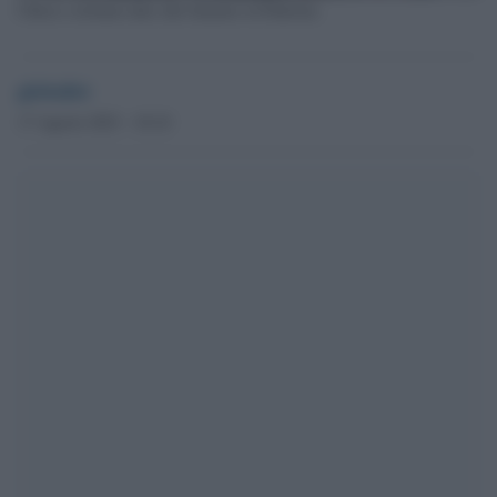
Chiese cristiane date alle fiamme in Pakistan
globalist
17 Agosto 2023 - 18.10