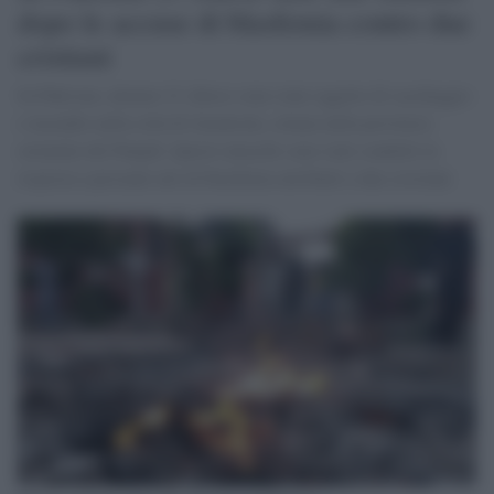
dopo le accuse di blasfemia contro due
cristiani
In Pakistan, almeno 21 chiese sono state oggetto di saccheggio
e incendio nella città di Jaranwala, situata nella provincia
orientale del Punjab. Questi attacchi sono stati condotti in
risposta a presunti atti di blasfemia attribuiti a due cristiani