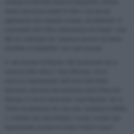
centinaia di individui armati di manganelli e bastoni
mentre attaccavano luoghi di culto e case private
appartenenti alla comunità cristiana, incendiandole. Il
responsabile dell’Ufficio Informazioni del Punjab, Amir
Mir, ha confermato che “numerose persone che hanno
disturbato la tranquillità” sono state arrestate.
E’ alta tensione in Pakistan. Mir ha precisato che la
sicurezza delle chiese è stata rafforzata, con un
massiccio dispiegamento delle forze dell’ordine.
Intervento sollecitato dal moderatore della Chiesa del
Pakistan, il vescovo protestante Azad Marshall, che su
Twitter ha dichiarato che sono state “profanate le Bibbie
e i cristiani sono stati torturati e vessati, essendo stati
ingiustamente accusati di violare il Sacro Corano”.