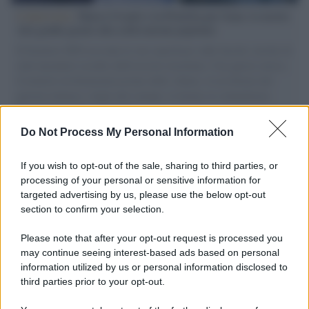
L'intervista /
Marco Croatti e la Flottilla per Gaza: le nostre
vele gonfie grazie alla sollevazione popolare
Il Senatore M5S racconta la sua esperienza sulle barche cariche di
aiuti umanitari assalite dall'esercito israeliano. Una guerra atroce,
il tentativo di disumanizzazione delle vittime, il servilismo del
governo italiano e degli altri europei, il ritorno al colonialismo.
L'importanza dei movimenti.
Do Not Process My Personal Information
Tel Aviv /
La “vittoria totale” di Israele significa una guerra
senza fine
If you wish to opt-out of the sale, sharing to third parties, or
processing of your personal or sensitive information for
targeted advertising by us, please use the below opt-out
section to confirm your selection.
Vangelo /
La vita si intreccia con le paure come il giorno
succede alla notte
Please note that after your opt-out request is processed you
may continue seeing interest-based ads based on personal
information utilized by us or personal information disclosed to
third parties prior to your opt-out.
La scoperta /
Oplontis, le vittime dell’eruzione del Vesuvio