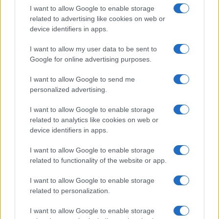
Salute
Globalist
I want to allow Google to enable storage
related to advertising like cookies on web or
Megachip
Globalscience
device identifiers in apps.
GiULia
Globalsport
I want to allow my user data to be sent to
Google for online advertising purposes.
Prima Pagina
I want to allow Google to send me
personalized advertising.
Giornale dello
Chi siamo
I want to allow Google to enable storage
Spettacolo
related to analytics like cookies on web or
Contributors
device identifiers in apps.
Wondernet
Facebook
I want to allow Google to enable storage
Giuliana Sgrena
related to functionality of the website or app.
Twitter
I want to allow Google to enable storage
Google News
related to personalization.
Mastodon
I want to allow Google to enable storage