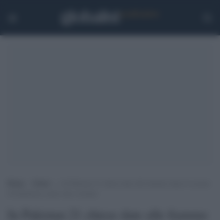
Home
>
Esteri
>
In Pakistan 21 chiese date alle fiamme dopo le accuse
di blasfemia contro due cristiani
In Pakistan 21 chiese date alle fiamme