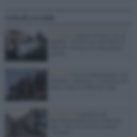
Articoli correlati
Il conflitto /
Almeno 26 morti, tra cui
bambini, e 46 feriti nei raid indiani in
Pakistan: tensione tra le due potenze
nucleari
La storia /
Cosa è il Balochistan e cosa
chiedono i separatisti: il retroscena del
nuovo scontro tra Pakistan e Iran
Il conflitto /
I separatisti del
Balochistan minacciano il Pakistan
dopo il blitz in territorio iraniano:
"Vendetta"