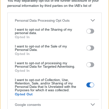
You may separately opt-out of the further disclosure of your
furono più numerose del previsto
personal information by third parties on the IAB’s list of
downstream participants.
Personal Data Processing Opt Outs
This information may also be disclosed by us to third parties
Il medagliere /
Europei di nuoto: Pellecani guida una super
on the IAB’s List of Downstream Participants that may further
I want to opt-out of the Sharing of my
Italia
disclose it to other third parties.
personal data.
Opted In
Please note that this website/app uses one or more Google
services and may gather and store information including but
I want to opt-out of the Sale of my
Personal Data.
not limited to your visit or usage behaviour. You may click to
Opted In
grant or deny consent to Google and its third-party tags to
use your data for below specified purposes in below Google
I want to opt-out of processing my
consent section.
Personal Data for Targeted Advertising.
Opted In
I want to opt-out of Collection, Use,
Retention, Sale, and/or Sharing of my
Personal Data that Is Unrelated with the
Purposes for which it was collected.
Opted Out
Syndication
Culture
Google consents