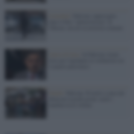
Islamabad /
Pakistan, rappresaglia
dopo il blitz "antiterrorismo" di
Teheran: missili in territorio iraniano
Guerra di Gaza /
In Pakistan vietate
feste per Capodanno in solidarietà con
il popolo palestinese
Punjab /
Pakistan, 50 morti a causa dei
Monsoni in pochi giorni: molti i
bambini tra le vittime