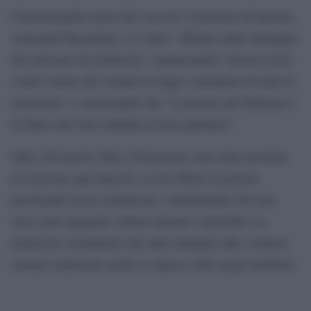
Commentando il post del vescovo, il premier ad interim,
Anwaarul Haq Kakar, si è detto “affranto dalle immagini
che arrivano da Jaranwala”, annunciando “azioni severe
contro coloro che violano la legge e prendono di mira le
minoranze” e assicurando che “il governo del Pakistan è
al fianco dei suoi cittadini su base paritaria”.
Oltre 100 arresti Oltre 100 persone sono state arrestate
in relazione agli attacchi. Lo ha riferito la polizia
provinciale in un comunicato, sottolineando che non
sono state segnalate vittime durante i disordini. La
polizia ha sottolineato che nelle indagini sulle violenze
saranno analizzate anche le riprese video degli incidenti.