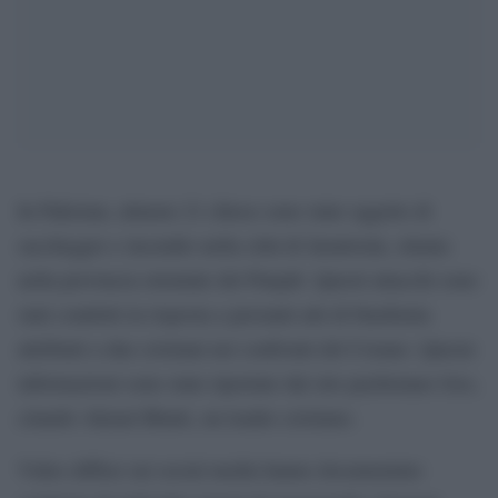
In Pakistan, almeno 21 chiese sono state oggetto di
saccheggio e incendio nella città di Jaranwala, situata
nella provincia orientale del Punjab. Questi attacchi sono
stati condotti in risposta a presunti atti di blasfemia
attribuiti a due cristiani nei confronti del Corano. Queste
informazioni sono state riportate dal sito pachistano Geo,
citando Akmal Bhatti, un leader cristiano.
Video diffusi sui social media hanno documentato