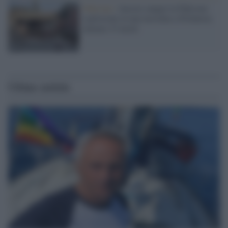
Pakistan /
Ancora sangue in Pakistan:
esplosione in una moschea a Peshawar,
almeno 33 morti
Ultime notizie