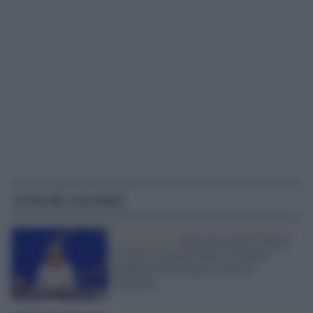
Articoli correlati
La polemica /
Metsola modello Tajani:
il diritto internazionale è la pietra
fondante ma bisogna evitare di
abusarne