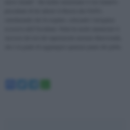
nuovo mondo”. Ha inoltre menzionato il suo tentativo
precedente di far aderire la Russia alla NATO,
sottolineando che fu respinto, criticando l’arroganza
eccessiva dell’Occidente. Putin ha anche annunciato il
successo dei test del supermissile nucleare Burevestnik,
che è in grado di raggiungere qualsiasi punto del globo.
Facebook
Twitter
Telegram
WhatsApp