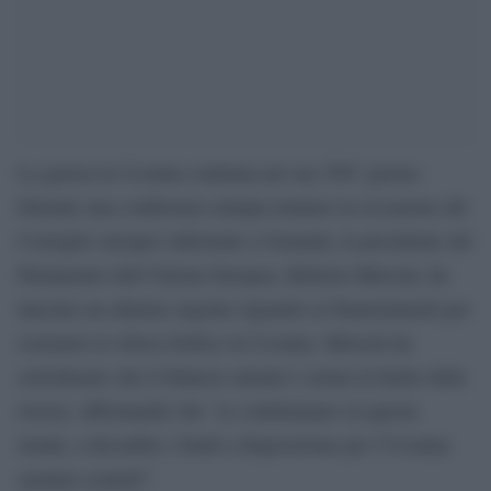
La guerra in Ucraina continua nel suo 590° giorno.
Durante una conferenza stampa tenutasi in occasione del
Consiglio europeo informale a Granada, la presidente del
Parlamento dell’Unione Europea, Roberta Metsola, ha
lanciato un allarme urgente riguardo ai finanziamenti per
sostenere lo sforzo bellico in Ucraina. Metsola ha
sottolineato che il bilancio attuale è ormai al limite delle
risorse, affermando che “se continuiamo su questa
strada, a dicembre i fondi a disposizione per l’Ucraina
saranno esauriti”.