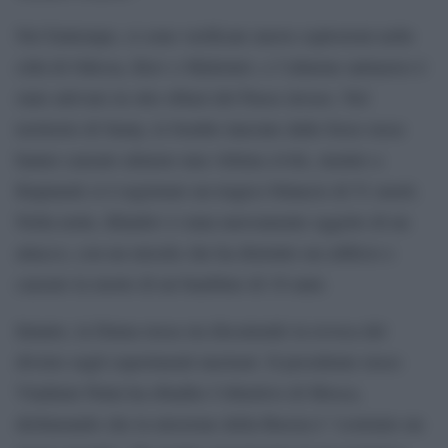
Nel frattempo, si sono verificate nuove esplosioni nelle
città di Odessa, Kiev e Mykolaiv, e l’allarme antiaereo è
stato attivato in otto oblast del Paese invaso. Nel
territorio di Sumy, le bombe lanciate dalle forze russe
hanno causato almeno una vittima civile, mentre a
Kupiansk si è registrato un tragico bilancio di 51 morti.
Nella notte, Kharkiv è stata nuovamente oggetto di un
attacco, con un missile che ha distrutto un edificio e
causato la morte di un bambino di 10 anni.
Intanto, la Duma russa sta discutendo la revoca del
divieto sugli esperimenti nucleari. Il presidente russo
Vladimir Putin ha ribadito l’obiettivo di Mosca,
dichiarando che la missione della Russia è “costruire un