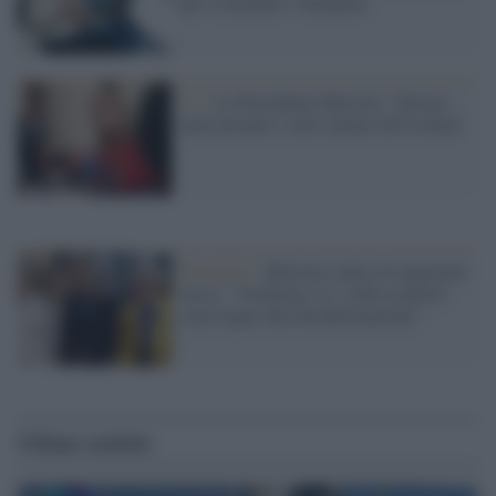
per Cozzolino e Tarabella
Ue /
La Presidente Metsola: "Inviare
armi pesanti e carri armati all'Ucraina"
Bruxelles /
Metsola contro le ingerenze
russe: "Verificare se i soldi ai partiti
sono legati alla disinformazione"
Ultime notizie