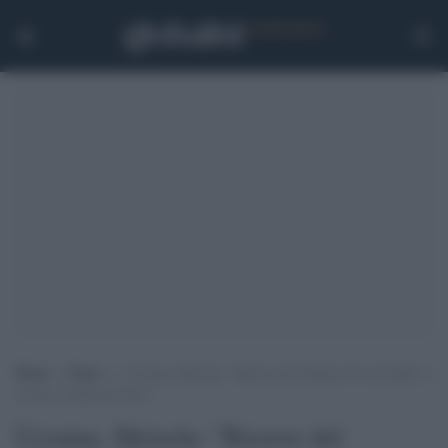
Home
>
Esteri
>
Ucraina, Metsola: “Risorse del bilancio Ue al limite, a
rischio i fondi per Kiev”
Ucraina, Metsola: "Risorse del