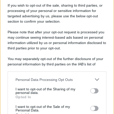
epafaniche": l'intervista all'artista che si definiva un
If you wish to opt-out of the sale, sharing to third parties, or
'narratore'
processing of your personal or sensitive information for
targeted advertising by us, please use the below opt-out
section to confirm your selection.
Lo studio /
Disinformazione russa e destra: anche la
macchina propagandistica di Putin dietro la crisi di Ceuta
Please note that after your opt-out request is processed you
may continue seeing interest-based ads based on personal
information utilized by us or personal information disclosed to
third parties prior to your opt-out.
Tendenze /
Sale il numero degli acquisti online in Europa e
You may separately opt-out of the further disclosure of your
aumentano le vendite di articoli second hand
personal information by third parties on the IAB’s list of
downstream participants.
Personal Data Processing Opt Outs
This information may also be disclosed by us to third parties
Pd /
Un partito progressista e di sinistra che si spacca sul
on the IAB’s List of Downstream Participants that may further
I want to opt-out of the Sharing of my
riarmo ha un serio problema
disclose it to other third parties.
personal data.
Opted In
Please note that this website/app uses one or more Google
services and may gather and store information including but
I want to opt-out of the Sale of my
Personal Data.
not limited to your visit or usage behaviour. You may click to