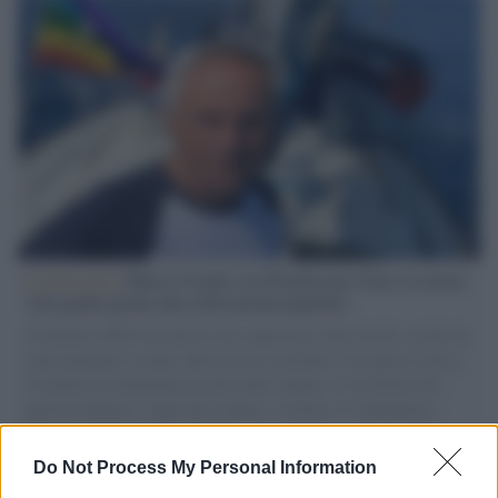
L'intervista /
Marco Croatti e la Flottilla per Gaza: le nostre
vele gonfie grazie alla sollevazione popolare
Il Senatore M5S racconta la sua esperienza sulle barche cariche di
aiuti umanitari assalite dall'esercito israeliano. Una guerra atroce,
il tentativo di disumanizzazione delle vittime, il servilismo del
governo italiano e degli altri europei, il ritorno al colonialismo.
L'importanza dei movimenti.
Do Not Process My Personal Information
Il ricordo /
Quando Guccini raccontava le "Cronache