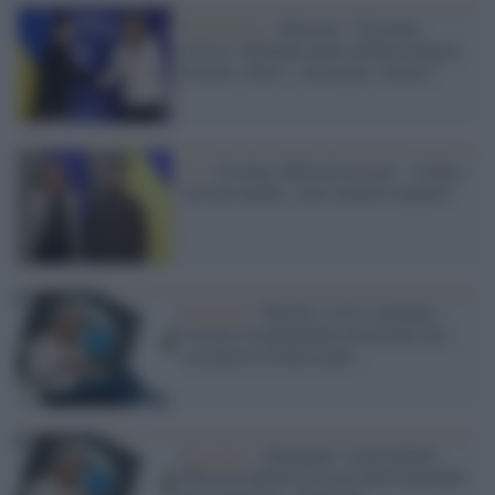
Diplomazia /
Metsola: "Giornata
storica, Zelensky parla all'Eurocamera.
Fornire a Kiev i caccia per vincere"
Ue /
Ucraina, Metsola insiste: "A Kiev
servono anche i carri armati Leopard"
Bruxelles /
Brasile, la Ue condanna
l'assalto al parlamento brasiliano dei
sostenitori di Bolsonaro
Bruxelles /
Qatargate, la presidente
Metsola chiede la revoca dell'immunità