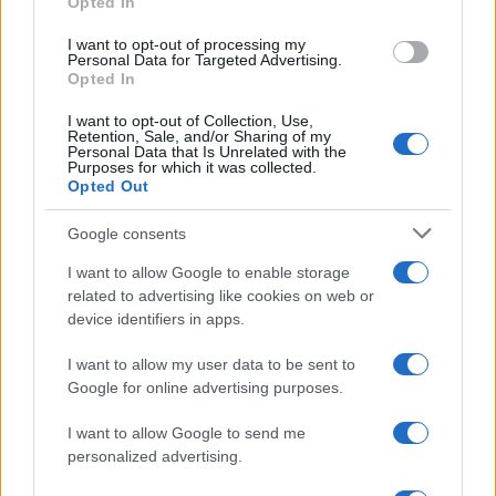
Opted In
grant or deny consent to Google and its third-party tags to
use your data for below specified purposes in below Google
I want to opt-out of processing my
consent section.
Personal Data for Targeted Advertising.
Opted In
I want to opt-out of Collection, Use,
Retention, Sale, and/or Sharing of my
Personal Data that Is Unrelated with the
Purposes for which it was collected.
Opted Out
Syndication
Culture
Google consents
Salute
Globalist
I want to allow Google to enable storage
related to advertising like cookies on web or
Megachip
Globalscience
device identifiers in apps.
GiULia
Globalsport
I want to allow my user data to be sent to
Google for online advertising purposes.
Prima Pagina
I want to allow Google to send me
personalized advertising.
Giornale dello
Chi siamo