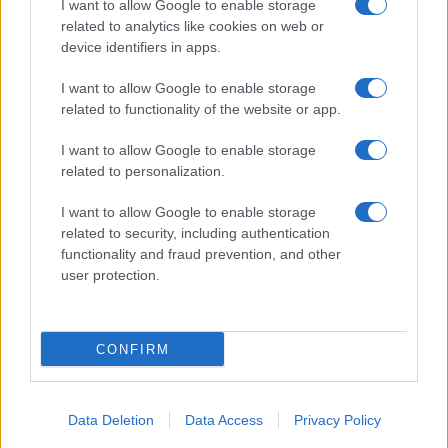
I want to allow Google to enable storage
Spettacolo
related to analytics like cookies on web or
Contributors
device identifiers in apps.
Wondernet
Facebook
I want to allow Google to enable storage
Giuliana Sgrena
related to functionality of the website or app.
Twitter
I want to allow Google to enable storage
Google News
related to personalization.
Mastodon
I want to allow Google to enable storage
related to security, including authentication
Cookie Policy
functionality and fraud prevention, and other
user protection.
Preferenze Privacy
CONFIRM
©2021 Globalist.it • All right reserved.
Data Deletion
Data Access
Privacy Policy
Syndication