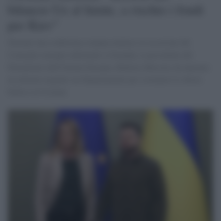
bilancio Ue al limite, a rischio i fondi
per Kiev"
Durante una conferenza stampa tenutasi in occasione del
Consiglio europeo informale a Granada, la presidente del
Parlamento dell'Unione Europea, Roberta Metsola, ha lanciato
un allarme urgente sui finanziamenti per sostenere lo sforzo
bellico in Ucraina