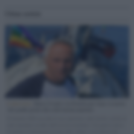
Ultime notizie
L'intervista /
Marco Croatti e la Flottilla per Gaza: le nostre
vele gonfie grazie alla sollevazione popolare
Il Senatore M5S racconta la sua esperienza sulle barche cariche di
aiuti umanitari assalite dall'esercito israeliano. Una guerra atroce,
il tentativo di disumanizzazione delle vittime, il servilismo del