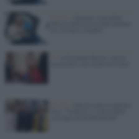
Bruxelles /
Qatargate, la presidente
Metsola chiede la revoca dell'immunità
per Cozzolino e Tarabella
Ue /
La Presidente Metsola: "Inviare
armi pesanti e carri armati all'Ucraina"
Bruxelles /
Metsola contro le ingerenze
russe: "Verificare se i soldi ai partiti
sono legati alla disinformazione"