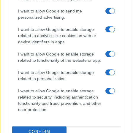
Prima Pagina
I want to allow Google to send me
personalized advertising.
Giornale dello
Chi siamo
I want to allow Google to enable storage
Spettacolo
related to analytics like cookies on web or
Contributors
device identifiers in apps.
Wondernet
Facebook
I want to allow Google to enable storage
Giuliana Sgrena
related to functionality of the website or app.
Twitter
I want to allow Google to enable storage
Google News
related to personalization.
Mastodon
I want to allow Google to enable storage
related to security, including authentication
Cookie Policy
functionality and fraud prevention, and other
user protection.
Preferenze Privacy
CONFIRM