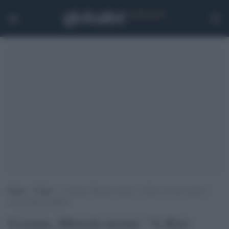
Home
>
Esteri
>
Ucraina, Metsola insiste: “A Kiev servono anche i
carri armati Leopard”
Ucraina, Metsola insiste: "A Kiev