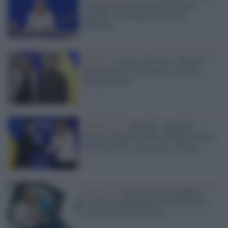
il diritto internazionale è la pietra
fondante ma bisogna evitare di
abusarne
Guerra /
Ucraina, Metsola: "Risorse
del bilancio Ue al limite, a rischio i
fondi per Kiev"
Diplomazia /
Metsola: "Giornata
storica, Zelensky parla all'Eurocamera.
Fornire a Kiev i caccia per vincere"
Bruxelles /
Brasile, la Ue condanna
l'assalto al parlamento brasiliano dei
sostenitori di Bolsonaro