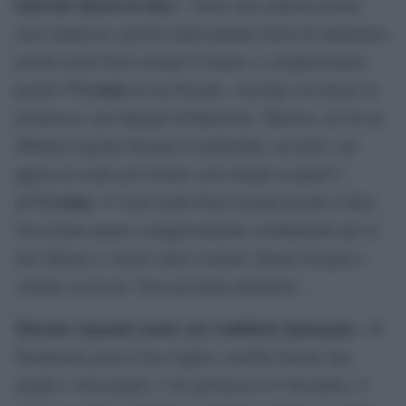
tedeschi chiesti da Kiev
: «Sono stati indicati perché
sono numerosi, perché relativamente facili da mantenere,
perché molti Paesi europei li hanno, e semplicemente
Ucraina
perché l’
ne ha bisogno. Accolgo con favore la
prontezza e gli impegni di Ramstein. Tuttavia, ciò di cui
abbiamo urgente bisogno è leadership, accordo e un
approccio unito per fornire carri armati Leopard 2
Ucraina
all’
. Ci sono molti Paesi europei pronti a farlo.
Gli ucraini stanno coraggiosamente combattendo per la
loro libertà e i nostri valori comuni. Hanno bisogno e
contano su di noi. Non possiamo deluderli».
Metsola risponde anche sul cosiddetto Qatargate
: «Il
Parlamento poteva fare miglio, avrebbe dovuto fare
meglio e farà meglio. L’ho promesso il 9 dicembre, il