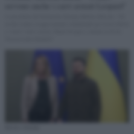
servono anche i carri armati Leopard"
La presidente del Parlamento Europeo Roberta Metsola: "Gli
ucraini stanno coraggiosamente combattendo per la loro libertà
e i nostri valori comuni. Hanno bisogno e contano su di noi.
Non possiamo deluderli"
Metsola e Zelensky