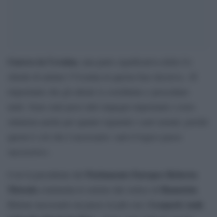
Guerra in Ucraina
, una parte significativa della Ue
chiede di aiutare l’Ucraina in questa fase decisiva. «È
importante che gli alleati si coordinino e procedano
uniti. Sono stati presi altri impegni importanti e resto
ottimista anche per quanto riguarda i carri armati, poiché
questo è ciò che è necessario: sarà il logico passo
successivo».
Parlamento Europeo Roberta
Così la presidente del
Metsola
Ramstein
commenta le notizie dal vertice di
.
Leopard, tank
Ritiene necessario un passo in più con i