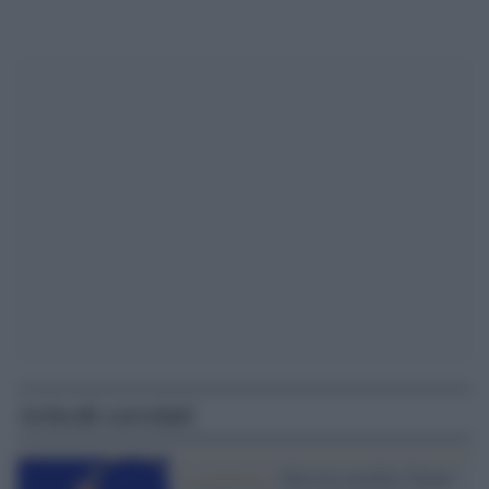
Articoli correlati
La polemica /
Metsola modello Tajani: