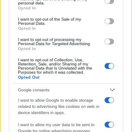
disclose it to other third parties.
personal data.
Opted In
Please note that this website/app uses one or more Google
services and may gather and store information including but
I want to opt-out of the Sale of my
Personal Data.
not limited to your visit or usage behaviour. You may click to
Opted In
grant or deny consent to Google and its third-party tags to
use your data for below specified purposes in below Google
I want to opt-out of processing my
consent section.
Personal Data for Targeted Advertising.
Opted In
I want to opt-out of Collection, Use,
Retention, Sale, and/or Sharing of my
Personal Data that Is Unrelated with the
Purposes for which it was collected.
Opted Out
Syndication
Culture
Google consents
Salute
Globalist
I want to allow Google to enable storage
related to advertising like cookies on web or
Megachip
Globalscience
device identifiers in apps.
GiULia
Globalsport
I want to allow my user data to be sent to
Google for online advertising purposes.