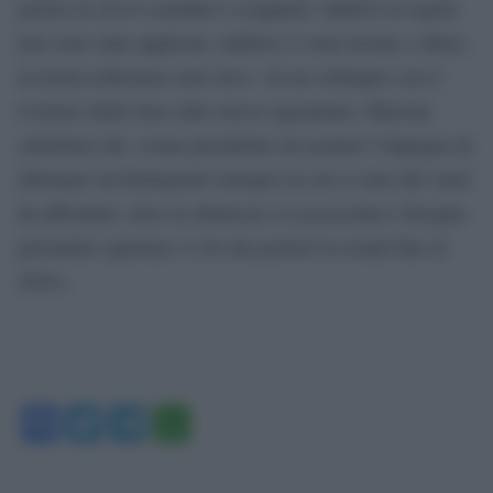
giorno in cui lo scandalo è scoppiato: laddove le regole
non sono state applicate, laddove ci sono lacune o abusi,
la nostra tolleranza sarà zero». In un colloquio con il
Corriere della Sera sullo stesso argomento, Metsola
sottolinea che «come presidente mi assumo l’impegno di
riformare un Parlamento europeo in cui ci sono dei vuoti
da affrontare, dove la chiarezza va accresciuta e bisogna
pretendere apertura: è ciò che porterò in avanti fino al
2024».
Facebook
Twitter
Telegram
WhatsApp