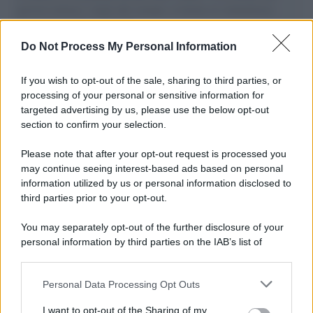
governo italiano e degli altri europei, il ritorno al colonialismo.
L'importanza dei movimenti.
Do Not Process My Personal Information
Musica /
Al maestro Francesco Guccini
If you wish to opt-out of the sale, sharing to third parties, or
processing of your personal or sensitive information for
targeted advertising by us, please use the below opt-out
section to confirm your selection.
Il ricordo /
Quando Guccini raccontava le "Cronache
epafaniche": l'intervista all'artista che si definiva un
Please note that after your opt-out request is processed you
'narratore'
may continue seeing interest-based ads based on personal
information utilized by us or personal information disclosed to
third parties prior to your opt-out.
Lo studio /
Disinformazione russa e destra: anche la
You may separately opt-out of the further disclosure of your
macchina propagandistica di Putin dietro la crisi di Ceuta
personal information by third parties on the IAB’s list of
downstream participants.
Personal Data Processing Opt Outs
This information may also be disclosed by us to third parties
Tendenze /
Sale il numero degli acquisti online in Europa e
on the IAB’s List of Downstream Participants that may further
I want to opt-out of the Sharing of my
aumentano le vendite di articoli second hand