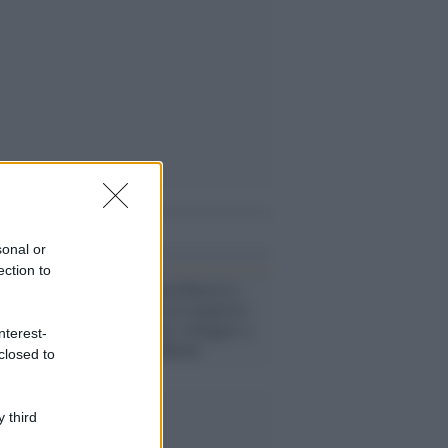
i anche
sonal or
ection to
Donetsk /
Controffensiva:
Kiev annuncia la conquista
di Klishchiivka, villaggio a
nterest-
ridosso di Bakhmut
closed to
 third