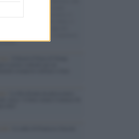
natore M5S racconta la sua esperienza sulle
e cariche di aiuti umanitari assalite
sercito israeliano. Una guerra atroce, il
ivo di disumanizzazione delle vittime, il
ismo del governo italiano e degli altri
ei, il ritorno al colonialismo. L'importanza
ovimenti.
tina /
Il Board of Peace di Trump
na il primo contratto per un
mentale avamposto militare a Gaza
nto /
La Sila diventa un palcoscenico
rale: nasce “A Farla Amare Comincia Tu
ra Sila”
cordo /
Le radici di Francesco Guccini