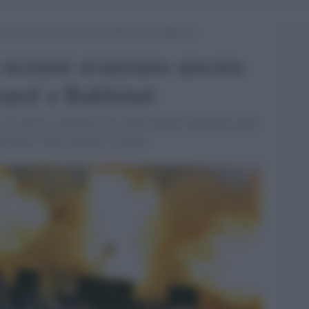
avanzano ancora nelle aree di Melitopol e Bakhmut
i ucraini avanzano ancora
topol e Bakhmut
on successo attacchi russi nella regione di Robotyn nella
incerarsi sulle frontiere occupate