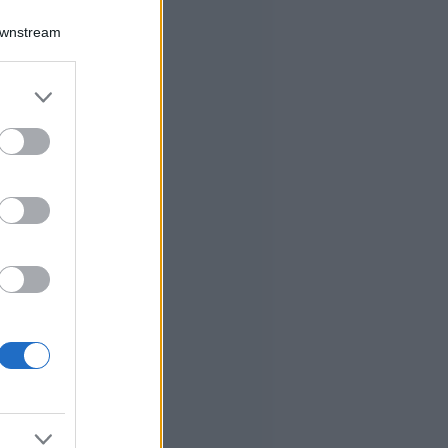
Downstream
er and store
to grant or
ed purposes