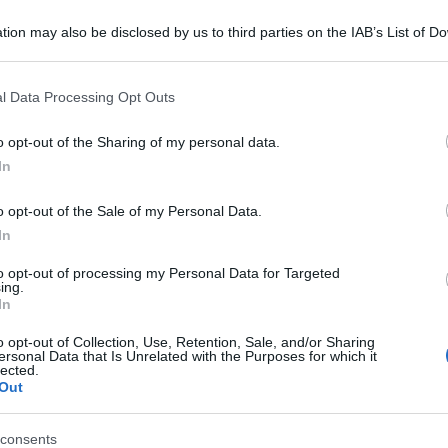
tion may also be disclosed by us to third parties on the IAB’s List of 
 that may further disclose it to other third parties.
 that this website/app uses one or more Google services and may gath
l Data Processing Opt Outs
including but not limited to your visit or usage behaviour. You may click 
 to Google and its third-party tags to use your data for below specifi
o opt-out of the Sharing of my personal data.
ogle consent section.
di difesa ucraine continuano a difendere l`Est e
In
Melitopol
nzare nelle aree di
e Bakhmut. Lo ha
o opt-out of the Sale of my Personal Data.
 forze armate ucraine sui social.
In
e di difesa continuano l’operazione offensiva. Le
to opt-out of processing my Personal Data for Targeted
ing.
o con successo attacchi russi nella regione di
In
ia e continuano a trincerarsi sulle frontiere
o opt-out of Collection, Use, Retention, Sale, and/or Sharing
ersonal Data that Is Unrelated with the Purposes for which it
lected.
Out
o respinto con successo gli attacchi nemici
consents