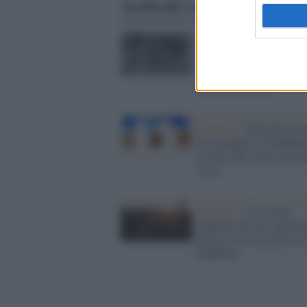
Articoli correlati
Bakhmut /
Un video mos
russi uccidere a freddo 
gruppo di militari ucrai
che si era arreso
Donbass /
Zelensky pro
la riconquista di Bakhm
di altre due città occupa
russi
Donbass /
L'Ucraina
annuncia di aver spezzat
difese russe nei pressi d
Bakhmut