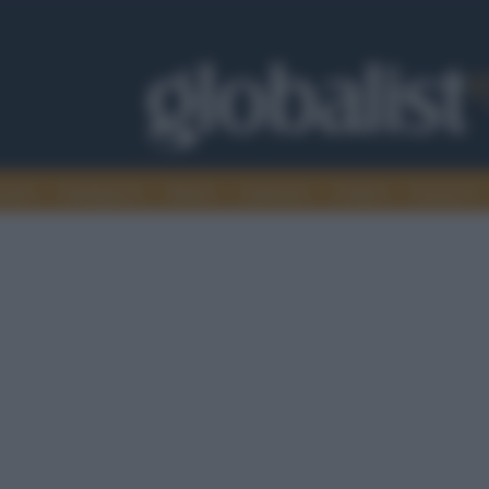
omia
Intelligence
Media
Ambiente
Cultura
Scienza