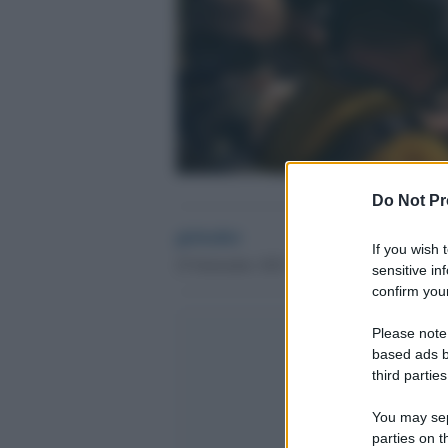
Do Not Pr
globalist
If you wish 
25 Settembre 2023 - 10.39
sensitive in
confirm your
Please note
based ads b
third parties
You may sepa
parties on t