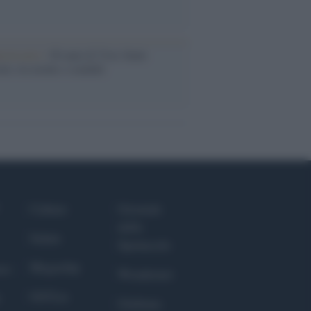
iversario /
90 anni di Yves Saint
nt, tra moda e scandali
Culture
Giornale
dello
Salute
Spettacolo
Megachip
nce
Wondernet
GiULia
Giuliana