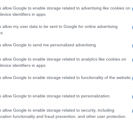
 sud-est di Belaya Hora nella regione di Donetsk.
o allow Google to enable storage related to advertising like cookies on
 di ripristinare la posizione perduta nell’area di
evice identifiers in apps.
etsk, ma senza successo.
o allow my user data to be sent to Google for online advertising
s.
Ulti
to allow Google to send me personalized advertising.
pp
o allow Google to enable storage related to analytics like cookies on
evice identifiers in apps.
o allow Google to enable storage related to functionality of the website
o allow Google to enable storage related to personalization.
o allow Google to enable storage related to security, including
L'int
cation functionality and fraud prevention, and other user protection.
Gaza:
solle