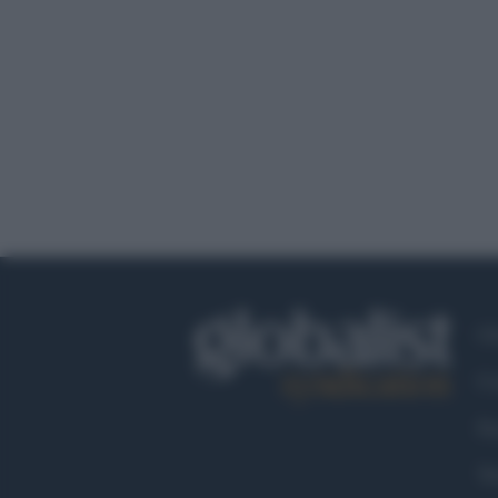
Ch
Co
Fa
Tw