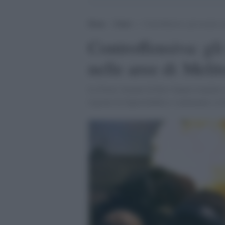
Home
>
Esteri
>
Controffensiva: gli ucraini 
Controffensiva: gl
nelle aree di Meli
Le Forze Armate di Kiev hanno respinto c
regione di Zaporizhzhia e continuano a tr