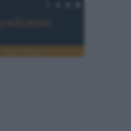
Sport
Tendenze