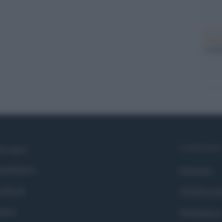
L'ann
Laure
Syndication
i siamo
ntributors
Globalist
cebook
Globalscie
itter
Globalsport