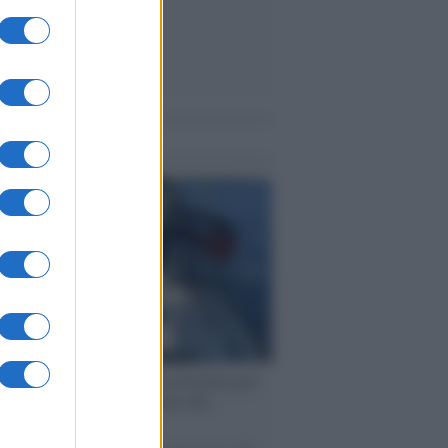
me notizie
ervista /
Marco Croatti e la Flottilla per
 le nostre vele gonfie grazie alla
vazione popolare