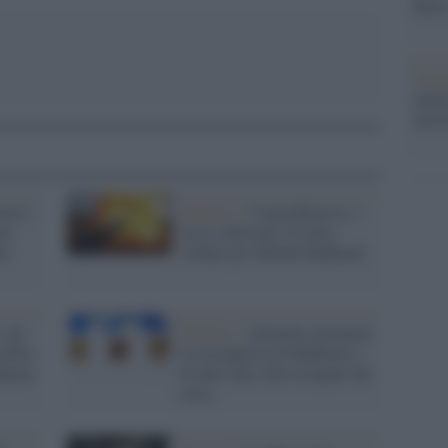
dietr
Tend
onlin
artic
tra i
Donbass /
Controffensiva: i
un
russi schierano 10 mila
ni
soldati per difende Bakhmut
 gli
Donbass /
Zelensky promette
nelle
la riconquista di Bakhmut e
khmut
di altre due città occupate dai
russi