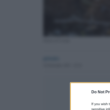
Guerra in Ucraina
globalist
18 Settembre 2023 - 22.16
Do Not Pr
If you wish 
sensitive in