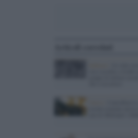
Articoli correlati
Bakhmut /
Un video mos
russi uccidere a freddo 
gruppo di militari ucrai
che si era arreso
Guerra /
Controffensiva:
ucraini avanzano ancora 
aree di Melitopol e Ba