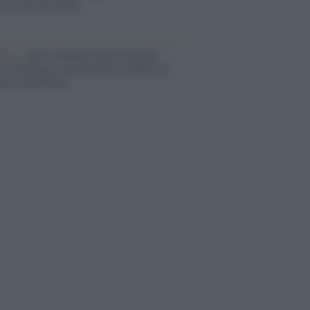
o la crisi di Ceuta
enze /
Sale il numero degli acquisti
e in Europa e aumentano le vendite di
oli second hand