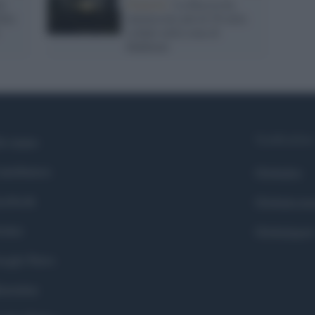
tà
Donetsk /
La Russia ha
lite
ammassato più di 50 mila
soldati nella zona di
Bakhmut
Syndication
i siamo
ntributors
Globalist
cebook
Globalscie
itter
Globalsport
ogle News
stodon