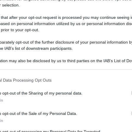
 selection.
 that after your opt-out request is processed you may continue seeing i
ased on personal information utilized by us or personal information dis
 prior to your opt-out.
rately opt-out of the further disclosure of your personal information by
di successo sul campo da una parte e complessi
he IAB’s list of downstream participants.
 Mosca e Kiev continuano la loro complessa
tion may also be disclosed by us to third parties on the IAB’s List of 
olpito un magazzino contenente “munizioni
 that may further disclose it to other third parties.
armate ucraine utilizzando “armi di precisione a
 that this website/app uses one or more Google services and may gath
l Data Processing Opt Outs
including but not limited to your visit or usage behaviour. You may click 
 to Google and its third-party tags to use your data for below specifi
o opt-out of the Sharing of my personal data.
ogle consent section.
ando di aver “spezzato” la linea difensiva russa
In
lo schieramento di “alcune delle unità più
o opt-out of the Sale of my Personal Data.
te delle forze di terra di Kiev, Alexander
In
enta “un ulteriore passo verso la completa
to opt-out of processing my Personal Data for Targeted