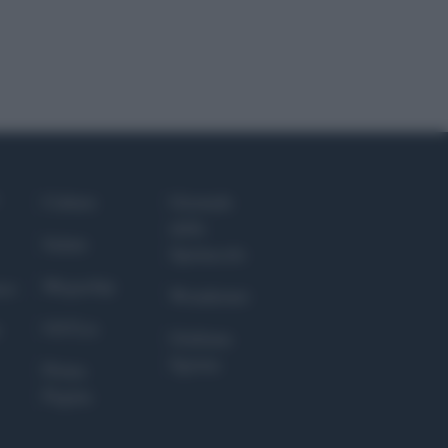
Culture
Giornale
dello
Salute
Spettacolo
Megachip
nce
Wondernet
GiULia
Giuliana
Sgrena
Prima
Pagina