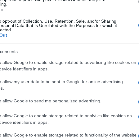
ing.
In
aino Volodymyr Zelensky conclude una campagna
o opt-out of Collection, Use, Retention, Sale, and/or Sharing
ersonal Data that Is Unrelated with the Purposes for which it
istero della Difesa, rimuovendo tutti i
lected.
Out
 uno dei volti attraverso i quali venivano
Ulti
del conflitto.
consents
o allow Google to enable storage related to advertising like cookies on
uo discorso alle Nazioni Unite, in cui spiegherà
evice identifiers in apps.
re una giusta fine”, sottolineando che “aiutare
o allow my user data to be sent to Google for online advertising
abilità, nelle regole globali e nel ripristino del
s.
to allow Google to send me personalized advertising.
ente ucraino ritorna a paragonare Putin a “Hitler”
o allow Google to enable storage related to analytics like cookies on
L'int
a guerra mondiale” se l’Ucraina dovesse cadere.
evice identifiers in apps.
Gaza:
solle
russo, Sergei Lavrov, incontra il suo omologo
o allow Google to enable storage related to functionality of the website