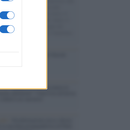
natore M5S racconta la sua esperienza sulle
e cariche di aiuti umanitari assalite
sercito israeliano. Una guerra atroce, il
ivo di disumanizzazione delle vittime, il
ismo del governo italiano e degli altri
ei, il ritorno al colonialismo. L'importanza
ovimenti.
ca /
Al maestro Francesco Guccini
cordo /
Quando Guccini raccontava le
ache epafaniche": l'intervista all'artista
i definiva un 'narratore'
udio /
Disinformazione russa e destra:
 la macchina propagandistica di Putin