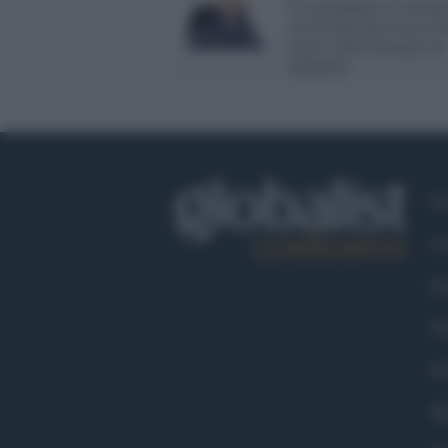
Il comandante di un'uni
aviotrasportata russa d'é
ucciso nella battaglia di
Bakhmut
Ch
Co
Fa
Tw
Go
Ma