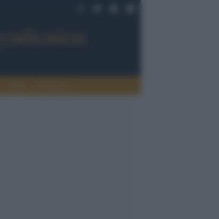
Sport
Tendenze