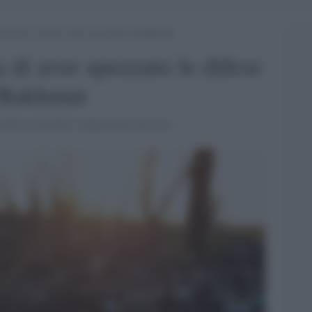
pezzato le difese russe nei pressi di Bakhmut
 di aver spezzato le difese
i Bakhmut
sia Mosca che Kiev annunciano successi