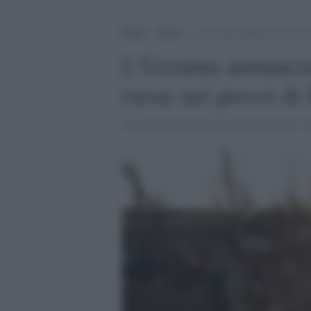
Home
>
Esteri
>
L’Ucraina annuncia di aver s
L'Ucraina annuncia
russe nei pressi d
Un'altra giornata di guerra nella quale 