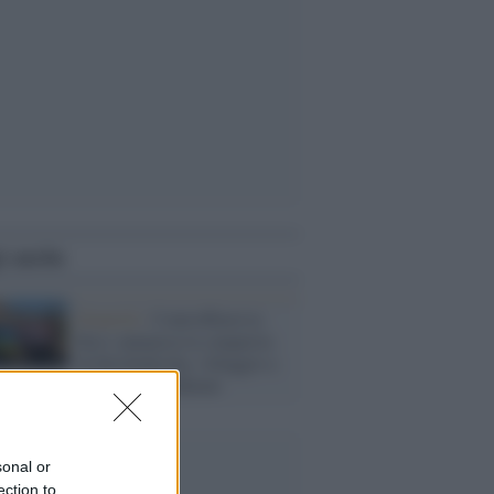
i anche
Donetsk /
Controffensiva:
Kiev annuncia la conquista
di Klishchiivka, villaggio a
ridosso di Bakhmut
sonal or
ection to