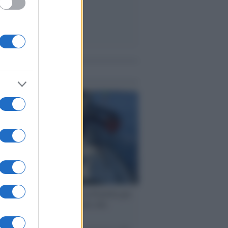
me notizie
ervista /
Marco Croatti e la Flottilla per
 le nostre vele gonfie grazie alla
vazione popolare