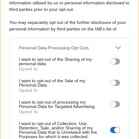
information utilized by us or personal information disclosed to
third parties prior to your opt-out.
Memoria /
Quando Pasolini raccontava i minatori italiani in
You may separately opt-out of the further disclosure of your
Belgio dopo Marcinelle
personal information by third parties on the IAB’s list of
downstream participants.
Personal Data Processing Opt Outs
This information may also be disclosed by us to third parties
Il libro /
La letteratura che racconta l’estate
on the IAB’s List of Downstream Participants that may further
I want to opt-out of the Sharing of my
disclose it to other third parties.
personal data.
Opted In
Please note that this website/app uses one or more Google
services and may gather and store information including but
I want to opt-out of the Sale of my
Personal Data.
not limited to your visit or usage behaviour. You may click to
Opted In
grant or deny consent to Google and its third-party tags to
use your data for below specified purposes in below Google
I want to opt-out of processing my
consent section.
Personal Data for Targeted Advertising.
Opted In
I want to opt-out of Collection, Use,
Retention, Sale, and/or Sharing of my
Personal Data that Is Unrelated with the
Purposes for which it was collected.