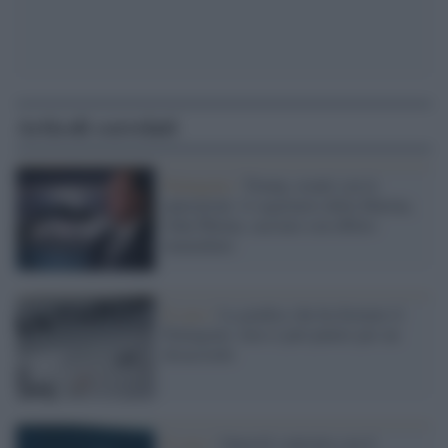
Articoli correlati
Pentagono /
Trump, avanti con le
epurazioni: il segretario della Marina,
John Phelan, cacciato con effetto
immediato
Il caso /
La giudice che ha fermato il
Pentagono: non si può punire per un
disaccordo
Il caso /
OpenAI contratta con il