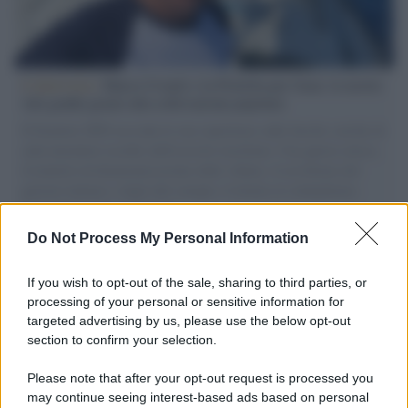
L'intervista /
Marco Croatti e la Flottilla per Gaza: le nostre
vele gonfie grazie alla sollevazione popolare
Il Senatore M5S racconta la sua esperienza sulle barche cariche di
aiuti umanitari assalite dall'esercito israeliano. Una guerra atroce,
il tentativo di disumanizzazione delle vittime, il servilismo del
governo italiano e degli altri europei, il ritorno al colonialismo.
L'importanza dei movimenti.
Do Not Process My Personal Information
Il lutto /
Addio a Livio Berruti, leggenda dello sprint
italiano
If you wish to opt-out of the sale, sharing to third parties, or
processing of your personal or sensitive information for
targeted advertising by us, please use the below opt-out
section to confirm your selection.
Il libro /
Crescere significa pentirsi: l’immaturità degli
italiani tra berlusconismo, fascismo e nuove nostalgie
Please note that after your opt-out request is processed you
may continue seeing interest-based ads based on personal