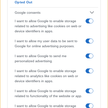
Opted Out
Syndication
Culture
Google consents
Salute
Globalist
I want to allow Google to enable storage
related to advertising like cookies on web or
Megachip
Globalscience
device identifiers in apps.
GiULia
Globalsport
I want to allow my user data to be sent to
Google for online advertising purposes.
Prima Pagina
I want to allow Google to send me
personalized advertising.
Giornale dello
Chi siamo
I want to allow Google to enable storage
Spettacolo
related to analytics like cookies on web or
Contributors
device identifiers in apps.
Wondernet
Facebook
I want to allow Google to enable storage
Giuliana Sgrena
related to functionality of the website or app.
Twitter
I want to allow Google to enable storage