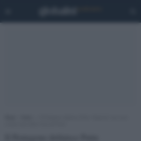
Home
>
Esteri
>
Il Pentagono definisce Putin “disperato” per avere
cercato armi dalla Corea del Nord
Il Pentagono definisce Putin