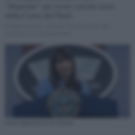
"disperato" per avere cercato armi
dalla Corea del Nord
Il regime di Putin è “disperato” per le trattative sugli
armamenti con la Corea del Nord
Sabrina Singh portavoce del Pentagono