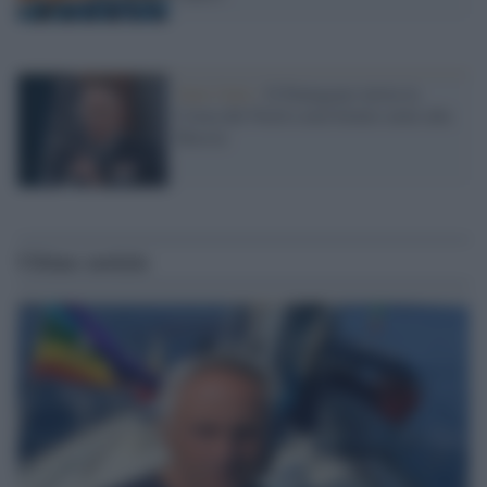
Stati Uniti /
Il Pentagono invita la
Corea del Nord a non fornire armi alla
Russia
Ultime notizie