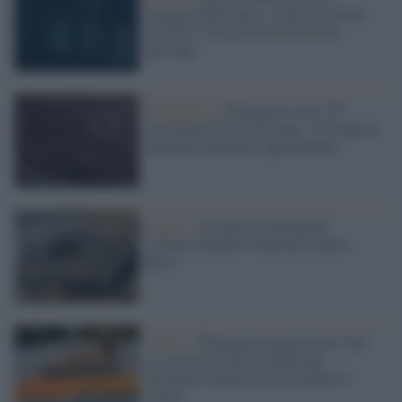
governo americano e viene boicottato:
al 295% il tasso di disattivazioni
dell’app
Il Rapporto /
Pentagono svela 757
rilevazioni Ufo in un anno: 21 di queste
meritano un'analisi approfondita
Guerra /
Ucraina, il Pentagono:
"Stiamo finendo i fondi per aiutare
Kiev"
Guerra /
Pentagono negazionista: non
ci sono prove che le munizioni
all'uranio impoverito provochino il
cancro