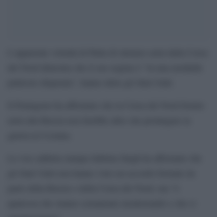
L’apparente volontà di Putin di ottenere armi dalla Corea
del Nord dimostra che il suo regime è “in una modalità
piuttosto disperata”, hanno detto gli Stati Uniti.
Il Pentagono ha affermato che la Corea del Nord fornire
armi alla Russia non farebbe altro che prolungare la
guerra in Ucraina.
La vice addetta stampa Sabrina Singh ha affermato che
gli Stati Uniti non hanno visto un accordo formale da
parte della Russia o della Corea del Nord, ma “è
qualcosa che stiamo certamente monitorando e che ci