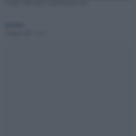
Ucraina, l'Onu contro i crimini di guerra russi
globalist
16 Marzo 2023 - 15.37