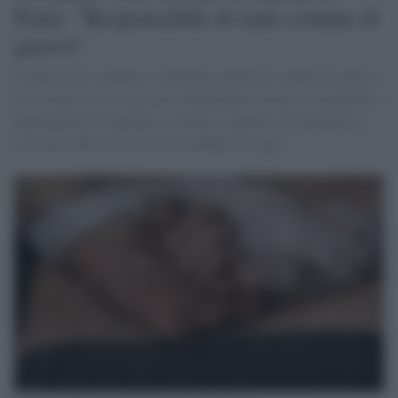
Putin: "Responsabile di tanti crimini di
guerra"
La Russia ha commesso un'ampia gamma di crimini di guerra
in Ucraina, tra cui uccisioni intenzionali, torture sistematiche e
deportazione di bambini, secondo il rapporto di un'inchiesta
sostenuta dalle Nazioni Unite pubblicato oggi.