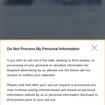
L'intervista /
Marco Croatti e la Flottilla per Gaza: le nostre
vele gonfie grazie alla sollevazione popolare
Il Senatore M5S racconta la sua esperienza sulle barche cariche di
aiuti umanitari assalite dall'esercito israeliano. Una guerra atroce,
il tentativo di disumanizzazione delle vittime, il servilismo del
governo italiano e degli altri europei, il ritorno al colonialismo.
L'importanza dei movimenti.
Do Not Process My Personal Information
Musica /
Al maestro Francesco Guccini
If you wish to opt-out of the sale, sharing to third parties, or
processing of your personal or sensitive information for
targeted advertising by us, please use the below opt-out
section to confirm your selection.
Il ricordo /
Quando Guccini raccontava le "Cronache
epafaniche": l'intervista all'artista che si definiva un
Please note that after your opt-out request is processed you
'narratore'
may continue seeing interest-based ads based on personal
information utilized by us or personal information disclosed to
third parties prior to your opt-out.