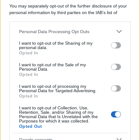
Lo studio /
Disinformazione russa e destra: anche la
You may separately opt-out of the further disclosure of your
macchina propagandistica di Putin dietro la crisi di Ceuta
personal information by third parties on the IAB’s list of
downstream participants.
Personal Data Processing Opt Outs
This information may also be disclosed by us to third parties
Tendenze /
Sale il numero degli acquisti online in Europa e
on the IAB’s List of Downstream Participants that may further
I want to opt-out of the Sharing of my
aumentano le vendite di articoli second hand
disclose it to other third parties.
personal data.
Opted In
Please note that this website/app uses one or more Google
services and may gather and store information including but
I want to opt-out of the Sale of my
Personal Data.
not limited to your visit or usage behaviour. You may click to
Opted In
grant or deny consent to Google and its third-party tags to
use your data for below specified purposes in below Google
I want to opt-out of processing my
consent section.
Personal Data for Targeted Advertising.
Opted In
I want to opt-out of Collection, Use,
Retention, Sale, and/or Sharing of my
Personal Data that Is Unrelated with the
Purposes for which it was collected.
Opted Out
Syndication
Culture
Google consents