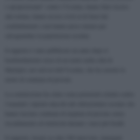
e sproporzionati” contro l’Ucraina, hanno fatto ricorso
alla tortura, hanno ucciso civili al di fuori dei
combattimenti e non hanno preso misure per
salvaguardare la popolazione ucraina.
Il rapporto è stato pubblicato un anno dopo il
bombardamento russo di un teatro nella città di
Mariupol, nel sud-est dell’Ucraina, che ha causato la
morte di centinaia di persone.
La commissione ha citato come potenziali crimini contro
l’umanità i ripetuti attacchi alle infrastrutture ucraine che
hanno lasciato centinaia di migliaia di persone senza
riscaldamento ed elettricità durante i mesi più freddi.
Il rapporto, basato su oltre 500 interviste, immagini