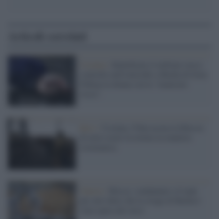
Articoli correlati
Ucraina /
Identificato il militare russo
coinvolto nell'omicidio a Bucha di Irina
Filkina la donna con la "manicure
rossa".
Kiev /
Ucraina, l'Onu accusa la Russia
di avere usato la tortura in maniera
sistematica
Guerra /
Mosca: condannato a 8 anni
per aver detto che la strage di Bucha è
stata opera dei russi