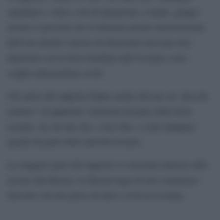
satellitari e visite a siti di detenzione e tombe, giunge
mentre si prevede che il tribunale penale internazionale
dell’Aia chieda l’arresto di funzionari russi per aver
deportato con la forza bambini dall’Ucraina e aver
colpito infrastrutture civili.
Gli autori del rapporto hanno anche rilevato un “piccolo
numero” di apparenti violazioni da parte delle forze
ucraine, tra cui una che, a loro dire, è sotto indagine
penale da parte delle autorità ucraine.
La maggior parte del rapporto si concentra tuttavia sulle
accuse alla Russia. La Russia nega di aver commesso
atrocità o di aver preso di mira i civili in Ucraina.