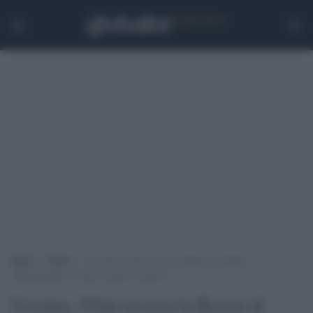
Home
>
Esteri
>
Ucraina, l’Onu accusa la Russia di Putin:
“Responsabile di tanti crimini di guerra”
Ucraina, l'Onu accusa la Russia di