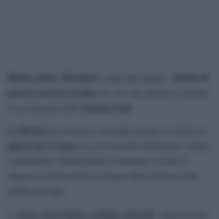
Bucha, Irpin, Mariupol
crimini di
e tanti altri luoghi:
guerra russi in Ucraina
che ora sono provati al termine
Nazioni Unite
di na inchiesta delle
.
La Russia
ha commesso un’ampia gamma di crimini di
guerra in Ucraina,
tra cui uccisioni intenzionali, torture
sistematiche e deportazione di bambini, secondo il
rapporto di un’inchiesta sostenuta dalle Nazioni Unite
pubblicato oggi.
forze russe hanno condotto attacchi
Le
“indiscriminati