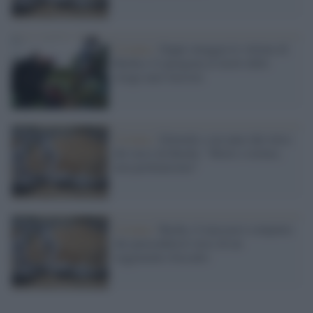
Ucraina /
Zuppi omaggia le vittime di
Bucha e li paragona ai morti delle
strage nazi-fasciste
Ucraina /
Zelensky a un anno dal ritiro
dei russi da Bucha: "Morti e torture,
non perdoneremo"
Ucraina /
Bucha, il massacro compiuto
dai paracadutisti russi di un
reggimento d'assalto