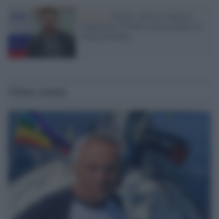
Censura /
Russia, chiesti 9 anni per
l'oppositore di Putin: non ha negato la
strage di Bucha
Ultime notizie