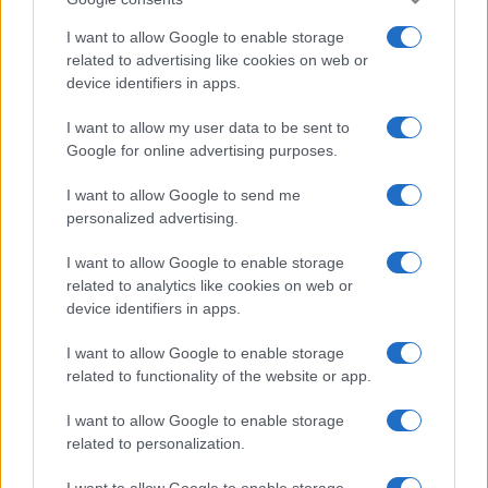
Salute
Globalist
I want to allow Google to enable storage
related to advertising like cookies on web or
Megachip
Globalscience
device identifiers in apps.
GiULia
Globalsport
I want to allow my user data to be sent to
Google for online advertising purposes.
Prima Pagina
I want to allow Google to send me
personalized advertising.
Giornale dello
Chi siamo
I want to allow Google to enable storage
Spettacolo
related to analytics like cookies on web or
Contributors
device identifiers in apps.
Wondernet
Facebook
I want to allow Google to enable storage
Giuliana Sgrena
related to functionality of the website or app.
Twitter
I want to allow Google to enable storage
Google News
related to personalization.
Mastodon