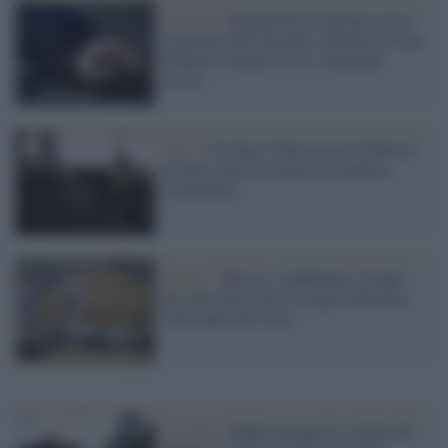
Ucraina /
Identificato il militare russo
coinvolto nell'omicidio a Bucha di Irina
Filkina la donna con la "manicure
rossa".
Kiev /
Ucraina, l'Onu accusa la Russia
di avere usato la tortura in maniera
sistematica
Guerra /
Mosca: condannato a 8 anni
per aver detto che la strage di Bucha è
stata opera dei russi
Ucraina /
Zuppi omaggia le vittime di