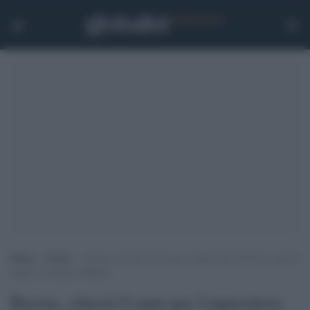
Home
>
Esteri
>
Russia, chiesti 9 anni per l’oppositore di Putin: non ha
negato la strage di Bucha
Russia, chiesti 9 anni per l'oppositore