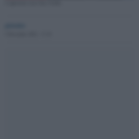
L'oppositore russo Ilya Yashin
globalist
5 Dicembre 2022 - 17.18