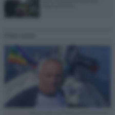
Bucha e li paragona ai morti delle
strage nazi-fasciste
Ultime notizie
L'intervista /
Marco Croatti e la Flottilla per Gaza: le nostre