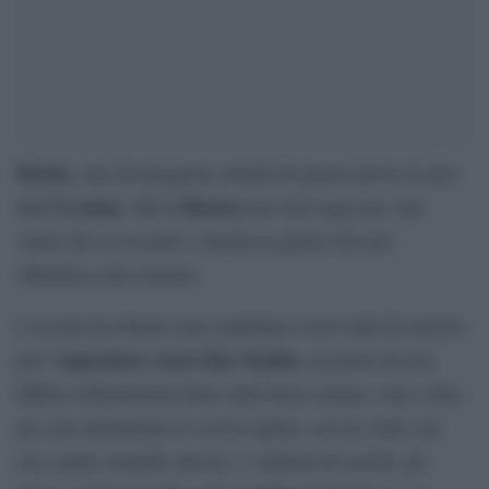
Bucha
, uno dei peggiori crimini di guerra messi in atto
Ucraina
Russia
dall’
. Ma la
non solo nega ma. non
vuole che se ne parli e manda in galera chi non
obbedisce alla censura.
L’accusa ha chiesto una condanna a nove anni di carcere
oppositore russo Ilya Yashin
per l’
, accusato di aver
diffuso informazioni false sulle forze armate, vale a dire,
per aver denunciato lo scorso aprile, con un video sul
suo canale youtube che ha 1,3 milioni di iscritti, gli