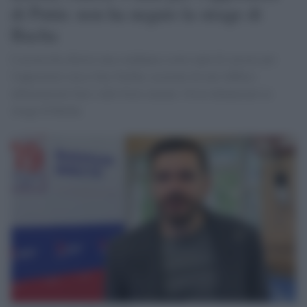
di Putin: non ha negato la strage di
Bucha
L'accusa ha chiesto una condanna a nove anni di carcere per
l'oppositore russo Ilya Yashin, accusato di aver diffuso
informazioni false sulle forze armate. Ossia denunciato la
strage di Bucha