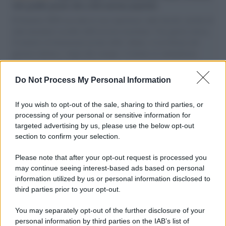
vele gonfie grazie alla sollevazione popolare
Il Senatore M5S racconta la sua esperienza sulle barche cariche di
aiuti umanitari assalite dall'esercito israeliano. Una guerra atroce,
il tentativo di disumanizzazione delle vittime, il servilismo del
governo italiano e degli altri europei, il ritorno al colonialismo.
L'importanza dei movimenti.
Do Not Process My Personal Information
Musica /
Al maestro Francesco Guccini
If you wish to opt-out of the sale, sharing to third parties, or
processing of your personal or sensitive information for
targeted advertising by us, please use the below opt-out
section to confirm your selection.
Il ricordo /
Quando Guccini raccontava le "Cronache
epafaniche": l'intervista all'artista che si definiva un
Please note that after your opt-out request is processed you
'narratore'
may continue seeing interest-based ads based on personal
information utilized by us or personal information disclosed to
third parties prior to your opt-out.
Lo studio /
Disinformazione russa e destra: anche la
You may separately opt-out of the further disclosure of your
macchina propagandistica di Putin dietro la crisi di Ceuta
personal information by third parties on the IAB’s list of