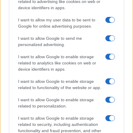
related to advertising like cookies on web or
Megachip
Globalscience
device identifiers in apps.
GiULia
Globalsport
I want to allow my user data to be sent to
Google for online advertising purposes.
Prima Pagina
I want to allow Google to send me
personalized advertising.
Giornale dello
Chi siamo
I want to allow Google to enable storage
Spettacolo
related to analytics like cookies on web or
Contributors
device identifiers in apps.
Wondernet
Facebook
I want to allow Google to enable storage
Giuliana Sgrena
related to functionality of the website or app.
Twitter
I want to allow Google to enable storage
Google News
related to personalization.
Mastodon
I want to allow Google to enable storage
related to security, including authentication
Cookie Policy
functionality and fraud prevention, and other