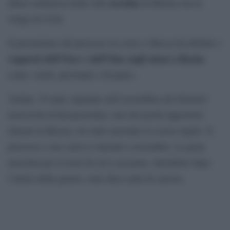
ucraina
abusi commessi nella città
di Bucha con la
strage di civili.
Il procuratore del processo in corso a Mosca ha definito i
rapporti dell’Osce e dell’Onu sugli abusi a Bucha
come «ostili, prevenuti e di parte».
Yashin, 39 anni, deputato dell’assemblea del distretto
moscovita di Krasnoselsky, uno dei pochi oppositori
rimasti in Russia, era stato arrestato lo scorso luglio. Il
processo a suo carico è iniziato a novembre. La pena
massima per il resto di cui è accusato, introdotto dopo
l’inizio della guerra, sono dieci anni di carcere.