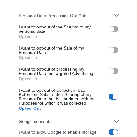
downstream participants.
Personal Data Processing Opt Outs
This information may also be disclosed by us to third parties
Tendenze /
Sale il numero degli acquisti online in Europa e
on the IAB’s List of Downstream Participants that may further
I want to opt-out of the Sharing of my
aumentano le vendite di articoli second hand
disclose it to other third parties.
personal data.
Opted In
Please note that this website/app uses one or more Google
services and may gather and store information including but
I want to opt-out of the Sale of my
Personal Data.
not limited to your visit or usage behaviour. You may click to
Opted In
grant or deny consent to Google and its third-party tags to
use your data for below specified purposes in below Google
I want to opt-out of processing my
consent section.
Personal Data for Targeted Advertising.
Opted In
I want to opt-out of Collection, Use,
Retention, Sale, and/or Sharing of my
Personal Data that Is Unrelated with the
Purposes for which it was collected.
Opted Out
Syndication
Culture
Google consents
Salute
Globalist
I want to allow Google to enable storage