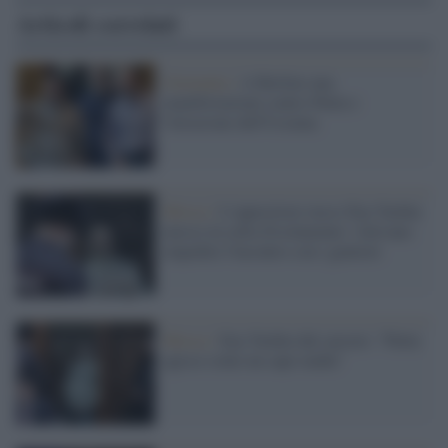
Articoli correlati
Germania /
A Berlino una
manifestazione contro Putin e
l'invasione dell'Ucraina
Mosca /
L'oppositore russo Ilya Yashin
messo in cella d'isolamento: volevano
impedire l'incontro con i genitori
Mosca /
Ilya Yashin dal carcere: "Putin
agisce come un capo mafia"