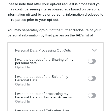
Russia e chiede il rispetto del diritto umanitario e della
Please note that after your opt-out request is processed you
diplomazia
may continue seeing interest-based ads based on personal
information utilized by us or personal information disclosed to
third parties prior to your opt-out.
Il centenario /
A L'Aquila arriva la mostra "Tito, 100 anni
You may separately opt-out of the further disclosure of your
attraverso la forma"
personal information by third parties on the IAB’s list of
downstream participants.
Personal Data Processing Opt Outs
This information may also be disclosed by us to third parties
Il medagliere /
Europei di nuoto: Pellecani guida una super
on the IAB’s List of Downstream Participants that may further
I want to opt-out of the Sharing of my
Italia
disclose it to other third parties.
personal data.
Opted In
Please note that this website/app uses one or more Google
services and may gather and store information including but
I want to opt-out of the Sale of my
Personal Data.
not limited to your visit or usage behaviour. You may click to
Opted In
grant or deny consent to Google and its third-party tags to
use your data for below specified purposes in below Google
I want to opt-out of processing my
consent section.
Personal Data for Targeted Advertising.
Opted In
I want to opt-out of Collection, Use,