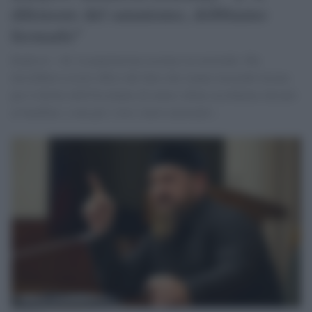
difensore del satanismo, dobbiamo
fermarlo"
Kadyrov: «Sì, la popolazione ucraina sta morendo. Ma
dovrebbero essere offesi dal fatto che stanno morendo invano
per il diritto dell'Occidente di tenere sfilate arcobaleno davanti
ai bambini, e non per i loro valori nazionali».