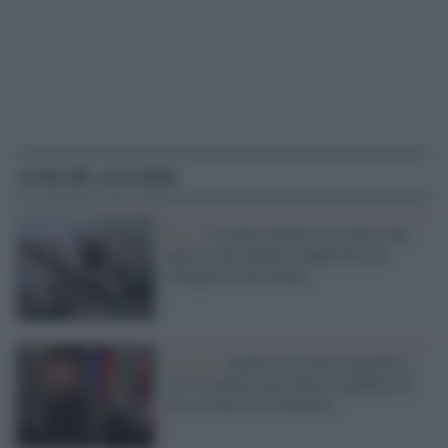
Articoli correlati
Kiev /
Ucraina: Kadyrov ha detto che
unità cecene hanno conquistato un
villaggio vicino Sumy
Groznyj /
Kadyrov ha fatto seppellire
vivo il medico personale sospettato di
aver cercato di avvelenarlo