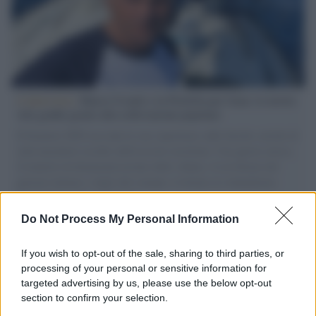
L'intervista /
Marco Croatti e la Flottilla per Gaza: le nostre
vele gonfie grazie alla sollevazione popolare
Il Senatore M5S racconta la sua esperienza sulle barche cariche di
aiuti umanitari assalite dall'esercito israeliano. Una guerra atroce,
il tentativo di disumanizzazione delle vittime, il servilismo del
governo italiano e degli altri europei, il ritorno al colonialismo.
L'importanza dei movimenti.
Do Not Process My Personal Information
Il caso /
Trump ha quasi esaurito l'arsenale Usa, ma il
tycoon smentisce
If you wish to opt-out of the sale, sharing to third parties, or
processing of your personal or sensitive information for
targeted advertising by us, please use the below opt-out
section to confirm your selection.
Chiesa /
Papa Leone XIV denuncia le violenze in Ucraina e