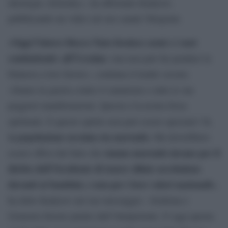
ideologia: Zelensky», ha affermato Kadyrov,
pubblicando un video sul suo canale Telegram.
«Oggi l’intero blocco Nato fornisce armi e i suoi
combattenti» all’Ucraina
«ma non può far pendere la
bilancia a loro favore», continua il leader ceceno.
«Siamo in guerra contro il satanismo e tutte le sue
peggiori manifestazioni. Questa è la nostra forza
spirituale. E questo spirito non può essere spezzato! Sì,
a popolazione ucraina sta morendo.
l
Ma dovrebbero
stanno morendo invano per il
essere offesi dal fatto che
diritto dell’Occidente di tenere sfilate arcobaleno
davanti ai bambini, e non per i loro valori nazionali»
,
ha detto Kadyrov nel suo messaggio. «Sodoma e
Gomorra furono punite dall’Onnipotente. E oggi questa