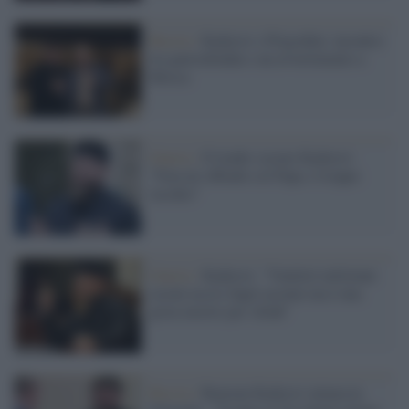
Russia /
Kadyrov e Prigozhin: incontro
tra guerrafondai e un avvertimento a
Mosca
Guerra /
Il leader ceceno Kadyrov:
"Non mi offendo col Papa, è troppo
vecchio"
Guerra /
Kadyrov: "Ventitré miliziani
ceceni uccisi dagli ucraini ma è una
gioia morire per Allah"
Russia /
Ramzan Kadyrov minaccia