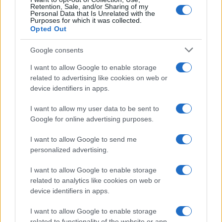
Retention, Sale, and/or Sharing of my
Personal Data that Is Unrelated with the
Purposes for which it was collected.
Opted Out
Syndication
Culture
Google consents
Salute
Globalist
I want to allow Google to enable storage
related to advertising like cookies on web or
Megachip
Globalscience
device identifiers in apps.
GiULia
Globalsport
I want to allow my user data to be sent to
Google for online advertising purposes.
Prima Pagina
I want to allow Google to send me
personalized advertising.
Giornale dello
Chi siamo
I want to allow Google to enable storage
Spettacolo
related to analytics like cookies on web or
Contributors
device identifiers in apps.
Wondernet
Facebook
I want to allow Google to enable storage
Giuliana Sgrena
related to functionality of the website or app.