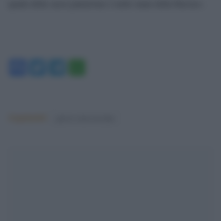
spada della sacra punizione è nelle mani della Russia».
Facebook
Twitter
Telegram
WhatsApp
Argomenti:
guerra russo-ucraina