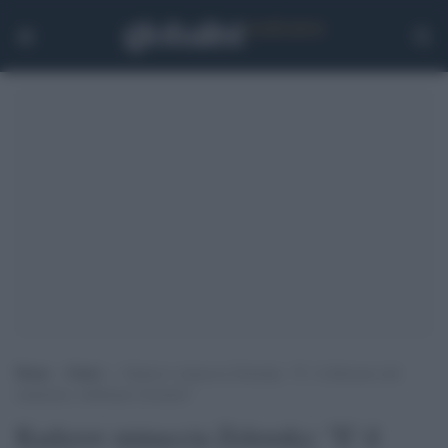
Home
>
Esteri
>
Kadyrov minaccia Zelensky: “E’ il difensore del
satanismo, dobbiamo fermarlo”
Kadyrov minaccia Zelensky: "E' il