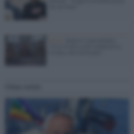
Zelensky: "Scappa in Occidente prima
che arriviamo"
Russia /
Kadyrov il guerrafondaio:
"Circa 10 mila ceceni combattono in
Ucraina e altri arriveranno"
Ultime notizie