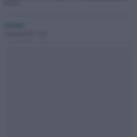
Kadyrov
globalist
9 Gennaio 2023 - 14.23