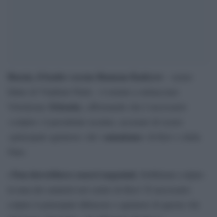
Russia, il leader ceceno Ramzan Kadyrov
– uomo
fidato di Vladimir Putin – è tornato a minacciare
Zelensky
Volodymyr
, affermando che è necessario
«colpire» il presidente ucraino, accusato di essere
satanismo
«principale agitatore» del «
» di Kiev e della
Nato.
«Non dovrebbero esserci negoziati.
Dobbiamo colpire
la tana dei satanisti nel centro di Kiev! È necessario
colpire il principale difensore e agitatore di questa vile