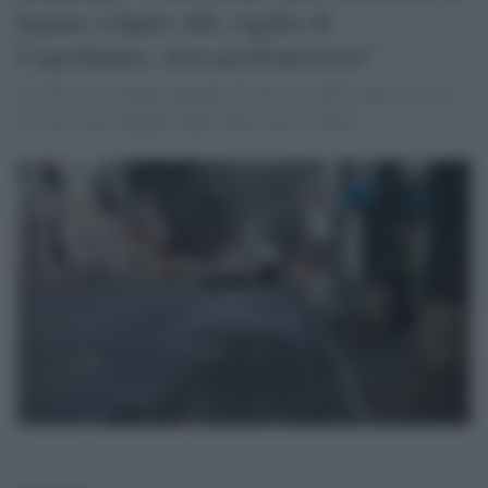
hanno colpito alla vigilia di
Capodanno, non perdoneremo"
Le forze russe hanno lanciato 20 missili sull'Ucraina, tra cui
12 sono stati abbattuti dalla difesa aerea di Kiev