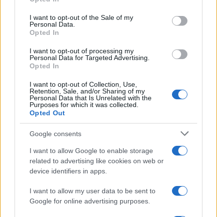
Please note that this website/app uses one or more Google
services and may gather and store information including but
I want to opt-out of the Sale of my
Personal Data.
not limited to your visit or usage behaviour. You may click to
Opted In
grant or deny consent to Google and its third-party tags to
use your data for below specified purposes in below Google
I want to opt-out of processing my
consent section.
Personal Data for Targeted Advertising.
Opted In
I want to opt-out of Collection, Use,
Retention, Sale, and/or Sharing of my
Personal Data that Is Unrelated with the
Purposes for which it was collected.
Opted Out
Syndication
Culture
Google consents
Salute
Globalist
I want to allow Google to enable storage
related to advertising like cookies on web or
Megachip
Globalscience
device identifiers in apps.
GiULia
Globalsport
I want to allow my user data to be sent to
Google for online advertising purposes.
Prima Pagina