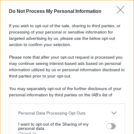
L'importanza dei movimenti.
Do Not Process My Personal Information
Palestina /
Il Board of Peace di Trump assegna il primo
contratto per un rudimentale avamposto militare a Gaza
If you wish to opt-out of the sale, sharing to third parties, or
processing of your personal or sensitive information for
targeted advertising by us, please use the below opt-out
section to confirm your selection.
L'evento /
La Sila diventa un palcoscenico naturale: nasce “A
Farla Amare Comincia Tu – Opera Sila”
Please note that after your opt-out request is processed you
may continue seeing interest-based ads based on personal
information utilized by us or personal information disclosed to
third parties prior to your opt-out.
Il ricordo /
Le radici di Francesco Guccini
You may separately opt-out of the further disclosure of your
personal information by third parties on the IAB’s list of
downstream participants.
Personal Data Processing Opt Outs
This information may also be disclosed by us to third parties
L'anniversario /
90 anni di Yves Saint Laurent, tra moda e
on the IAB’s List of Downstream Participants that may further
I want to opt-out of the Sharing of my
scandali
disclose it to other third parties.
personal data.
Opted In