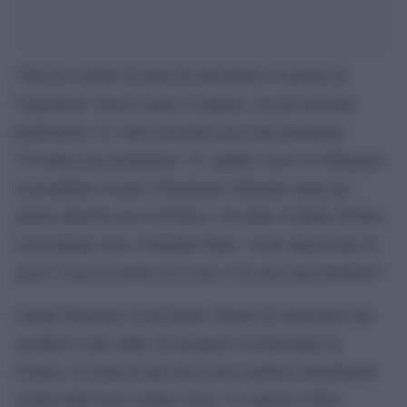
“Diverse ondate di attacchi missilistici il giorno di
Capodanno. Razzi contro il popolo, ma gli inumani
perderanno. Lo stato terrorista non sarà perdonato,
l’Ucraina non perdonerà”. E’ quanto scrive su Telegram
il presidente ucraino Volodymyr Zelensky dopo gli
ultimi attacchi russi sul Paese. Secondo il leader di Kiev
il presidente russo Vladimir Putin “vuole dimostrare di
avere l’esercito dietro di sè ma si sta solo nascondendo”.
Canali Telegram locali hanno riferito di esplosioni che
sarebbero state udite all’aeroporto di Dzhankoi in
Crimea. Si tratta di una base aerea militare attualmente
gestita dalle forze armate russe. Lo riporta il Kiev