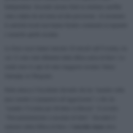
Independent. Secondo alcune fonti la struttura sarebbe
stata colpita da un’arma ad alta precisione. Al momento
le autorità locali non hanno fornito commenti al riguardo
e neanche quelle ucraine.
Le forze russe hanno lanciato 20 missili sull’Ucraina, tra
cui 12 sono stati abbattuti dalla difesa aerea di Kiev. Lo
rende noto il capo di stato maggiore ucraino Valery
Zaloujny su Telegram.
Putin attacca l’Occidente dicendo che ha “mentito sulla
pace mentre si preparava all’aggressione” e che sta
“usando l’Ucraina per dividere la Russia”. E avverte:
“Non permetteremo a nessuno di farlo”. Secondo il
esercito russo
ministro della Difesa di Kiev, l’
deve