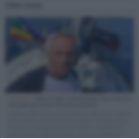
Ultime notizie
L'intervista /
Marco Croatti e la Flottilla per Gaza: le nostre
vele gonfie grazie alla sollevazione popolare
Il Senatore M5S racconta la sua esperienza sulle barche cariche di
aiuti umanitari assalite dall'esercito israeliano. Una guerra atroce,
il tentativo di disumanizzazione delle vittime, il servilismo del
governo italiano e degli altri europei, il ritorno al colonialismo.