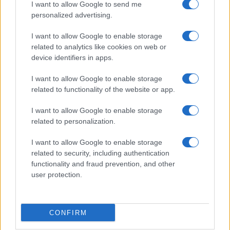
I want to allow Google to send me
personalized advertising.
Giornale dello
Chi siamo
I want to allow Google to enable storage
Spettacolo
related to analytics like cookies on web or
Contributors
device identifiers in apps.
Wondernet
Facebook
I want to allow Google to enable storage
Giuliana Sgrena
related to functionality of the website or app.
Twitter
I want to allow Google to enable storage
Google News
related to personalization.
Mastodon
I want to allow Google to enable storage
related to security, including authentication
Cookie Policy
functionality and fraud prevention, and other
user protection.
Preferenze Privacy
CONFIRM