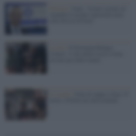
Palestina /
Gantz: "Israele è pronto ad
espandere le proprie operazioni aeree
sulla Striscia di Gaza"
La crisi /
Il Norwegian Refugee
Council: 11 dei minori uccisi a Gaza
avevano già subito traumi
Lo scontro /
Notte di sangue a Gaza: 23
morti e 50 feriti nei raid israeliani