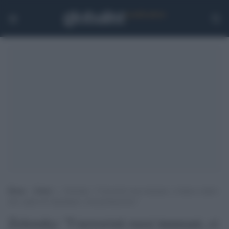
Home
>
Esteri
>
Zelensky: “I terroristi russi inumani, ci hanno colpito
alla vigilia di Capodanno, non perdoneremo”
Zelensky: "I terroristi russi inumani, ci