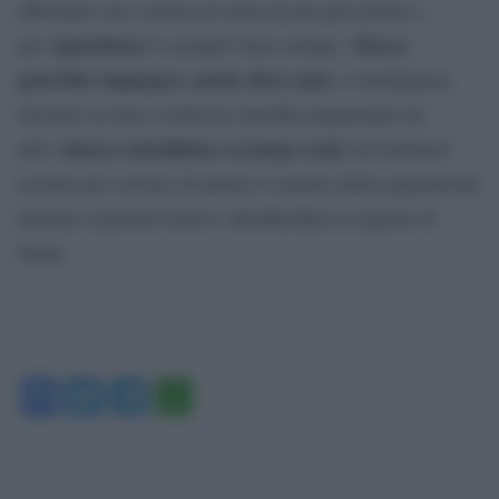
affrontare una carenza di armi ad alta precisione e,
ripristinare
Mosca
per
le proprie forze armate,
potrebbe impiegare anche dieci anni
. L’intelligence
Gb però avverte: la Russia starebbe preparando un
attacco missilistico su larga scala
altro
sul territorio
ucraino per cercare di minare il morale della popolazione
durante il periodo festivo. Bombardata la regione di
Sumy.
Facebook
Twitter
Telegram
WhatsApp