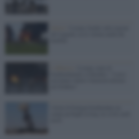
Guerra /
Ucraina, bombe sulla regione
del Lugansk, tra le vittime anche dei
bambini
L'offensiva /
Ucraina, notte di
bombardamenti a Chernikiv: "I russi
non hanno ridotto l'intensità militare
nel Donbass"
I droni di Erdogan bombardano un
campo profughi in Iraq: tre civili curdi
morti