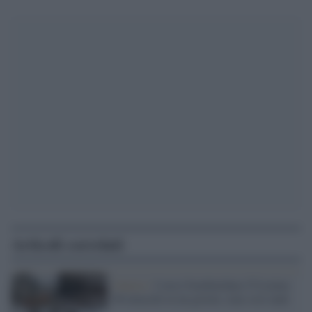
Articoli correlati
Guerra /
I russi bombardano l'Ucraina:
80 attacchi in un giorno, mai così tanti