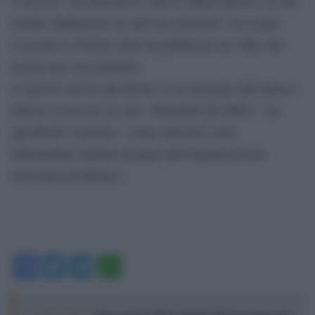
L’esercito “ha attaccato le case di Yahya Sinwar e di suo
fratello Muhammd, un attivista terrorista”, ha scritto
l’esercito su Twitter, dove ha pubblicato un video che
mostra una casa distrutta.
L’esercito non ha specificato se al momento dell’attacco
Sinwar si trovasse in casa. “Entrambi gli edifici – ha
specificato l’esercito – erano utilizzati come
infrastrutture militari da parte dell’organizzazione
terroristica di Hamas”.
Facebook
Twitter
Telegram
WhatsApp