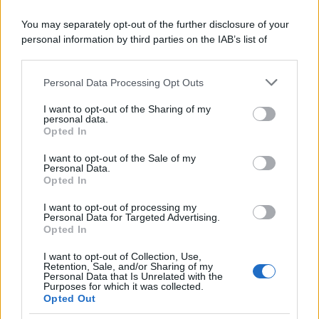
Il ricordo /
Le radici di Francesco Guccini
You may separately opt-out of the further disclosure of your
personal information by third parties on the IAB’s list of
downstream participants.
Personal Data Processing Opt Outs
This information may also be disclosed by us to third parties
L'anniversario /
90 anni di Yves Saint Laurent, tra moda e
on the IAB’s List of Downstream Participants that may further
I want to opt-out of the Sharing of my
scandali
disclose it to other third parties.
personal data.
Opted In
Please note that this website/app uses one or more Google
services and may gather and store information including but
I want to opt-out of the Sale of my
Personal Data.
not limited to your visit or usage behaviour. You may click to
Opted In
grant or deny consent to Google and its third-party tags to
use your data for below specified purposes in below Google
I want to opt-out of processing my
consent section.
Personal Data for Targeted Advertising.
Opted In
I want to opt-out of Collection, Use,
Retention, Sale, and/or Sharing of my
Personal Data that Is Unrelated with the
Purposes for which it was collected.
Opted Out
Syndication