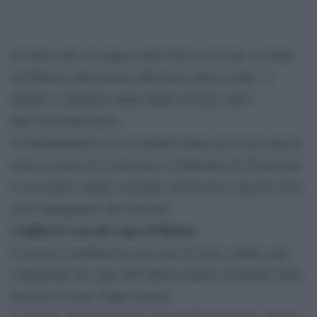
Un’altra notte di sangue nella Striscia di Gaza: si tratta
del bilancio più pesante dall’inizio degli scontri. A
riferirlo il ministero della Salute di Gaza citato
dall’Associated press.
I bombardamenti aerei israeliani hanno provocato questa
notte la morte di 23 persone e il ferimento di 50 persone.
I soccorritori stanno scavando ancora tra le macerie dove
sono intrappolate altre persone.
Colpita la casa del capo di Hamas
L’esercito israeliano ha reso noto di avere colpito oggi
l’abitazione del capo dell’ufficio politico di Hamas nella
Striscia di Gaza, Yahya Sinwar.