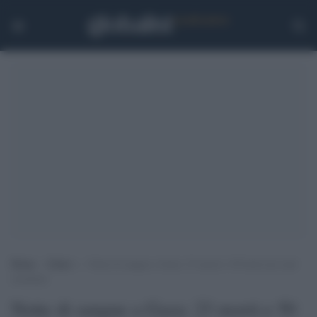
Home
>
Esteri
>
Notte di sangue a Gaza: 23 morti e 50 feriti nei raid
israeliani
Notte di sangue a Gaza: 23 morti e 50