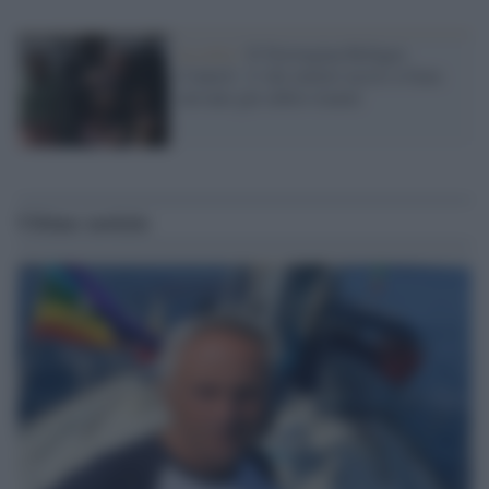
La crisi /
Il Norwegian Refugee
Council: 11 dei minori uccisi a Gaza
avevano già subito traumi
Ultime notizie