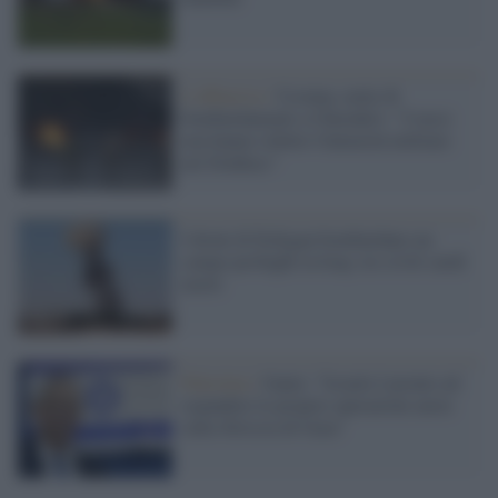
L'offensiva /
Ucraina, notte di
bombardamenti a Chernikiv: "I russi
non hanno ridotto l'intensità militare
nel Donbass"
I droni di Erdogan bombardano un
campo profughi in Iraq: tre civili curdi
morti
Palestina /
Gantz: "Israele è pronto ad
espandere le proprie operazioni aeree
sulla Striscia di Gaza"