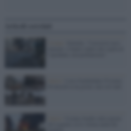
Articoli correlati
Ucraina /
Zelensky: "I terroristi russi
inumani, ci hanno colpito alla vigilia di
Capodanno, non perdoneremo"
Guerra /
I russi bombardano l'Ucraina:
80 attacchi in un giorno, mai così tanti
Guerra /
Ucraina, bombe sulla regione
del Lugansk, tra le vittime anche dei
bambini