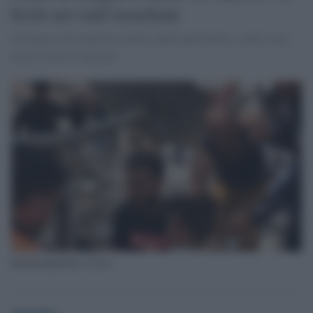
feriti nei raid israeliani
Il bilancio del ministero della salute palestinese: molti sono
ancora sotto le macerie
Bombardamenti a Gaza
globalist