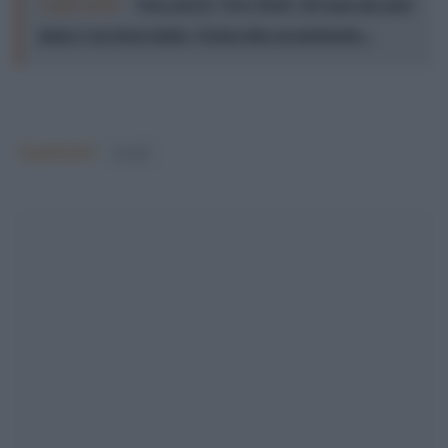
Leggi anche:
Non sarà il "New Deal" di Gaza ma quel
piano è un buon inizio. Netanyahu permettendo...
Argomenti:
israele