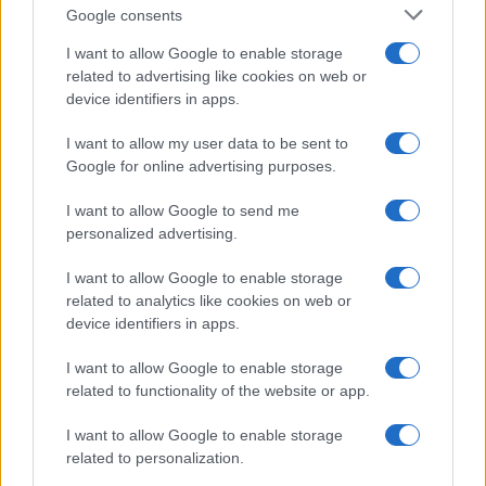
Culture
Google consents
Salute
Globalist
I want to allow Google to enable storage
related to advertising like cookies on web or
Megachip
Globalscience
device identifiers in apps.
GiULia
Globalsport
I want to allow my user data to be sent to
Google for online advertising purposes.
Prima Pagina
I want to allow Google to send me
personalized advertising.
Giornale dello
Chi siamo
I want to allow Google to enable storage
Spettacolo
related to analytics like cookies on web or
Contributors
device identifiers in apps.
Wondernet
Facebook
I want to allow Google to enable storage
Giuliana Sgrena
related to functionality of the website or app.
Twitter
I want to allow Google to enable storage
Google News
related to personalization.