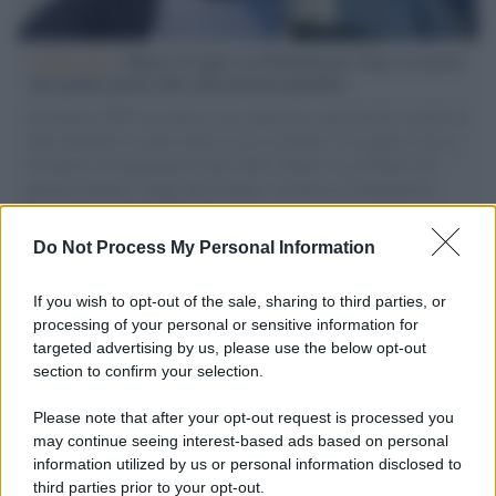
L'intervista /
Marco Croatti e la Flottilla per Gaza: le nostre
vele gonfie grazie alla sollevazione popolare
Il Senatore M5S racconta la sua esperienza sulle barche cariche di
aiuti umanitari assalite dall'esercito israeliano. Una guerra atroce,
il tentativo di disumanizzazione delle vittime, il servilismo del
governo italiano e degli altri europei, il ritorno al colonialismo.
L'importanza dei movimenti.
Do Not Process My Personal Information
Palestina /
Il Board of Peace di Trump assegna il primo
contratto per un rudimentale avamposto militare a Gaza
If you wish to opt-out of the sale, sharing to third parties, or
processing of your personal or sensitive information for
targeted advertising by us, please use the below opt-out
section to confirm your selection.
L'evento /
La Sila diventa un palcoscenico naturale: nasce “A
Farla Amare Comincia Tu – Opera Sila”
Please note that after your opt-out request is processed you
may continue seeing interest-based ads based on personal
information utilized by us or personal information disclosed to
third parties prior to your opt-out.