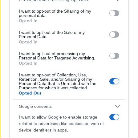
This information may also be disclosed by us to third parties
Tendenze /
Sale il numero degli acquisti online in Europa e
on the IAB’s List of Downstream Participants that may further
I want to opt-out of the Sharing of my
aumentano le vendite di articoli second hand
disclose it to other third parties.
personal data.
Opted In
Please note that this website/app uses one or more Google
services and may gather and store information including but
I want to opt-out of the Sale of my
Personal Data.
not limited to your visit or usage behaviour. You may click to
Opted In
grant or deny consent to Google and its third-party tags to
use your data for below specified purposes in below Google
I want to opt-out of processing my
consent section.
Personal Data for Targeted Advertising.
Opted In
I want to opt-out of Collection, Use,
Retention, Sale, and/or Sharing of my
Personal Data that Is Unrelated with the
Purposes for which it was collected.
Opted Out
Syndication
Culture
Google consents
Salute
Globalist
I want to allow Google to enable storage
related to advertising like cookies on web or
Megachip
Globalscience
device identifiers in apps.