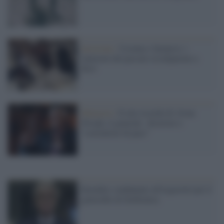
Invasione /
Ucraina e Sarajevo: i
fantasmi del passato ricompaiono a
Kiev
Memoria /
Il mio ricordo di Jovan
Divjak, il generale disertore e
“costruttore di pace”
Karadzic condannato all'ergastolo per il
genocidio di Srebrenica