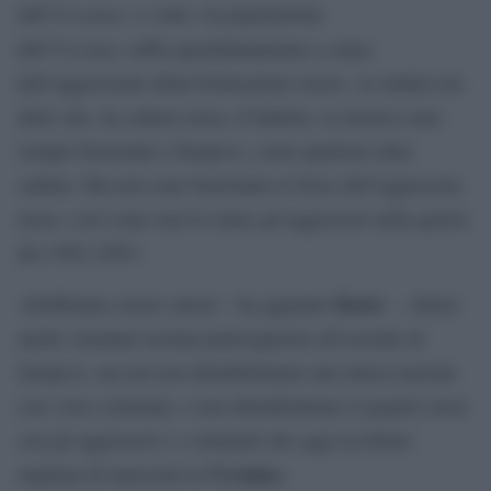
Ucraina
dell’
» e come «la popolazione
Ucraina
dell’
soffra quotidianamente a causa
dell’aggressione della Federazione russa», la sindaca ha
detto che «la cultura russa, il balletto, la musica sono
sempre benvenuti a Sarajevo, come qualsiasi altra
cultura. Ma non sono benvenute le forze dell’aggressore
russo, così come non lo erano gli aggressori nella guerra
del 1992-1995».
Karic
«Dobbiamo essere onesti – ha aggiunto
-. Allora
anche volontari ucraini parteciparono all’assedio di
Sarajevo, ma noi non identifichiamo una intera nazione
con i loro criminali, e non identifichiamo il popolo russo
con gli aggressori e i criminali che oggi uccidono
Ucraina
migliaia di innocenti in
».