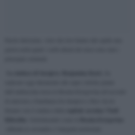
Parole durissime, visto che loro hanno alle spalle una
guerra nella quale i serbi alleati dei russi sono stati i
principali criminali.
La sindaca di Sarajevo, Benjamina Karic
, ha
replicato oggi duramente alle aspre critiche giunte
dall’ambasciata russa in Bosnia-Erzegovina all’accordo
di amicizia e fratellanza fra Sarajevo e Kiev da lei
capitale ucraina Vitali
firmato con il sindaco della
Klitschko
Bosnia-Erzegovina
. Sottolineando come la
«difenda la sovranità e l’integrità territoriale