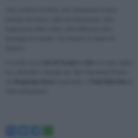
«Voi, la Russia di Putin, siete attualmente la forza
trainante del terrore, della discriminazione, della
soppressione della verità e della diffusione della
menzogna nel mondo», ha concluso la sindaca di
Sarajevo.
città di Sarajevo e Kiev
L’accordo tra le
era stato siglato
ieri a Bruxelles a margine del `Kyiv Investment Forum´,
Benjamina Karic
Vitali Klitschko
con
in presenza, e
in
videocollegamento.
Facebook
Twitter
Telegram
WhatsApp