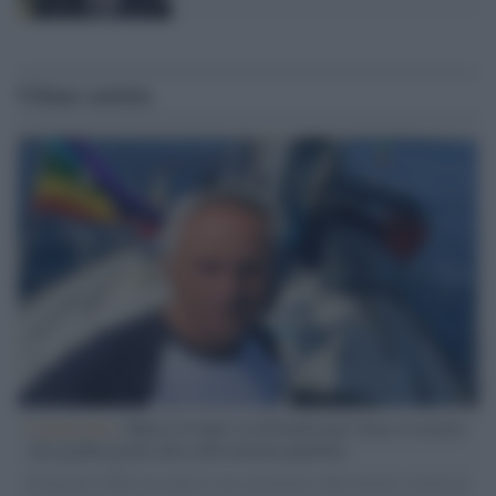
Ultime notizie
L'intervista /
Marco Croatti e la Flottilla per Gaza: le nostre
vele gonfie grazie alla sollevazione popolare
Il Senatore M5S racconta la sua esperienza sulle barche cariche di