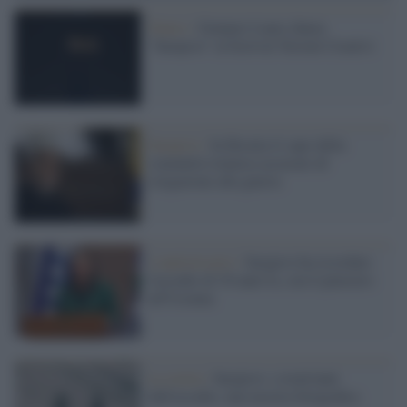
Teatro /
Gennaro Lauro danza
"Sarajevo" al festival Terreni Creativi
Sarajevo /
In Bosnia il capo della
comunità islamica accusato di
istigazione alla guerra
L'anniversario /
Sarajevo ha ricordato
l'assedio di 30 anni fa, con il pensiero
all'Ucraina
La storia /
Sarajevo: a trent'anni
dall'assedio, una mostra fotografica