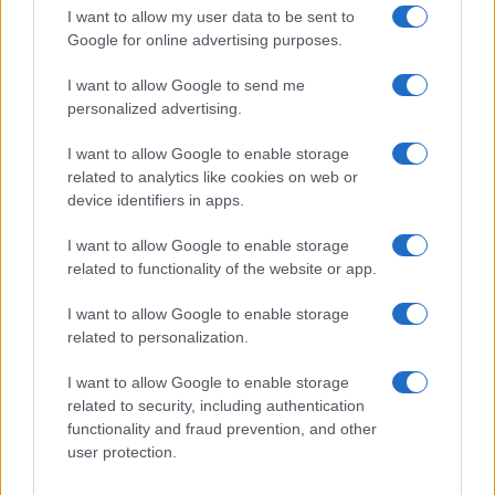
GiULia
Globalsport
I want to allow my user data to be sent to
Google for online advertising purposes.
Prima Pagina
I want to allow Google to send me
personalized advertising.
Giornale dello
Chi siamo
I want to allow Google to enable storage
Spettacolo
related to analytics like cookies on web or
Contributors
device identifiers in apps.
Wondernet
Facebook
I want to allow Google to enable storage
Giuliana Sgrena
related to functionality of the website or app.
Twitter
I want to allow Google to enable storage
Google News
related to personalization.
Mastodon
I want to allow Google to enable storage
related to security, including authentication
Cookie Policy
functionality and fraud prevention, and other
user protection.
Preferenze Privacy