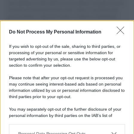
aiuti umanitari assalite dall'esercito israeliano. Una guerra atroce,
il tentativo di disumanizzazione delle vittime, il servilismo del
governo italiano e degli altri europei, il ritorno al colonialismo.
L'importanza dei movimenti.
Do Not Process My Personal Information
Musica /
Al maestro Francesco Guccini
If you wish to opt-out of the sale, sharing to third parties, or
processing of your personal or sensitive information for
targeted advertising by us, please use the below opt-out
section to confirm your selection.
Il ricordo /
Quando Guccini raccontava le "Cronache
epafaniche": l'intervista all'artista che si definiva un
Please note that after your opt-out request is processed you
'narratore'
may continue seeing interest-based ads based on personal
information utilized by us or personal information disclosed to
third parties prior to your opt-out.
Lo studio /
Disinformazione russa e destra: anche la
You may separately opt-out of the further disclosure of your
macchina propagandistica di Putin dietro la crisi di Ceuta
personal information by third parties on the IAB’s list of
downstream participants.
Personal Data Processing Opt Outs