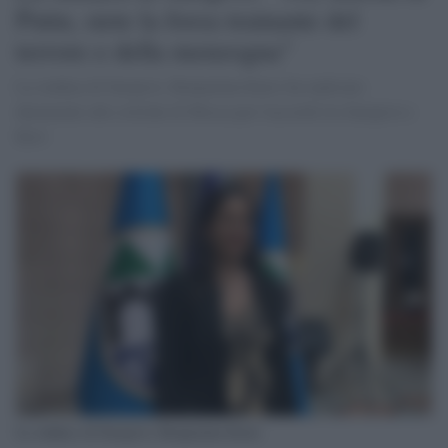
Putin, siete la forza trainante del
terrore e della menzogna"
La sindaca di Sarajevo, Benjamina Karic ha replicato
duramente alle critiche di Mosca per l'accordo tra Sarajevo e
Kiev
La sindaca di Sarajevo, Benjamina Karic