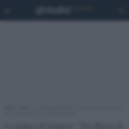
Home
>
Esteri
>
La sindaca di Sarajevo: “Voi, Russia di Putin, siete la
forza trainante del terrore e della menzogna”
La sindaca di Sarajevo: "Voi, Russia di