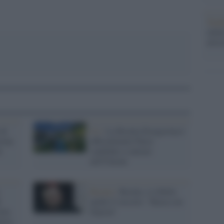
Tend
onlin
artic
 di
Ue /
La Bosnia-Erzegovina è
vina
ufficialmente Paese
à
candidato a entrare
nell'Unione
Bosnia /
Bosnia, si ribella
t
anche il vescovo: "Basta con
nia
Dayton"
uova