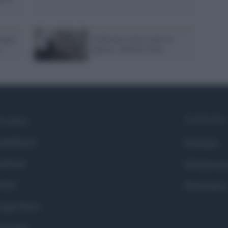
trage:
In Bosnia, armi come in
guerra. Allarme Nato
Syndication
i siamo
ntributors
Globalist
cebook
Globalscie
itter
Globalsport
ogle News
stodon