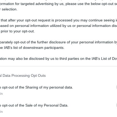
formation for targeted advertising by us, please use the below opt-out s
 selection.
 that after your opt-out request is processed you may continue seeing i
ased on personal information utilized by us or personal information dis
 prior to your opt-out.
rately opt-out of the further disclosure of your personal information by
he IAB’s list of downstream participants.
e le ferite della guerra civile non si sono mai
tion may also be disclosed by us to third parties on the IAB’s List of 
 convivenza è fragile.
 that may further disclose it to other third parties.
 that this website/app uses one or more Google services and may gath
l Data Processing Opt Outs
itato dure reazioni in seno alla componente
including but not limited to your visit or usage behaviour. You may click 
Comunità islamica Husein
 to Google and its third-party tags to use your data for below specifi
 capo della
o opt-out of the Sharing of my personal data.
ogle consent section.
na essere pronti, in caso di necessità, a
In
mi.
o opt-out of the Sale of my Personal Data.
In
nti a difendere in ogni modo le istituzioni della