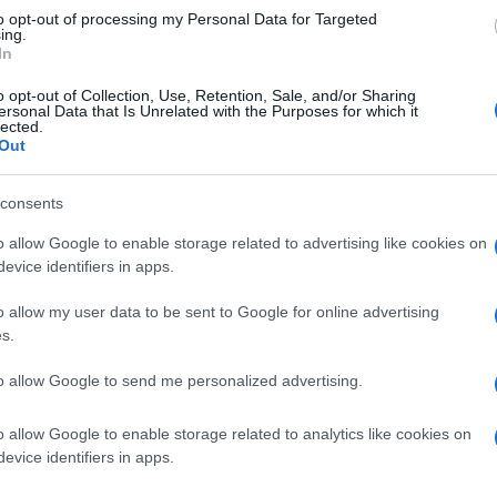
to opt-out of processing my Personal Data for Targeted
o cadere, come avvenuto nel 1992, dobbiamo
ing.
In
aese anche con le armi», ha detto Kavazovic.
 istigazione alla guerra.
o opt-out of Collection, Use, Retention, Sale, and/or Sharing
Ulti
ersonal Data that Is Unrelated with the Purposes for which it
lected.
sniaco
della Republika Srpska
e presidente
,
Out
Bosnia-Erzegovina
, stigmatizzando le
consents
vic, ha detto che il capo di una comunità
o allow Google to enable storage related to advertising like cookies on
Husein Kavazovic
 politica. «
evoca lo stesso
evice identifiers in apps.
ermato Dodik, con riferimento allo scoppio del
o allow my user data to be sent to Google for online advertising
 E ha criticato il silenzio sulle parole di
s.
l’entità a maggioranza musulmana del Paese.
L'int
to allow Google to send me personalized advertising.
Gaza:
ljka Cvijanovic
, membro serbo e presidente di
solle
o allow Google to enable storage related to analytics like cookies on
sniaca. Inaccettabile, a suo dire, che il
evice identifiers in apps.
Il Se
igiosa utilizzi tale linguaggio. Anche
barch