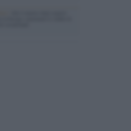
enze /
Sale il numero degli acquisti
e in Europa e aumentano le vendite di
oli second hand