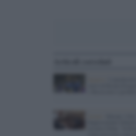
Articoli correlati
Sarajevo /
L'amichevole
calcio di Bosnia-Erzego
e Russia non si giocher
Scenari /
Balcani, l'Alto
Rappresentante Schmid
incontra Orban: "In Bos
siamo prossimi a una n