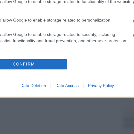
o allow Google to enable storage related to functionality of the website
dall'e
osnia-Erzegovina ha condannato le parole di
tentat
i esteri bosniaco Elmedin Konakovic (della
servil
o allow Google to enable storage related to personalization.
europ
detto di non trovare nulla di guerrafondaio
dei m
o allow Google to enable storage related to security, including
cation functionality and fraud prevention, and other user protection.
Musi
arajevo
, in un comunicato, ha fatto sapere che
 i leader politici, sociali e religiosi in Bosnia-
CONFIRM
romuovere la creazione di un ambiente
Il ri
"Cron
Data Deletion
Data Access
Privacy Policy
che s
Lo st
pp
anche
dietr