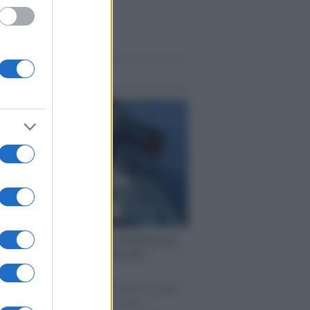
me notizie
ervista /
Marco Croatti e la Flottilla per
 le nostre vele gonfie grazie alla
vazione popolare
natore M5S racconta la sua esperienza sulle
e cariche di aiuti umanitari assalite