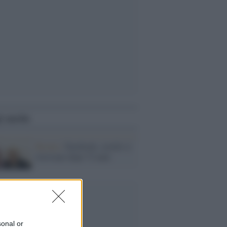
i anche
Bosnia /
Facebook, sorelle si
ritrovano dopo 72 anni
sonal or