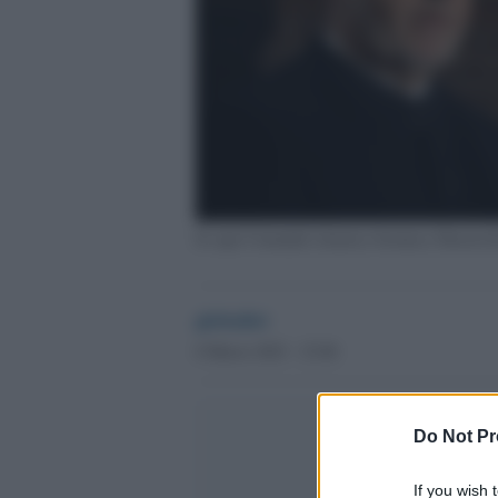
Il capo Comunità islamica bosniaca Husein 
globalist
6 Marzo 2023 - 23.06
Do Not Pr
If you wish 