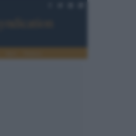
Sport
Tendenze