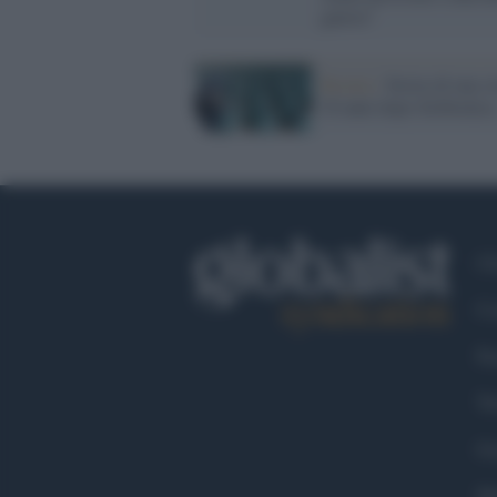
guerra"
Bosnia /
Storia di una s
18 anni dopo Srebrenica
Ch
Co
Fa
Tw
Go
Ma