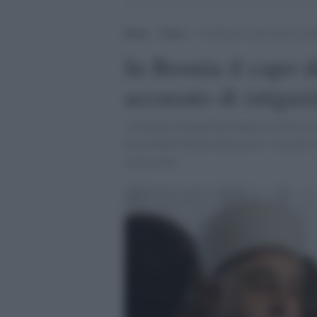
Home
>
Esteri
>
In Bosnia il capo della comun
In Bosnia il capo 
accusato di istigaz
In Bosnia-Erzegovina hanno suscitato rea
Gran Muftì Husein Kavazovic, secondo il 
con le armi