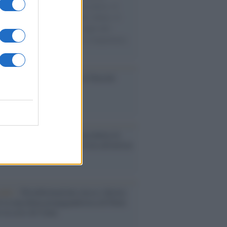
sercito israeliano. Una guerra atroce, il
ivo di disumanizzazione delle vittime, il
ismo del governo italiano e degli altri
ei, il ritorno al colonialismo. L'importanza
ovimenti.
ca /
Al maestro Francesco Guccini
cordo /
Quando Guccini raccontava le
ache epafaniche": l'intervista all'artista
i definiva un 'narratore'
udio /
Disinformazione russa e destra:
 la macchina propagandistica di Putin
o la crisi di Ceuta