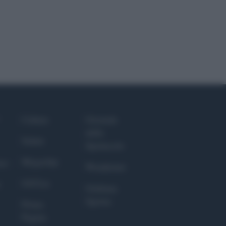
Culture
Giornale
dello
Salute
Spettacolo
Megachip
nce
Wondernet
GiULia
Giuliana
Sgrena
Prima
Pagina