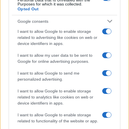
Personal Data that Is Unrelated with the
Purposes for which it was collected.
Opted Out
Syndication
Culture
Google consents
Salute
Globalist
I want to allow Google to enable storage
related to advertising like cookies on web or
Megachip
Globalscience
device identifiers in apps.
GiULia
Globalsport
I want to allow my user data to be sent to
Google for online advertising purposes.
Prima Pagina
I want to allow Google to send me
personalized advertising.
Giornale dello
Chi siamo
I want to allow Google to enable storage
Spettacolo
related to analytics like cookies on web or
Contributors
device identifiers in apps.
Wondernet
Facebook
I want to allow Google to enable storage
Giuliana Sgrena
related to functionality of the website or app.
Twitter