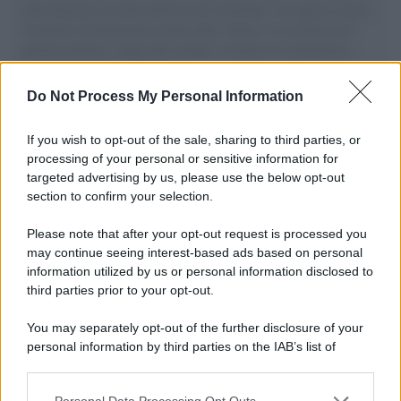
aiuti umanitari assalite dall'esercito israeliano. Una guerra atroce,
il tentativo di disumanizzazione delle vittime, il servilismo del
governo italiano e degli altri europei, il ritorno al colonialismo.
L'importanza dei movimenti.
Do Not Process My Personal Information
Il caso /
Trump ha quasi esaurito l'arsenale Usa, ma il
tycoon smentisce
If you wish to opt-out of the sale, sharing to third parties, or
processing of your personal or sensitive information for
targeted advertising by us, please use the below opt-out
section to confirm your selection.
Chiesa /
Papa Leone XIV denuncia le violenze in Ucraina e
Russia e chiede il rispetto del diritto umanitario e della
Please note that after your opt-out request is processed you
diplomazia
may continue seeing interest-based ads based on personal
information utilized by us or personal information disclosed to
third parties prior to your opt-out.
Il centenario /
A L'Aquila arriva la mostra "Tito, 100 anni
You may separately opt-out of the further disclosure of your
attraverso la forma"
personal information by third parties on the IAB’s list of
downstream participants.
Personal Data Processing Opt Outs