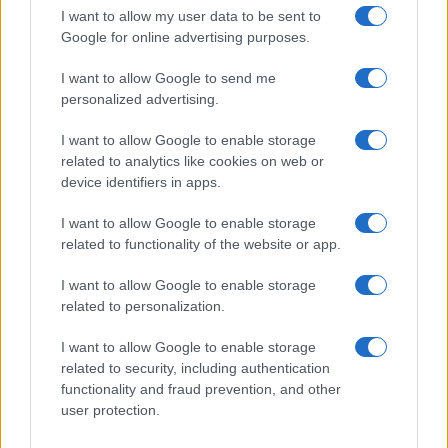
GiULia
Globalsport
I want to allow my user data to be sent to
Google for online advertising purposes.
Prima Pagina
I want to allow Google to send me
personalized advertising.
Giornale dello
Chi siamo
I want to allow Google to enable storage
Spettacolo
related to analytics like cookies on web or
Contributors
device identifiers in apps.
Wondernet
Facebook
I want to allow Google to enable storage
Giuliana Sgrena
related to functionality of the website or app.
Twitter
I want to allow Google to enable storage
Google News
related to personalization.
Mastodon
I want to allow Google to enable storage
related to security, including authentication
Cookie Policy
functionality and fraud prevention, and other
user protection.
Preferenze Privacy