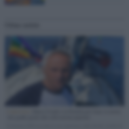
Ultime notizie
L'intervista /
Marco Croatti e la Flottilla per Gaza: le nostre
vele gonfie grazie alla sollevazione popolare
Il Senatore M5S racconta la sua esperienza sulle barche cariche di