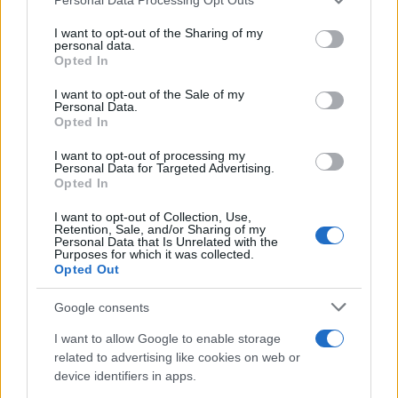
This information may also be disclosed by us to third parties
Il medagliere /
Europei di nuoto: Pellecani guida una super
on the IAB’s List of Downstream Participants that may further
I want to opt-out of the Sharing of my
Italia
disclose it to other third parties.
personal data.
Opted In
Please note that this website/app uses one or more Google
services and may gather and store information including but
I want to opt-out of the Sale of my
Personal Data.
not limited to your visit or usage behaviour. You may click to
Opted In
grant or deny consent to Google and its third-party tags to
use your data for below specified purposes in below Google
I want to opt-out of processing my
consent section.
Personal Data for Targeted Advertising.
Opted In
I want to opt-out of Collection, Use,
Retention, Sale, and/or Sharing of my
Personal Data that Is Unrelated with the
Purposes for which it was collected.
Opted Out
Syndication
Culture
Google consents
Salute
Globalist
I want to allow Google to enable storage
related to advertising like cookies on web or
Megachip
Globalscience
device identifiers in apps.