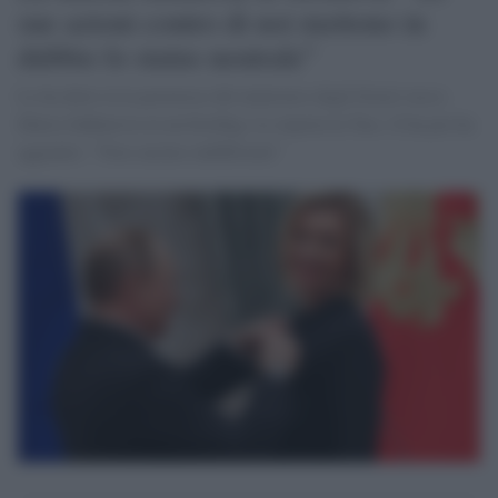
sue azioni contro di noi mettono in
dubbio lo status neutrale"
Lo ha detto la la portavoce del ministero degli Esteri russo
Maria Zakharova in un briefing. Lo riporta la Tass. E ha poi ha
aggiunto: "Non saremo indifferenti"