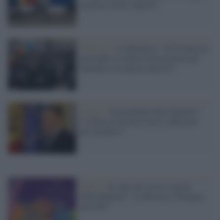
la porta a nuovi ingressi
Chisinau /
La Moldavia: "In Ucraina un
genocidio e la Russia ha un piano per
impedirci di entrare nella Ue"
Guerra /
Il presidente della Moldova:
"La Russia non ha risorse sufficienti
per invaderci"
Guerra /
Il capo dei servizi segreti
della Moldova: "La Russia ci invaderà
nel 2023"