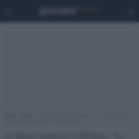
Home
>
Esteri
>
La Russia minaccia la Moldova: “Le sue azioni contro
di noi mettono in dubbio lo status neutrale”
La Russia minaccia la Moldova: "Le