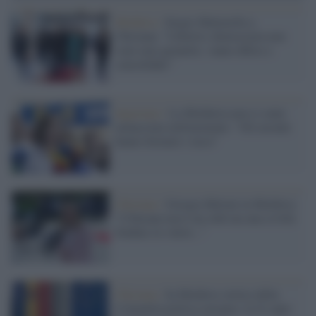
Moldova /
Sergio Mattarella a
Chisinau: "Libertà e democrazia non
sono mai garantite, vanno difese e
consolidate”
Ingerenze /
La Moldavia non si sente
minacciata militarmente: "Gli ucraini
hanno fermato i russi"
Chisinau /
Giorgia Meloni in Moldova:
"L'Europa non è un club ma una civiltà
fondata su valori..."
Chisinau /
In Moldova vertice della
Comunità politica europea: la Ue apre