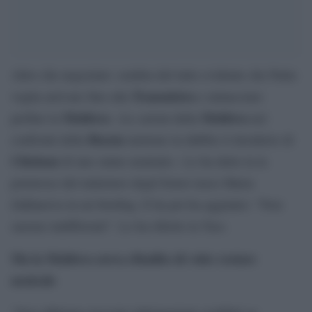
Altro che negoziato: sembra del tutto evidente che Putin
Transnistra
voglia arrivare fino alla
e minacciare
Moldova
Moldova
perfino la
: «Le azioni della
nei
Russia
confronti della
mettono in dubbio il desiderio di
Chisinau
di uno status neutrale». Lo ha detto la la
portavoce del ministero degli Esteri russo Maria
Zakharova in un briefing. E ha poi ha aggiunto: “Non
saremo indifferenti”. Lo ha riferito la Tass.
Ma la Moldova aveva ribadito di voler restare
neutrale