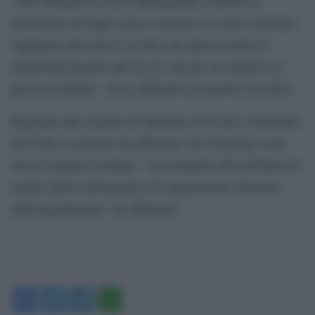
“Non abbiamo ricevuto informazioni credibili su
movimenti di truppe russe o ucraine sul nostro territorio.
Sappiamo che esiste il rischio che questa guerra si
intensifichi proprio qui da noi, ma per ora sembra un
pericolo lontano”, aveva affermato la premier Gavrilita.
Riguardo alla richiesta di adesione di Svezia e Finlandia
alla Nato, la premier ha affermato che Chisinau vuole
invece rimanere neutrale. “La neutralità della Moldavia è
sancita dalla costituzione ed è ampiamente sostenuta
dalla popolazione”, ha affermato.
Facebook
Twitter
Telegram
WhatsApp