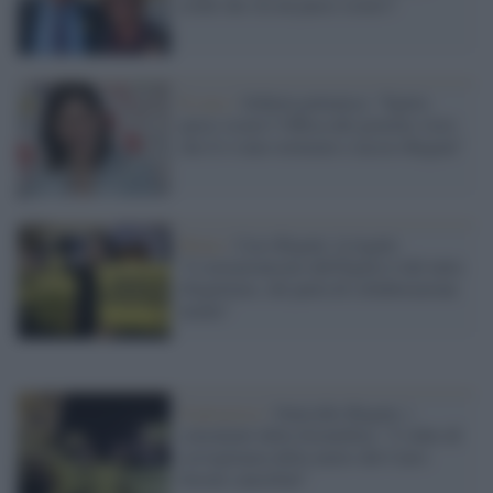
crede che sia un paese sicuro?
Il caso /
Schlein polemica: "Egitto
paese sicuro? Offesa del governo visto
che lì è stato torturato e ucciso Regeni"
Roma /
Caso Regeni, la legale:
"L'ostruzionismo dell'Egitto è del tutto
illegittimo, chi parla di collaborazione
mente"
Il processo /
Omicidio Regeni, i
consulenti della Scientifica: "I video di
sorveglianza della metro del Cairo
furono cancellati"