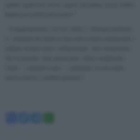
quattro agenti dei servizi segreti che hanno ucciso Giulio
Regeni per poterli processare?”
“Il doppiopesismo con cui l’Italia e l’Europa giudicano
le violazioni dei diritti in base alla rivalità commerciale e
militare di paesi terzi è imbarazzante. Ed è un’ipocrisia
che in giornate come questa pesa. Buon compleanno
Giulio – conclude il post – e perdonaci se non siamo
ancora riusciti a renderti giustizia”.
Facebook
Twitter
Telegram
WhatsApp