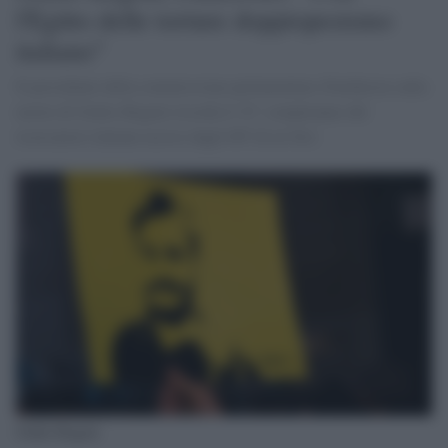
l'Egitto delle torture doppiopesismo
italiano"
Il presidente della commissione parlamentare d'inchiesta sulla
morte di Giulio Regeni ricorda il 34° compleanno del
ricercatore italiano ucciso dagli 007 di al-Sisi
Giulio Regeni