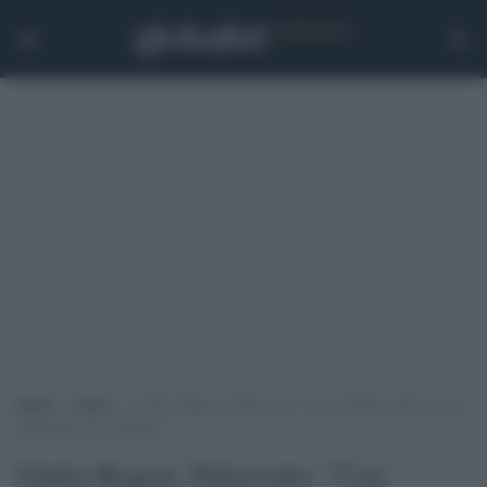
Home
>
Esteri
>
Giulio Regeni, Palazzotto: “Con l’Egitto delle torture
doppiopesismo italiano”
Giulio Regeni, Palazzotto: "Con