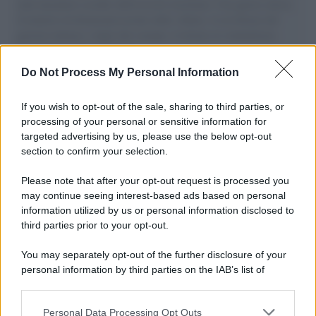
aiuti umanitari assalite dall'esercito israeliano. Una guerra atroce,
il tentativo di disumanizzazione delle vittime, il servilismo del
governo italiano e degli altri europei, il ritorno al colonialismo.
L'importanza dei movimenti.
Do Not Process My Personal Information
Tel Aviv /
La “vittoria totale” di Israele significa una guerra
senza fine
If you wish to opt-out of the sale, sharing to third parties, or
processing of your personal or sensitive information for
targeted advertising by us, please use the below opt-out
section to confirm your selection.
Vangelo /
La vita si intreccia con le paure come il giorno
succede alla notte
Please note that after your opt-out request is processed you
may continue seeing interest-based ads based on personal
information utilized by us or personal information disclosed to
third parties prior to your opt-out.
La scoperta /
Oplontis, le vittime dell’eruzione del Vesuvio
You may separately opt-out of the further disclosure of your
furono più numerose del previsto
personal information by third parties on the IAB’s list of
downstream participants.
Personal Data Processing Opt Outs
This information may also be disclosed by us to third parties