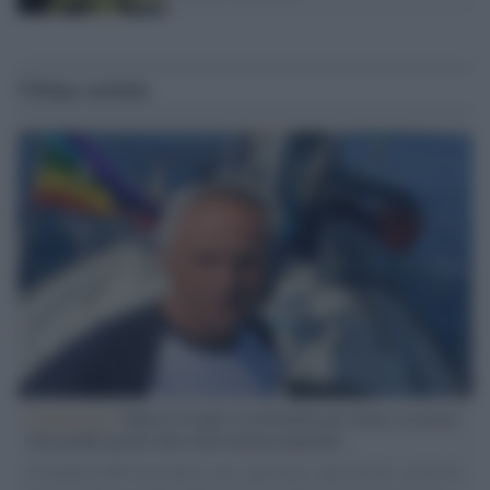
Ultime notizie
L'intervista /
Marco Croatti e la Flottilla per Gaza: le nostre
vele gonfie grazie alla sollevazione popolare
Il Senatore M5S racconta la sua esperienza sulle barche cariche di