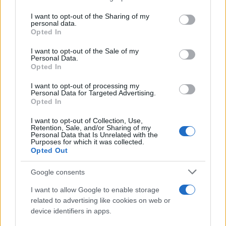
Il medagliere /
Europei di nuoto: Pellecani guida una super
on the IAB’s List of Downstream Participants that may further
I want to opt-out of the Sharing of my
Italia
disclose it to other third parties.
personal data.
Opted In
Please note that this website/app uses one or more Google
services and may gather and store information including but
I want to opt-out of the Sale of my
Personal Data.
not limited to your visit or usage behaviour. You may click to
Opted In
grant or deny consent to Google and its third-party tags to
use your data for below specified purposes in below Google
I want to opt-out of processing my
consent section.
Personal Data for Targeted Advertising.
Opted In
I want to opt-out of Collection, Use,
Retention, Sale, and/or Sharing of my
Personal Data that Is Unrelated with the
Purposes for which it was collected.
Opted Out
Syndication
Culture
Google consents
Salute
Globalist
I want to allow Google to enable storage
related to advertising like cookies on web or
Megachip
Globalscience
device identifiers in apps.