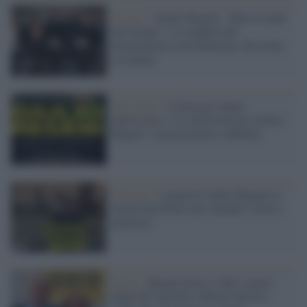
Il caso /
“Giulio Regeni - Tutto il male
del mondo”: lo scandalo del
documentario non finanziato che torna
al cinema
Gli eventi /
A Siena gli atenei
aderiscono a "Le università per Giulio
Regeni" con proiezioni e dibattiti
Vaticano /
I genitori Giulio Regeni in
piazza San Pietro per chiedere verità e
giustizia
Egitto /
Regeni preso e fatto a pezzi
dagli 007 egiziani: Meloni davvero