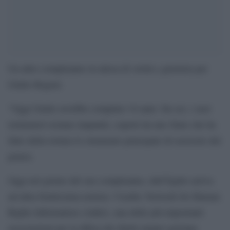
Un altro compleanno in attesa di verità e giustizia per
Giulio Regeni.
“Oggi Giulio avrebbe compiuto 34 anni. Da sei, i suoi
torturatori restano impuniti, coperti da uno Stato che ha
fatto della tortura lo strumento principale di esercizio del
potere.
Oggi nel giorno del suo compleanno, dall’Egitto arriva
un’altra bruttissima notizia: l’Arabic Network for Human
Rights Information (Anhri), una delle più importanti
associazioni per la difesa dei diritti umani egiziana