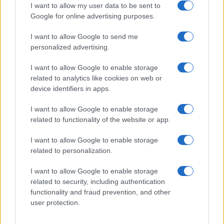
GiULia
Globalsport
I want to allow my user data to be sent to
Google for online advertising purposes.
Prima Pagina
I want to allow Google to send me
personalized advertising.
Giornale dello
Chi siamo
I want to allow Google to enable storage
Spettacolo
related to analytics like cookies on web or
Contributors
device identifiers in apps.
Wondernet
Facebook
I want to allow Google to enable storage
Giuliana Sgrena
related to functionality of the website or app.
Twitter
I want to allow Google to enable storage
Google News
related to personalization.
Mastodon
I want to allow Google to enable storage
related to security, including authentication
Cookie Policy
functionality and fraud prevention, and other
user protection.
Preferenze Privacy