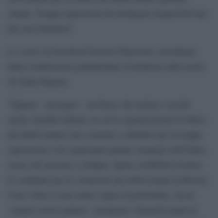
chiude. Troppa repressione ha dichiarato Gamal Eid uno
dei suoi fondatori”.
Lo scrive su Facebook Erasmo Palazzotto, presidente
della commissione parlamentare d’inchiesta sulla morte
di Giulio Regeni.
“Eppure – prosegue – un Paese che tortura e uccide
anche cittadini italiani, in cui le organizzazioni di difesa
dei diritti umani sono costrette a chiudere per la troppa
repressione è tra i principali partner strategici dell’Italia,
senza che nessuno si indigni. Quale credibilità avranno
le condanne per la violazione dei diritti umani in Russia,
Cina o Iran se non siamo capaci di pretendere, da un
‘regime nostro partner’, nemmeno i domicili legali di