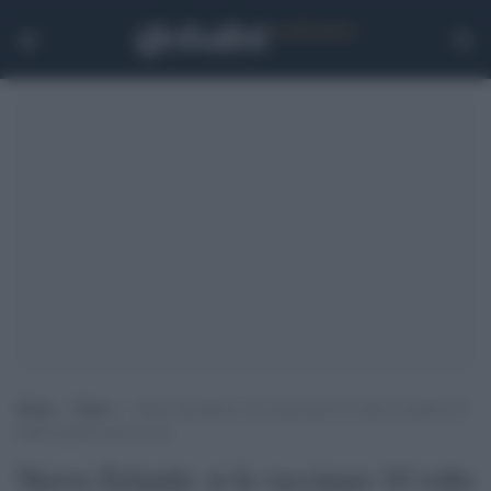
Home
>
Esteri
>
Nuova Zelanda: si fa vaccinare 10 volte in cambio di
soldi al posto dei no-vax
Nuova Zelanda: si fa vaccinare 10 volte