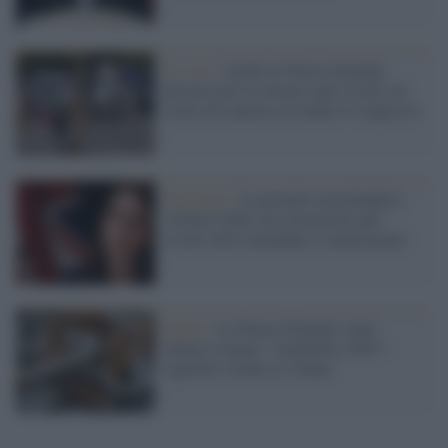
No vax /
Anche in Nuova Zelanda
proteste per le misure anti-Covid: un
corteo di camion circonda il Congresso
Pandemia /
La premier neozelandese
'vittima' delle sue restrizioni anti-
Covid: deve rimandare il matrimonio
Salute /
La Nuova Zelanda vuole
attuare il piano "smokefree 2025":
sigarette vietate ai 14enni