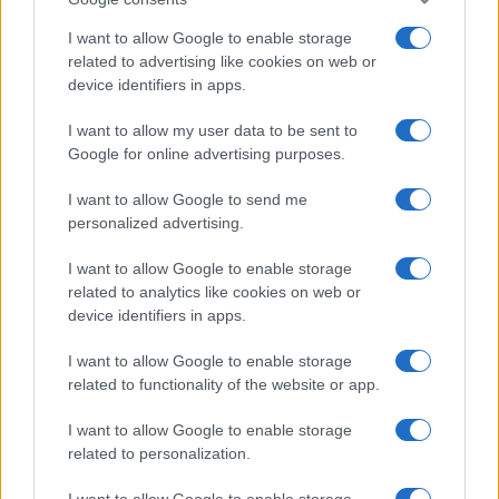
Salute
Globalist
I want to allow Google to enable storage
related to advertising like cookies on web or
Megachip
Globalscience
device identifiers in apps.
GiULia
Globalsport
I want to allow my user data to be sent to
Google for online advertising purposes.
Prima Pagina
I want to allow Google to send me
personalized advertising.
Giornale dello
Chi siamo
I want to allow Google to enable storage
Spettacolo
related to analytics like cookies on web or
Contributors
device identifiers in apps.
Wondernet
Facebook
I want to allow Google to enable storage
Giuliana Sgrena
related to functionality of the website or app.
Twitter
I want to allow Google to enable storage
Google News
related to personalization.
Mastodon