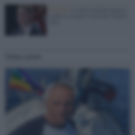
Pandemia /
La Nuova Zelanda riaprirà i
confini ai visitatori esterni dal 30 aprile
2022
Ultime notizie