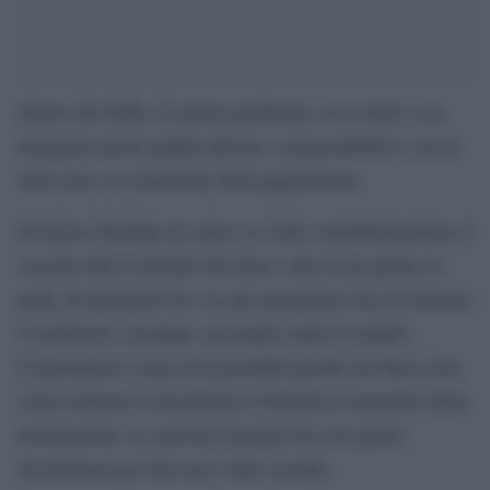
Siamo alla follia. E questa pandemia, tra le tante cose,
insegnerà anche quanta idiozia e responsabilità ci sia in
strati non così minoritari della popolazione.
In Nuova Zelanda un uomo si è fatto somministrazione il
vaccino anti-Covid per ben dieci volte in un giorno al
posto di altrettanti No vax per permettere loro di ottenere
il certificato vaccinale, ricevendo soldi in cambio.
L’operazione è stata resa possibile perché nel Paese non
viene richiesto il documento d’identità al momento della
inoculazione. Le autorità sanitarie ha così aperto
un’inchiesta per fare luce sulla vicenda.