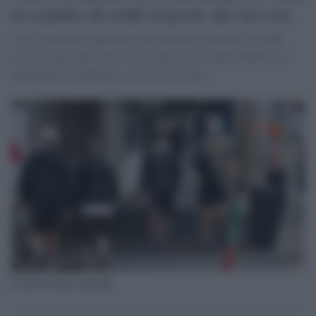
in cambio di soldi al posto dei no-vax
Così i cerificati andavano a persone non vaccinate: la truffa
resa possibile dal fatto che nel paese non vienen richiesto il
documento di indentità a chi riceve la dose
Covid in Nuova Zelanda