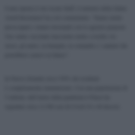
Come riporta il sito locale Stuff, il ministro della Salute
Astrid Kooenneef ha così commentato: “Siamo molto
preoccupati e stiamo lavorando con le agenzie preposte.
Uno status vaccinale inaccurato mette a rischio voi
stessi, gli amici, la famiglia, la comunità e i sanitari che
potrebbero curarvi in futuro”.
In Nuova Zelanda circa l’89% dei residenti
è completamente immunizzato. Con una popolazione di
5 milioni, dall’inizio della pandemia il Paese ha
segnalato circa 12.500 casi di Covid-19 e 46 decessi.