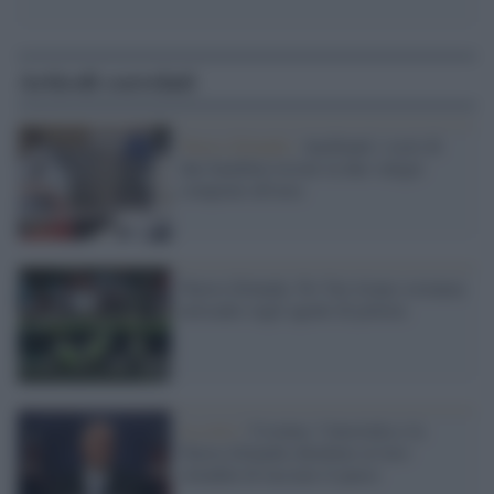
Articoli correlati
Nuova Zelanda /
Auckland, i resti di
due bambini trovati in due valigie
comprate all'asta
Nuova Zelanda, No Vax tirano sostanza
urticante sugli agenti di polizia
La crisi /
Ucraina: l'Australia e la
Nuova Zelanda chiedono ai loro
cittadini di lasciare il paese