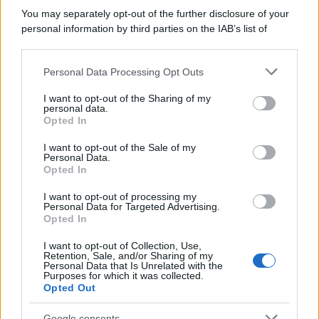
Il ricordo /
Le radici di Francesco Guccini
You may separately opt-out of the further disclosure of your
personal information by third parties on the IAB’s list of
downstream participants.
Personal Data Processing Opt Outs
This information may also be disclosed by us to third parties
L'anniversario /
90 anni di Yves Saint Laurent, tra moda e
on the IAB’s List of Downstream Participants that may further
I want to opt-out of the Sharing of my
scandali
disclose it to other third parties.
personal data.
Opted In
Please note that this website/app uses one or more Google
services and may gather and store information including but
I want to opt-out of the Sale of my
Personal Data.
not limited to your visit or usage behaviour. You may click to
Opted In
grant or deny consent to Google and its third-party tags to
use your data for below specified purposes in below Google
I want to opt-out of processing my
consent section.
Personal Data for Targeted Advertising.
Opted In
I want to opt-out of Collection, Use,
Retention, Sale, and/or Sharing of my
Personal Data that Is Unrelated with the
Purposes for which it was collected.
Opted Out
Syndication
Culture
Google consents