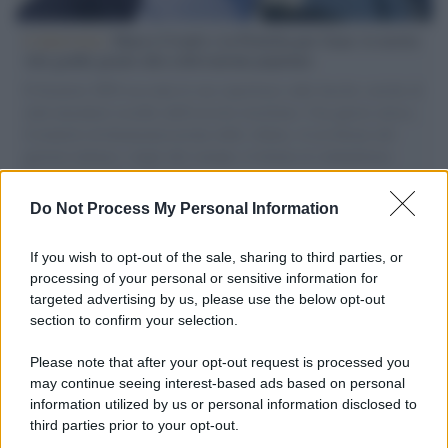
L'intervista /
Marco Croatti e la Flottilla per Gaza: le nostre
vele gonfie grazie alla sollevazione popolare
Il Senatore M5S racconta la sua esperienza sulle barche cariche di
aiuti umanitari assalite dall'esercito israeliano. Una guerra atroce,
il tentativo di disumanizzazione delle vittime, il servilismo del
governo italiano e degli altri europei, il ritorno al colonialismo.
L'importanza dei movimenti.
Do Not Process My Personal Information
Palestina /
Il Board of Peace di Trump assegna il primo
contratto per un rudimentale avamposto militare a Gaza
If you wish to opt-out of the sale, sharing to third parties, or
processing of your personal or sensitive information for
targeted advertising by us, please use the below opt-out
section to confirm your selection.
L'evento /
La Sila diventa un palcoscenico naturale: nasce “A
Farla Amare Comincia Tu – Opera Sila”
Please note that after your opt-out request is processed you
may continue seeing interest-based ads based on personal
information utilized by us or personal information disclosed to
third parties prior to your opt-out.