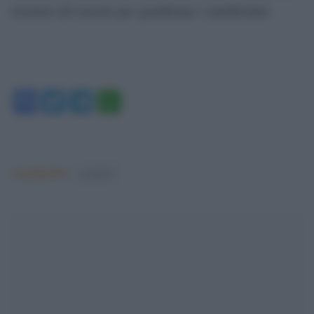
ricorrere all’esercito per sgomberare i manifestanti.
Facebook
Twitter
Telegram
WhatsApp
Argomenti:
covid-19