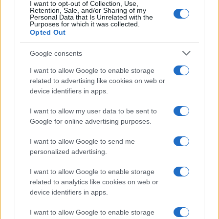
I want to opt-out of Collection, Use,
Retention, Sale, and/or Sharing of my
Personal Data that Is Unrelated with the
Purposes for which it was collected.
Opted Out
Syndication
Culture
Google consents
Salute
Globalist
I want to allow Google to enable storage
related to advertising like cookies on web or
Megachip
Globalscience
device identifiers in apps.
GiULia
Globalsport
I want to allow my user data to be sent to
Google for online advertising purposes.
Prima Pagina
I want to allow Google to send me
personalized advertising.
Giornale dello
Chi siamo
I want to allow Google to enable storage
Spettacolo
related to analytics like cookies on web or
Contributors
device identifiers in apps.
Wondernet
Facebook
I want to allow Google to enable storage