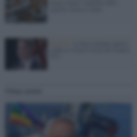
attuare il piano "smokefree 2025":
sigarette vietate ai 14enni
Pandemia /
La Nuova Zelanda riaprirà i
confini ai visitatori esterni dal 30 aprile
2022
Ultime notizie