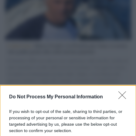
L'intervista /
Marco Croatti e la Flottilla per Gaza: le nostre
vele gonfie grazie alla sollevazione popolare
Il Senatore M5S racconta la sua esperienza sulle barche cariche di
aiuti umanitari assalite dall'esercito israeliano. Una guerra atroce,
il tentativo di disumanizzazione delle vittime, il servilismo del
governo italiano e degli altri europei, il ritorno al colonialismo.
L'importanza dei movimenti.
Do Not Process My Personal Information
L'attesa /
Un estate di calcio: tra Mondiali e Serie A
If you wish to opt-out of the sale, sharing to third parties, or
processing of your personal or sensitive information for
targeted advertising by us, please use the below opt-out
section to confirm your selection.