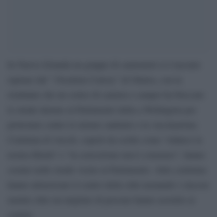
In Nuova Zelanda un gruppo di camionisti si è lasciato
ispirare dal ” Freedom Convoy” di Ottawa, con la
risultante che un corteo di camion e camper ha bloccato
le strade intorno al Parlamento della a Wellington per
protestare contro le misure sanitarie e la vaccinazione.
Centinaia di veicoli, coperti da scritte come “ridateci la
nostra libertà” e “la coercizione non è consenso”, hanno
sostato nelle strade vicino al Parlamento. Altre centinaia
hanno attraversato il centro della città suonando i clacson
mentre oltre un migliaio di persone hanno assistito ai
comizi.