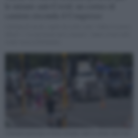
le misure anti-Covid: un corteo di
camion circonda il Congresso
Centinaia di veicoli, coperti da scritte come "ridateci la nostra
libertà" e "la coercizione non è consenso", hanno sostato nelle
strade vicino al Parlamento.
Camionisti protestano in Nuova Zelanda contro le misure anti-Covid