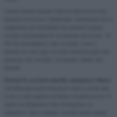
Il primo ministro Jacinda Ardern ha detto di non avere
intenzione di ricevere i manifestanti, sottolineando che la
maggioranza dei neozelandesi ha mostrato il proprio
sostegno al programma di vaccinazione del governo. “Il
96% dei neozelandesi è stato vaccinato, il che ci
permette di vivere oggi con meno restrizioni grazie alla
protezione che ci ha dato”, ha spiegato a Radio New
Zealand.
Protesta No vax fuori controllo, emergenza a Ottawa
All’undicesimo giorno di proteste contro le misure anti-
Covid, la città canadese di Ottawa è in preda al caos e il
sindaco ha dichiarato lo stato d’emergenza. La
situazione è “fuori controllo”, ha detto lunedì il primo