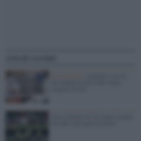
Articoli correlati
Nuova Zelanda /
Auckland, i resti di
due bambini trovati in due valigie
comprate all'asta
Nuova Zelanda, No Vax tirano sostanza
urticante sugli agenti di polizia