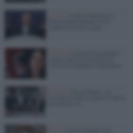
La crisi /
Ucraina: l'Australia e la
Nuova Zelanda chiedono ai loro
cittadini di lasciare il paese
Pandemia /
La premier neozelandese
'vittima' delle sue restrizioni anti-
Covid: deve rimandare il matrimonio
Pandemia /
Nuova Zelanda: si fa
vaccinare 10 volte in cambio di soldi al
posto dei no-vax
Salute /
La Nuova Zelanda vuole