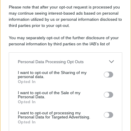
Musica /
Al maestro Francesco Guccini
Please note that after your opt-out request is processed you
may continue seeing interest-based ads based on personal
information utilized by us or personal information disclosed to
third parties prior to your opt-out.
Il ricordo /
Quando Guccini raccontava le "Cronache
You may separately opt-out of the further disclosure of your
epafaniche": l'intervista all'artista che si definiva un
personal information by third parties on the IAB’s list of
'narratore'
downstream participants.
Personal Data Processing Opt Outs
This information may also be disclosed by us to third parties
Lo studio /
Disinformazione russa e destra: anche la
on the IAB’s List of Downstream Participants that may further
I want to opt-out of the Sharing of my
macchina propagandistica di Putin dietro la crisi di Ceuta
disclose it to other third parties.
personal data.
Opted In
Please note that this website/app uses one or more Google
services and may gather and store information including but
I want to opt-out of the Sale of my
Personal Data.
not limited to your visit or usage behaviour. You may click to
Opted In
grant or deny consent to Google and its third-party tags to
use your data for below specified purposes in below Google
I want to opt-out of processing my
consent section.
Personal Data for Targeted Advertising.
Opted In