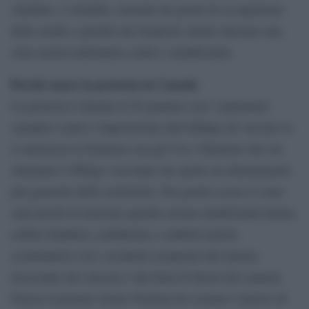
cittadino. I cittadini, stremati da giorni di occupazione
delle strade e paralisi dei trasporti, hanno lanciato una
class-action milionaria contro i manifestanti.
Perché nasce la protesta in Canada
La protesta è iniziata il 29 gennaio con i camionisti
canadesi contro l’imposizione dell’obbligo di vaccino se
si attraversa la frontiera con gli Usa. Chiedono che sia
eliminato l’obbligo vaccinale ma anche un allentamento
più generale delle restrizioni. Nei giorni scorsi ci sono
stati picchi di tensione quando alcuni manifestanti hanno
esibito bandiere confederate e simboli nazisti,
scontrandosi con i residenti esasperati dal rumore
incessante dei clacson e dai fumi di diesel dei camion.
Finora il premier Justin Trudeau ha scartato l’ipotesi di