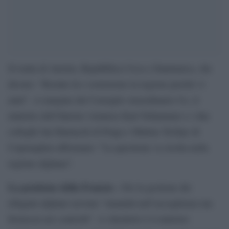
Si tratta di Austria, Repubblica Ceca e Danimarca, che
dicono: “Restate là e sosterremo la regione perché vi
aiuti”. A margine del Consiglio straordinario Ue, il
ministro dell’Interno viennese Karl Nehammer e i due
colleghi Jan Hamacek di Praga e Mattias Tesfaye di
Copenaghen affermano: “La questione va risolta nella
regione afghana”.
La posizione della Francia –
Per la gestione dei
rifugiati afghani servono “umanità nell’accoglienza ma
fermezza nei controlli”. A chiederlo è il ministro