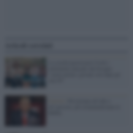
Articoli correlati
La società egoista post Covid, i
millennials pensano che bisogna
"curare prima i giovani solo dopo gli
over 65"
Corsivo /
Più incitano all’odio e
all’egoismo, più strumentalizzano la
Bibbia