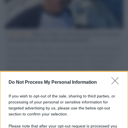
L'intervista /
Marco Croatti e la Flottilla per Gaza: le nostre
vele gonfie grazie alla sollevazione popolare
Il Senatore M5S racconta la sua esperienza sulle barche cariche di
aiuti umanitari assalite dall'esercito israeliano. Una guerra atroce,
il tentativo di disumanizzazione delle vittime, il servilismo del
governo italiano e degli altri europei, il ritorno al colonialismo.
L'importanza dei movimenti.
Do Not Process My Personal Information
Cinema /
James Gray, dopo “I padroni della notte” torna alla
mafia russa con “Paper Tiger”
If you wish to opt-out of the sale, sharing to third parties, or
processing of your personal or sensitive information for
targeted advertising by us, please use the below opt-out
section to confirm your selection.
L'evento /
Papa Leone XIV all'Unesco: storica visita a Parigi
il 25 settembre
Please note that after your opt-out request is processed you