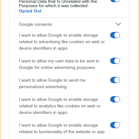
Personal Data that Is Unrelated with the
Purposes for which it was collected.
Opted Out
Syndication
Culture
Google consents
Salute
Globalist
I want to allow Google to enable storage
related to advertising like cookies on web or
Megachip
Globalscience
device identifiers in apps.
GiULia
Globalsport
I want to allow my user data to be sent to
Google for online advertising purposes.
Prima Pagina
I want to allow Google to send me
personalized advertising.
Giornale dello
Chi siamo
I want to allow Google to enable storage
Spettacolo
related to analytics like cookies on web or
Contributors
device identifiers in apps.
Wondernet
Facebook
I want to allow Google to enable storage
Giuliana Sgrena
related to functionality of the website or app.
Twitter