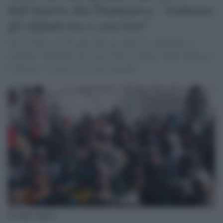
dall'Austria alla Danimarca: "Aiutiamo
gli afghani ma a casa loro"
Dai tre Paesi c'è l'ok agli aiuti ma anche l'avvertimento ai
profughi: "Rimanete nel vostro Paese". Parigi chiede fermezza.
L'Europa: "Evitare la crisi dei migranti"
Profughi afghani