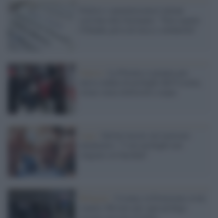
Politici e amministratori italiani
scrivono alla Germania: "Non seguite
l'Olanda, priva di etica e solidarietà"
Guerra /
La Polonia si prepara per
nuova ondata di profughi dall'Ucraina,
ormai senza elettricità e acqua
Lega /
Salvini insiste sul razzismo
umanitario: "I veri profughi non
vengono coi barchini"
Rifugiati /
Ucraina, la Protezione civile
stanzia 300 euro per ogni profugo
ucraino arrivato in Italia