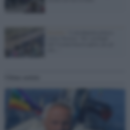
Bruxelles /
L’eurodeputata polacca
critica Varsavia: “Per i profughi
dall’Ucraina braccia aperte, per gli
altri..."
Ultime notizie