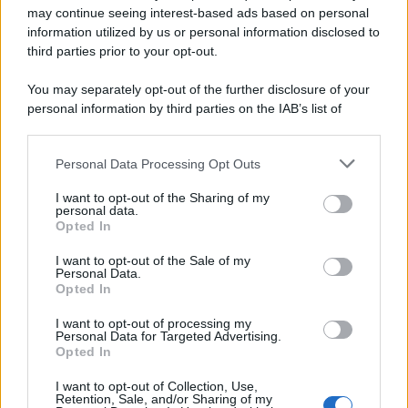
may continue seeing interest-based ads based on personal
information utilized by us or personal information disclosed to
third parties prior to your opt-out.
L'inchiesta /
Attentato a Ranucci, arrestato Valter Lavitola:
You may separately opt-out of the further disclosure of your
per la procura è il mandante
personal information by third parties on the IAB’s list of
downstream participants.
Personal Data Processing Opt Outs
This information may also be disclosed by us to third parties
Il ritrovamento /
La moneta che vide l'invasione Cartagine in
on the IAB’s List of Downstream Participants that may further
I want to opt-out of the Sharing of my
Sicilia
disclose it to other third parties.
personal data.
Opted In
Please note that this website/app uses one or more Google
services and may gather and store information including but
I want to opt-out of the Sale of my
Personal Data.
not limited to your visit or usage behaviour. You may click to
Opted In
grant or deny consent to Google and its third-party tags to
use your data for below specified purposes in below Google
I want to opt-out of processing my
consent section.
Personal Data for Targeted Advertising.
Opted In
I want to opt-out of Collection, Use,
Retention, Sale, and/or Sharing of my