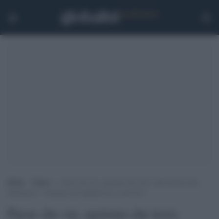
Home
>
Esteri
>
Paese che vai, egoismo che trovi, dall’Austria alla
Danimarca: “Aiutiamo gli afghani ma a casa loro”
Paese che vai, egoismo che trovi,