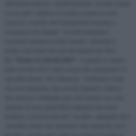
dell’Interno francese, Gérald Darmanin, secondo il quale
occorre però “mettersi d’accordo su questi tre temi:
sicurezza, controllo dell’immigrazione irregolare e
accoglienza dei rifugiati”. Secondo Darmanin è
necessaria un’intesa a livello europeo, altrimenti il
rischio e di tornare alla crisi dei migranti del 2015.
Ue: “Evitare la crisi del 2015” –
E proprio lo spettro
della crisi del 2015 è stato evocato dal commissario Ue
agli affari interni, Ylva Johansson. “Dobbiamo evitare
una crisi umanitaria, una crisi dei migranti e minacce
alla sicurezza. Dobbiamo agire tutti insieme ora e non
aspettare di avere grandi flussi migratori alle nostre
frontiere, o terroristi più forti”, ha detto, spiegando che è
“possibile evitare una situazione come quella del 2015”.
Per farlo, occorre però “agire per sostenere la gente in