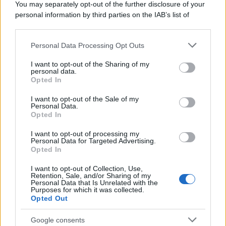
You may separately opt-out of the further disclosure of your
contratto per un rudimentale avamposto militare a Gaza
personal information by third parties on the IAB’s list of
downstream participants.
Personal Data Processing Opt Outs
This information may also be disclosed by us to third parties
L'evento /
La Sila diventa un palcoscenico naturale: nasce “A
on the IAB’s List of Downstream Participants that may further
I want to opt-out of the Sharing of my
Farla Amare Comincia Tu – Opera Sila”
disclose it to other third parties.
personal data.
Opted In
Please note that this website/app uses one or more Google
services and may gather and store information including but
I want to opt-out of the Sale of my
Personal Data.
not limited to your visit or usage behaviour. You may click to
Opted In
grant or deny consent to Google and its third-party tags to
use your data for below specified purposes in below Google
I want to opt-out of processing my
consent section.
Personal Data for Targeted Advertising.
Opted In
I want to opt-out of Collection, Use,
Retention, Sale, and/or Sharing of my
Personal Data that Is Unrelated with the
Purposes for which it was collected.
Opted Out
Syndication
Culture
Google consents