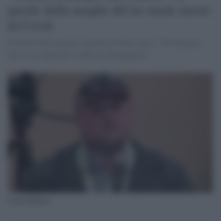
parole della moglie del no mask morto
di Covid
Il dolore della moglie, incinta all'ottavo mese: "Mi dispiace
che le sue opinioni vi abbiano danneggiato"
Caleb Wallace