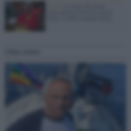
Covid /
I no-mask dell'Alaska
indossano per protesta la stella di
David: ira della comunità ebraica
Ultime notizie