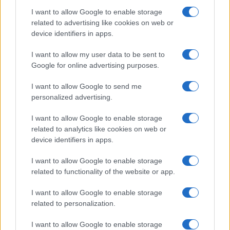
Salute
Globalist
I want to allow Google to enable storage
related to advertising like cookies on web or
Megachip
Globalscience
device identifiers in apps.
GiULia
Globalsport
I want to allow my user data to be sent to
Google for online advertising purposes.
Prima Pagina
I want to allow Google to send me
personalized advertising.
Giornale dello
Chi siamo
I want to allow Google to enable storage
Spettacolo
related to analytics like cookies on web or
Contributors
device identifiers in apps.
Wondernet
Facebook
I want to allow Google to enable storage
Giuliana Sgrena
related to functionality of the website or app.
Twitter
I want to allow Google to enable storage
Google News
related to personalization.
Mastodon
I want to allow Google to enable storage