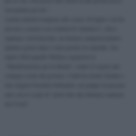
per la vita. Non posso dire molto di più perché posso
non parlare per lui”.
I primi sintomi risalgono allo scorso 26 luglio e lui ha
provato a curarsi con cocktail di vitamina C, zinco,
aspirina e invermectina, un farmaco antiparassaitario.
Quattro giorni dopo è stato portato in ospedale. Era
luglio 2020 quando Wallace organizzò la
“Manifestazione per la libertà”, contro le regole anti
contagio scelte dal governo. Caleb ha inoltre fondato i
San Angelo Freedom Defenders, un gruppo di persone
nato con lo scopo di “porre fine alla dittatura sanitaria
del Covid”.