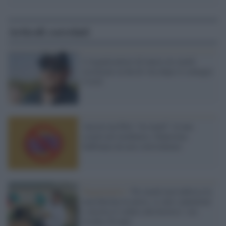
Articoli correlati
L'organizzatore di marce no-mask
ricoverato in fin di vita dopo il contagio
Covid
Ancora un blitz "no mask" in una
scuola nel modenese. Ennesima
buffonata da non sottovalutare
Negazionisti /
No-mask non indossa la
mascherina in aereo, si cala i pantaloni
e mostra il sedere alla hostess: ora
rischia 20 anni