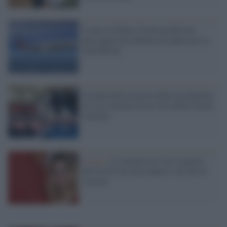
L'aereo fa dietro-front perché una
passeggera ha rifiutato di indossare la
mascherina
Un perizoma al posto della mascherina:
no-vax cacciato da un volo della United
Airlines
Il caso /
La maestra no vax è guarita
dal Covid: ha avuto paura e ora farà il
vaccino