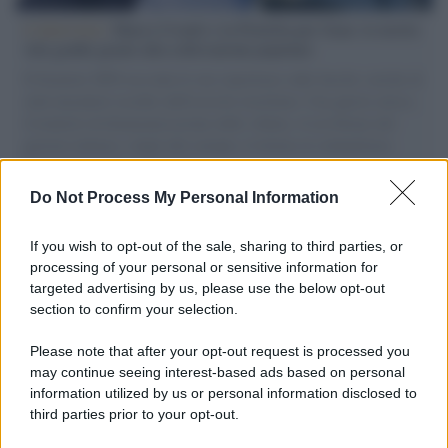
L'intervista /
Marco Croatti e la Flottilla per Gaza: le nostre
vele gonfie grazie alla sollevazione popolare
Il Senatore M5S racconta la sua esperienza sulle barche cariche di
aiuti umanitari assalite dall'esercito israeliano. Una guerra atroce,
il tentativo di disumanizzazione delle vittime, il servilismo del
governo italiano e degli altri europei, il ritorno al colonialismo.
L'importanza dei movimenti.
Do Not Process My Personal Information
Lo scenario /
Ceuta, l’ombra del Marocco sull’assalto
mentre Trump rafforza i rapporti con Rabat e trama contro la
If you wish to opt-out of the sale, sharing to third parties, or
Spagna
processing of your personal or sensitive information for
targeted advertising by us, please use the below opt-out
section to confirm your selection.
La data /
L'8 agosto, quando la memoria dovrebbe insegnarci
qualcosa
Please note that after your opt-out request is processed you
may continue seeing interest-based ads based on personal
information utilized by us or personal information disclosed to
third parties prior to your opt-out.
Palestina /
Il Board of Peace di Trump assegna il primo