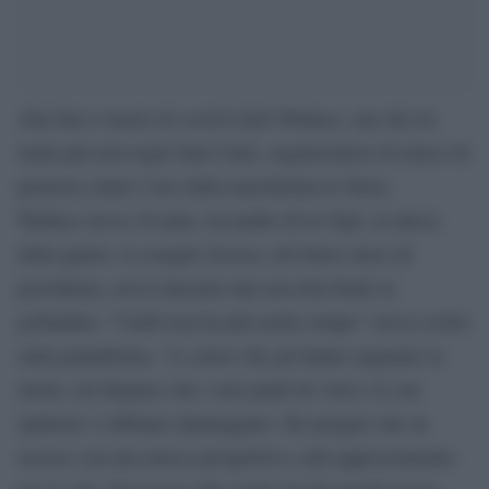
Alla fine è morto di covid Caleb Wallace, uno dei no
mask più noti negli Stati Uniti, organizzatore di marce di
protesta contro l’uso della mascherina in Texas.
Wallace aveva 30 anni, era padre di tre figli, in attesa
della quarta. La moglie Jessica, all’ottavo mese di
gravidanza, aveva lanciato una raccolta fondi su
gofundme: “Caleb non ha più molto tempo” aveva scritto
sulla piattaforma, “A coloro che gli hanno augurato la
morte, mi dispiace che i suoi punti di vista e le sue
opinioni vi abbiano danneggiato. Ho pregato che ne
uscisse con una nuova prospettiva e più apprezzamento