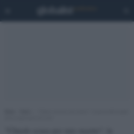
Home
>
Esteri
>
“Chiedo scusa per mio marito”: le parole della moglie
del no mask morto di Covid
"Chiedo scusa per mio marito": le