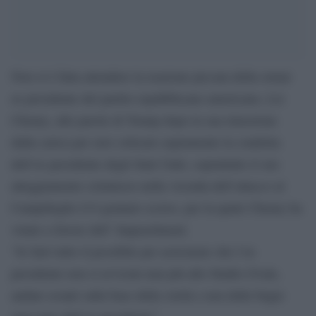
Non si è fatta attendere la reazione piccata della ormai
ex presidente del partito repubblicano americano, Liz
Cheney, alle parole di Trump dopo la sua rimozione
dalla carica per aver criticato aspramente la condotta
dell’ex presidente degli Stati Uniti, soprattutto il suo
atteggiamento criminoso nella vicenda dell’attacco al
Campidoglio il 6 gennaio scorso, per la quale Cheney ha
votato a favore dell’ Impeachment.
“Io farò tutto il possibile per assicurare che l’ex
presidente non si avvicini mai più allo Studio Ovale,
andare avanti sulla base della verità e non delle bugie