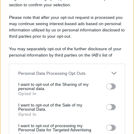
section to confirm your selection.
L'evento /
La Sila diventa un palcoscenico naturale: nasce “A
Farla Amare Comincia Tu – Opera Sila”
Please note that after your opt-out request is processed you
may continue seeing interest-based ads based on personal
information utilized by us or personal information disclosed to
third parties prior to your opt-out.
Il ricordo /
Le radici di Francesco Guccini
You may separately opt-out of the further disclosure of your
personal information by third parties on the IAB’s list of
downstream participants.
Personal Data Processing Opt Outs
This information may also be disclosed by us to third parties
L'anniversario /
90 anni di Yves Saint Laurent, tra moda e
on the IAB’s List of Downstream Participants that may further
I want to opt-out of the Sharing of my
scandali
disclose it to other third parties.
personal data.
Opted In
Please note that this website/app uses one or more Google
services and may gather and store information including but
I want to opt-out of the Sale of my
Personal Data.
not limited to your visit or usage behaviour. You may click to
Opted In
grant or deny consent to Google and its third-party tags to
use your data for below specified purposes in below Google
I want to opt-out of processing my
consent section.
Personal Data for Targeted Advertising.