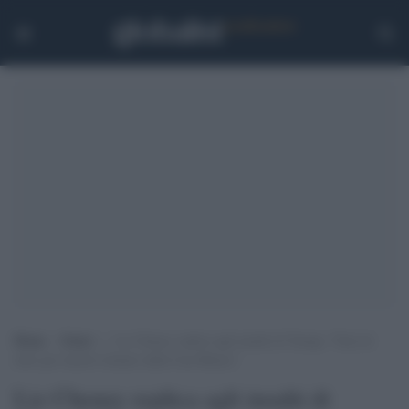
Home
>
Esteri
>
Liz Cheney replica agli insulti di Trump: “Farò di
tutto per tenerlo lontano dalla Casa Bianca”
Liz Cheney replica agli insulti di