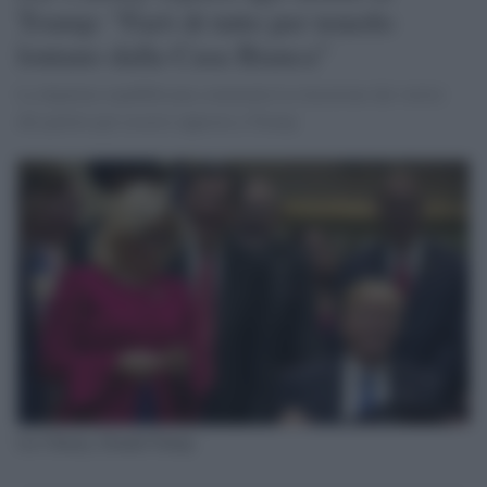
Trump: "Farò di tutto per tenerlo
lontano dalla Casa Bianca"
La deputata repubblicana commenta la rimozione dai vertici
del partito per essersi opposta a Trump
Liz Cheney, Donald Trump