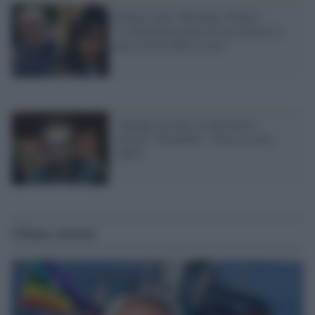
Trump contro Michelle Obama:
"L'amministrazione di tuo marito la
più corrotta della storia"
"Spieghi la frase su innocenti e
carcere", Bonafede: "Non mi avete
capito"
Ultime notizie