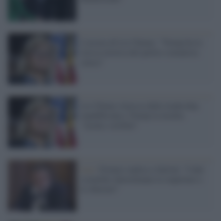
L'accusa di Liz Cheney: "Trump ha la
stessa retorica del partito comunista
cinese"
Liz Cheney rimossa dalla leadership
repubblicana e Trump la insulta:
"Acida e orribile"
Leu /
Fornaro replica a Salvini: “I dati
scientifici determinano le riaperture e
le chiusure”