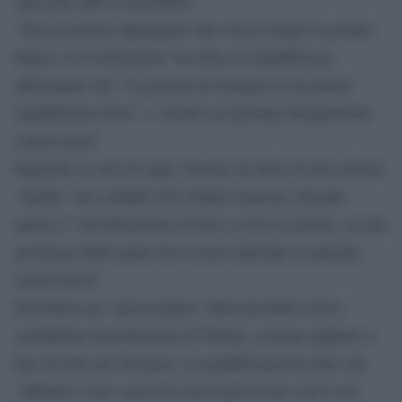
spacciate dall’ex presidente”.
“Non possiamo appoggiare allo stesso tempo la grande
bugia e la Costituzione” ha detto la repubblicana
affermando che “la nazione ha bisogno di un partito
repubblicano forte” e “basato sui principi fondamentali
conservatori”.
Riguardo al voto di oggi, Cheney ha detto di non sentirsi
“tradita” dai colleghi che l’hanno rimossa, dicendo
questa è “un’indicazione di dove si trova il partito, in una
posizione dalla quale deve essere riportato ai principi
conservatori”.
Dicendosi poi “preoccupata” dalla possibile nuova
candidatura presidenziale di Trump, e pronta appunto a
fare di tutto per fermarlo, la repubblicana ha detto che
“abbiamo visto i pericoli che ha provocato con il suo