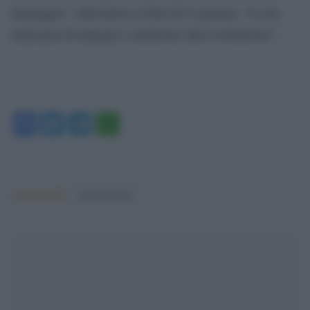
linguaggio”, riferendosi ai fatti del 6 gennaio, “la sua
mancanza di impegno e dedizione alla Costituzione”.
Facebook
Twitter
Telegram
WhatsApp
Argomenti:
donald trump