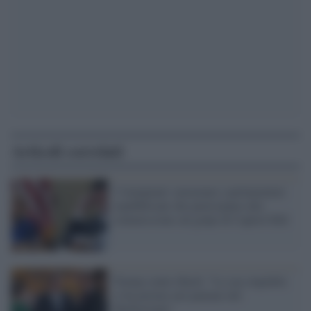
Articoli correlati
I 'trumpiani' censurano i parlamentari
repubblicani che partecipano alla
commissione sul golpe di Capitol Hill
Trump contro Bush: "La sua stupidità
ci ha portato nel pantano del
Medioriente"