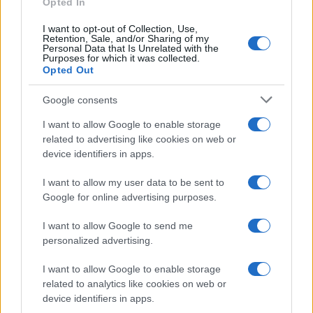
Opted In
I want to opt-out of Collection, Use,
Retention, Sale, and/or Sharing of my
Personal Data that Is Unrelated with the
Purposes for which it was collected.
Opted Out
Syndication
Culture
Google consents
Salute
Globalist
I want to allow Google to enable storage
related to advertising like cookies on web or
Megachip
Globalscience
device identifiers in apps.
GiULia
Globalsport
I want to allow my user data to be sent to
Google for online advertising purposes.
Prima Pagina
I want to allow Google to send me
personalized advertising.
Giornale dello
Chi siamo
I want to allow Google to enable storage
Spettacolo
related to analytics like cookies on web or
Contributors
device identifiers in apps.
Wondernet