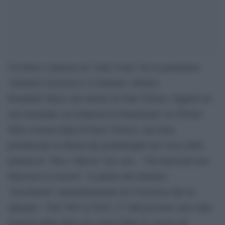
Un botta e risposta sul ‘lodo Conte’ fra la giornalista
Annalisa Cuzzocrea e il ministro Alfonso
Bonafede finisce nel mirino di Gaia Tortora. Oggetto di
una domanda con richiesta di chiarimento via Twitter
della cronista figlia di Enzo Tortora, una frase
pronunciata in diretta dal guardasigilli nel corso della
puntata di ‘Otto e Mezzo’ ieri sera . “Gli innocenti non
finiscono in carcere”, le parole del ministro,
‘bacchettato’ immediatamente da Cuzzocrea che ha
spiegato: “Dal 1992 al 2018, 27 mila persone sono state
risarcite dallo Stato per essere finite in carcere da