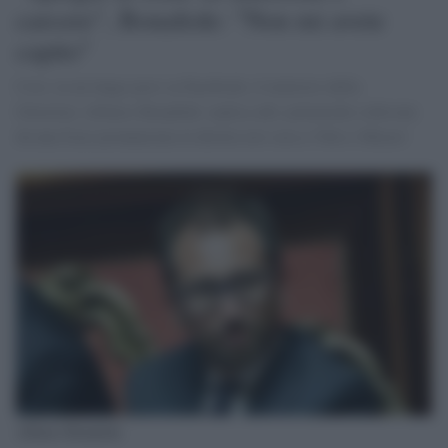
carcere", Bonafede: "Non mi avete
capito"
Così, in un lungo post su Facebook, il ministro della
Giustizia Alfonso Bonafede replica alle polemiche sollevate
da una frase pronunciata in diretta ieri sera a 'Otto e Mezzo'
Alfonso Bonafede