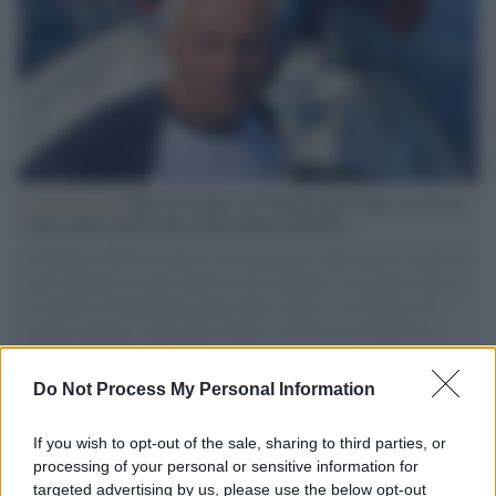
L'intervista /
Marco Croatti e la Flottilla per Gaza: le nostre
vele gonfie grazie alla sollevazione popolare
Il Senatore M5S racconta la sua esperienza sulle barche cariche di
aiuti umanitari assalite dall'esercito israeliano. Una guerra atroce,
il tentativo di disumanizzazione delle vittime, il servilismo del
governo italiano e degli altri europei, il ritorno al colonialismo.
L'importanza dei movimenti.
Do Not Process My Personal Information
Tel Aviv /
La “vittoria totale” di Israele significa una guerra
senza fine
If you wish to opt-out of the sale, sharing to third parties, or
processing of your personal or sensitive information for
targeted advertising by us, please use the below opt-out