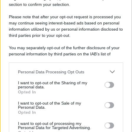
section to confirm your selection.
Vangelo /
La vita si intreccia con le paure come il giorno
succede alla notte
Please note that after your opt-out request is processed you
may continue seeing interest-based ads based on personal
information utilized by us or personal information disclosed to
third parties prior to your opt-out.
La scoperta /
Oplontis, le vittime dell’eruzione del Vesuvio
You may separately opt-out of the further disclosure of your
furono più numerose del previsto
personal information by third parties on the IAB’s list of
downstream participants.
Personal Data Processing Opt Outs
This information may also be disclosed by us to third parties
Il medagliere /
Europei di nuoto: Pellecani guida una super
on the IAB’s List of Downstream Participants that may further
I want to opt-out of the Sharing of my
Italia
disclose it to other third parties.
personal data.
Opted In
Please note that this website/app uses one or more Google
services and may gather and store information including but
I want to opt-out of the Sale of my
Personal Data.
not limited to your visit or usage behaviour. You may click to
Opted In
grant or deny consent to Google and its third-party tags to
use your data for below specified purposes in below Google
I want to opt-out of processing my
consent section.
Personal Data for Targeted Advertising.