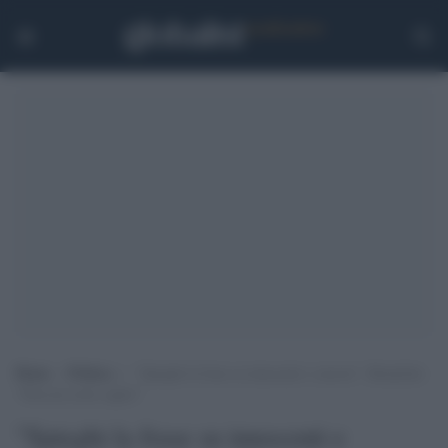
Home
>
Politica
>
“Spieghi la frase su innocenti e carcere”, Bonafede:
“Non mi avete capito”
"Spieghi la frase su innocenti e