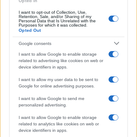
Opted In
I want to opt-out of Collection, Use,
Retention, Sale, and/or Sharing of my
Personal Data that Is Unrelated with the
Purposes for which it was collected.
Opted Out
Syndication
Culture
Google consents
Salute
Globalist
I want to allow Google to enable storage
related to advertising like cookies on web or
Megachip
Globalscience
device identifiers in apps.
GiULia
Globalsport
I want to allow my user data to be sent to
Google for online advertising purposes.
Prima Pagina
I want to allow Google to send me
personalized advertising.
Giornale dello
Chi siamo
I want to allow Google to enable storage
Spettacolo
related to analytics like cookies on web or
Contributors
device identifiers in apps.
Wondernet