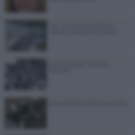
Valls: terrorista legato all'Islam
radicale, moriranno altri innocenti
Strage di Bologna: l'Italia non
dimentichi
Strage di Stazzema: ferita ancora aperta