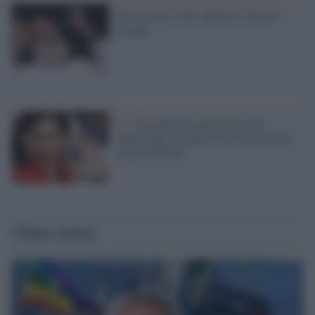
Gli scritti di Vik / Saluto a Tiziano
Terzani
Pd /
Un partito progressista e di
sinistra che si spacca sul riarmo ha un
serio problema
Ultime notizie