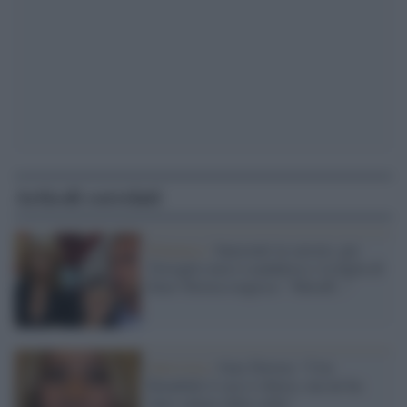
Articoli correlati
Polemica /
Innocenti in carcere, per
Travaglio non è scandaloso e la figlia di
Enzo Tortora reagisce: "Mavaff..."
Intervista /
Gaia Tortora: "Con
Bonafede il caso è chiuso, ma mi ha
fatto saltare dalla sedia"