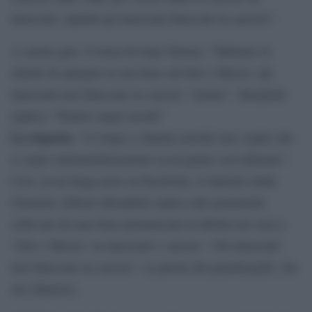
innocenti. Quindi gli innocenti finiscono in carcere”.
A stretto giro, il tweet di Gaia Tortora: “Ministro le
chiedo di spiegare la sua frase ad Otto e Mezzo ‘gli
innocenti non finiscono in carcere’. Grazie”. Bonafede
replica: “Parlavo degli assolti”
La risposta.
“Ci tengo a chiarire perché non voglio che
ci siano strumentalizzazioni su un punto così delicato”.
Così, in un lungo post su Facebook, il ministro della
Giustizia Alfonso Bonafede replica alle polemiche
sollevate da una frase pronunciata in diretta ieri sera a
‘Otto e Mezzo’ su innocenti e carcere. “Gli innocenti
non finiscono in carcere”, le parole del guardasigilli, che
ora chiarisce.