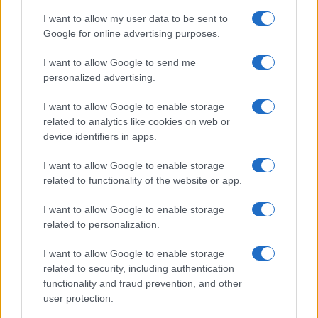
GiULia
Globalsport
I want to allow my user data to be sent to
Google for online advertising purposes.
Prima Pagina
I want to allow Google to send me
personalized advertising.
Giornale dello
Chi siamo
I want to allow Google to enable storage
Spettacolo
related to analytics like cookies on web or
Contributors
device identifiers in apps.
Wondernet
Facebook
I want to allow Google to enable storage
Giuliana Sgrena
related to functionality of the website or app.
Twitter
I want to allow Google to enable storage
Google News
related to personalization.
Mastodon
I want to allow Google to enable storage
related to security, including authentication
Cookie Policy
functionality and fraud prevention, and other
user protection.
Preferenze Privacy