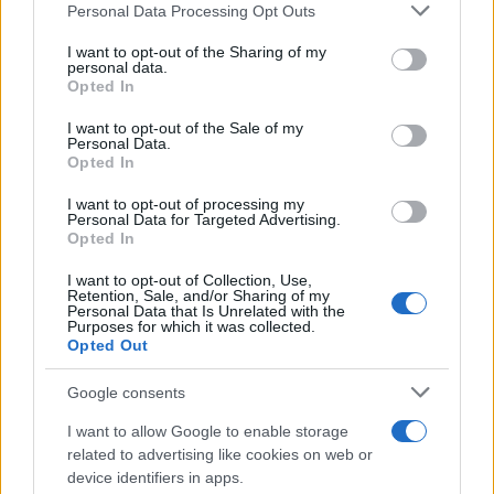
Personal Data Processing Opt Outs
This information may also be disclosed by us to third parties
Musica /
Love Sensation, il primo duetto di Madonna e Kylie
on the IAB’s List of Downstream Participants that may further
I want to opt-out of the Sharing of my
Minogue
disclose it to other third parties.
personal data.
Opted In
Please note that this website/app uses one or more Google
services and may gather and store information including but
I want to opt-out of the Sale of my
Personal Data.
not limited to your visit or usage behaviour. You may click to
Opted In
grant or deny consent to Google and its third-party tags to
use your data for below specified purposes in below Google
I want to opt-out of processing my
consent section.
Personal Data for Targeted Advertising.
Opted In
I want to opt-out of Collection, Use,
Retention, Sale, and/or Sharing of my
Personal Data that Is Unrelated with the
Purposes for which it was collected.
Opted Out
Syndication
Culture
Google consents
Salute
Globalist
I want to allow Google to enable storage
related to advertising like cookies on web or
Megachip
Globalscience
device identifiers in apps.