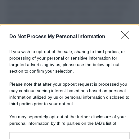
aiuti umanitari assalite dall'esercito israeliano. Una guerra atroce,
il tentativo di disumanizzazione delle vittime, il servilismo del
governo italiano e degli altri europei, il ritorno al colonialismo.
L'importanza dei movimenti.
Do Not Process My Personal Information
Il ricordo /
Le radici di Francesco Guccini
If you wish to opt-out of the sale, sharing to third parties, or
processing of your personal or sensitive information for
targeted advertising by us, please use the below opt-out
section to confirm your selection.
L'anniversario /
90 anni di Yves Saint Laurent, tra moda e
scandali
Please note that after your opt-out request is processed you
may continue seeing interest-based ads based on personal
information utilized by us or personal information disclosed to
third parties prior to your opt-out.
Il ricordo /
Il nostro incontro con Francesco Guccini
You may separately opt-out of the further disclosure of your
personal information by third parties on the IAB’s list of
downstream participants.