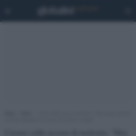
Home
>
Esteri
>
Cuomo sulle accuse di molestia: “Mai toccato nessuno
in modo improprio, mi scuso se ho messo a disagio”
Cuomo sulle accuse di molestia: "Mai