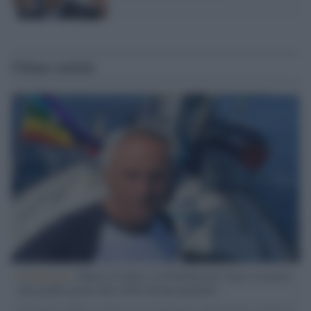
Ultime notizie
L'intervista /
Marco Croatti e la Flottilla per Gaza: le nostre
vele gonfie grazie alla sollevazione popolare
Il Senatore M5S racconta la sua esperienza sulle barche cariche di