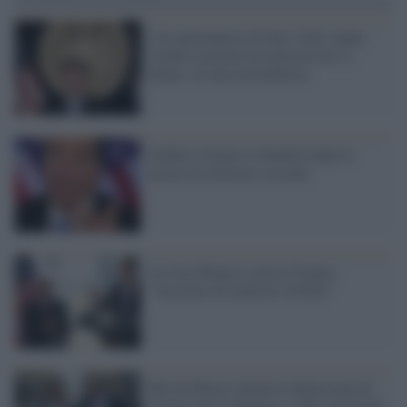
L'ex governatore di New York Andre
Cuomo accusato di molestie da 11
donne: avviata un'inchiesta
Andrew Cuomo si dimette dopo le
accuse di molestie sessuali
La Casa Bianca scarica Cuomo:
"Accusato di molestie orribili"
Bill de Blasio chiede le dimissioni di
Cuomo per il Sexgate e i dati sul Covid