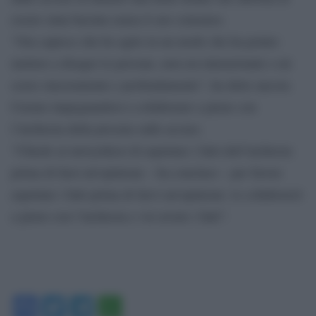
essere stata baciata senza il suo consenso.
“Ora capisco che ho agito in un modo che ha potuto
mettere a disagio le persone, non era intenzionale e mi
scuso sinceramente e profondamente”, ha detto ancora
Cuomo impegnandosi a collaborare a pieno con
l’inchiesta della procura sulle accuse.
“Chiedo ai newyorkesi di aspettare i fatti dell’inchiesta
prima di farsi un’opinione – ha concluso – per favore
aspettate i fatti prima di farvi un’opinione: io collaborerò
a pieno con l’inchiesta e voi avrete i fatti”.
Facebook
Twitter
Telegram
WhatsApp