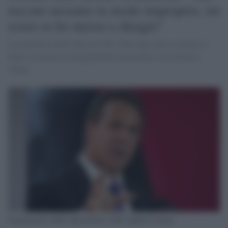
toccato nessuno in modo improprio, mi
scuso se ho messo a disagio"
Il govenatore dello Stato di New York dopo che tre donne lo
hanno accusato di atteggiamenti provocatori e di un bacio
rubato
Il governatore dello stato di New York Andrew Cuomo