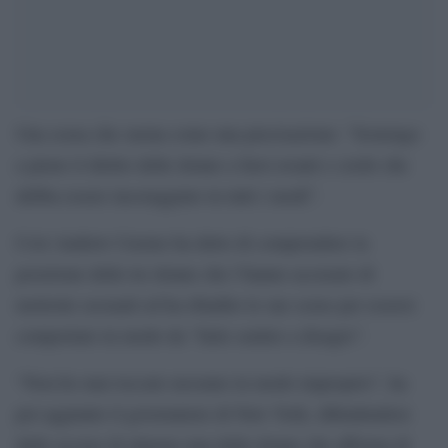
Una scusa che suona come una precisazione: “Sostengo
a pieno il diritto delle donne a farsi avanti e credo che
debba essere incoraggiato in tutti i modi”.
Così Andrew Cuomo ha detto di comprendere la
posizione delle tre donne che l’hanno accusato di
molestie sessuali ed ha ribadito le sue scuse per essersi
comportato in modo da “farle sentire a disagio”.
“Non ho mai toccato nessuno in modo improprio”, ha
poi aggiunto il governatore di New York, difendendosi
dalle accuse di almeno una delle donne che afferma di