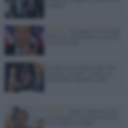
insabbiati
New York /
Il governatore Cuomo nella
bufera: una seconda donna lo accusa di
molestie sessuali
È scontro tra il sindaco di New York
De Blasio e Cuomo: "Un bullo, sta
minacciando i dipendenti statali"
Pandemia /
Anziani vittime del covid
non conteggiati: il governatore di New
York Cuomo nella bufera